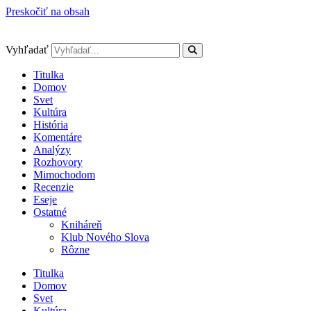
Preskočiť na obsah
Vyhľadať
Titulka
Domov
Svet
Kultúra
História
Komentáre
Analýzy
Rozhovory
Mimochodom
Recenzie
Eseje
Ostatné
Kniháreň
Klub Nového Slova
Rôzne
Titulka
Domov
Svet
Kultúra