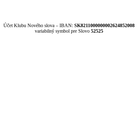
Účet Klubu Nového slova – IBAN:
SK8211000000002624852008
variabilný symbol pre Slovo
52525