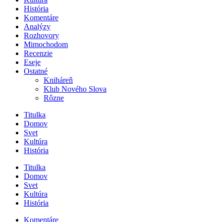
História
Komentáre
Analýzy
Rozhovory
Mimochodom
Recenzie
Eseje
Ostatné
Kniháreň
Klub Nového Slova
Rôzne
Titulka
Domov
Svet
Kultúra
História
Titulka
Domov
Svet
Kultúra
História
Komentáre