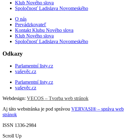
Klub Nového slova
Spoločnosť Ladislava Novomeského
O nás
Prevádzkovateľ
Kontakt Klubu Nového slova
Klub Nového slova
Spoločnosť Ladislava Novomeského
Odkazy
Parlamentní listy.cz
vaševěc.cz
Parlamentní listy.cz
vaševěc.cz
Webdesign:
VECOS – Tvorba web stránok
Aj táto webstránka je pod správou
VERVASI® – správa web
stránok
ISSN 1336-2984
Scroll Up