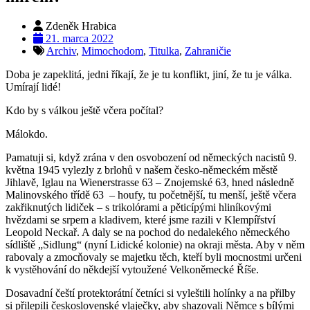
Zdeněk Hrabica
21. marca 2022
Archiv
,
Mimochodom
,
Titulka
,
Zahraničie
Doba je zapeklitá, jedni říkají, že je tu konflikt, jiní, že tu je válka.
Umírají lidé!
Kdo by s válkou ještě včera počítal?
Málokdo.
Pamatuji si, když zrána v den osvobození od německých nacistů 9.
května 1945 vylezly z brlohů v našem česko-německém městě
Jihlavě, Iglau na Wienerstrasse 63 – Znojemské 63, hned následně
Malinovského třídě 63 – houfy, tu početnější, tu menší, ještě včera
zakřiknutých lidiček – s trikolórami a pěticípými hliníkovými
hvězdami se srpem a kladivem, které jsme razili v Klempířství
Leopold Neckař. A daly se na pochod do nedalekého německého
sídliště „Sidlung“ (nyní Lidické kolonie) na okraji města. Aby v něm
rabovaly a zmocňovaly se majetku těch, kteří byli mocnostmi určeni
k vystěhování do někdejší vytoužené Velkoněmecké Říše.
Dosavadní čeští protektorátní četníci si vyleštili holínky a na přilby
si přilepili československé vlaječky, aby shazovali Němce s bílými