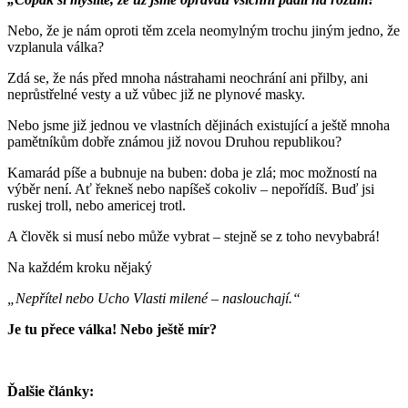
Nebo, že je nám oproti těm zcela neomylným trochu jiným jedno, že
vzplanula válka?
Zdá se, že nás před mnoha nástrahami neochrání ani přilby, ani
neprůstřelné vesty a už vůbec již ne plynové masky.
Nebo jsme již jednou ve vlastních dějinách existující a ještě mnoha
pamětníkům dobře známou již novou Druhou republikou?
Kamarád píše a bubnuje na buben: doba je zlá; moc možností na
výběr není. Ať řekneš nebo napíšeš cokoliv – nepořídíš. Buď jsi
ruskej troll, nebo americej trotl.
A člověk si musí nebo může vybrat – stejně se z toho nevybabrá!
Na každém kroku nějaký
„Nepřítel nebo Ucho Vlasti milené – naslouchají.“
Je tu přece válka! Nebo ještě mír?
Ďalšie články: