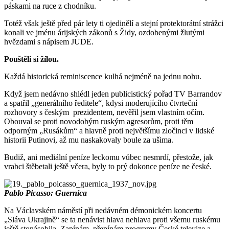
páskami na ruce z chodníku.
Totéž však ještě před pár lety ti ojedinělí a stejní protektorátní strážci
konali ve jménu árijských zákonů s Židy, ozdobenými žlutými
hvězdami s nápisem JUDE.
Pouštěli si žílou.
Každá historická reminiscence kulhá nejméně na jednu nohu.
Když jsem nedávno shlédl jeden publicistický pořad TV Barrandov
a spatřil „generálního ředitele“, kdysi moderujícího čtvrteční
rozhovory s českým prezidentem, nevěřil jsem vlastním očím.
Obouval se proti novodobým ruským agresorům, proti těm
odporným „Rusákům“ a hlavně proti největšímu zločinci v lidské
historii Putinovi, až mu naskakovaly boule za ušima.
Budiž, ani mediální peníze leckomu vůbec nesmrdí, přestože, jak
vrabci štěbetali ještě včera, byly to prý dokonce peníze ne české.
Pablo Picasso: Guernica
Na Václavském náměstí při nedávném démonickém koncertu
„Sláva Ukrajině“ se ta nenávist hlava nehlava proti všemu ruskému
ještě stonásobila. Zapínám, přepínám programy České televize a