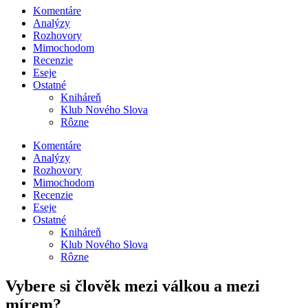
Komentáre
Analýzy
Rozhovory
Mimochodom
Recenzie
Eseje
Ostatné
Kniháreň
Klub Nového Slova
Rôzne
Komentáre
Analýzy
Rozhovory
Mimochodom
Recenzie
Eseje
Ostatné
Kniháreň
Klub Nového Slova
Rôzne
Vybere si člověk mezi válkou a mezi
mírem?