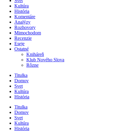
Svet
Kultúra
História
Komentáre
Analýzy
Rozhovory
Mimochodom
Recenzie
Eseje
Ostatné
Kniháreň
Klub Nového Slova
Rôzne
Titulka
Domov
Svet
Kultúra
História
Titulka
Domov
Svet
Kultúra
História