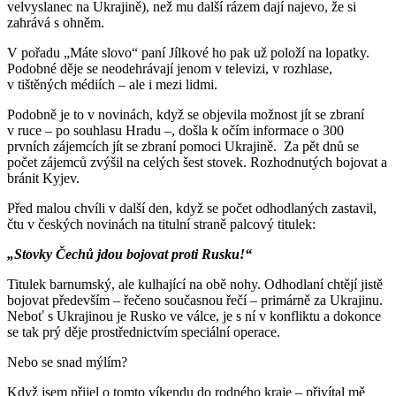
velvyslanec na Ukrajině), než mu další rázem dají najevo, že si
zahrává s ohněm.
V pořadu „Máte slovo“ paní Jílkové ho pak už položí na lopatky.
Podobné děje se neodehrávají jenom v televizi, v rozhlase,
v tištěných médiích – ale i mezi lidmi.
Podobně je to v novinách, když se objevila možnost jít se zbraní
v ruce – po souhlasu Hradu –, došla k očím informace o 300
prvních zájemcích jít se zbraní pomoci Ukrajině. Za pět dnů se
počet zájemců zvýšil na celých šest stovek. Rozhodnutých bojovat a
bránit Kyjev.
Před malou chvíli v další den, když se počet odhodlaných zastavil,
čtu v českých novinách na titulní straně palcový titulek:
„Stovky Čechů jdou bojovat proti Rusku!“
Titulek barnumský, ale kulhající na obě nohy. Odhodlaní chtějí jistě
bojovat především – řečeno současnou řečí – primárně za Ukrajinu.
Neboť s Ukrajinou je Rusko ve válce, je s ní v konfliktu a dokonce
se tak prý děje prostřednictvím speciální operace.
Nebo se snad mýlím?
Když jsem přijel o tomto víkendu do rodného kraje – přivítal mě