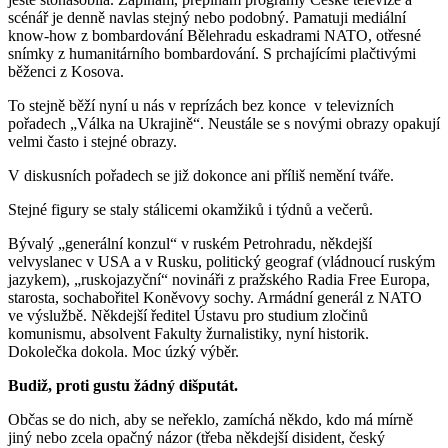
scénář je denně navlas stejný nebo podobný. Pamatuji mediální
know-how z bombardování Bělehradu eskadrami NATO, otřesné
snímky z humanitárního bombardování. S prchajícími plačtivými
běženci z Kosova.
To stejně běží nyní u nás v reprízách bez konce v televizních
pořadech „Válka na Ukrajině“. Neustále se s novými obrazy opakují
velmi často i stejné obrazy.
V diskusních pořadech se již dokonce ani příliš nemění tváře.
Stejné figury se staly stálicemi okamžiků i týdnů a večerů.
Bývalý „generální konzul“ v ruském Petrohradu, někdejší
velvyslanec v USA a v Rusku, politický geograf (vládnoucí ruským
jazykem), „ruskojazyční“ novináři z pražského Radia Free Europa,
starosta, sochabořitel Koněvovy sochy. Armádní generál z NATO
ve výslužbě. Někdejší ředitel Ústavu pro studium zločinů
komunismu, absolvent Fakulty žurnalistiky, nyní historik.
Dokolečka dokola. Moc úzký výběr.
Budiž, proti gustu žádný dišputát.
Občas se do nich, aby se neřeklo, zamíchá někdo, kdo má mírně
jiný nebo zcela opačný názor (třeba někdejší disident, český