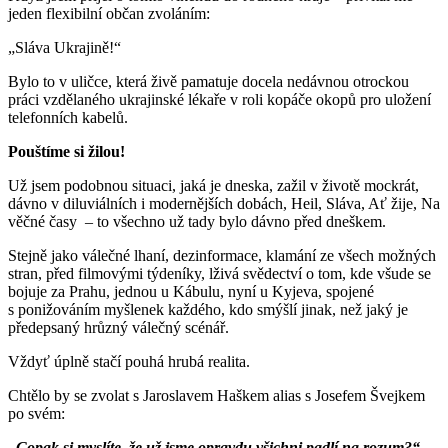
jeden flexibilní občan zvoláním:
„Sláva Ukrajině!“
Bylo to v uličce, která živě pamatuje docela nedávnou otrockou
práci vzdělaného ukrajinské lékaře v roli kopáče okopů pro uložení
telefonních kabelů.
Pouštíme si žilou!
Už jsem podobnou situaci, jaká je dneska, zažil v životě mockrát,
dávno v diluviálních i modernějších dobách, Heil, Sláva, Ať žije, Na
věčné časy – to všechno už tady bylo dávno před dneškem.
Stejně jako válečné lhaní, dezinformace, klamání ze všech možných
stran, před filmovými týdeníky, lživá svědectví o tom, kde všude se
bojuje za Prahu, jednou u Kábulu, nyní u Kyjeva, spojené
s ponižováním myšlenek každého, kdo smýšlí jinak, než jaký je
předepsaný hrůzný válečný scénář.
Vždyť úplně stačí pouhá hrubá realita.
Chtělo by se zvolat s Jaroslavem Haškem alias s Josefem Švejkem
po svém:
„Copak si myslíte, že už jsme opravdu všichni padlí na rozum?“