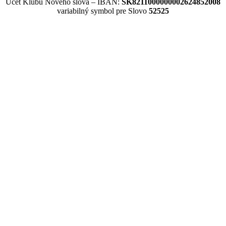
Účet Klubu Nového slova – IBAN:
SK8211000000002624852008
variabilný symbol pre Slovo
52525