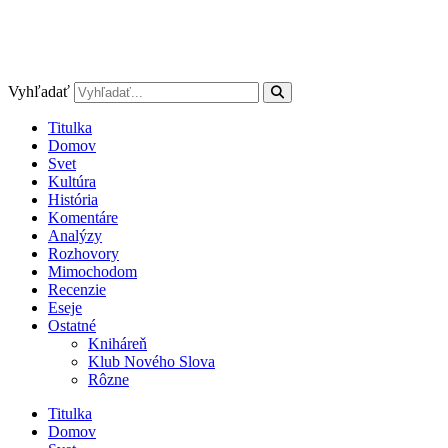
Vyhľadať
Titulka
Domov
Svet
Kultúra
História
Komentáre
Analýzy
Rozhovory
Mimochodom
Recenzie
Eseje
Ostatné
Kniháreň
Klub Nového Slova
Rôzne
Titulka
Domov