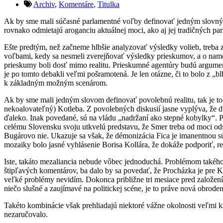
Archiv
,
Komentáre
,
Titulka
Ak by sme mali súčasné parlamentné voľby definovať jedným slovným sp
rovnako odmietajú aroganciu aktuálnej moci, ako aj jej tradičných p
Ešte predtým, než začneme hlbšie analyzovať výsledky volieb, treba
voľbami, kedy sa nesmeli zverejňovať výsledky prieskumov, a o name
prieskumy boli dosť mimo realitu. Prieskumné agentúry budú argume
je po tomto debakli veľmi pošramotená. Je len otázne, či to bolo z „
k základným možným scenárom.
Ak by sme mali jedným slovom definovať povolebnú realitu, tak je to
nekoalovateľný) Kotleba. Z povolebných diskusií jasne vyplýva, že du
ďaleko. Inak povedané, sú na vládu „nadržaní ako stepné kobylky“. P
celému Slovensku svoju utkvelú predstavu, že Smer treba od moci odst
Bugárovo nie. Ukazuje sa však, že démonizácia Fica je imanentnou sú
mozaiky bolo jasné vyhlásenie Borisa Kollára, že dokáže podporiť, r
Iste, takáto mezaliancia nebude vôbec jednoduchá. Problémom takého
štipľavých komentárov, ba dalo by sa povedať, že Procházka je pre 
veľké problémy nevidím. Dokonca približne tri mesiace pred založen
niečo slušné a zaujímavé na politickej scéne, je to práve nová obrod
Takéto kombinácie však prehliadajú niektoré vážne okolnosti veľmi kre
nezaručovalo.