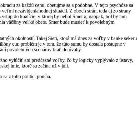
okraciu za každú cenu, obetujme sa a podobne. V tejto psychóze sa
 veľmi nezávideniahodnej situácii. Z oboch strán, teda aj zo strany
vstup do koalície, v ktorej by nebol Smer a, naopak, bol by tam
movania väčšiny veľké obete. Smer bude musieť k povolebným
atných okolností. Takej Sieti, ktorá má dnes za voľby v banke sekeru
ilióny eur, problém je v tom, že túto sumu by dostala postupne v
ovaní povolebných scenárov brať do úvahy.
ožno vylúčiť ani predčasné voľby, čo by logicky vyplývalo z ústavy,
kej únie, ktoré sa začína už v júli.
 sa z toho politici poučia.