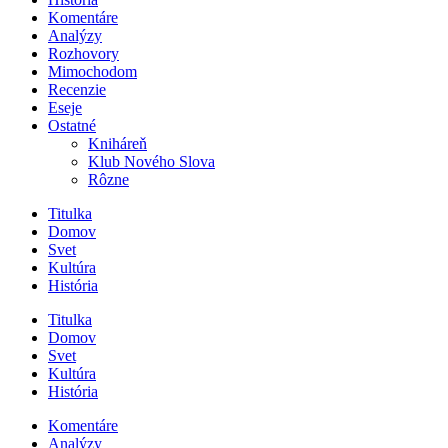
Komentáre
Analýzy
Rozhovory
Mimochodom
Recenzie
Eseje
Ostatné
Kniháreň
Klub Nového Slova
Rôzne
Titulka
Domov
Svet
Kultúra
História
Titulka
Domov
Svet
Kultúra
História
Komentáre
Analýzy