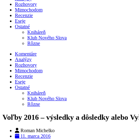
Rozhovory
Mimochodom
Recenzie
Eseje
Ostatné
Kniháreň
Klub Nového Slova
Rôzne
Komentáre
Analýzy
Rozhovory
Mimochodom
Recenzie
Eseje
Ostatné
Kniháreň
Klub Nového Slova
Rôzne
Voľby 2016 – výsledky a dôsledky alebo Vy
Roman Michelko
11. marca 2016