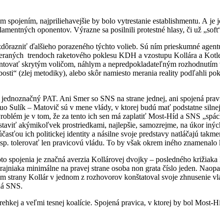
ojením, najpriliehavejšie by bolo vytrestanie establishmentu. A je je
arlamentných oponentov. Výrazne sa posilnili protestné hlasy, či už „
 zdôrazniť ďalšieho porazeného týchto volieb. Sú ním prieskumné agen
raných trendoch raketového poklesu KDH a vzostupu Kollára a Kotlebu, 
ntovať skrytým voličom, náhlym a nepredpokladateľným rozhodnutím v
blbosti“ (zlej metodiky), alebo skôr namiesto merania reality podľahli
 jednoznačný PAT. Ani Smer so SNS na strane jednej, ani spojená pravi
o Sulík – Matovič sú v mene vlády, v ktorej budú mať podstatne silnejš
roblém je v tom, že za tento ich sen má zaplatiť Most-Híd a SNS „spá
aviť akýmikoľvek prostriedkami, najlepšie, samozrejme, na úkor iných 
časťou ich politickej identity a násilne svoje predstavy natláčajú ta
esp. tolerovať len pravicovú vládu. To by však okrem iného znamenalo 
to spojenia je značná averzia Kollárovej dvojky – posledného križiak
Krajniaka minimálne na pravej strane osoba non grata číslo jeden. Na
ím strany Kollár v jednom z rozhovorov konštatoval svoje zhnusenie 
ená SNS.
hkej a veľmi tesnej koalície. Spojená pravica, v ktorej by bol Most-Híd