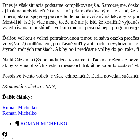
Dnes je však situácia podstatne komplikovanejšia. Samozrejme, čosk
aj inak nepredvídateľné ťahy stanú priam očakávanými. Je jasné, že v 
Smeru, ako aj spojenej pravice bude na ňu vyvíjaný nátlak, aby sa pr
Most-Híd. Isté je viac menej to, že nič nie je isté, že koaličné vyj
vyjednávaniam pristúpiť s veľkou mierou personálnej a programovej 
Ďalšou veľkou a veľmi pertraktovanou témou sa stáva otázka predčasn
vo výške 2,6 milióna eur, predčasné voľby ani trochu nevyhovujú. Je s
štyroch ročných tranžiach. Ak by boli predčasné voľby do pol roka, f
Najbližšie dni a týždne budú teda v znamení hľadania riešenia z povo
ak by sa v najbližších šiestich mesiacoch trikrát nepodarilo zostaviť 
Posolstvo týchto volieb je však jednoznačné. Ľudia povedali súčasnému
(Komentár vyšiel aj v SNN)
Ďalšie články:
Roman Michelko
Roman Michelko
ROMAN MICHELKO