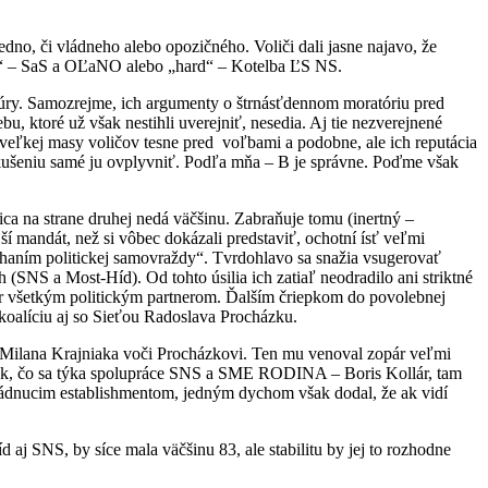
dno, či vládneho alebo opozičného. Voliči dali jasne najavo, že
soft“ – SaS a OĽaNO alebo „hard“ – Kotelba ĽS NS.
túry. Samozrejme, ich argumenty o štrnásťdennom moratóriu pred
ktoré už však nestihli uverejniť, nesedia. Aj tie nezverejnené
eľkej masy voličov tesne pred voľbami a podobne, ale ich reputácia
 pokušeniu samé ju ovplyvniť. Podľa mňa – B je správne. Poďme však
ca na strane druhej nedá väčšinu. Zabraňuje tomu (inertný –
í mandát, než si vôbec dokázali predstaviť, ochotní ísť veľmi
chaním politickej samovraždy“. Tvrdohlavo sa snažia vsugerovať
(SNS a Most-Híd). Od tohto úsilia ich zatiaľ neodradilo ani striktné
kmer všetkým politickým partnerom. Ďalším čriepkom do povolebnej
koalíciu aj so Sieťou Radoslava Procházku.
a Milana Krajniaka voči Procházkovi. Ten mu venoval zopár veľmi
opak, čo sa týka spolupráce SNS a SME RODINA – Boris Kollár, tam
vládnucim establishmentom, jedným dychom však dodal, že ak vidí
 aj SNS, by síce mala väčšinu 83, ale stabilitu by jej to rozhodne