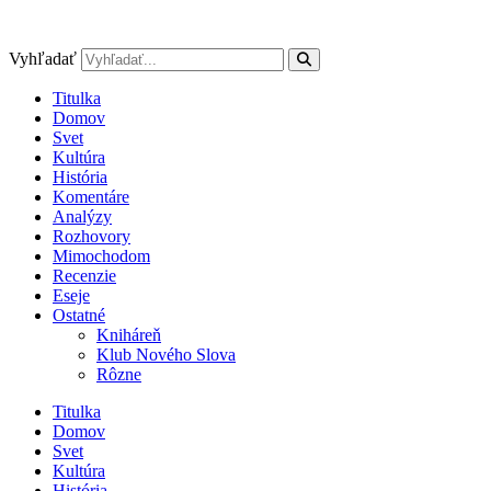
Preskočiť
na
obsah
Vyhľadať
Titulka
Domov
Svet
Kultúra
História
Komentáre
Analýzy
Rozhovory
Mimochodom
Recenzie
Eseje
Ostatné
Kniháreň
Klub Nového Slova
Rôzne
Titulka
Domov
Svet
Kultúra
História