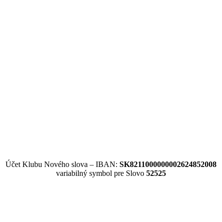
Účet Klubu Nového slova – IBAN:
SK8211000000002624852008
variabilný symbol pre Slovo
52525