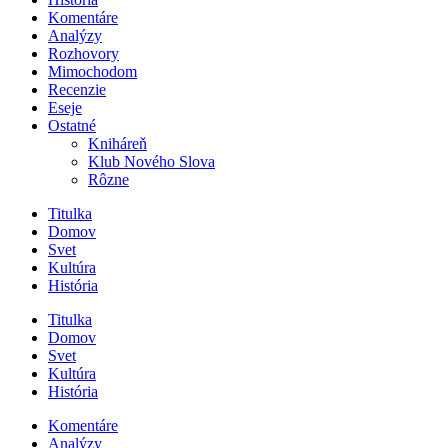
Komentáre
Analýzy
Rozhovory
Mimochodom
Recenzie
Eseje
Ostatné
Kniháreň
Klub Nového Slova
Rôzne
Titulka
Domov
Svet
Kultúra
História
Titulka
Domov
Svet
Kultúra
História
Komentáre
Analýzy