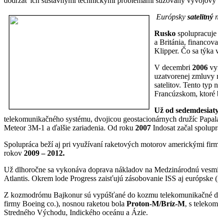
dodržať ich sústavnými technickými problémami sužovaný vývojov
Európsky
satelitný
n
Rusko
spolupracuje 
a Británia, financov
Klipper. Čo sa týka
V decembri
2006
vy
uzatvorenej zmluvy 
satelitov. Tento ty
Francúzskom, ktoré
Už od sedemdesiaty
telekomunikačného systému, dvojicou geostacionárnych družíc Papal
Meteor 3M-1 a ďalšie zariadenia. Od roku
2007
Indosat začal spolupr
Spolupráca beží aj pri využívaní raketových motorov americkými fi
rokov
2009 – 2012.
Už dlhoročne sa vykonáva doprava nákladov na Medzinárodnú vesmír
Atlantis. Okrem lode Progress zaisťujú zásobovanie ISS aj európske
Z kozmodrómu Bajkonur sú vypúšťané do kozmu telekomunikačné družic
firmy Boeing co.), nosnou raketou bola
Proton-M/Bríz-M
, s teleko
Stredného Východu, Indického oceánu a Ázie.