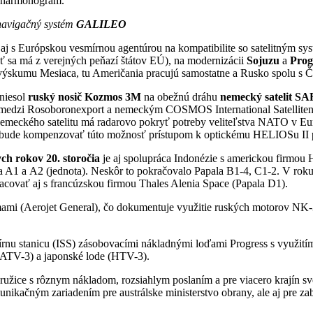
ý harmonogram.
avigačný systém
GALILEO
aj s Európskou vesmírnou agentúrou na kompatibilite so satelitným s
ať sa má z verejných peňazí štátov EÚ), na modernizácii
Sojuzu
a
Prog
 výskumu Mesiaca, tu Američania pracujú samostatne a Rusko spolu s Č
niesol
ruský nosič
Kozmos 3M
na obežnú dráhu
nemecký satelit S
medzi Rosoboronexport a nemeckým COSMOS International Satellitens
p nemeckého satelitu má radarovo pokryť potreby veliteľstva NATO v Eu
 bude kompenzovať túto možnosť prístupom k optickému HELIOSu II p
ch rokov 20. storočia
je aj spolupráca Indonézie s americkou firmou Hu
a A1 a A2 (jednota). Neskôr to pokračovalo Papala B1-4, C1-2. V rok
acovať aj s francúzskou firmou Thales Alenia Space (Papala D1).
rmami (Aerojet General), čo dokumentuje využitie ruských motorov NK
nu stanicu (ISS) zásobovacími nákladnými loďami Progress s využití
 (ATV-3) a japonské lode (HTV-3).
e s rôznym nákladom, rozsiahlym poslaním a pre viacero krajín sveta
munikačným zariadením pre austrálske ministerstvo obrany, ale aj pre z