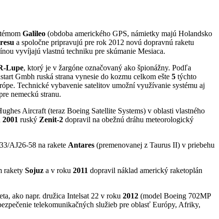
ystémom
Galileo
(obdoba amerického GPS, námietky majú Holandsko
resu
a spoločne pripravujú pre rok 2012 novú dopravnú raketu
ínou vyvíjajú vlastnú techniku pre skúmanie Mesiaca.
AR-Lupe
, ktorý je v žargóne označovaný ako špionážny. Podľa
tart Gmbh ruská strana vynesie do kozmu celkom ešte
5
týchto
rópe. Technické vybavenie satelitov umožní využívanie systému aj
re nemeckú stranu.
ghes Aircraft (teraz Boeing Satellite Systems) v oblasti vlastného
u
2001
ruský
Zenit-2
dopravil na obežnú dráhu meteorologický
-33/AJ26-58 na rakete
Antares
(premenovanej z Taurus II) v priebehu
m rakety
Sojuz
a v roku
2011
dopravil náklad americký raketoplán
, ako napr. družica Intelsat 22 v roku
2012
(model Boeing 702MP
abezpečenie telekomunikačných služieb pre oblasť Európy, Afriky,