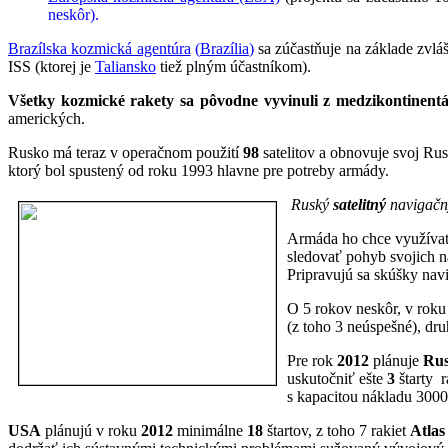
neskôr).
Brazílska kozmická agentúra
(
Brazília
)
sa zúčastňuje na základe zvlá
ISS (ktorej je
Taliansko
tiež plným účastníkom).
Všetky kozmické rakety sa pôvodne vyvinuli z medzikontinentál
amerických.
Rusko má teraz v operačnom použití
98
satelitov a obnovuje svoj Ru
ktorý bol spustený od roku 1993 hlavne pre potreby armády.
Ruský
satelitný
navigačn
Armáda ho chce využívať 
sledovať pohyb svojich 
Pripravujú sa skúšky na
O 5 rokov neskôr, v rok
(z toho 3 neúspešné), dru
Pre rok
2012
plánuje
Ru
uskutočniť ešte
3
štarty 
s kapacitou nákladu 3000
USA
plánujú v roku
2012
minimálne
18
štartov, z toho 7 rakiet
Atlas