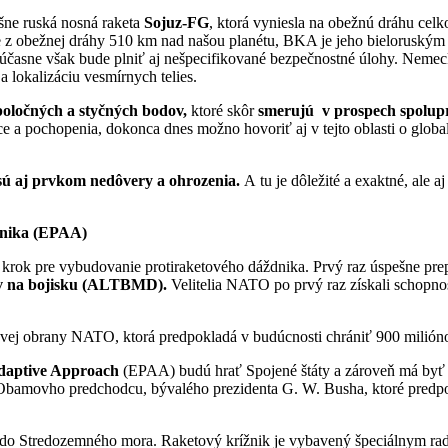
šne ruská nosná raketa
Sojuz-FG
, ktorá vyniesla na obežnú dráhu cel
aje z obežnej dráhy 510 km nad našou planétu, BKA je jeho bielorus
časne však bude plniť aj nešpecifikované bezpečnostné úlohy. Neme
a lokalizáciu vesmírnych telies.
poločných
a styčných bodov,
ktoré skôr
smerujú
v prospech spolup
e a pochopenia, dokonca dnes možno hovoriť aj v tejto oblasti o globali
sú aj prvkom nedôvery a ohrozenia.
A tu je dôležité a exaktné, ale a
dnika (EPAA)
 krok pre vybudovanie protiraketového dáždnika. Prvý raz úspešne prep
ov na bojisku (ALTBMD).
Velitelia NATO po prvý raz získali schopno
tovej obrany NATO, ktorá predpokladá v budúcnosti chrániť 900 milióno
daptive Approach
(EPAA) budú hrať Spojené štáty a zároveň má byť a
bamovho predchodcu, bývalého prezidenta G. W. Busha, ktoré predpokl
y do Stredozemného mora. Raketový krížnik je vybavený špeciálnym 