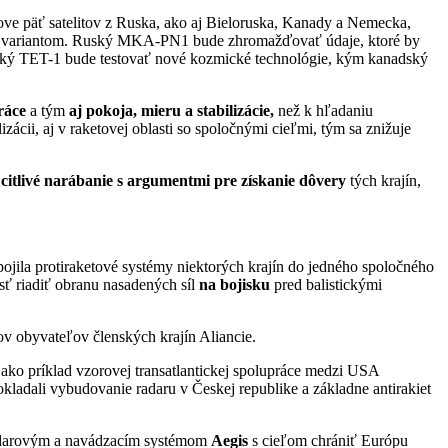
kove päť satelitov z Ruska, ako aj Bieloruska, Kanady a Nemecka,
kým variantom. Ruský MKA-PN1 bude zhromažďovať údaje, ktoré by
cký TET-1 bude testovať nové kozmické technológie, kým kanadský
ráce
a tým
aj pokoja, mieru
a stabilizácie,
než k hľadaniu
zácii, aj v raketovej oblasti so spoločnými cieľmi, tým sa znižuje
j
citlivé narábanie s argumentmi pre získanie dôvery
tých krajín,
ojila protiraketové systémy niektorých krajín do jedného spoločného
sť riadiť obranu nasadených síl
na bojisku
pred balistickými
v obyvateľov členských krajín Aliancie.
ko príklad vzorovej transatlantickej spolupráce medzi USA
adali vybudovanie radaru v Českej republike a základne antirakiet
radarovým a navádzacím systémom
Aegis
s cieľom chrániť Európu