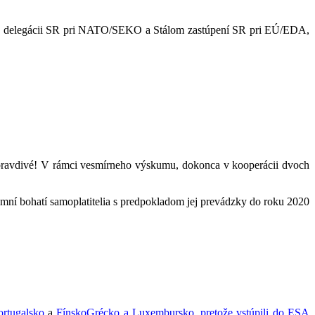
lej delegácii SR pri NATO/SEKO a Stálom zastúpení SR pri EÚ/EDA,
ne pravdivé! V rámci vesmírneho výskumu, dokonca v kooperácii dvoch
romní bohatí samoplatitelia s predpokladom jej prevádzky do roku 2020
ortugalsko
a
Fínsko
Grécko
a
Luxembursko
, pretože vstúpili do ESA