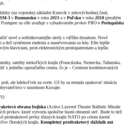
is.
vádzky
(na vojenskej základni Kurecik v juhovýchodnej časti,
SM-3
v
Rumunsku
v roku
2015
a v
Poľsku
v roku
2018
(predtým
. Postupne sa ešte uvažuje s vybudovaním prvkov PRO
v Portugalsku
ničiť nové a sofistikovanejšie strely s väčším dosahom. Nové
a tiež systémom riadenia a manévrovania za letu. Ešte lepšie
ovým hlaviciam, proti elektronickým protiopatreniam a lepšiu
strahy, satelity niekoľkých krajín (Francúzska, Nemecka, Talianska,
iadiť z jedného operačného centra, čo je – Centrum kombinovaných
v poli, ale kdekoľvek na svete. Už by sa nemala opakovať situácia
é obyvateľstvo v susednom Kuvajte.
ATO
iraketová obrana bojiska
(Active Layered Theatre Ballistic Missile
ých prvkov, ktoré vytvoria spoločne hustú obrannú sieť. Bude to tiež
otlivé protiraketové prvky rôznych krajín NATO po celom území
teľov členských krajín.
Kompletný protiraketový dáždnik má