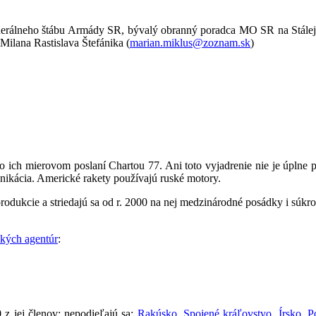
k Generálneho štábu Armády SR, bývalý obranný poradca MO SR na Stá
Milana Rastislava Štefánika (
marian.miklus@zoznam.sk
)
 po ich mierovom poslaní Chartou 77. Ani toto vyjadrenie nie je úpl
nikácia. Americké rakety používajú ruské motory.
produkcie a striedajú sa od r. 2000 na nej medzinárodné posádky i súk
kých agentúr
:
0 z jej členov; nepodieľajú sa:
Rakúsko
,
Spojené kráľovstvo
,
Írsko
,
P