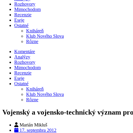
Rozhovory
Mimochodom
Recenzie
Eseje
Ostatné
Kniháreň
Klub Nového Slova
Rôzne
Komentáre
Analýzy
Rozhovory
Mimochodom
Recenzie
Eseje
Ostatné
Kniháreň
Klub Nového Slova
Rôzne
Vojenský a vojensko-technický význam pro
Marián Mikluš
17. septembra 2012