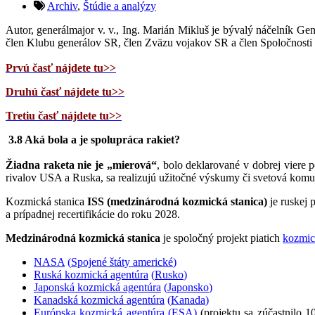
Archiv
,
Štúdie a analýzy
Autor, generálmajor v. v., Ing. Marián Mikluš je bývalý náčelní
člen Klubu generálov SR, člen Zväzu vojakov SR a člen Spoločnosti 
Prvú časť nájdete tu>>
Druhú časť nájdete tu>>
Tretiu časť nájdete tu>>
3.8 Aká bola a je spolupráca rakiet?
Žiadna raketa nie je „mierová“
, bolo deklarované v dobrej viere
rivalov USA a Ruska, sa realizujú užitočné výskumy či svetová komu
Kozmická stanica
ISS (medzinárodná kozmická stanica)
je ruskej 
a prípadnej recertifikácie do roku 2028.
Medzinárodná kozmická stanica
je spoločný projekt piatich
kozmic
NASA
(
Spojené štáty americké
)
Ruská kozmická agentúra
(
Rusko
)
Japonská kozmická agentúra
(
Japonsko
)
Kanadská kozmická agentúra
(
Kanada
)
Európska kozmická agentúra (ESA)
(projektu sa zúčastnilo 1