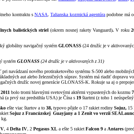
štneho kontraktu s
NASA
.
Talianska kozmická agentúra
podobne má odd
nych balistických striel
(okrem nosnej rakety Vanguard)
.
V roku
2
ský globálny navigačný systém
GLONASS
(24 družíc je v aktivovaný
ý systém
GLONASS
(24 družíc je v aktivovaných z 31)
pri navádzaní nového protiraketového systému S-500 alebo mobilných b
nákladných aut alebo železničných súprav. Systém má riadiť dopravu 
vigačných družíc novej generácie GLONASS-K. Rokuje sa aj o prepoje
u
2011
bolo tromi hlavnými svetovými aktérmi vypustených do kozmu
há (a prvý raz predstihla USA) je Čína s
19
štartmi (z toho 1 neúspešný
sko
ešte viac štartov a to
38,
typovo pôjde o 17 rakiet rodiny
Sojuz,
15
rakiet
Sojuz z Francúzskej Guayjany a 1 Zenit vo verzii SEALaun
 kg.
 V
, 4
Delta IV
, 2
Pegasus XL
a ešte 5 rakiet
Falcon 9
a
Antares
(pred