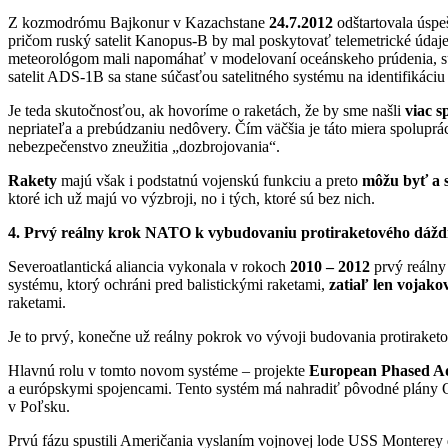
Z kozmodrómu Bajkonur v Kazachstane
24.7.2012
odštartovala úspe
pričom ruský satelit Kanopus-B by mal poskytovať telemetrické úd
meteorológom mali napomáhať v modelovaní oceánskeho prúdenia, sú
satelit ADS-1B sa stane súčasťou satelitného systému na identifikáciu 
Je teda skutočnosťou, ak hovoríme o raketách, že by sme našli
viac s
nepriateľa a prebúdzaniu nedôvery. Čím väčšia je táto miera spoluprác
nebezpečenstvo zneužitia „dozbrojovania“.
Rakety
majú však i podstatnú vojenskú funkciu a preto
môžu byť a 
ktoré ich už majú vo výzbroji, no i tých, ktoré sú bez nich.
4. Prvý reálny krok NATO k vybudovaniu protiraketového dáž
Severoatlantická aliancia vykonala v rokoch
2010 – 2012
prvý reálny
systému, ktorý ochráni pred balistickými raketami,
zatiaľ len vojak
raketami.
Je to prvý, konečne už reálny pokrok vo vývoji budovania protirake
Hlavnú rolu v tomto novom systéme – projekte
European Phased A
a európskymi spojencami. Tento systém má nahradiť pôvodné plány O
v Poľsku.
Prvú fázu spustili Američania vyslaním vojnovej lode USS Montere