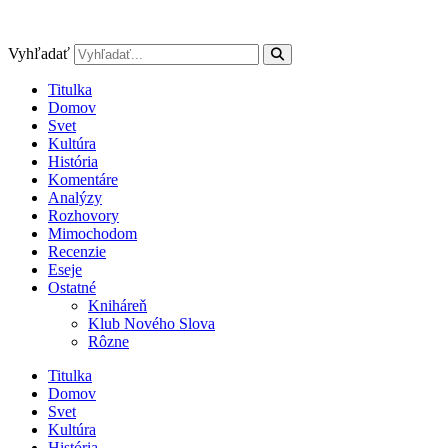
Preskočiť
na
obsah
Vyhľadať
Titulka
Domov
Svet
Kultúra
História
Komentáre
Analýzy
Rozhovory
Mimochodom
Recenzie
Eseje
Ostatné
Kniháreň
Klub Nového Slova
Rôzne
Titulka
Domov
Svet
Kultúra
História