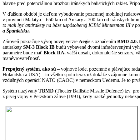
hlavne pred potenciálnou hrozbou iránskych balistických rakiet. Pr
V ďalšom období je cieľom vybudovanie pozemnej mobilnej radarov
v provincii Malatya – 650 km od Ankary a 700 km od iránskych hran
to mali byť antirakety na báze uspôsobenej ICBM Minuteman III v 
a Španielsku.
Zároveň pokračuje vývoj novej verzie
Aegis
s označením
BMD 4.0.
antirakety
SM-3 Block IB
budú vybavené dvomi infračervenými vyhľad
parametre bude mať
Block IIA,
väčší dosah, dokonalejšie senzory, v
manévrovateľnosť.
Prepojený systém, ako sú
– vojnové lode, pozemné a plávajúce radar
Holandska a USA) – to všetko spolu teraz už dokáže vzájomne komuni
vzdušných operácií NATO (CAOC) v nemeckom Uedemu. Je to prvá
Systém nazývaný
TBMD
(Theater Ballistic Missile Defence) tzv. pr
z prvej vojny v Perzskom zálive (1991), kedy iracké jednotky nebezpe