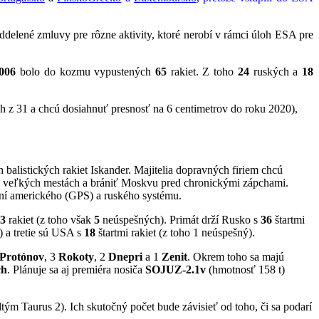
elené zmluvy pre rôzne aktivity, ktoré nerobí v rámci úloh ESA pre
006
bolo do kozmu vypustených
65
rakiet. Z toho
24
ruských a
18
ch z 31 a chcú dosiahnuť presnosť na 6 centimetrov do roku 2020),
alistických rakiet Iskander. Majitelia dopravných firiem chcú
vo veľkých mestách a brániť Moskvu pred chronickými zápchami.
ní amerického (GPS) a ruského systému.
73
rakiet (z toho však
5
neúspešných). Primát drží Rusko s
36
štartmi
) a tretie sú USA s
18
štartmi rakiet (z toho 1 neúspešný).
Protónov
, 3
Rokoty
, 2
Dnepri
a 1
Zenit
. Okrem toho sa majú
ch
. Plánuje sa aj premiéra nosiča
SOJUZ-2.1v
(hmotnosť 158 t)
tým Taurus 2). Ich skutočný počet bude závisieť od toho, či sa podarí