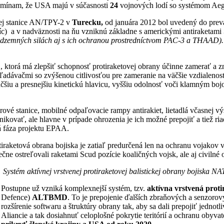
ipomínam, že USA majú v súčasnosti
24
vojnových lodí so systémom Aeg
ej stanice AN/TPY-2 v
Turecku,
od januára 2012 bol uvedený do pre
íc) a v nadväznosti na ňu vzniknú základne s americkými antiraketami
podzemných silách aj s ich ochranou prostredníctvom PAC-3 a THAAD)
1
, ktorá má zlepšiť schopnosť protiraketovej obrany účinne zamerať a z
ávačmi so zvýšenou citlivosťou pre zameranie na väčšie vzdialenosti 
äčšiu a presnejšiu kinetickú hlavicu, vyššiu odolnosť voči klamným boj
ové stanice, mobilné odpaľovacie rampy antirakiet, lietadlá včasnej vý
kovať, ale hlavne v prípade ohrozenia je ich možné prepojiť a tiež r
 fáza projektu EPAA.
otiraketová obrana bojiska je zatiaľ predurčená len na ochranu vojakov 
čne ostreľovali raketami Scud pozície koaličných vojsk, ale aj civiln
Systém aktívnej vrstvenej protiraketovej balistickej obrany bojiska N
Postupne už vzniká komplexnejší systém, tzv.
aktívna vrstvená prot
Defence)
ALTBMD
. To je prepojenie ďalších zbraňových a senzorov
rozšírenie softwaru a štruktúry obrany tak, aby sa dali prepojiť jedn
Aliancie a tak dosiahnuť celoplošné pokrytie teritórií a ochranu obyva