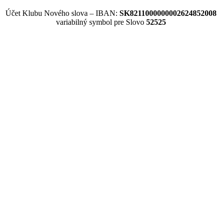
Účet Klubu Nového slova – IBAN:
SK8211000000002624852008
variabilný symbol pre Slovo
52525