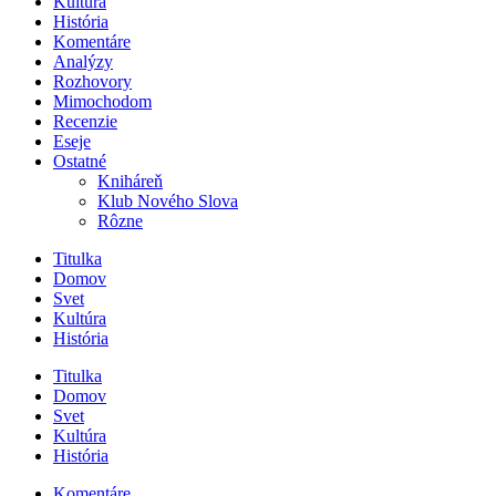
Kultúra
História
Komentáre
Analýzy
Rozhovory
Mimochodom
Recenzie
Eseje
Ostatné
Kniháreň
Klub Nového Slova
Rôzne
Titulka
Domov
Svet
Kultúra
História
Titulka
Domov
Svet
Kultúra
História
Komentáre