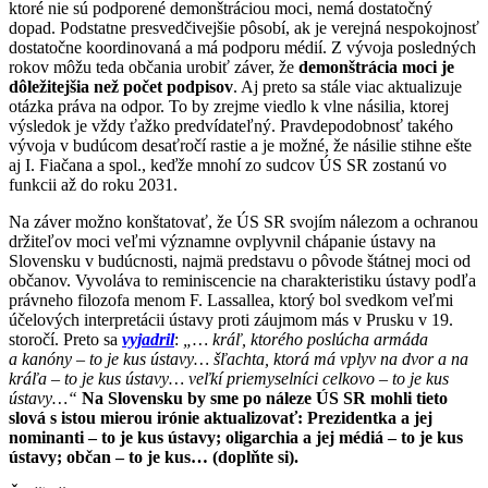
ktoré nie sú podporené demonštráciou moci, nemá dostatočný
dopad. Podstatne presvedčivejšie pôsobí, ak je verejná nespokojnosť
dostatočne koordinovaná a má podporu médií. Z vývoja posledných
rokov môžu teda občania urobiť záver, že
demonštrácia moci je
dôležitejšia než počet podpisov
. Aj preto sa stále viac aktualizuje
otázka práva na odpor. To by zrejme viedlo k vlne násilia, ktorej
výsledok je vždy ťažko predvídateľný. Pravdepodobnosť takého
vývoja v budúcom desaťročí rastie a je možné, že násilie stihne ešte
aj I. Fiačana a spol., keďže mnohí zo sudcov ÚS SR zostanú vo
funkcii až do roku 2031.
Na záver možno konštatovať, že ÚS SR svojím nálezom a ochranou
držiteľov moci veľmi významne ovplyvnil chápanie ústavy na
Slovensku v budúcnosti, najmä predstavu o pôvode štátnej moci od
občanov. Vyvoláva to reminiscencie na charakteristiku ústavy podľa
právneho filozofa menom F. Lassallea, ktorý bol svedkom veľmi
účelových interpretácii ústavy proti záujmom más v Prusku v 19.
storočí. Preto sa
vyjadril
:
„… kráľ, ktorého poslúcha armáda
a kanóny – to je kus ústavy… šľachta, ktorá má vplyv na dvor a na
kráľa – to je kus ústavy… veľkí priemyselníci celkovo – to je kus
ústavy…“
Na Slovensku by sme po náleze ÚS SR mohli tieto
slová s istou mierou irónie aktualizovať: Prezidentka a jej
nominanti – to je kus ústavy; oligarchia a jej médiá – to je kus
ústavy; občan – to je kus… (doplňte si).