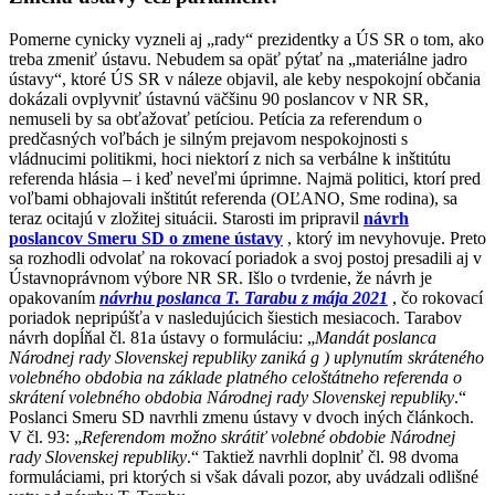
Pomerne cynicky vyzneli aj „rady“ prezidentky a ÚS SR o tom, ako
treba zmeniť ústavu. Nebudem sa opäť pýtať na „materiálne jadro
ústavy“, ktoré ÚS SR v náleze objavil, ale keby nespokojní občania
dokázali ovplyvniť ústavnú väčšinu 90 poslancov v NR SR,
nemuseli by sa obťažovať petíciou. Petícia za referendum o
predčasných voľbách je silným prejavom nespokojnosti s
vládnucimi politikmi, hoci niektorí z nich sa verbálne k inštitútu
referenda hlásia – i keď neveľmi úprimne. Najmä politici, ktorí pred
voľbami obhajovali inštitút referenda (OĽANO, Sme rodina), sa
teraz ocitajú v zložitej situácii. Starosti im pripravil
návrh
poslancov Smeru SD o zmene ústavy
, ktorý im nevyhovuje. Preto
sa rozhodli odvolať na rokovací poriadok a svoj postoj presadili aj v
Ústavnoprávnom výbore NR SR. Išlo o tvrdenie, že návrh je
opakovaním
návrhu poslanca T. Tarabu z mája 2021
, čo rokovací
poriadok nepripúšťa v nasledujúcich šiestich mesiacoch. Tarabov
návrh dopĺňal čl. 81a ústavy o formuláciu: „
Mandát poslanca
Národnej rady Slovenskej republiky zaniká g ) uplynutím skráteného
volebného obdobia na základe platného celoštátneho referenda o
skrátení volebného obdobia Národnej rady Slovenskej republiky
.“
Poslanci Smeru SD navrhli zmenu ústavy v dvoch iných článkoch.
V čl. 93: „
Referendom možno skrátiť volebné obdobie Národnej
rady Slovenskej republiky
.“ Taktiež navrhli doplniť čl. 98 dvoma
formuláciami, pri ktorých si však dávali pozor, aby uvádzali odlišné