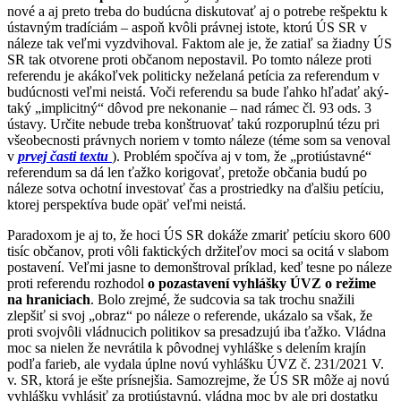
nové a aj preto treba do budúcna diskutovať aj o potrebe rešpektu k
ústavným tradíciám – aspoň kvôli právnej istote, ktorú ÚS SR v
náleze tak veľmi vyzdvihoval. Faktom ale je, že zatiaľ sa žiadny ÚS
SR tak otvorene proti občanom nepostavil. Po tomto náleze proti
referendu je akákoľvek politicky neželaná petícia za referendum v
budúcnosti veľmi neistá. Voči referendu sa bude ľahko hľadať aký-
taký „implicitný“ dôvod pre nekonanie – nad rámec čl. 93 ods. 3
ústavy. Určite nebude treba konštruovať takú rozporuplnú tézu pri
všeobecnosti právnych noriem v tomto náleze (téme som sa venoval
v
prvej časti textu
). Problém spočíva aj v tom, že „protiústavné“
referendum sa dá len ťažko korigovať, pretože občania budú po
náleze sotva ochotní investovať čas a prostriedky na ďalšiu petíciu,
ktorej perspektíva bude opäť veľmi neistá.
Paradoxom je aj to, že hoci ÚS SR dokáže zmariť petíciu skoro 600
tisíc občanov, proti vôli faktických držiteľov moci sa ocitá v slabom
postavení. Veľmi jasne to demonštroval príklad, keď tesne po náleze
proti referendu rozhodol
o pozastavení vyhlášky ÚVZ o režime
na hraniciach
. Bolo zrejmé, že sudcovia sa tak trochu snažili
zlepšiť si svoj „obraz“ po náleze o referende, ukázalo sa však, že
proti svojvôli vládnucich politikov sa presadzujú iba ťažko. Vládna
moc sa nielen že nevrátila k pôvodnej vyhláške s delením krajín
podľa farieb, ale vydala úplne novú vyhlášku ÚVZ č. 231/2021 V.
v. SR, ktorá je ešte prísnejšia. Samozrejme, že ÚS SR môže aj novú
vyhlášku vyhlásiť za protiústavnú, vládna moc by ale pri dostatku