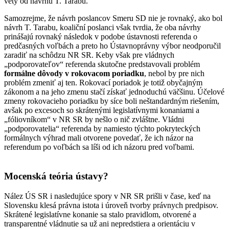
vety od návrhu T. Tarabu.
Samozrejme, že návrh poslancov Smeru SD nie je rovnaký, ako bol
návrh T. Tarabu, koaliční poslanci však tvrdia, že oba návrhy
prinášajú rovnaký následok v podobe ústavnosti referenda o
predčasných voľbách a preto ho Ústavnoprávny výbor neodporučil
zaradiť na schôdzu NR SR. Keby však pre vládnych
„podporovateľov“ referenda skutočne predstavovali problém
formálne dôvody v rokovacom poriadku
, nebol by pre nich
problém zmeniť aj ten. Rokovací poriadok je totiž obyčajným
zákonom a na jeho zmenu stačí získať jednoduchú väčšinu. Účelové
zmeny rokovacieho poriadku by síce boli neštandardným riešením,
avšak po excesoch so skrátenými legislatívnymi konaniami a
„fóliovníkom“ v NR SR by nešlo o nič zvláštne. Vládni
„podporovatelia“ referenda by namiesto týchto pokryteckých
formálnych výhrad mali otvorene povedať, že ich názor na
referendum po voľbách sa líši od ich názoru pred voľbami.
Mocenská teória ústavy?
Nález ÚS SR i nasledujúce spory v NR SR prišli v čase, keď na
Slovensku klesá právna istota i úroveň tvorby právnych predpisov.
Skrátené legislatívne konanie sa stalo pravidlom, otvorené a
transparentné vládnutie sa už ani nepredstiera a orientáciu v