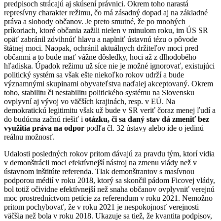
predpisoch strácajú aj skúsení právnici. Okrem toho narastá
represívny charakter režimu, čo má zásadný dopad aj na základné
práva a slobody občanov. Je preto smutné, že po mnohých
príkoriach, ktoré občania zažili nielen v minulom roku, im ÚS SR
opäť zabránil zdvihnúť hlavu a naplniť ústavnú tézu o pôvode
štátnej moci. Naopak, ochránil aktuálnych držiteľov moci pred
občanmi a to bude mať vážne dôsledky, hoci až z dlhodobého
hľadiska. Úpadok režimu už síce nie je možné ignorovať, existujúci
politický systém sa však ešte niekoľko rokov udrží a bude
významnými skupinami obyvateľstva naďalej akceptovaný. Okrem
toho, stabilitu či nestabilitu politického systému na Slovensku
ovplyvní aj vývoj vo väčších krajinách, resp. v EÚ. Na
demokratickú legitimitu však už bude v SR veriť čoraz menej ľudí a
do budúcna začnú riešiť i
otázku, či sa daný stav dá zmeniť bez
využitia práva na odpor
podľa čl. 32 ústavy alebo ide o jedinú
reálnu možnosť.
Udalosti posledných rokov pritom dávajú za pravdu tým, ktorí vidia
v demonštrácii moci efektívnejší nástroj na zmenu vlády než v
ústavnom inštitúte referenda. Tlak demonštrantov s masívnou
podporou médií v roku 2018, ktorý sa skončil pádom Ficovej vlády,
bol totiž očividne efektívnejší než snaha občanov ovplyvniť verejnú
moc prostredníctvom petície za referendum v roku 2021. Nemožno
pritom pochybovať, že v roku 2021 je nespokojnosť verejnosti
väčšia než bola v roku 2018. Ukazuje sa tiež, že kvantita podpisov,