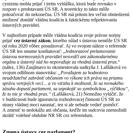
cynizmu mohla prijať i tretiu vyhlášku, ktorá bude rovnako v
rozpore s predstavami ÚS SR. A teoreticky to takto môže
pokračovať do nekonečna. ÚS SR má pritom len veľmi obmedzenú
možnosť donútiť vládnu koalíciu k faktickému rešpektovaniu
ústavných pravidiel.
V najhoršom prípade môže vládna koalícia svoje právne normy
prijať
cez ústavný zákon
, ktorého súlad s ústavou nemôže ÚS SR
od roku 2020 vôbec posudzovať. Aj vo svojom náleze o referende
ÚS SR len smutne konštatovať: „
Jednorazové prelamovanie
ústavou normovaných pravidiel nesvedčí ani zákonodarnému
orgánu a ústavný súd ho nepovažuje za vhodnú ústavnú prax.
“
(nález, 136) Zaujímavo to okomentovala sudkyňa J. Laššáková vo
svojom odlišnom stanovisku:
„Považujem za hodnotovo
neudržateľné zabrániť občanom vo výkone ich práva na priamu
správu verejných vecí… a vo vzťahu k možnosti, že sa rovnakého
zásahu dopustí parlament, sa uspokojiť so symbolickou „výčitkou“,
že to nie je vhodná prax.“
(Laššáková, 21) Nemožno vylúčiť, že
v budúcnosti bude ignorancia rozhodovacej činnosti ÚS SR zo
strany vládnej moci narastať, ten si ale nebude vedieť pomôcť.
A zmeniť to nedokážu ani občania, keďže im sudcovia znemožnili
skrátiť volebné obdobie NR SR cez referendum.
Zmena ústavy cez parlament?