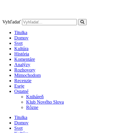
Vyhľadať
Titulka
Domov
Svet
Kultúra
História
Komentáre
Analýzy
Rozhovory
Mimochodom
Recenzie
Eseje
Ostatné
Kniháreň
Klub Nového Slova
Rôzne
Titulka
Domov
Svet