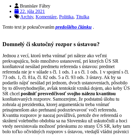
Branislav Fábry
22. júla 2021
Archiv
,
Komentáre
,
Politika
,
Titulka
Tento text je pokračovaním
predošlého článku
.
Domnelý či skutočný rozpor s ústavou?
Jednou z vecí, ktorú treba vnímať pri náleze ako veľmi
prekvapujúcu, bolo množstvo ustanovení, pri ktorých ÚS SR
konštatoval nesúlad predmetu referenda s ústavou: predmet
referenda nie je v súlade s čl. 1 ods. 1 a s čl. 1 ods. 1 v spojení s čl.
73 ods. 1, čl. 81a, čl. 82 ods. 5 a čl. 93 ods. 3 ústavy. Ak by sa
podarilo nájsť nesúlad pri jednom, dvoch ustanoveniach, pôsobilo
by to dôveryhodnejšie, avšak tentokrát vzniká dojem, ako keby ÚS
SR chcel
posilniť presvedčivosť svojho nálezu kvantitou
konštatovaných rozporov. Samozrejme, že podstatnú úlohu tu
zohrala aj prezidentka, ktorej argumentáciu treba vnímať
prinajmenšom ako prehnanú podozrievavosť voči referendu.
Kvantita rozporov je naozaj povážlivá, pretože dve referendá o
skrátení volebného obdobia sa na Slovensku už uskutočnili a hoci
vtedy neexistovala možnosť prieskumu zo strany ÚS SR, keby tam
bolo toľko očividných rozporov s ústavou, vtedajší vládni právnici