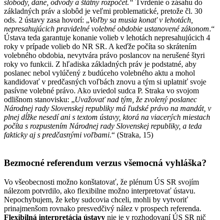
slobody, dane, odvody a štátny rozpočet.“
Tvrdenie o zásahu do
základných práv a slobôd je veľmi problematické, pretože čl. 30
ods. 2 ústavy zasa hovorí: „
Voľby sa musia konať v lehotách,
nepresahujúcich pravidelné volebné obdobie ustanovené zákonom
.“
Ústava teda garantuje konanie volieb v lehotách nepresahujúcich 4
roky v prípade volieb do NR SR. A keďže počíta so skrátením
volebného obdobia, nevytvára právo poslancov na nerušené štyri
roky vo funkcii. Z hľadiska základných práv je podstatné, aby
poslanec nebol vylúčený z budúceho volebného aktu a mohol
kandidovať v predčasných voľbách znovu a tým si uplatniť svoje
pasívne volebné právo. Ako uviedol sudca P. Straka vo svojom
odlišnom stanovisku: „
Uvažovať nad tým, že zvolený poslanec
Národnej rady Slovenskej republiky má ľudské právo na mandát, v
plnej dĺžke nesedí ani s textom ústavy, ktorá na viacerých miestach
počíta s rozpustením Národnej rady Slovenskej republiky, a teda
fakticky aj s predčasnými voľbami
.“ (Straka, 15)
Bezmocné referendum verzus všemocná vyhláška?
Vo všeobecnosti možno konštatovať, že plénum ÚS SR svojím
nálezom potvrdilo, ako flexibilne možno interpretovať ústavu.
Nepochybujem, že keby sudcovia chceli, mohli by vytvoriť
prinajmenšom rovnako presvedčivý nález v prospech referenda.
Flexibilná interpretácia ústavy
nie je v rozhodovaní ÚS SR nič