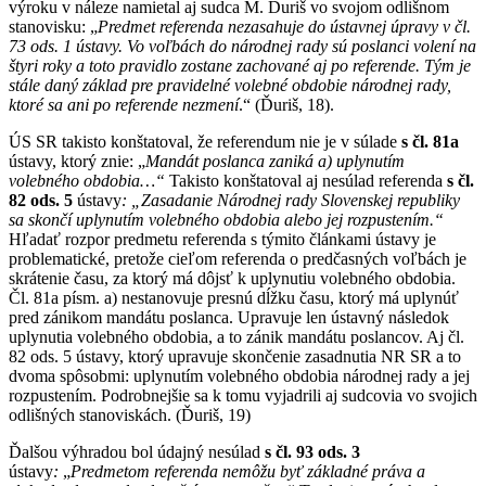
výroku v náleze namietal aj sudca M. Ďuriš vo svojom odlišnom
stanovisku: „
Predmet referenda nezasahuje do ústavnej úpravy v čl.
73 ods. 1 ústavy. Vo voľbách do národnej rady sú poslanci volení na
štyri roky a toto pravidlo zostane zachované aj po referende. Tým je
stále daný základ pre pravidelné volebné obdobie národnej rady,
ktoré sa ani po referende nezmení
.“ (Ďuriš, 18).
ÚS SR takisto konštatoval, že referendum nie je v súlade
s čl. 81a
ústavy, ktorý znie: „
Mandát poslanca zaniká a) uplynutím
volebného obdobia…“
Takisto konštatoval aj nesúlad referenda
s čl.
82 ods. 5
ústavy
: „Zasadanie Národnej rady Slovenskej republiky
sa skončí uplynutím volebného obdobia alebo jej rozpustením.“
Hľadať rozpor predmetu referenda s týmito článkami ústavy je
problematické, pretože cieľom referenda o predčasných voľbách je
skrátenie času, za ktorý má dôjsť k uplynutiu volebného obdobia.
Čl. 81a písm. a) nestanovuje presnú dĺžku času, ktorý má uplynúť
pred zánikom mandátu poslanca. Upravuje len ústavný následok
uplynutia volebného obdobia, a to zánik mandátu poslancov. Aj čl.
82 ods. 5 ústavy, ktorý upravuje skončenie zasadnutia NR SR a to
dvoma spôsobmi: uplynutím volebného obdobia národnej rady a jej
rozpustením. Podrobnejšie sa k tomu vyjadrili aj sudcovia vo svojich
odlišných stanoviskách. (Ďuriš, 19)
Ďalšou výhradou bol údajný nesúlad
s čl. 93 ods. 3
ústavy
:
„
Predmetom referenda nemôžu byť základné práva a