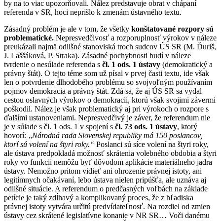
by na to viac upozorňovali. Nález predstavuje obrat v chápaní
referenda v SR, hoci neprišlo k zmenám ústavného textu.
Zásadný problém je ale v tom, že všetky
konštatované rozpory
sú
problematické.
Nepresvedčivosť a rozporuplnosť výrokov v náleze
preukázali najmä odlišné stanoviská troch sudcov ÚS SR (M. Ďuriš,
J. Laššáková, P. Straka). Zásadné pochybnosti budí v náleze
tvrdenie o nesúlade referenda s
čl. 1 ods. 1 ústavy
(demokratický a
právny štát). O tejto téme som už písal v prvej časti textu, ide však
len o potvrdenie dlhodobého problému so svojvoľným používaním
pojmov demokracia a právny štát. Zdá sa, že aj ÚS SR sa vydal
cestou oslavných výrokov o demokracii, ktorú však svojimi závermi
poškodil. Nález je však problematický aj pri výrokoch o rozpore s
ďalšími ustanoveniami. Nepresvedčivý je záver, že referendum nie
je v súlade s čl. 1 ods. 1 v spojení s
čl. 73 ods. 1 ústavy
, ktorý
hovorí
:
„
Národná rada Slovenskej republiky má 150 poslancov,
ktorí sú volení na štyri roky.“
Poslanci sú síce volení na štyri roky,
ale ústava predpokladá možnosť skrátenia volebného obdobia a štyri
roky vo funkcii nemôžu byť dôvodom aplikácie materiálneho jadra
ústavy. Nemožno pritom vidieť ani ohrozenie právnej istoty, ani
legitímnych očakávaní, lebo ústava nielen pripúšťa, ale uznáva aj
odlišné situácie. A referendum o predčasných voľbách na základe
petície je taký zdĺhavý a komplikovaný proces, že z hľadiska
právnej istoty vytvára určitú predvídateľnosť. Na rozdiel od zmien
ústavy cez skrátené legislatívne konanie v NR SR… Voči danému