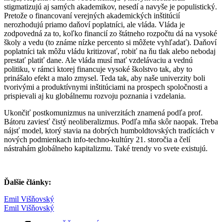
stigmatizujú aj samých akademikov, nesedí a navyše je populistický.
Pretože o financovaní verejných akademických inštitúcií
nerozhodujú priamo daňoví poplatníci, ale vláda. Vláda je
zodpovedná za to, koľko financií zo štátneho rozpočtu dá na vysoké
školy a vedu (to známe nízke percento si môžete vyhľadať). Daňoví
poplatníci tak môžu vládu kritizovať, robiť na ňu tlak alebo nebodaj
prestať platiť dane. Ale vláda musí mať vzdelávaciu a vednú
politiku, v rámci ktorej financuje vysoké školstvo tak, aby to
prinášalo efekt a malo zmysel. Teda tak, aby naše univerzity boli
tvorivými a produktívnymi inštitúciami na prospech spoločnosti a
prispievali aj ku globálnemu rozvoju poznania i vzdelania.
Ukončiť postkomunizmus na univerzitách znamená podľa prof.
Bátoru zaviesť čistý neoliberalizmus. Podľa mňa skôr naopak. Treba
nájsť model, ktorý stavia na dobrých humboldtovských tradíciách v
nových podmienkach info-techno-kultúry 21. storočia a čelí
nástrahám globálneho kapitalizmu. Také trendy vo svete existujú.
Ďalšie články:
Emil Višňovský
Emil Višňovský