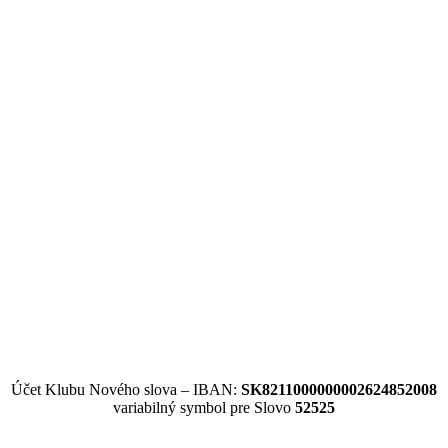
Účet Klubu Nového slova – IBAN:
SK8211000000002624852008
variabilný symbol pre Slovo
52525