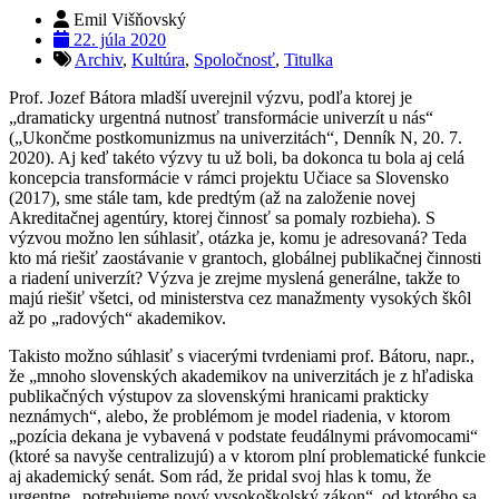
Emil Višňovský
22. júla 2020
Archiv
,
Kultúra
,
Spoločnosť
,
Titulka
Prof. Jozef Bátora mladší uverejnil výzvu, podľa ktorej je
„dramaticky urgentná nutnosť transformácie univerzít u nás“
(„Ukončme postkomunizmus na univerzitách“, Denník N, 20. 7.
2020). Aj keď takéto výzvy tu už boli, ba dokonca tu bola aj celá
koncepcia transformácie v rámci projektu Učiace sa Slovensko
(2017), sme stále tam, kde predtým (až na založenie novej
Akreditačnej agentúry, ktorej činnosť sa pomaly rozbieha). S
výzvou možno len súhlasiť, otázka je, komu je adresovaná? Teda
kto má riešiť zaostávanie v grantoch, globálnej publikačnej činnosti
a riadení univerzít? Výzva je zrejme myslená generálne, takže to
majú riešiť všetci, od ministerstva cez manažmenty vysokých škôl
až po „radových“ akademikov.
Takisto možno súhlasiť s viacerými tvrdeniami prof. Bátoru, napr.,
že „mnoho slovenských akademikov na univerzitách je z hľadiska
publikačných výstupov za slovenskými hranicami prakticky
neznámych“, alebo, že problémom je model riadenia, v ktorom
„pozícia dekana je vybavená v podstate feudálnymi právomocami“
(ktoré sa navyše centralizujú) a v ktorom plní problematické funkcie
aj akademický senát. Som rád, že pridal svoj hlas k tomu, že
urgentne „potrebujeme nový vysokoškolský zákon“, od ktorého sa