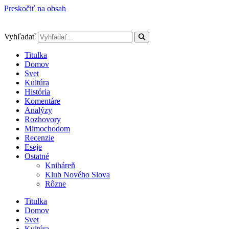
Preskočiť na obsah
Vyhľadať
Titulka
Domov
Svet
Kultúra
História
Komentáre
Analýzy
Rozhovory
Mimochodom
Recenzie
Eseje
Ostatné
Kniháreň
Klub Nového Slova
Rôzne
Titulka
Domov
Svet
Kultúra