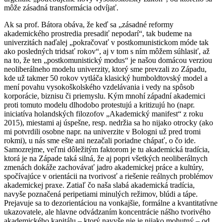
môže zásadná transformácia odvíjať.
Ak sa prof. Bátora obáva, že keď sa „zásadné reformy
akademického prostredia presadiť nepodarí“, tak budeme na
univerzitách naďalej „pokračovať v postkomunistickom móde tak
ako posledných tridsať rokov“, aj v tom s ním môžem súhlasiť, až
na to, že ten „postkomunistický modus“ je našou domácou verziou
neoliberálneho modelu univerzity, ktorý sme prevzali zo Západu,
kde už takmer 50 rokov vytláča klasický humboldtovský model a
mení povahu vysokoškolského vzdelávania i vedy na spôsob
korporácie, biznisu či priemyslu. Kým mnohí západní akademici
proti tomuto modelu dlhodobo protestujú a kritizujú ho (napr.
iniciatíva holandských filozofov „Akademický manifest“ z roku
2015), miestami aj úspešne, resp. nedržia sa ho nijako otrocky (ako
mi potvrdili osobne napr. na univerzite v Bologni už pred tromi
rokmi), u nás sme ešte ani nezačali poriadne chápať, o čo ide.
Samozrejme, veľmi dôležitým faktorom je tu akademická tradícia,
ktorá je na Západe taká silná, že aj popri všetkých neoliberálnych
zmenách dokáže zachovávať jadro akademickej práce a kultúry,
spočívajúce v orientácii na tvorivosť a riešenie reálnych problémov
akademickej praxe. Zatiaľ čo naša slabá akademická tradícia,
navyše poznačená peripetiami minulých režimov, blúdi a tápe.
Prejavuje sa to dezorientáciou na vonkajšie, formálne a kvantitatívne
ukazovatele, ale hlavne odvádzaním koncentrácie nášho tvorivého
akademického kapitálu – ktorý navyše nie je nijako mohutný – od