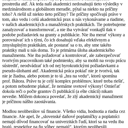
prostredia atď. Ak teda naši akademici nedosahujú tieto výsledky v
medzinárodnom a globálnom meradle, pýtal sa niekto na príčiny
toho? A riešil už niekto tieto príčiny? Tie príčiny spočívajú práve v
tom, ako vedu i celú akademickú prax u nás vykonávame a riadime,
v našich akademických a manažérskych praktikách. Tie potrebujeme
zanalyzovať a transformovať, a nie iba vytvárať vonkajší tlak v
podobe požiadaviek na granty a publikácie. Nie iba merať výkony a
porovnávať ich s tými, čo ich dosahujú vďaka efektívnym a
zmysluplným praktikám, ale postarať sa o to, aby sme takéto
praktiky mali u nás doma. To je primárna úloha akademického
manažmentu. Nie iba požadovať a kontrolovať, ale zabezpečovať
tvorivým pracovníkom také podmienky, aby sa mohli na svoju prácu
sústrediť, neodvádzať ich od nej byrokratickými požiadavkami a
pseudo-úlohami atď. Akademická práca pokiaľ nie je tvorivá, tak
nie je žiadna, alebo potom je to tá „hra na vedu“, ktorú spomína
prof. Bátora. Práve tu je celý komplex problémov, ktoré treba riešiť,
a potom nebudeme plakať, že nemáme svetové výkony! Omieľať
dokola reči o počte grantov či publikácií (a ešte citácií) nikam
nevedie. Môžem dokonca povedať, že zlý akademický manažment
je príčinou nášho zaostávania.
Modlou neoliberálov sú financie. Všetko vidia, hodnotia a riadia cez
financie. Ale apel, že „slovenské daňové poplatníčky a poplatníci
nemajú dôvod ﬁnancovať na univerzitách ľudí, ktorí sa na vedu iba
hrajú, respektíve na ňu vôbec nemajú“, ktorým neoliberáli