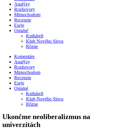
Analýzy
Rozhovory
Mimochodom
Recenzie
Eseje
Ostatné
Kniháreň
Klub Nového Slova
Rôzne
Komentáre
Analýzy
Rozhovory
Mimochodom
Recenzie
Eseje
Ostatné
Kniháreň
Klub Nového Slova
Rôzne
Ukončme neoliberalizmus na
univerzitách