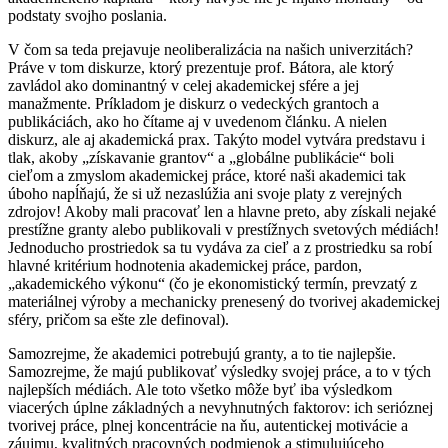
podstaty svojho poslania.
V čom sa teda prejavuje neoliberalizácia na našich univerzitách?
Práve v tom diskurze, ktorý prezentuje prof. Bátora, ale ktorý
zavládol ako dominantný v celej akademickej sfére a jej
manažmente. Príkladom je diskurz o vedeckých grantoch a
publikáciách, ako ho čítame aj v uvedenom článku. A nielen
diskurz, ale aj akademická prax. Takýto model vytvára predstavu i
tlak, akoby „získavanie grantov“ a „globálne publikácie“ boli
cieľom a zmyslom akademickej práce, ktoré naši akademici tak
úboho napĺňajú, že si už nezaslúžia ani svoje platy z verejných
zdrojov! Akoby mali pracovať len a hlavne preto, aby získali nejaké
prestížne granty alebo publikovali v prestížnych svetových médiách!
Jednoducho prostriedok sa tu vydáva za cieľ a z prostriedku sa robí
hlavné kritérium hodnotenia akademickej práce, pardon,
„akademického výkonu“ (čo je ekonomistický termín, prevzatý z
materiálnej výroby a mechanicky prenesený do tvorivej akademickej
sféry, pričom sa ešte zle definoval).
Samozrejme, že akademici potrebujú granty, a to tie najlepšie.
Samozrejme, že majú publikovať výsledky svojej práce, a to v tých
najlepších médiách. Ale toto všetko môže byť iba výsledkom
viacerých úplne základných a nevyhnutných faktorov: ich serióznej
tvorivej práce, plnej koncentrácie na ňu, autentickej motivácie a
záujmu, kvalitných pracovných podmienok a stimulujúceho