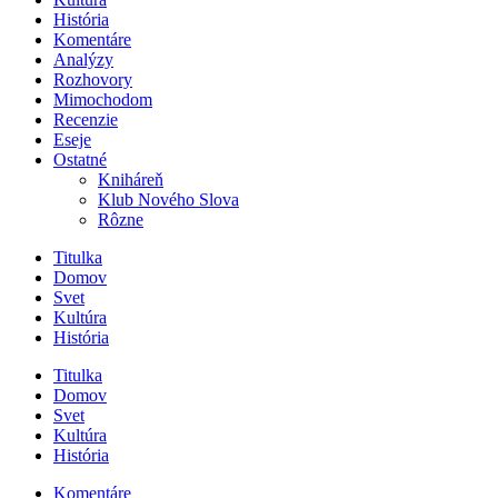
História
Komentáre
Analýzy
Rozhovory
Mimochodom
Recenzie
Eseje
Ostatné
Kniháreň
Klub Nového Slova
Rôzne
Titulka
Domov
Svet
Kultúra
História
Titulka
Domov
Svet
Kultúra
História
Komentáre