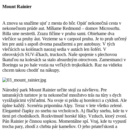
Mount Rainier
A znova sa snažíme ujsť z mesta do hôr. Opäť nekonečná cesta v
nekonečnom prúde aut. Míňame Redmond – domov Microsoftu.
Billa sme nestretli. Zrazu fičíme v pruhu sami. Obiehame dva
vlečúce sa pruhy áut. Vezieme sa v carpool pruhu. Je to pruh určený
len pre autá s aspoň dvoma pasažiermi a pre autobusy. V tých
vlečúcich sa kolónach naozaj sedia v autách len šoféri. V
obrovských SUV-íčkach, truckoch. Naše spojenie s plechovou
škatuľou na kolesách sa stalo absurdným otroctvom. Zamestnanci v
Boeingu sa po hale vozia na veľkých trojkolkách. Raz na vidieku
chcem takou chodiť na nákupy.
Národný park Mount Rainier určite stojí za návštevu. Pre
tatranských turistov je tu nekonečné množstvo trás na túry s dych
vyrážajúcimi výhľadmi. Na svoje si prídu aj horolezci a cyklisti. Ale
úplne každý. Scenéria pripomína Alpy. Teraz v lete všetko zelené.
Elegantné čiapky zo snehu na vrcholcoch. Aj fliačky snehu, kde tu v
tieni pri chodníkoch. Rozkvitnuté horské lúky. Vzduch, ktorý zvoní.
Pán Rainier je činnou sopkou. Momentálne spí. Vraj, kde tu vypustí
trocha pary, zhodí z chrbta pár kameňov. O jeho priateľskosti a