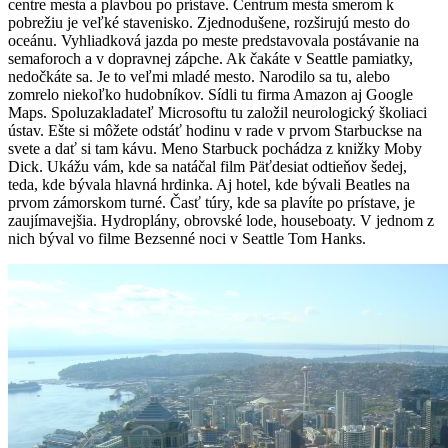
centre mesta a plavbou po prístave. Centrum mesta smerom k
pobrežiu je veľké stavenisko. Zjednodušene, rozširujú mesto do
oceánu. Vyhliadková jazda po meste predstavovala postávanie na
semaforoch a v dopravnej zápche. Ak čakáte v Seattle pamiatky,
nedočkáte sa. Je to veľmi mladé mesto. Narodilo sa tu, alebo
zomrelo niekoľko hudobníkov. Sídli tu firma Amazon aj Google
Maps. Spoluzakladateľ Microsoftu tu založil neurologický školiaci
ústav. Ešte si môžete odstáť hodinu v rade v prvom Starbuckse na
svete a dať si tam kávu. Meno Starbuck pochádza z knižky Moby
Dick. Ukážu vám, kde sa natáčal film Päťdesiat odtieňov šedej,
teda, kde bývala hlavná hrdinka. Aj hotel, kde bývali Beatles na
prvom zámorskom turné. Časť túry, kde sa plavíte po prístave, je
zaujímavejšia. Hydroplány, obrovské lode, houseboaty. V jednom z
nich býval vo filme Bezsenné noci v Seattle Tom Hanks.