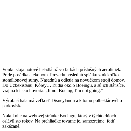
Vonku stoja hotové lietadlá už vo farbách príslušných aerolíniek.
Príde posádka a ekonóm. Prevedú poslednú splátku z niekoľko
stomiliónovej sumy. Nasadnú a odletia na novučkom stroji domov.
Do Uzbekistanu, Kórey… Ľudia okolo Boeingu, a sú ich státisíce,
vraj na letisku hovoria: „If not Boeing, I‘m not going.“
Výrobná hala má veľkosť Disneylandu a k tomu polhektárového
parkoviska.
Nakuknite na webovej stránke Boeingu, ktorý v týchto dňoch
oslávil sto rokov. Na prehliadke továrne je, samozrejme, fotiť
zakázané.