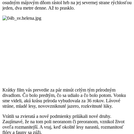
osudným májovým dňom rástol hrb na jej severnej strane rýchlosťou
jeden, dva metre denne. Až to prasklo.
Krátky film vás prevedie za pár minút celým tým prírodným
divadlom. Čo bolo predtým, čo sa udialo a čo bolo potom. Vonku
sme videli, akú krásu príroda vybudovala za 36 rokov. Lávové
stráne, mladé lesy, novovzniknuté jazero, rozkvitnuté lúky.
Vrátili sa zvieratá a nové podmienky prilákali nové druhy.
Zaujímavé, že na tom poli neoranom či preoranom, vznikol život
oveľa rozmanitejší. A vraj, keď okolité lesy narastú, rozmanitosť
flóry a fauny sa zúži.