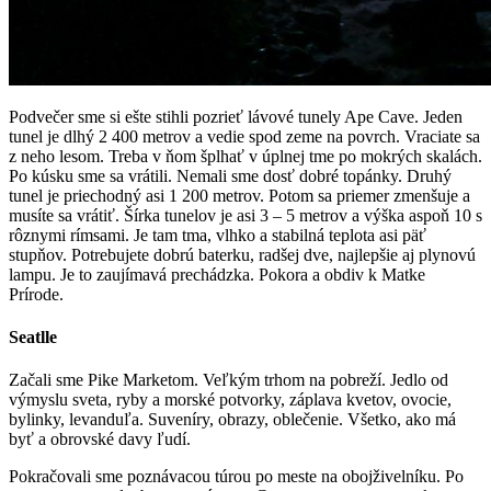
Podvečer sme si ešte stihli pozrieť lávové tunely Ape Cave. Jeden
tunel je dlhý 2 400 metrov a vedie spod zeme na povrch. Vraciate sa
z neho lesom. Treba v ňom šplhať v úplnej tme po mokrých skalách.
Po kúsku sme sa vrátili. Nemali sme dosť dobré topánky. Druhý
tunel je priechodný asi 1 200 metrov. Potom sa priemer zmenšuje a
musíte sa vrátiť. Šírka tunelov je asi 3 – 5 metrov a výška aspoň 10 s
rôznymi rímsami. Je tam tma, vlhko a stabilná teplota asi päť
stupňov. Potrebujete dobrú baterku, radšej dve, najlepšie aj plynovú
lampu. Je to zaujímavá prechádzka. Pokora a obdiv k Matke
Prírode.
Seatlle
Začali sme Pike Marketom. Veľkým trhom na pobreží. Jedlo od
výmyslu sveta, ryby a morské potvorky, záplava kvetov, ovocie,
bylinky, levanduľa. Suveníry, obrazy, oblečenie. Všetko, ako má
byť a obrovské davy ľudí.
Pokračovali sme poznávacou túrou po meste na obojživelníku. Po