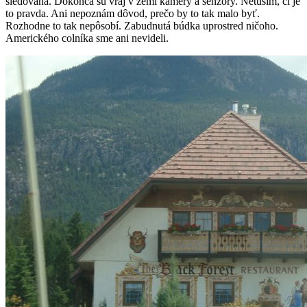
sledovaná. Dokonca sú vraj v zemi kamery a senzory. Netuším, či je
to pravda. Ani nepoznám dôvod, prečo by to tak malo byť.
Rozhodne to tak nepôsobí. Zabudnutá búdka uprostred ničoho.
Amerického colníka sme ani nevideli.