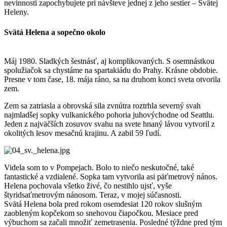
nevinnosti zapochybujete pri návšteve jednej z jeho sestier – Svätej
Heleny.
Svätá Helena a sopečno okolo
Máj 1980. Sladkých šestnásť, aj komplikovaných. S osemnástkou
spolužiačok sa chystáme na spartakiádu do Prahy. Krásne obdobie.
Presne v tom čase, 18. mája ráno, sa na druhom konci sveta otvorila
zem.
Zem sa zatriasla a obrovská sila zvnútra roztrhla severný svah
najmladšej sopky vulkanického pohoria juhovýchodne od Seattlu.
Jeden z najväčších zosuvov svahu na svete hnaný lávou vytvoril z
okolitých lesov mesačnú krajinu. A zabil 59 ľudí.
Videla som to v Pompejach. Bolo to niečo neskutočné, také
fantastické a vzdialené. Sopka tam vytvorila asi päťmetrový nános.
Helena pochovala všetko živé, čo nestihlo ujsť, vyše
štyridsaťmetrovým nánosom. Teraz, v mojej súčasnosti.
Svätá Helena bola pred rokom osemdesiat 120 rokov slušným
zaobleným kopčekom so snehovou čiapočkou. Mesiace pred
výbuchom sa začali množiť zemetrasenia. Posledné týždne pred tým