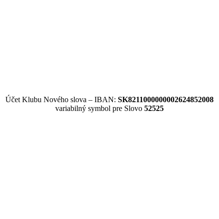
Účet Klubu Nového slova – IBAN:
SK8211000000002624852008
variabilný symbol pre Slovo
52525