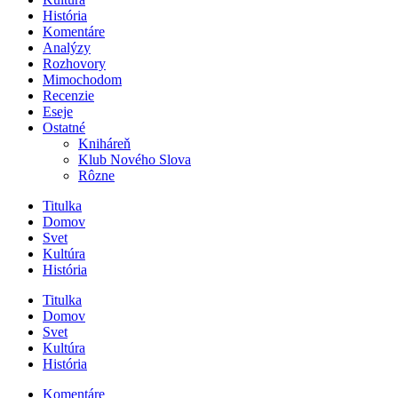
História
Komentáre
Analýzy
Rozhovory
Mimochodom
Recenzie
Eseje
Ostatné
Kniháreň
Klub Nového Slova
Rôzne
Titulka
Domov
Svet
Kultúra
História
Titulka
Domov
Svet
Kultúra
História
Komentáre