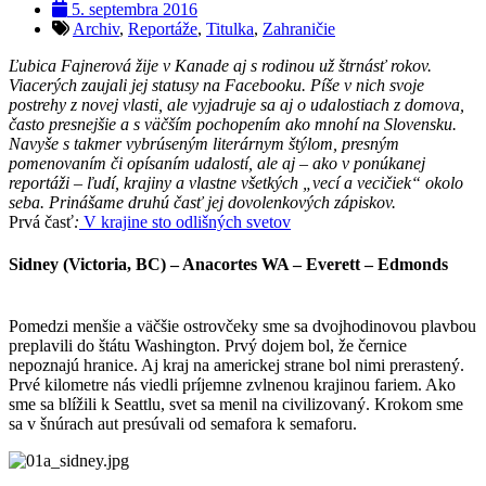
5. septembra 2016
Archiv
,
Reportáže
,
Titulka
,
Zahraničie
Ľubica Fajnerová žije v Kanade aj s rodinou už štrnásť rokov.
Viacerých zaujali jej statusy na Facebooku. Píše v nich svoje
postrehy z novej vlasti, ale vyjadruje sa aj o udalostiach z domova,
často presnejšie a s väčším pochopením ako mnohí na Slovensku.
Navyše s takmer vybrúseným literárnym štýlom, presným
pomenovaním či opísaním udalostí, ale aj – ako v ponúkanej
reportáži – ľudí, krajiny a vlastne všetkých „vecí a vecičiek“ okolo
seba. Prinášame druhú časť jej dovolenkových zápiskov.
Prvá časť
:
V krajine sto odlišných svetov
Sidney (Victoria, BC) – Anacortes WA – Everett – Edmonds
Pomedzi menšie a väčšie ostrovčeky sme sa dvojhodinovou plavbou
preplavili do štátu Washington. Prvý dojem bol, že černice
nepoznajú hranice. Aj kraj na americkej strane bol nimi prerastený.
Prvé kilometre nás viedli príjemne zvlnenou krajinou fariem. Ako
sme sa blížili k Seattlu, svet sa menil na civilizovaný. Krokom sme
sa v šnúrach aut presúvali od semafora k semaforu.