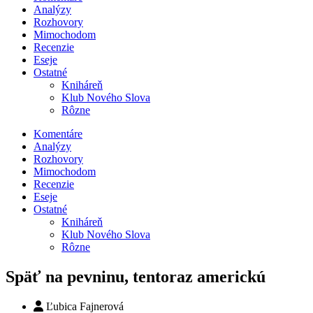
Analýzy
Rozhovory
Mimochodom
Recenzie
Eseje
Ostatné
Kniháreň
Klub Nového Slova
Rôzne
Komentáre
Analýzy
Rozhovory
Mimochodom
Recenzie
Eseje
Ostatné
Kniháreň
Klub Nového Slova
Rôzne
Späť na pevninu, tentoraz americkú
Ľubica Fajnerová