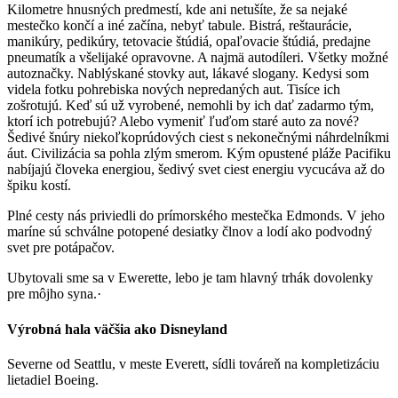
Kilometre hnusných predmestí, kde ani netušíte, že sa nejaké
mestečko končí a iné začína, nebyť tabule. Bistrá, reštaurácie,
manikúry, pedikúry, tetovacie štúdiá, opaľovacie štúdiá, predajne
pneumatík a všelijaké opravovne. A najmä autodíleri. Všetky možné
autoznačky. Nablýskané stovky aut, lákavé slogany. Kedysi som
videla fotku pohrebiska nových nepredaných aut. Tisíce ich
zošrotujú. Keď sú už vyrobené, nemohli by ich dať zadarmo tým,
ktorí ich potrebujú? Alebo vymeniť ľuďom staré auto za nové?
Šedivé šnúry niekoľkoprúdových ciest s nekonečnými náhrdelníkmi
áut. Civilizácia sa pohla zlým smerom. Kým opustené pláže Pacifiku
nabíjajú človeka energiou, šedivý svet ciest energiu vycucáva až do
špiku kostí.
Plné cesty nás priviedli do prímorského mestečka Edmonds. V jeho
maríne sú schválne potopené desiatky člnov a lodí ako podvodný
svet pre potápačov.
Ubytovali sme sa v Ewerette, lebo je tam hlavný trhák dovolenky
pre môjho syna.·
Výrobná hala väčšia ako Disneyland
Severne od Seattlu, v meste Everett, sídli továreň na kompletizáciu
lietadiel Boeing.