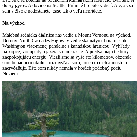
dobrý gyros. A dovidenia Seattle. Príjmné ho bolo vidieť. Ale, ak sa
sem v živote nedostanete, zase tak o veľa neprídete.
Na východ
Malebná scénická diaľnica nás vedie z Mount Vernonu na východ.
Domov. North Cascades Highway vedie skalnatými horami štátu
Washington viac-menej paralelne s kanadskou hranicou. Výhľady
na kopce, vodopády a jazerá sú prekrásne. A predsa majú tie hory
znepokojujúcu energiu. Viezli sme sa vyše sto kilometrov, obzerala
som tú nádheru okolo a rozmýšľala som, prečo ma ich atmosféra
znervózňuje. Ešte som nikdy nemala v horách podobný pocit.
Neviem.