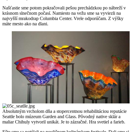
Našťastie sme potom pokračovali pešou prechádzkou po nábreží v
krásnom slnečnom počasí. Namiesto na vežu sme sa vyviezli na
najvyšší mrakodrap Columbia Center. Vrele odporúčam. Z výšky
máte mesto ako na dlani.
Absolutným vrcholom dňa a stopercentnou rehabilitáciou reputácie
Seattle bolo múzeum Garden and Glass. Pôvodný native sklár a
maliar Chihuly vytvoril unikát. Je to zázračné. Hra svetiel a farieb.
Ešte sme sa potúlali na pouličnom kulinárskom festivale. Dali sme si