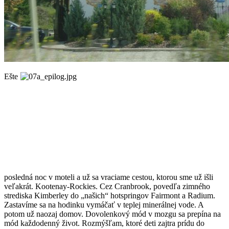
Ešte
posledná noc v moteli a už sa vraciame cestou, ktorou sme už išli
veľakrát. Kootenay-Rockies. Cez Cranbrook, povedľa zimného
strediska Kimberley do „našich“ hotspringov Fairmont a Radium.
Zastavíme sa na hodinku vymáčať v teplej minerálnej vode. A
potom už naozaj domov. Dovolenkový mód v mozgu sa prepína na
mód každodenný život. Rozmýšľam, ktoré deti zajtra prídu do