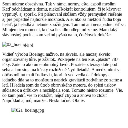
Som mierne obsesívna. Tak v rámci normy, ešte, aspoň myslím.
Keď odchádzam z domu, niekoľkokrát kontrolujem, či je kávovar
vypnutý, aj sporák. Pri plánovaní skúšam vždy premyslieť riešenie
aj pre prípadné najhoršie možnosti. Ale, ako sa niektorí ľudia boja
lietať, ja lietadlá a lietanie zbožňujem. Tam mi ani nenapadne báť sa.
Milujem ten moment, keď sa lietadlo odlepí od zeme. Mám taký
slávnostný pocit a som veľmi pyšná na to, čo človek dokáže.
Vidieť výrobu Boeingu naživo, na skvelo, ale naozaj skvelo
organizovanej túre, je zážitok. Poklepete na ten kus „plastu“ 787-
ičky. Znie to ako umelohmotný lavór. Pozriete z terasy dole pod
seba a tam stoja na kúsky rozložené štyri lietadlá. A medzi nimi sa
občas mihnú malí ľudkovia, ktorí tú vec vedia dať dokopy a
jedného dňa sa to monštrum napriek gravitácii zodvihne zo zeme a
letí. Hľadela som do útrob obrovského motora, do spleti tisícov
súčiastok a drôtikov a nechápala som. Tomuto niekto rozumie. Vie,
čo kam patrí, vie to rozložiť, nájsť chybu a znova to zložiť.
Napríklad aj môj manžel. Neskutočné. Obdiv.