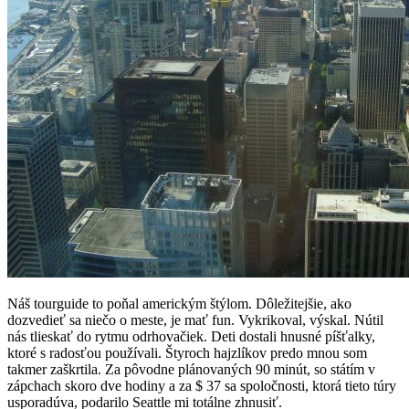
Náš tourguide to poňal americkým štýlom. Dôležitejšie, ako
dozvedieť sa niečo o meste, je mať fun. Vykrikoval, výskal. Nútil
nás tlieskať do rytmu odrhovačiek. Deti dostali hnusné píšťalky,
ktoré s radosťou používali. Štyroch hajzlíkov predo mnou som
takmer zaškrtila. Za pôvodne plánovaných 90 minút, so státím v
zápchach skoro dve hodiny a za $ 37 sa spoločnosti, ktorá tieto túry
usporadúva, podarilo Seattle mi totálne zhnusiť.