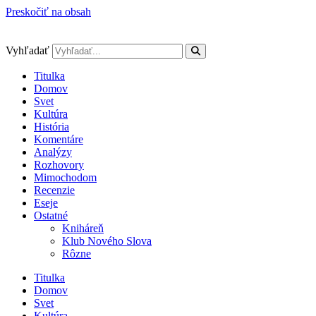
Preskočiť na obsah
Vyhľadať
Titulka
Domov
Svet
Kultúra
História
Komentáre
Analýzy
Rozhovory
Mimochodom
Recenzie
Eseje
Ostatné
Kniháreň
Klub Nového Slova
Rôzne
Titulka
Domov
Svet
Kultúra