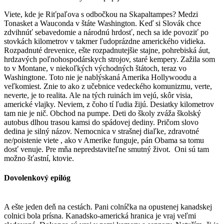
Viete, kde je Riťpaľova s odbočkou na Skapaltampes? Medzi
Tonasket a Wauconda v štáte Washington. Keď si Slovák chce
zdvihnúť sebavedomie a národnú hrdosť, nech sa ide povoziť po
stovkách kilometrov v takmer ľudoprázdne amerického vidieka.
Rozpadnuté drevenice, ešte rozpadnutejšie stajne, pohrebiská áut,
hrdzavých poľnohospodárskych strojov, staré kempery. Zažila som
to v Montane, v niekoľkých východných štátoch, teraz vo
Washingtone. Toto nie je nablýskaná Amerika Hollywoodu a
veľkomiest. Znie to ako z učebnice vedeckého komunizmu, verte,
neverte, je to realita. Ale na tých ruinách im vejú, skôr visia,
americké vlajky. Neviem, z čoho tí ľudia žijú. Desiatky kilometrov
tam nie je nič. Obchod na pumpe. Deti do školy zváža školský
autobus dlhou trasou kamsi do spádovej dediny. Pričom slovo
dedina je silný názov. Nemocnica v strašnej diaľke, zdravotné
ne/poistenie viete , ako v Amerike funguje, pán Obama sa tomu
dosť venuje. Pre mňa nepredstaviteľne smutný život. Oni sú tam
možno šťastní, ktovie.
Dovolenkový epilóg
A ešte jeden deň na cestách. Pani colníčka na opustenej kanadskej
colnici bola prísna. Kanadsko-americká hranica je vraj veľmi