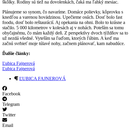
škôlky. Rodiny sú tiež na dovolenkách, čaká ma ľahký mesiac.
Plánujeme so synom, čo navaríme. Domáce polievky, kôprovku s
knedľou a varenou hovädzinou. Upečieme osúch. Dosť bolo fast
foodu, dosť bolo reštaurácií. Aj opekania na ohni. Bolo to krásne a
stačilo. 5 000 kilometrov v kolesách aj v nohách. Poteším sa tomu
obyčajnému, čo mám každý deň. Z perspektívy dvoch týždňov sa to
už nezdá všedné. Vyteším sa ľuďom, ktorých ľúbim. A keď ma
začnú svrbieť moje túlavé nohy, začnem plánovať, kam nabudúce.
Ďalšie články:
Ľubica Fajnerová
Ľubica Fajnerová
ĽUBICA FAJNEROVÁ
Facebook
Telegram
Twitter
Email