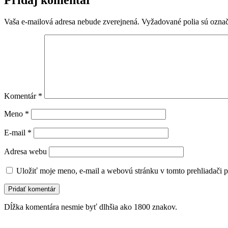
Vaša e-mailová adresa nebude zverejnená.
Vyžadované polia sú ozna
Komentár
*
Meno
*
E-mail
*
Adresa webu
Uložiť moje meno, e-mail a webovú stránku v tomto prehliadači 
Dĺžka komentára nesmie byť dlhšia ako 1800 znakov.