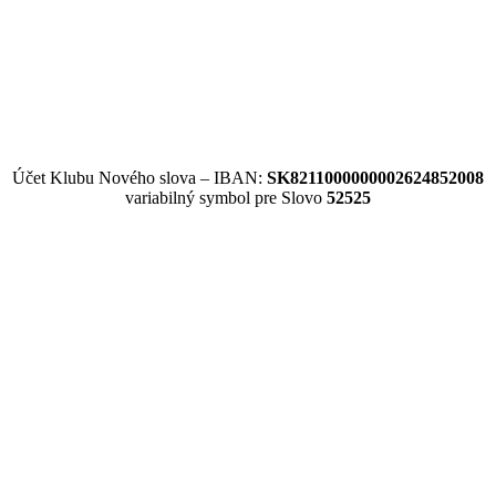
Účet Klubu Nového slova – IBAN:
SK8211000000002624852008
variabilný symbol pre Slovo
52525