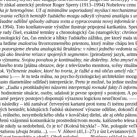
ér získal americký profesor Roger Sperry (1913–1994) Nobelovu cenu z
ka je heterogénne. Už aj minimálne usporiadaný mysliaci mechanizmus
govania veľkých hemisfér ľudského mozgu odkryli výraznú analógiu s u
sadne odlišné spôsoby odrazu sveta a vypracovania novej informácie
va 1994). Toto konštatovanie výstižne ilustruje pripojená karikatúra. 
re rady čísel, exaktné termíny a chronologický čas (starogrécky:
chróno
onologický čas, čas emócie a hĺbky ľudského zážitku, pre ktorý mala s
 sa hrdíme
znalosťou
štvorrozmerného priestoru, ktorý reálne chápu len š
 pozorujeme zhruba analogickú štruktúru: v rámci jedného vedomia s
árajú ako lineárne reťazce spojených segmentov.
[prirodzený jazyk, aritm
významu. Svojou povahou je kontinuálny, nie diskrétny. Jeho zmysel ne
daného textu
[plátna obrazov, deje z televízneho monitora, scény rituáln
k. Vyčlenenie znakov, ktoré ho tvoria, je ťažké a má občas umelý ráz.
“
dama
).––– Je tu teda reálna, na psycho-fyziologickej architektúre mo
často diametrálne odlišné) interpretácie. Preto je možné, ba jedine m
e: „
Ľudia s protikladnými názormi interpretujú rovnaké fakty či inform
hodnotenie situácie, osoby, udalosti je pevne spojený s postojom. A po
tvarné prejavy postojov) disponujú výraznou logickou neurčitosťou. ––– 
i následky – idú zamávať červenými kartami proti tomu či inému prezid
ých hemisfér, kódujúcich ľudskú skúsenosť výrazne odlišne, dokončí d
, reálneho, nesymbolického ohňa v kováčskej dielni, ale aj
ohňa
pátosu
aženú vzájomnú komunikáciu prostredníctvom
mostu
, kalózneho telesa 
 ale nikdy sa nedobehnú, čo je to? (Kolesá bicykla? – Nie, pologule v
etaforou (
dvaja bratia…
). ––– V
Jóbovi
(41,1–27) z úst Leviatanových
í svet krupobitie a oheň“
. Oheň pekelný. ––– Platónov výklad je iný. 