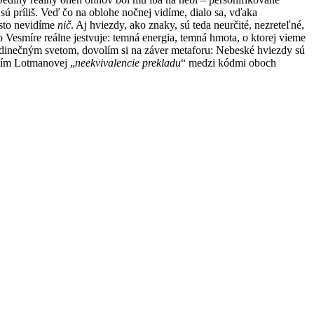
ú príliš. Veď čo na oblohe nočnej vidíme, dialo sa, vďaka
asto nevidíme
nič
. Aj hviezdy, ako znaky, sú teda neurčité, nezreteľné,
o Vesmíre reálne jestvuje: temná energia, temná hmota, o ktorej vieme
dinečným svetom, dovolím si na záver metaforu: Nebeské hviezdy sú
itím Lotmanovej „
neekvivalencie prekladu
“ medzi kódmi oboch