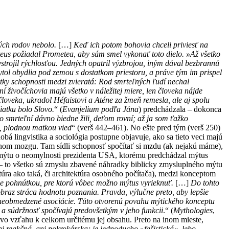
ných rodov nebolo.
[…]
Keď ich potom bohovia chceli priviesť na
eteus požiadal Prometea, aby sám smel vykonať toto dielo. »Až všetko
ystrojil rýchlosťou. Jedných opatril výzbrojou, iným dával bezbrannú
ytol obydlia pod zemou s dostatkom priestoru, a práve tým im prispel
tky schopnosti medzi zvieratá: Rod smrteľných ľudí nechal
í živočíchovia majú všetko v náležitej miere, len človeka nájde
 človeka, ukradol Héfaistovi a Aténe za žmeň remesla, ale aj spolu
iatku bolo Slovo.
“ (
Evanjelium podľa Jána
) predchádzala – dokonca
ko smrteľní dávno biedne žili, deťom rovní; až ja som ťažko
o, plodnou matkou vied
“ (verš 442–461). No ešte pred tým (verš 250)
bá lingvistika a sociológia postupne objavuje, ako sa tieto veci majú
nom mozgu. Tam sídli schopnosť spočítať si mzdu (ak nejakú máme),
ad mýtu o neomylnosti prezidenta USA, ktorému predchádzal mýtus
 – to všetko sú zmyslu zbavené náhradky biblicky zmysluplného mýtu
úra ako taká, či architektúra osobného počítača), medzi konceptom
 je pohnútkou, pre ktorú vôbec možno mýtus vyrieknuť.
[…]
Do tohto
braz stráca hodnotu poznania. Pravda, výlučne preto, aby lepšie
 neobmedzené asociácie. Túto otvorenú povahu mýtického konceptu
a a súdržnosť spočívajú predovšetkým v jeho funkcii
.“ (
Mythologies
,
vo vzťahu k celkom určitému jej obsahu. Preto na inom mieste,
ni reakčná, ani pokrokárska; je jednoducho »fašistická«, lebo