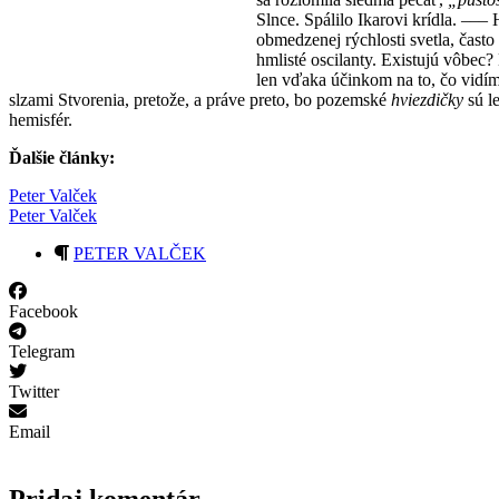
Slnce. Spálilo Ikarovi krídla. ––
obmedzenej rýchlosti svetla, čast
hmlisté oscilanty. Existujú vôbec?
len vďaka účinkom na to, čo vidí
slzami Stvorenia, pretože, a práve preto, bo pozemské
hviezdičky
sú l
hemisfér.
Ďalšie články:
Peter Valček
Peter Valček
PETER VALČEK
Facebook
Telegram
Twitter
Email
Pridaj komentár