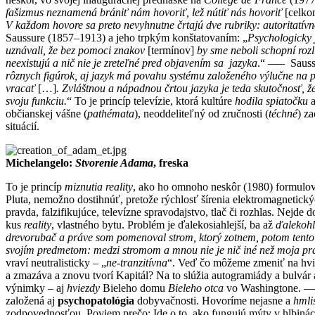
fašizmus neznamená brániť nám hovoriť, lež nútiť nás hovoriť
[celko
V každom hovore sa preto nevyhnutne črtajú dve rubriky: autoritatívn
Saussure (1857–1913) a jeho trpkým konštatovaním: „
Psychologicky 
uznávali, že bez pomoci znakov
[termínov]
by sme neboli schopní rozl
neexistujú a nič nie je zreteľné pred objavením sa jazyka
.“ ––– Sauss
rôznych figúrok, aj jazyk má povahu systému založeného výlučne na pr
vracať
[…]
. Zvláštnou a nápadnou črtou jazyka je teda skutočnosť, ž
svoju funkciu.
“ To je princíp televízie, ktorá kultúre
hodila spiatočku
občianskej vášne (
pathémata
), neoddeliteľný od zručnosti (
téchné
) z
situácií.
Michelangelo:
Stvorenie Adama
, freska
To je princíp
miznutia reality
, ako ho omnoho neskôr (1980) formulova
Pluta, nemožno dostihnúť, pretože rýchlosť šírenia elektromagnetických
pravda, falzifikujúce, televízne spravodajstvo, tlač či rozhlas. Nejde
kus
reality
, vlastného bytu. Problém je ďalekosiahlejší, ba až
ďalekohľ
drevorubač a práve som pomenoval strom, ktorý zotnem, potom tento
svojím predmetom: medzi stromom a mnou nie je nič iné než moja práca
vraví neutralisticky – „
ne-tranzitívna
“. Veď čo môžeme zmeniť na hvi
a zmazáva a znovu tvorí Kapitál? Na to slúžia autogramiády a bulvár
výnimky – aj
hviezdy
Bieleho domu
Bieleho otca
vo Washingtone. –––
založená aj
psychopatológia
dobyvačnosti. Hovoríme nejasne a
hmli
zodpovednosťou. Poviem prečo: Ide o to, ako fungujú mýty v hlbiná