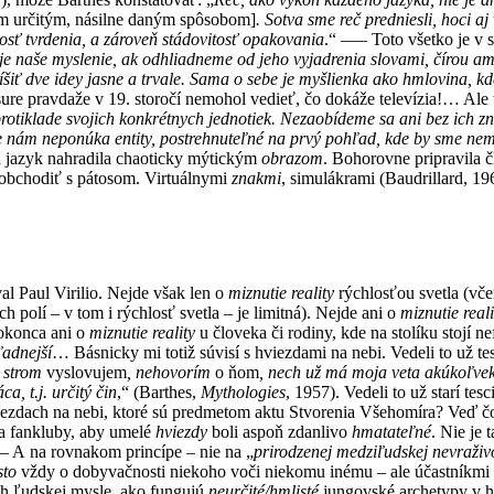
m určitým, násilne daným spôsobom]
. Sotva sme reč predniesli, hoci aj
osť tvrdenia, a zároveň stádovitosť opakovania
.“ ––– Toto všetko je v
je naše myslenie, ak odhliadneme od jeho vyjadrenia slovami, čírou amo
íšiť dve idey jasne a trvale. Sama o sebe je myšlienka ako hmlovina, k
ure pravdaže v 19. storočí nemohol vedieť, čo dokáže televízia!… Ale t
otiklade svojich konkrétnych jednotiek. Nezaobídeme sa ani bez ich zn
e nám neponúka entity, postrehnuteľné na prvý pohľad, kde by sme nemus
a jazyk nahradila chaoticky mýtickým
obrazom
. Bohorovne pripravila 
aobchodiť s pátosom. Virtuálnymi
znakmi
, simulákrami (Baudrillard, 19
l Paul Virilio. Nejde však len o
miznutie reality
rýchlosťou svetla (včer
 polí – v tom i rýchlosť svetla – je limitná). Nejde ani o
miznutie reali
 dokonca ani o
miznutie reality
u človeka či rodiny, kde na stolíku stojí n
adnejší
… Básnicky mi totiž súvisí s hviezdami na nebi. Vedeli to už tes
 strom
vyslovujem
, nehovorím
o ňom
, nech už má moja veta akúkoľve
, t.j. určitý čin
,“ (Barthes,
Mythologies
, 1957). Vedeli to už starí te
ezdach na nebi, ktoré sú predmetom aktu Stvorenia Všehomíra? Veď
 a fankluby, aby umelé
hviezdy
boli aspoň zdanlivo
hmatateľné
. Nie je 
 A na rovnakom princípe – nie na „
prirodzenej medziľudskej nevraživo
sto
vždy o dobyvačnosti niekoho voči niekomu inému – ale účastníkmi
ch ľudskej mysle, ako fungujú
neurčité/hmlisté
jungovské archetypy v hl