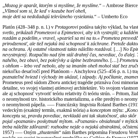
„
Mozog je aparát, ktorým si myslíme, že myslíme.
“ – Ambrose Bierce
„
Všimol som si, že keď v kozube horí oheň,
moje deti
sa nedožadujú televízneho vysielania.
“ – Umberto Eco
Platón (428–348 p. n. l.) v
Protagorovi
podáva takýto výklad, ba vlas
svetlo, prikázali Prometeovi a Epimeteovi, aby ich vystrojili; a každ
rozdám a podelím,« vravel, »pozrieš sa mi na to.« Prometea presvedčil
prirodzenosť, ale tiež nejakú inú schopnosť k záchrane. Pretože dakt
na ochranu. Aj ostatné vlastnosti takto náležito rozdával.
[…]
No Epim
nevystrojený. Rozpačito nad tým stál drahný čas, nevediac, čo ďalej. 
nahého, bez obuvi, bez pokrývky a úplne bezbranného.
[…]
Prometeus
s ohňom – lebo veď nebolo, aby sa imaním oheň mohol stať bez zručn
niekoľko desaťročí pred Platónom – Aischylova (525–456 p. n. l.) tr
poznateľné hviezd i východy im ukázal, i západy. Aj počítanie, zname
Prometeus pred súdom
Zboru
antickej tragédie priznáva čosi mimoriad
detailne, vo svojej vlastnej
atómovej
architektúre. Vo svojom vlastno
ale aj schopnosť vytvoriť teóriu relativity či teóriu strún. – Prit
o neomylnosti tzv. historického materializmu, a ešte predtým o neomy
o neomylnosti pápeža. ––– Francúzsky lingvista Roland Barthes (1915
vedeckým (exaktný termín, exaktná teória) a
konceptom
mýtu: „
Konc
konceptu sa, pravdu povediac, nevkladá ani tak skutočnosť, ako skôr
pojal
»poznanie«
poskytnuté mýtom.
»Poznanie« obsiahnuté v mýtick
treba náležite zdôrazniť: rozhodne nejde o nejakú abstraktnú, očisten
1957) ––– Oným „
zhustením
“ nám Barthes pripomína Freudovu
Verd
neskôr, vo svojej inauguračnej prednáške na
Collége de France
(1977