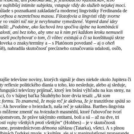
 v najhlbšej intimite subjektu, vstupuje vždy do služieb nejakej moci.
 súlade s poznatkami zakladateľa modernej lingvistiky Ferdinanda de
rfnou a nezreteľnou masou. Filozofovia a lingvisti vždy svorne
de vo vnútri nič nie je nevyhnutne vymedzené. Vopred dané idey
ušil: „
Podobne, ako šachová hra spočíva úplne na kombinácii
alosti, ani bez toho, aby sme sa k nim pri každom kroku nemuseli
eli pochybovať o tom, či vôbec existujú a či sa konštituujú skrze
človeka o znaky/termíny a – s Platónom povedané – aj o
oheň
68), nahradila skutočnosť precízneho označovania udalosti, osôb,
ajšie televízne noviny, ktorých signál je dnes niekde okolo Jupitera či
ty
reflexie politického diania u toho, kto nesleduje, alebo aj sleduje,
efungujúci televízny prijímač, ktorý len bráni výhľadu na kus steny, na
ci, čo v bájnej baťka Škultétyho hore drvia tesali: „
Ak som
k formu.
To znamená, že moja reč je
aktívna
, že je
tranzitívne
spätá so
sci: Ak hovoríme o hviezdach, naša reč je sakrálna. Barthes-lingvista
 čo môžeme zmeniť na
hviezdach
masmédií, ktoré ľubovoľne tvorí
tajomstvom, že práve takýmito entitami, boli a sú – až na dve, tri
sti vojny všetkých proti všetkým
“ (Hobbes) – je v skutočnosti
 sme, prostredníctvom
démona súhlasu
(Tatarka), všetci. A s plnou
binách ľudskej mysle, v kultúre, ale aj v manipulatívnej propagande.