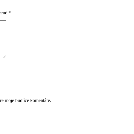
čené
*
pre moje budúce komentáre.