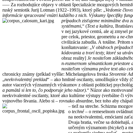
––– Za rozhodujúce objavy v oblasti špecializácie mozgových hemisf
ruský semiotik Jurij Lotman (1922–1993), ktorý píše: „
Vedomie člove
informácie spracované vnútri každého z nich. Výskumy špecifiky fun
prípadoch zisťujeme minimálne dva zá
systémami
,“ (
Text a kultúra
, Bratisla
v nej jazykové centrá, ale aj zmysel p
pre celok, priestor, geometriu a
ne
-chr
civilizácia zabudla. A totálne. Pritom
konštatovanie: „
V obidvoch prípadoch
kódovania a tvorí texty, ktoré sa utv
obraz reality]
Je nositeľom základného 
n-rozmernom sémantickom priestore 
nositeľom významu práve text ako celo
chronicky známy (príklad vyššie: Michelangelova freska
Stvorenie A
„
neekvivalentný preklad
“ – ako hmlisté oscilanty, umožňujúce vždy (
autor viacerých významných výskumov z oblasti politickej psychológi
a pamätá si len to, čo podporuje jeho názor)
.“ Názor ako motivované 
neekvivalentné oscilanty, ktoré ako kultúrne výstupy (verbálne či vý
vojnového štvania. Alebo si – rovnako absurdne, bez toho aby chápal
– tiež na streche. Schizma mozgov
o
techné
– o remeselnom ovládnutí
na neekvivalentnú, emóciami zať
Dvaja bratia, večne sa dobiehajú,
určeným významom (
bicykel
) a m
sa rozlomila siedma pečať,
„pustoš