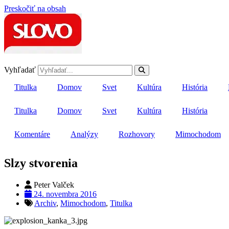
Preskočiť na obsah
Vyhľadať
Titulka
Domov
Svet
Kultúra
História
Titulka
Domov
Svet
Kultúra
História
Komentáre
Analýzy
Rozhovory
Mimochodom
Slzy stvorenia
Peter Valček
24. novembra 2016
Archiv
,
Mimochodom
,
Titulka