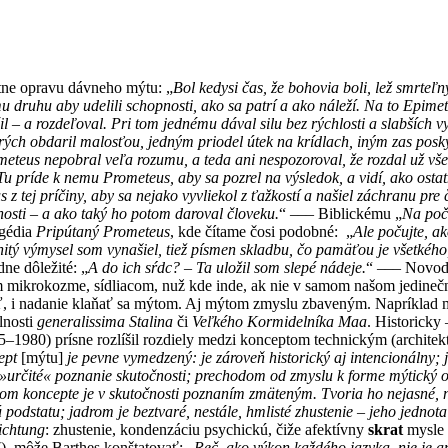
tne opravu dávneho mýtu: „
Bol kedysi čas, že bohovia boli, lež smrteľ
ému druhu aby udelili schopnosti, ako sa patrí a ako náleží. Na to Epim
 – a rozdeľoval. Pri tom jednému dával silu bez rýchlosti a slabších v
orých obdaril malosťou, jedným priodel útek na krídlach, iným zas posk
eteus nepobral veľa rozumu, a teda ani nespozoroval, že rozdal už vše
Tu príde k nemu Prometeus, aby sa pozrel na výsledok, a vidí, ako ostatn
 z tej príčiny, aby sa nejako vyvliekol z ťažkostí a našiel záchranu pre
osti – a ako taký ho potom daroval človeku.
“ ––– Biblickému „
Na poč
agédia
Pripútaný Prometeus
, kde čítame čosi podobné: „
Ale počujte, a
nitý výmysel som vynašiel, tiež písmen skladbu, čo pamäťou je všetkéh
ne dôležité: „
A do ich sŕdc? – Ta uložil som slepé nádeje.
“ ––– Novodo
m mikrokozme, sídliacom, nuž kde inde, ak nie v samom našom jedineč
om, žiaľ, i nadanie klaňať sa mýtom. Aj mýtom zmyslu zbaveným. Napríkl
lnosti
generalissima Stalina
či
Veľkého Kormidelníka Maa
. Historicky
–1980) prísne rozlíšil rozdiely medzi konceptom technickým (architekt
ept
[mýtu]
je pevne vymedzený: je zároveň historický aj intencionálny;
 »určité« poznanie skutočnosti; prechodom od zmyslu k forme mýtický o
om koncepte je v skutočnosti poznaním zmäteným. Tvoria ho nejasné,
ú podstatu; jadrom je beztvaré, nestále, hmlisté zhustenie – jeho jednot
ichtung
: zhustenie, kondenzáciu psychickú, čiže afektívny
skrat
mysle 
), môže Barthes konštatovať: „
Reč, ako výkon každého jazyka, nie je a