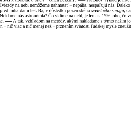
– Hviezdy na nebi nemôžeme nahmatať – nepália, nespaľujú nás. Ďaleko s
o pred miliardami liet. Ba, v dôsledku pozemského
svetelného smogu
, č
 Neklame nás astronómia? Čo vidíme na nebi, je len asi 15% toho, čo v
me. ––– A tak, vzhľadom na metódy, akými nakladáme s týmto našim je
en – nič viac a nič menej než – prznením sviatosti ľudskej mysle zneuž