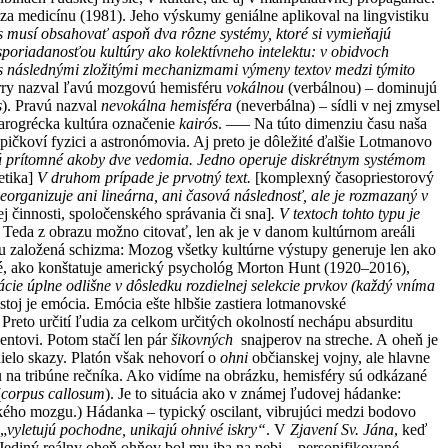
a medicínu (1981). Jeho výskumy geniálne aplikoval na lingvistiku
 musí obsahovať aspoň dva rôzne systémy, ktoré si vymieňajú
sporiadanosťou kultúry ako kolektívneho
intelektu: v obidvoch
 s následnými zložitými mechanizmami výmeny textov medzi týmito
Sperry nazval ľavú mozgovú hemisféru
vokálnou
(verbálnou) – dominujú
s
). Pravú nazval
nevokálna hemisféra
(neverbálna) – sídli v nej zmysel
tarogrécka kultúra označenie
kairós
. ––– Na túto dimenziu času naša
pičkoví fyzici a astronómovia. Aj preto je dôležité ďalšie Lotmanovo
ú prítomné akoby dve vedomia. Jedno operuje diskrétnym systémom
etika]
V druhom prípade je prvotný text.
[komplexný časopriestorový
organizuje ani lineárna, ani časová následnosť, ale je rozmazaný v
ej činnosti, spoločenského správania či sna]
. V textoch tohto typu je
 Teda z obrazu možno citovať, len ak je v danom kultúrnom areáli
zgu založená schizma: Mozog všetky kultúrne výstupy generuje len ako
ožné, ako konštatuje americký psychológ Morton Hunt (1920–2016),
ácie úplne odlišne v dôsledku rozdielnej selekcie prvkov (každý vníma
stoj je emócia. Emócia ešte hlbšie zastiera lotmanovské
Preto určití ľudia za celkom určitých okolností nechápu absurditu
entovi. Potom stačí len pár
šikovných
snajperov na streche. A oheň je
ielo skazy. Platón však nehovorí
o
ohni
občianskej vojny, ale hlavne
 na tribúne rečníka. Ako vidíme na obrázku, hemisféry sú odkázané
(
corpus callosum
). Je to situácia ako v známej ľudovej hádanke:
eľkého mozgu.) Hádanka – typický oscilant, vibrujúci medzi bodovo
 „
vyletujú pochodne, unikajú ohnivé iskry“
. V
Zjavení Sv. Jána
, keď
Jediný reálny oheň ohňov bol mu iba na nebi – personifikované