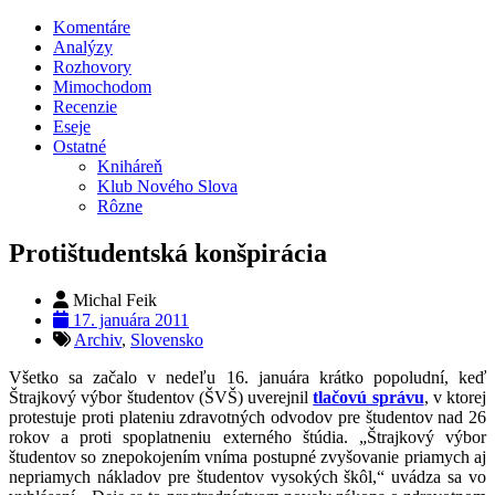
Komentáre
Analýzy
Rozhovory
Mimochodom
Recenzie
Eseje
Ostatné
Kniháreň
Klub Nového Slova
Rôzne
Protištudentská konšpirácia
Michal Feik
17. januára 2011
Archiv
,
Slovensko
Všetko sa začalo v nedeľu 16. januára krátko popoludní, keď
Štrajkový výbor študentov (ŠVŠ) uverejnil
tlačovú správu
, v ktorej
protestuje proti plateniu zdravotných odvodov pre študentov nad 26
rokov a proti spoplatneniu externého štúdia. „Štrajkový výbor
študentov so znepokojením vníma postupné zvyšovanie priamych aj
nepriamych nákladov pre študentov vysokých škôl,“ uvádza sa vo