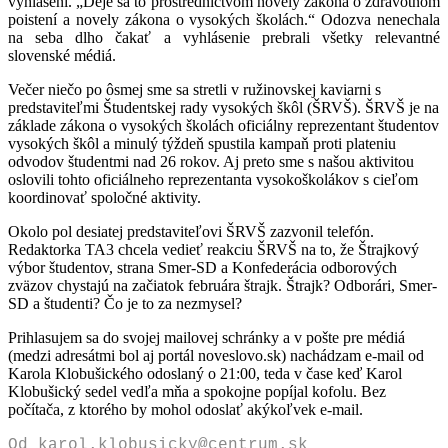
vyhlásení. „Deje sa to prostredníctvom novely zákona o zdravotnom
poistení a novely zákona o vysokých školách.“ Odozva nenechala
na seba dlho čakať a vyhlásenie prebrali všetky relevantné
slovenské médiá.
Večer niečo po ôsmej sme sa stretli v ružinovskej kaviarni s
predstaviteľmi Študentskej rady vysokých škôl (ŠRVŠ). ŠRVŠ je na
základe zákona o vysokých školách oficiálny reprezentant študentov
vysokých škôl a minulý týždeň spustila kampaň proti plateniu
odvodov študentmi nad 26 rokov. Aj preto sme s našou aktivitou
oslovili tohto oficiálneho reprezentanta vysokoškolákov s cieľom
koordinovať spoločné aktivity.
Okolo pol desiatej predstaviteľovi ŠRVŠ zazvonil telefón.
Redaktorka TA3 chcela vedieť reakciu ŠRVŠ na to, že Štrajkový
výbor študentov, strana Smer-SD a Konfederácia odborových
zväzov chystajú na začiatok februára štrajk. Štrajk? Odborári, Smer-
SD a študenti? Čo je to za nezmysel?
Prihlasujem sa do svojej mailovej schránky a v pošte pre médiá
(medzi adresátmi bol aj portál noveslovo.sk) nachádzam e-mail od
Karola Klobušického odoslaný o 21:00, teda v čase keď Karol
Klobušický sedel vedľa mňa a spokojne popíjal kofolu. Bez
počítača, z ktorého by mohol odoslať akýkoľvek e-mail.
Od
karol.klobusicky@centrum.sk