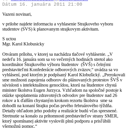
Dátum 16. januára 2011 21:00
Vazeni novinari,
v prilohe najdete informaciu a vyhlasenie Strajkoveho vyboru
studentov (SVS) k planovanym strajkovym aktivitam.
S uctou
Mgr. Karol Klobusicky
Otváram prílohu, v ktorej sa nachádza tlačové vyhlásenie. „V
nedeľu 16. januára som sa vo večerných hodinách stretol ako
koordinátor Štrajkového výboru študentov (ŠVŠ) s čelnými
predstaviteľmi Konfederácie odborových zväzov,“ uvádza sa vo
vyhlásení, pod ktorým je podpísaný Karol Klobušický. „Prerokovali
sme možnosti zapojenia odborov do plánovaných protestov ŠVŠ v
súvislosti s intelektuálnou genocídou, ktorú na študentov chystá
minister školstva Eugen Jurzyca. Vzhľadom na spoločné postoje k
otázke spoplatnenia zdravotných odvodov pre študentov nad 26
rokov a k ďalším chystaným krokom rezortu školstva sme sa
dohodli na konaní štrajku počas prvého februárového týždňa.
Detaily ohľadom jeho podoby a realizácie budú včas spresnené.
Stretnutie sa konalo za prítomnosti predstaviteľov strany SMER,
ktorý spomínanej aktivite vyslovili plnú podporu a prisľúbili
všemožnú pomoc.“