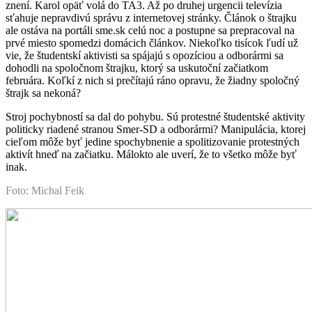
znení. Karol opäť volá do TA3. Až po druhej urgencii televízia
sťahuje nepravdivú správu z internetovej stránky. Článok o štrajku
ale ostáva na portáli sme.sk celú noc a postupne sa prepracoval na
prvé miesto spomedzi domácich článkov. Niekoľko tisícok ľudí už
vie, že študentskí aktivisti sa spájajú s opozíciou a odborármi sa
dohodli na spoločnom štrajku, ktorý sa uskutoční začiatkom
februára. Koľkí z nich si prečítajú ráno opravu, že žiadny spoločný
štrajk sa nekoná?
Stroj pochybností sa dal do pohybu. Sú protestné študentské aktivity
politicky riadené stranou Smer-SD a odborármi? Manipulácia, ktorej
cieľom môže byť jedine spochybnenie a spolitizovanie protestných
aktivít hneď na začiatku. Málokto ale uverí, že to všetko môže byť
inak.
Foto: Michal Feik