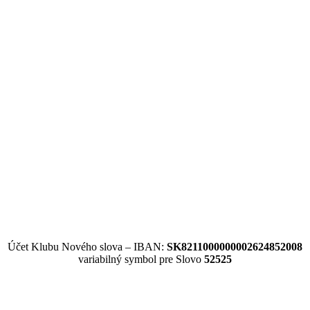
Účet Klubu Nového slova – IBAN:
SK8211000000002624852008
variabilný symbol pre Slovo
52525