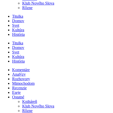
Klub Nového Slova
Rôzne
Titulka
Domov
Svet
Kultúra
História
Titulka
Domov
Svet
Kultúra
História
Komentáre
Analýzy
Rozhovory
Mimochodom
Recenzie
Eseje
Ostatné
Kniháreň
Klub Nového Slova
Rôzne