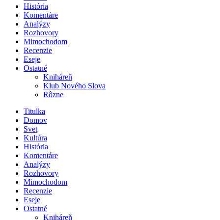
História
Komentáre
Analýzy
Rozhovory
Mimochodom
Recenzie
Eseje
Ostatné
Kniháreň
Klub Nového Slova
Rôzne
Titulka
Domov
Svet
Kultúra
História
Komentáre
Analýzy
Rozhovory
Mimochodom
Recenzie
Eseje
Ostatné
Kniháreň