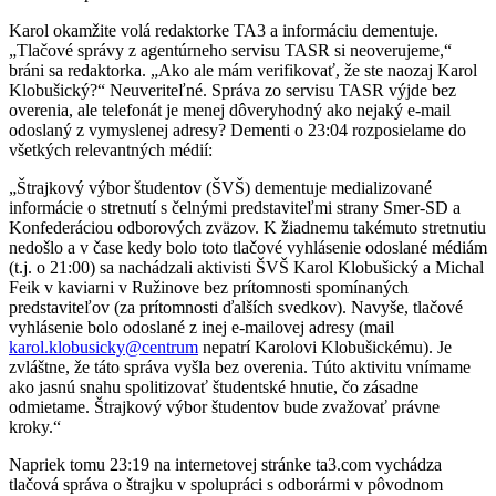
Karol okamžite volá redaktorke TA3 a informáciu dementuje.
„Tlačové správy z agentúrneho servisu TASR si neoverujeme,“
bráni sa redaktorka. „Ako ale mám verifikovať, že ste naozaj Karol
Klobušický?“ Neuveriteľné. Správa zo servisu TASR výjde bez
overenia, ale telefonát je menej dôveryhodný ako nejaký e-mail
odoslaný z vymyslenej adresy? Dementi o 23:04 rozposielame do
všetkých relevantných médií:
„Štrajkový výbor študentov (ŠVŠ) dementuje medializované
informácie o stretnutí s čelnými predstaviteľmi strany Smer-SD a
Konfederáciou odborových zväzov. K žiadnemu takémuto stretnutiu
nedošlo a v čase kedy bolo toto tlačové vyhlásenie odoslané médiám
(t.j. o 21:00) sa nachádzali aktivisti ŠVŠ Karol Klobušický a Michal
Feik v kaviarni v Ružinove bez prítomnosti spomínaných
predstaviteľov (za prítomnosti ďalších svedkov). Navyše, tlačové
vyhlásenie bolo odoslané z inej e-mailovej adresy (mail
karol.klobusicky@centrum
nepatrí Karolovi Klobušickému). Je
zvláštne, že táto správa vyšla bez overenia. Túto aktivitu vnímame
ako jasnú snahu spolitizovať študentské hnutie, čo zásadne
odmietame. Štrajkový výbor študentov bude zvažovať právne
kroky.“
Napriek tomu 23:19 na internetovej stránke ta3.com vychádza
tlačová správa o štrajku v spolupráci s odborármi v pôvodnom