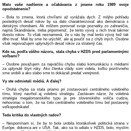
Malo vaše nadšenie a očakávania z jesene roku 1989 svoje
opodstatnenie?
– Bola to zmena, ktorá chvíľami až vyrážala dych. Z môjho pohľadu
posledných desať rokov by sa dalo charakterizovať ako demokracia s
detskými chorobami. Ak môžem porovnať svoje poznatky zo zahraničia,
najmä Škandinávie, treba pripomenúť, že tento vývoj u nich trval takmer
dvesto rokov. To však neznamená, že u nás by mal tento vývoj tiež tak
dlho trvať. Mali by sme ho urýchliť, ale aj poučiť sa z chýb iných. Osobne
však nepovažujem uplynulých desať rokov za stratený čas.
Kde sa, podľa vášho názoru, stala chyba v HZDS pred parlamentnými
voľbami?
– Osobne považujem za najväčšiu chybu slabú komunikáciu s médiami
za uplynulé štyri roky. Ako členka vlády som videla, koľko pozitívneho
sme urobili a ako slabo sme to dokázali predať verejnosti.
Vy ste odmietali médiá. A ďalej?
– Druhá chyba sa stala priamo pri zostavovaní centrálneho volebného
tímu, ktorý navrhol aj volebnú stratégiu. Zastávam názor, že volebná
stratégia megalomanského typu je pre slovenského voliča cudzia,
nehovoriac o tom, že na čelo centrálneho volebného tímu bol postavený
veľkopodnikateľ.
Teda kritika do vlastných radov?
– Nespomínam si, že by to bola urobila ktorákoľvek politická strana v
Európe, dokonca ani v USA. Tak, ako sa to udialo v HZDS, bolo, myslím