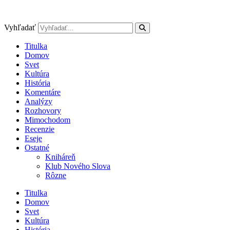
Preskočiť
na
obsah
Vyhľadať
Titulka
Domov
Svet
Kultúra
História
Komentáre
Analýzy
Rozhovory
Mimochodom
Recenzie
Eseje
Ostatné
Kniháreň
Klub Nového Slova
Rôzne
Titulka
Domov
Svet
Kultúra
História