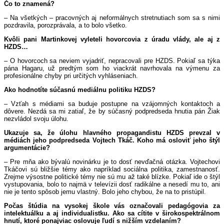
Čo to znamená?
– Na všetkých – pracovných aj neformálnych stretnutiach som sa s nimi
pozdravila, porozprávala, a to bolo všetko.
Kvôli pani Martinkovej vyleteli hovorcovia z úradu vlády, ale aj z
HZDS…
– O hovorcoch sa neviem vyjadriť, nepracovali pre HZDS. Pokiaľ sa týka
pána Hagaru, už predtým som ho viackrát navrhovala na výmenu za
profesionálne chyby pri určitých vyhláseniach.
Ako hodnotíte súčasnú mediálnu politiku HZDS?
– Vzťah s médiami sa buduje postupne na vzájomných kontaktoch a
dôvere. Nezdá sa mi zatiaľ, že by súčasný podpredseda hnutia pán Žiak
nezvládol svoju úlohu.
Ukazuje sa, že úlohu hlavného propagandistu HZDS prevzal v
médiách jeho podpredseda Vojtech Tkáč. Koho má osloviť jeho štýl
argumentácie?
– Pre mňa ako bývalú novinárku je to dosť nevďačná otázka. Vojtechovi
Tkáčovi sú bližšie témy ako napríklad sociálna politika, zamestnanosť.
Zrejme výsostne politické témy nie sú mu až také blízke. Pokiaľ ide o štýl
vystupovania, bolo to najmä v televízii dosť radikálne a nesedí mu to, ani
nie je tento spôsob jemu vlastný. Bolo jeho chybou, že na to pristúpil.
Počas štúdia na vysokej škole vás označovali pedagógovia za
intelektuálku a aj individualistku. Ako sa cítite v širokospektrálnom
hnutí, ktoré ponajviac oslovuje ľudí s nižším vzdelaním?