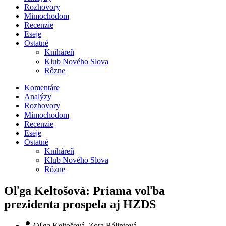
Rozhovory
Mimochodom
Recenzie
Eseje
Ostatné
Kniháreň
Klub Nového Slova
Rôzne
Komentáre
Analýzy
Rozhovory
Mimochodom
Recenzie
Eseje
Ostatné
Kniháreň
Klub Nového Slova
Rôzne
Oľga Keltošová: Priama voľba
prezidenta prospela aj HZDS
Oľga Keltošová, Zora Bálintová