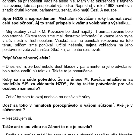
ochotný sa prispôsobiť väčšine alebo nie. Mám viac skúseností z tajného
hlasovania, kde sa prispôsobil výsledku. Napríklad v roku 1992 navrhoval
zriadiť druhú komoru parlamentu, senát, ako majú Česi. A neuspel.
Spor HZDS s exprezidentom Michalom Kováčom roky traumatizoval
celú spoločnosť. Aj to snáď prispelo k vášmu volebnému výsledku…
– Môj osobný vzťah k M. Kováčovi bol dosť napätý. Traumatizovanie bolo
obojstranné. Okrem toho sme mali dostatok informácií o kauze jeho syna
v súvislosti s Technopolom. Viackrát sa mu ponúkali rokovania na túto
tému, pričom sme ponúkali určité riešenia, najmä vzhľadom na jeho
postavenie voči zahraničiu. Skrátka, antipatie existovali.
Pripúšťate záporný efekt?
– Dnes vidím, že keď nebolo dosť hlasov v parlamente na jeho odvolanie,
bolo treba zvoliť inú taktiku. Takže to je ponaučenie.
Keby sa na súde potvrdilo, že na únose M. Kováča mladšieho sa
podieľala SIS za vládnutia HZDS, čo by takéto potvrdenie pre vás
osobne znamenalo?
– Zatiaľ by som to ozaj nechala na nezávislé súdy.
Dosť sa toho v minulosti porozprávalo o vašom súkromí. Aké je v
súčasnosti?
– Nesťažujem si.
Takže ani s tou vilou na Záhorí to nie je pravda?