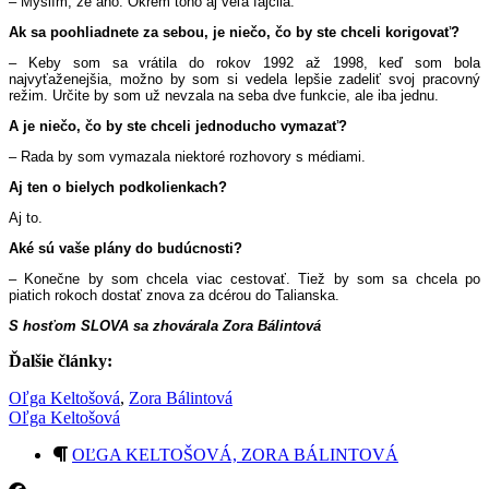
– Myslím, že áno. Okrem toho aj veľa fajčila.
Ak sa poohliadnete za sebou, je niečo, čo by ste chceli korigovať?
– Keby som sa vrátila do rokov 1992 až 1998, keď som bola
najvyťaženejšia, možno by som si vedela lepšie zadeliť svoj pracovný
režim. Určite by som už nevzala na seba dve funkcie, ale iba jednu.
A je niečo, čo by ste chceli jednoducho vymazať?
– Rada by som vymazala niektoré rozhovory s médiami.
Aj ten o bielych podkolienkach?
Aj to.
Aké sú vaše plány do budúcnosti?
– Konečne by som chcela viac cestovať. Tiež by som sa chcela po
piatich rokoch dostať znova za dcérou do Talianska.
S hosťom SLOVA sa zhovárala Zora Bálintová
Ďalšie články:
Oľga Keltošová
,
Zora Bálintová
Oľga Keltošová
OĽGA KELTOŠOVÁ, ZORA BÁLINTOVÁ