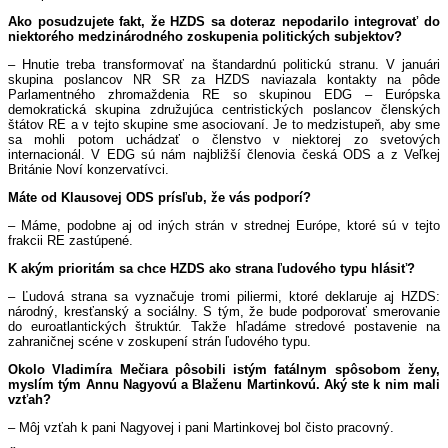
Ako posudzujete fakt, že HZDS sa doteraz nepodarilo integrovať do
niektorého medzinárodného zoskupenia politických subjektov?
– Hnutie treba transformovať na štandardnú politickú stranu. V januári
skupina poslancov NR SR za HZDS naviazala kontakty na pôde
Parlamentného zhromaždenia RE so skupinou EDG – Európska
demokratická skupina združujúca centristických poslancov členských
štátov RE a v tejto skupine sme asociovaní. Je to medzistupeň, aby sme
sa mohli potom uchádzať o členstvo v niektorej zo svetových
internacionál. V EDG sú nám najbližší členovia česká ODS a z Veľkej
Británie Noví konzervatívci.
Máte od Klausovej ODS prísľub, že vás podporí?
– Máme, podobne aj od iných strán v strednej Európe, ktoré sú v tejto
frakcii RE zastúpené.
K akým prioritám sa chce HZDS ako strana ľudového typu hlásiť?
– Ľudová strana sa vyznačuje tromi piliermi, ktoré deklaruje aj HZDS:
národný, kresťanský a sociálny. S tým, že bude podporovať smerovanie
do euroatlantických štruktúr. Takže hľadáme stredové postavenie na
zahraničnej scéne v zoskupení strán ľudového typu.
Okolo Vladimíra Mečiara pôsobili istým fatálnym spôsobom ženy,
myslím tým Annu Nagyovú a Blaženu Martinkovú. Aký ste k nim mali
vzťah?
– Môj vzťah k pani Nagyovej i pani Martinkovej bol čisto pracovný.