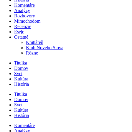
Komentáre
Analýzy
Rozhovory
Mimochodom
Recenzie
Eseje
Ostatné
Kniháreň
Klub Nového Slova
Rôzne
Titulka
Domov
Svet
Kultúra
História
Titulka
Domov
Svet
Kultúra
História
Komentáre
Analýzy