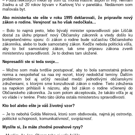
– Podľa niektorých médií by som už mohla vlastniť aspoň tri vily. Nemám
žiadnu a už 20 rokov bývam v Karlovej Vsi v paneláku. Nedávnom som
maľovala byt.
Ako ministerka ste ešte v roku 1995 deklarovali, že pripravíte nový
zákon o rodine. Verejnosť sa ho však nedočkala…
– Bolo to najmä preto, lebo bývalý minister spravodlivosti pán Liščák
dostal za úlohu pripraviť nový Občiansky zákonník a vtedy došlo ku
kompetenčnému sporu: či zákon o rodine bude súčasťou Občianskeho
zákonníka, alebo to bude samostatný zákon. Keďže nebola politická vôľa,
aby to bol samostatný zákon, tak sme prípravu zákona zverili
ministerstvu spravodlivosti. Je to dodnes tam uložené.
Nepresadili ste si teda svoje…
– Možno som mala tvrdšie postupovať, aby to bola samostatná právna
norma a nespoliehať sa naa iný rezort, ktorý nedodržal temíny. Ďalším
problémom bol aj určitý nesúlad medzi jednotlivými občianskymi
združeniami, s ktorými sme konzultovali zákon o rodine. Tieto združenia
sa napokon prihlásili k názoru, aby bol zákon o rodine včlenený do
Občianskeho zákonníka. Ja som potom akceptovala, že takáto vôľa je aj
vo vláde i v teréne. Preto táto úloha ostala ministerstvu spravodlivosti.
Kto bol alebo ešte je váš životný vzor?
– Je to nebohá Golda Meirová, ktorú som obdivovala, najmä jej ostrovtip,
politické schopnosti, komunikatívnosť, svojráznosť.
Myslíte si, že máte zhodné povahové rysy?