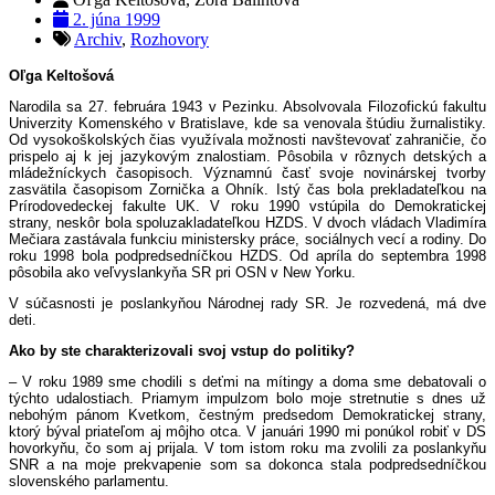
2. júna 1999
Archiv
,
Rozhovory
Oľga Keltošová
Narodila sa 27. februára 1943 v Pezinku. Absolvovala Filozofickú fakultu
Univerzity Komenského v Bratislave, kde sa venovala štúdiu žurnalistiky.
Od vysokoškolských čias využívala možnosti navštevovať zahraničie, čo
prispelo aj k jej jazykovým znalostiam. Pôsobila v rôznych detských a
mládežníckych časopisoch. Významnú časť svoje novinárskej tvorby
zasvätila časopisom Zornička a Ohník. Istý čas bola prekladateľkou na
Prírodovedeckej fakulte UK. V roku 1990 vstúpila do Demokratickej
strany, neskôr bola spoluzakladateľkou HZDS. V dvoch vládach Vladimíra
Mečiara zastávala funkciu ministersky práce, sociálnych vecí a rodiny. Do
roku 1998 bola podpredsedníčkou HZDS. Od apríla do septembra 1998
pôsobila ako veľvyslankyňa SR pri OSN v New Yorku.
V súčasnosti je poslankyňou Národnej rady SR. Je rozvedená, má dve
deti.
Ako by ste charakterizovali svoj vstup do politiky?
– V roku 1989 sme chodili s deťmi na mítingy a doma sme debatovali o
týchto udalostiach. Priamym impulzom bolo moje stretnutie s dnes už
nebohým pánom Kvetkom, čestným predsedom Demokratickej strany,
ktorý býval priateľom aj môjho otca. V januári 1990 mi ponúkol robiť v DS
hovorkyňu, čo som aj prijala. V tom istom roku ma zvolili za poslankyňu
SNR a na moje prekvapenie som sa dokonca stala podpredsedníčkou
slovenského parlamentu.