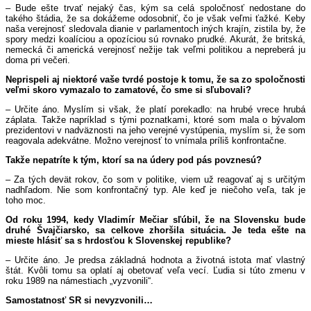
– Bude ešte trvať nejaký čas, kým sa celá spoločnosť nedostane do
takého štádia, že sa dokážeme odosobniť, čo je však veľmi ťažké. Keby
naša verejnosť sledovala dianie v parlamentoch iných krajín, zistila by, že
spory medzi koalíciou a opozíciou sú rovnako prudké. Akurát, že britská,
nemecká či americká verejnosť nežije tak veľmi politikou a nepreberá ju
doma pri večeri.
Neprispeli aj niektoré vaše tvrdé postoje k tomu, že sa zo spoločnosti
veľmi skoro vymazalo to zamatové, čo sme si sľubovali?
– Určite áno. Myslím si však, že platí porekadlo: na hrubé vrece hrubá
záplata. Takže napríklad s tými poznatkami, ktoré som mala o bývalom
prezidentovi v nadväznosti na jeho verejné vystúpenia, myslím si, že som
reagovala adekvátne. Možno verejnosť to vnímala príliš konfrontačne.
Takže nepatríte k tým, ktorí sa na údery pod pás povznesú?
– Za tých devät rokov, čo som v politike, viem už reagovať aj s určitým
nadhľadom. Nie som konfrontačný typ. Ale keď je niečoho veľa, tak je
toho moc.
Od roku 1994, kedy Vladimír Mečiar sľúbil, že na Slovensku bude
druhé Švajčiarsko, sa celkove zhoršila situácia. Je teda ešte na
mieste hlásiť sa s hrdosťou k Slovenskej republike?
– Určite áno. Je predsa základná hodnota a životná istota mať vlastný
štát. Kvôli tomu sa oplatí aj obetovať veľa vecí. Ľudia si túto zmenu v
roku 1989 na námestiach „vyzvonili“.
Samostatnosť SR si nevyzvonili…