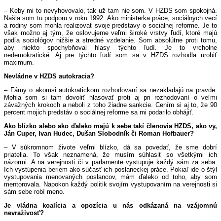
– Keby mi to nevyhovovalo, tak už tam nie som. V HZDS som spokojná.
Našla som tu podporu v roku 1992. Ako ministerka práce, sociálnych vecí
a rodiny som mohla realizovať svoje predstavy o sociálnej reforme. Je to
však možno aj tým, že oslovujeme veľmi široké vrstvy ľudí, ktoré majú
podľa sociológov nižšie a stredné vzdelanie. Som absolútne proti tomu,
aby niekto spochybňoval hlasy týchto ľudí. Je to vrcholne
nedemokratické. Aj pre týchto ľudí som sa v HZDS rozhodla urobiť
maximum.
Nevládne v HZDS autokracia?
– Fámy o akomsi autokratickom rozhodovaní sa nezakladajú na pravde.
Mohla som si tam dovoliť hlasovať proti aj pri rozhodovaní o veľmi
závažných krokoch a neboli z toho žiadne sankcie. Cením si aj to, že 90
percent mojich predstáv o sociálnej reforme sa mi podarilo obhájiť.
Ako blízko alebo ako ďaleko majú k sebe takí členovia HZDS, ako vy,
Ján Cuper, Ivan Hudec, Dušan Slobodník či Roman Hofbauer?
– V súkromnom živote veľmi blízko, dá sa povedať, že sme dobrí
priatelia. To však neznamená, že musím súhlasiť so všetkými ich
názormi. A na verejnosti či v parlamente vystupuje každý sám za seba.
Ich vystúpenia beriem ako súčasť ich poslaneckej práce. Pokiaľ ide o štýl
vystupovania menovaných poslancov, mám ďaleko od toho, aby som
mentorovala. Napokon každý politik svojím vystupovaním na verejnosti si
sám sebe robí meno.
Je vládna koalícia a opozícia u nás odkázaná na vzájomnú
nevraživosť?