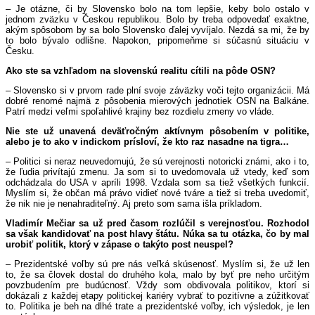
– Je otázne, či by Slovensko bolo na tom lepšie, keby bolo ostalo v
jednom zväzku v Českou republikou. Bolo by treba odpovedať exaktne,
akým spôsobom by sa bolo Slovensko ďalej vyvíjalo. Nezdá sa mi, že by
to bolo bývalo odlišne. Napokon, pripomeňme si súčasnú situáciu v
Česku.
Ako ste sa vzhľadom na slovenskú realitu cítili na pôde OSN?
– Slovensko si v prvom rade plní svoje záväzky voči tejto organizácii. Má
dobré renomé najmä z pôsobenia mierových jednotiek OSN na Balkáne.
Patrí medzi veľmi spoľahlivé krajiny bez rozdielu zmeny vo vláde.
Nie ste už unavená deväťročným aktívnym pôsobením v politike,
alebo je to ako v indickom prísloví, že kto raz nasadne na tigra…
– Politici si neraz neuvedomujú, že sú verejnosti notoricki známi, ako i to,
že ľudia privítajú zmenu. Ja som si to uvedomovala už vtedy, keď som
odchádzala do USA v apríli 1998. Vzdala som sa tiež všetkých funkcií.
Myslím si, že občan má právo vidieť nové tváre a tiež si treba uvedomiť,
že nik nie je nenahraditeľný. Aj preto som sama išla príkladom.
Vladimír Mečiar sa už pred časom rozlúčil s verejnosťou. Rozhodol
sa však kandidovať na post hlavy štátu. Núka sa tu otázka, čo by mal
urobiť politik, ktorý v zápase o takýto post neuspel?
– Prezidentské voľby sú pre nás veľká skúsenosť. Myslím si, že už len
to, že sa človek dostal do druhého kola, malo by byť pre neho určitým
povzbudením pre budúcnosť. Vždy som obdivovala politikov, ktorí si
dokázali z každej etapy politickej kariéry vybrať to pozitívne a zúžitkovať
to. Politika je beh na dlhé trate a prezidentské voľby, ich výsledok, je len