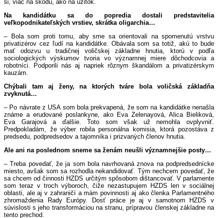
si, viac na škodu, ako na úžitok.
Na kandidátku sa do popredia dostali predstavitelia
veľkopodnikateľských vrstiev, skrátka oligarchia…
– Bola som proti tomu, aby sme sa orientovali na spomenutú vrstvu
privatizérov cez ľudí na kandidátke. Obávala som sa totiž, akú to bude
mať odozvu u tradičnej voličskej základne hnutia, ktorú v podľa
sociologických výskumov tvoria vo významnej miere dôchodcovia a
robotníci. Podporili nás aj napriek rôznym škandálom a privatizérskym
kauzám.
Chýbali tam aj ženy, na ktorých tváre bola voličská základňa
zvyknutá…
– Po návrate z USA som bola prekvapená, že som na kandidátke nenašla
známe a erudované poslankyne, ako Eva Zelenayová, Alica Bieliková,
Eva Garajová a ďalšie. Toto som však už nemohla ovplyvniť.
Predpokladám, že výber robila personálna komisia, ktorá pozostáva z
predsedu, podpredsedov a tajomníka i prizvaných členov hnutia.
Ale ani na poslednom sneme sa ženám neušli významnejšie posty…
– Treba povedať, že ja som bola navrhovaná znova na podpredsednícke
miesto, avšak som sa rozhodla nekandidovať. Tým nechcem povedať, že
sa chcem od činnosti HZDS určitým spôsobom dištancovať. V parlamente
som teraz v troch výboroch, čiže nezastupujem HZDS len v sociálnej
oblasti, ale aj v zahraničí a mám povinnosti aj ako členka Parlamentného
zhromaždenia Rady Európy. Dosť práce je aj v samotnom HZDS v
súvislosti s jeho transformáciou na stranu, prípravou členskej základne na
tento prechod.