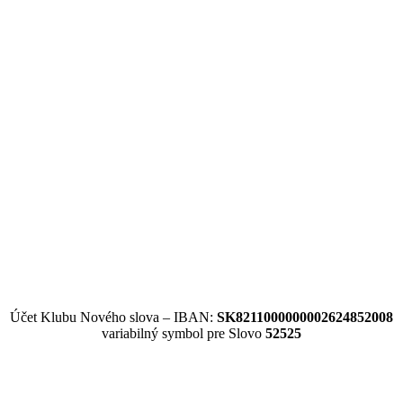
Účet Klubu Nového slova – IBAN:
SK8211000000002624852008
variabilný symbol pre Slovo
52525