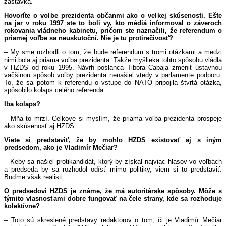
zastávka.
Hovoríte o voľbe prezidenta občanmi ako o veľkej skúsenosti. Ešte
na jar v roku 1997 ste to boli vy, kto médiá informoval o záveroch
rokovania vládneho kabinetu, pričom ste naznačili, že referendum o
priamej voľbe sa neuskutoční. Nie je tu protirečivosť?
– My sme rozhodli o tom, že bude referendum s tromi otázkami a medzi
nimi bola aj priama voľba prezidenta. Takže myšlieka tohto spôsobu vládla
v HZDS od roku 1995. Návrh poslanca Tibora Cabaja zmeniť ústavnou
väčšinou spôsob voľby prezidenta nenašiel vtedy v parlamente podporu.
To, že sa potom k referendu o vstupe do NATO pripojila štvrtá otázka,
spôsobilo kolaps celého referenda.
Iba kolaps?
– Mňa to mrzí. Celkove si myslím, že priama voľba prezidenta prospeje
ako skúsenosť aj HZDS.
Viete si predstaviť, že by mohlo HZDS existovať aj s iným
predsedom, ako je Vladimír Mečiar?
– Keby sa našiel protikandidát, ktorý by získal najviac hlasov vo voľbách
a predseda by sa rozhodol odísť mimo politiky, viem si to predstaviť.
Buďme však realisti.
O predsedovi HZDS je známe, že má autoritárske spôsoby. Môže s
týmito vlasnosťami dobre fungovať na čele strany, kde sa rozhoduje
kolektívne?
– Toto sú skreslené predstavy redaktorov o tom, či je Vladimír Mečiar