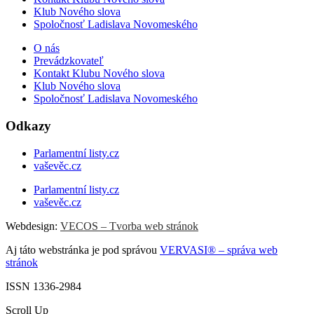
Klub Nového slova
Spoločnosť Ladislava Novomeského
O nás
Prevádzkovateľ
Kontakt Klubu Nového slova
Klub Nového slova
Spoločnosť Ladislava Novomeského
Odkazy
Parlamentní listy.cz
vaševěc.cz
Parlamentní listy.cz
vaševěc.cz
Webdesign:
VECOS – Tvorba web stránok
Aj táto webstránka je pod správou
VERVASI® – správa web
stránok
ISSN 1336-2984
Scroll Up