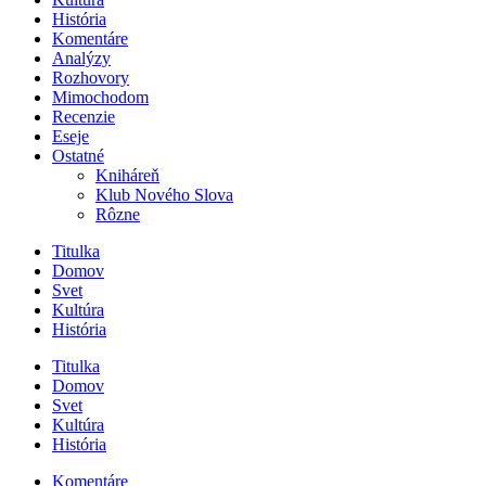
História
Komentáre
Analýzy
Rozhovory
Mimochodom
Recenzie
Eseje
Ostatné
Kniháreň
Klub Nového Slova
Rôzne
Titulka
Domov
Svet
Kultúra
História
Titulka
Domov
Svet
Kultúra
História
Komentáre