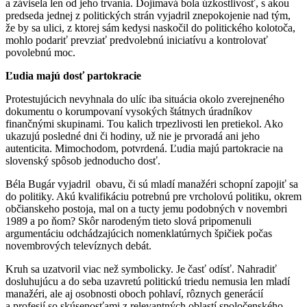
a závisela len od jeho trvania. Dojímavá bola úzkostlivosť, s akou
predseda jednej z politických strán vyjadril znepokojenie nad tým,
že by sa ulici, z ktorej sám kedysi naskočil do politického kolotoča,
mohlo podariť prevziať predvolebnú iniciatívu a kontrolovať
povolebnú moc.
Ľudia majú dosť partokracie
Protestujúcich nevyhnala do ulíc iba situácia okolo zverejneného
dokumentu o korumpovaní vysokých štátnych úradníkov
finančnými skupinami. Tou kalich trpezlivosti len pretiekol. Ako
ukazujú posledné dni či hodiny, už nie je prvoradá ani jeho
autenticita. Mimochodom, potvrdená. Ľudia majú partokracie na
slovenský spôsob jednoducho dosť.
Béla Bugár vyjadril obavu, či sú mladí manažéri schopní zapojiť sa
do politiky. Akú kvalifikáciu potrebnú pre vrcholovú politiku, okrem
občianskeho postoja, mal on a tucty jemu podobných v novembri
1989 a po ňom? Skôr narodeným tieto slová pripomenuli
argumentáciu odchádzajúcich nomenklatúrnych špičiek počas
novembrových televíznych debát.
Kruh sa uzatvoril viac než symbolicky. Je časť odísť. Nahradiť
dosluhujúcu a do seba uzavretú politickú triedu nemusia len mladí
manažéri, ale aj osobnosti oboch pohlaví, rôznych generácií
a profesií so skúsenosťami z relevantných oblastí spoločenského