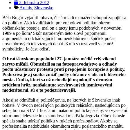
2. februára 2012
Archiv
,
Slovensko
Béla Bugár vyjadril obavu, či sú mladí manažéri schopní zapojiť sa
do politiky. Akú kvalifikáciu pre vrcholovú politiku, okrem
občianskeho postoja, mal on a tucty jemu podobných v novembri
1989 a po ňom? Skôr narodeným tieto slová pripomenuli
argumentáciu odchádzajúcich nomenklatúrnych špičiek počas
novembrových televíznych debát. Kruh sa uzatvoril viac než
symbolicky. Je časť odísť.
O bratislavskom popoludní 27. januára médiá celý víkend
zaryto mlčali. Obmedzili sa na fotospravodajstvo a odhady
počtu účastníkov protestu proti prepojeniu korupcie a politiky.
Podozrivá je aj snaha znížiť počty občanov v uliciach hlavného
mesta. Ľudia, ktorí sa už nehodlajú uspokojiť s denným
prídelom hrôz, nonšalantne servírovaných usmievavými
moderátormi, sú o to podozrievavejší.
Akosi sa odmlčali aj politológovia, na ktorých je Slovensko inak
bohaté. V dvoch nedeľných politických reláciách, nasledujúcich po
sebe, boli na STV 1 hosťami matadori politickej scény, vo vysielaní
súkromnej televízie im sekundovali mladší kolegovia. Obe diskusie
spájala snaha udržať politiku v rukách profesionálov. Akoby sa
profesionalita nadobúdala okamihom zisku poslaneckého mandátu