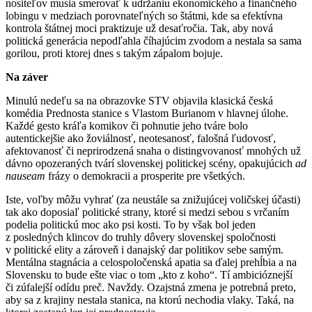
nositeľov musia smerovať k udržaniu ekonomického a finančného
lobingu v medziach porovnateľných so štátmi, kde sa efektívna
kontrola štátnej moci praktizuje už desaťročia. Tak, aby nová
politická generácia nepodľahla číhajúcim zvodom a nestala sa sama
gorilou, proti ktorej dnes s takým zápalom bojuje.
Na záver
Minulú nedeľu sa na obrazovke STV objavila klasická česká
komédia Prednosta stanice s Vlastom Burianom v hlavnej úlohe.
Každé gesto kráľa komikov či pohnutie jeho tváre bolo
autentickejšie ako žoviálnosť, neotesanosť, falošná ľudovosť,
afektovanosť či neprirodzená snaha o distingvovanosť mnohých už
dávno opozeraných tvárí slovenskej politickej scény, opakujúcich
ad
nauseam
frázy o demokracii a prosperite pre všetkých.
Iste, voľby môžu vyhrať (za neustále sa znižujúcej voličskej účasti)
tak ako doposiaľ politické strany, ktoré si medzi sebou s vrčaním
podelia politickú moc ako psi kosti. To by však bol jeden
z posledných klincov do truhly dôvery slovenskej spoločnosti
v politické elity a zároveň i danajský dar politikov sebe samým.
Mentálna stagnácia a celospoločenská apatia sa ďalej prehĺbia a na
Slovensku to bude ešte viac o tom „kto z koho“. Tí ambicióznejší
či zúfalejší odídu preč. Navždy. Ozajstná zmena je potrebná preto,
aby sa z krajiny nestala stanica, na ktorú nechodia vlaky. Taká, na