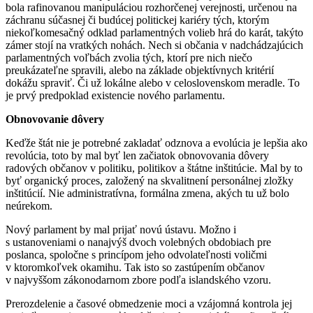
bola rafinovanou manipuláciou rozhorčenej verejnosti, určenou na
záchranu súčasnej či budúcej politickej kariéry tých, ktorým
niekoľkomesačný odklad parlamentných volieb hrá do karát, takýto
zámer stojí na vratkých nohách. Nech si občania v nadchádzajúcich
parlamentných voľbách zvolia tých, ktorí pre nich niečo
preukázateľne spravili, alebo na základe objektívnych kritérií
dokážu spraviť. Či už lokálne alebo v celoslovenskom meradle. To
je prvý predpoklad existencie nového parlamentu.
Obnovovanie dôvery
Keďže štát nie je potrebné zakladať odznova a evolúcia je lepšia ako
revolúcia, toto by mal byť len začiatok obnovovania dôvery
radových občanov v politiku, politikov a štátne inštitúcie. Mal by to
byť organický proces, založený na skvalitnení personálnej zložky
inštitúcií. Nie administratívna, formálna zmena, akých tu už bolo
neúrekom.
Nový parlament by mal prijať novú ústavu. Možno i
s ustanoveniami o nanajvýš dvoch volebných obdobiach pre
poslanca, spoločne s princípom jeho odvolateľnosti voličmi
v ktoromkoľvek okamihu. Tak isto so zastúpením občanov
v najvyššom zákonodarnom zbore podľa islandského vzoru.
Prerozdelenie a časové obmedzenie moci a vzájomná kontrola jej