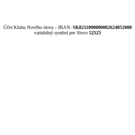
Účet Klubu Nového slova – IBAN:
SK8211000000002624852008
variabilný symbol pre Slovo
52525