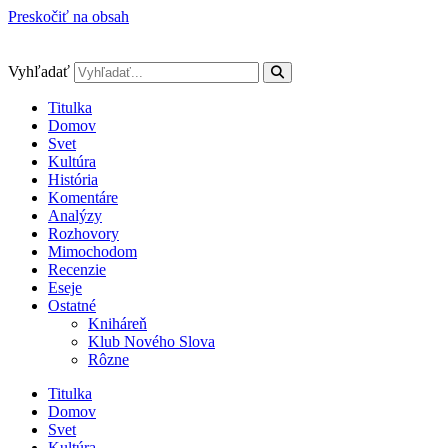
Preskočiť na obsah
Vyhľadať
Titulka
Domov
Svet
Kultúra
História
Komentáre
Analýzy
Rozhovory
Mimochodom
Recenzie
Eseje
Ostatné
Kniháreň
Klub Nového Slova
Rôzne
Titulka
Domov
Svet
Kultúra