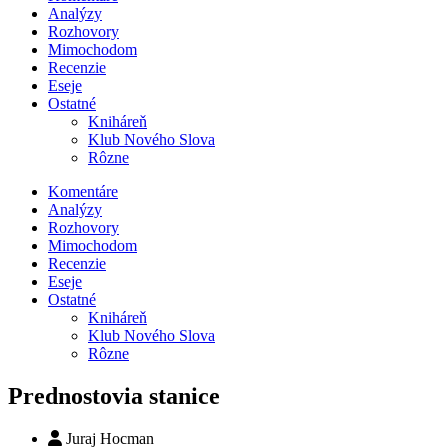
Analýzy
Rozhovory
Mimochodom
Recenzie
Eseje
Ostatné
Kniháreň
Klub Nového Slova
Rôzne
Komentáre
Analýzy
Rozhovory
Mimochodom
Recenzie
Eseje
Ostatné
Kniháreň
Klub Nového Slova
Rôzne
Prednostovia stanice
Juraj Hocman