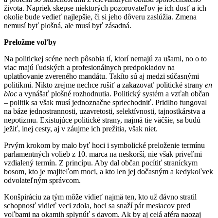
života. Napriek skepse niektorých pozorovateľov je ich dosť a ich
okolie bude vedieť najlepšie, či si jeho dôveru zaslúžia. Zmena
nemusí byť plošná, ale musí byť zásadná.
Preložme voľby
Na politickej scéne nech pôsobia tí, ktorí nemajú za ušami, no o to
viac majú ľudských a profesionálnych predpokladov na
uplatňovanie zvereného mandátu. Takíto sú aj medzi súčasnými
politikmi. Nikto zrejme nechce rušiť a zakazovať politické strany
en
bloc
a vynášať plošné rozhodnutia. Politický systém a vzťah občan
– politik sa však musí jednoznačne spriechodniť. Pridlho fungoval
na báze jednostrannosti, uzavretosti, selektívnosti, tajnostkárstva a
nepotizmu. Existujúce politické strany, najmä tie väčšie, sa budú
ježiť, inej cesty, aj v záujme ich prežitia, však niet.
Prvým krokom by malo byť hoci i symbolické preloženie termínu
parlamentných volieb z 10. marca na neskorší, nie však priveľmi
vzdialený termín. Z princípu. Aby dal občan pocítiť straníckym
bosom, kto je majiteľom moci, a kto len jej dočasným a kedykoľvek
odvolateľným správcom.
Konšpiráciu za tým môže vidieť najmä ten, kto už dávno stratil
schopnosť vidieť veci zdola, hoci sa snaží pár mesiacov pred
voľbami na okamih splynúť s davom. Ak by aj celá aféra naozaj