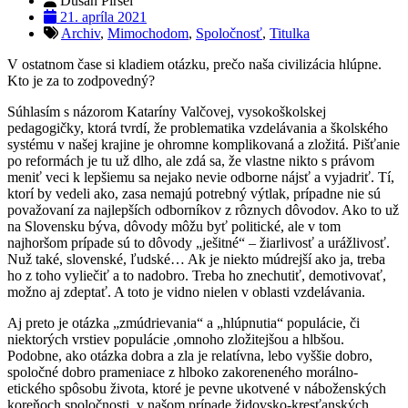
Dušan Piršel
21. apríla 2021
Archiv
,
Mimochodom
,
Spoločnosť
,
Titulka
V ostatnom čase si kladiem otázku, prečo naša civilizácia hlúpne.
Kto je za to zodpovedný?
Súhlasím s názorom Kataríny Valčovej, vysokoškolskej
pedagogičky, ktorá tvrdí, že problematika vzdelávania a školského
systému v našej krajine je ohromne komplikovaná a zložitá. Pišťanie
po reformách je tu už dlho, ale zdá sa, že vlastne nikto s právom
meniť veci k lepšiemu sa nejako nevie odborne nájsť a vyjadriť. Tí,
ktorí by vedeli ako, zasa nemajú potrebný výtlak, prípadne nie sú
považovaní za najlepších odborníkov z rôznych dôvodov. Ako to už
na Slovensku býva, dôvody môžu byť politické, ale v tom
najhoršom prípade sú to dôvody „ješitné“ – žiarlivosť a urážlivosť.
Nuž také, slovenské, ľudské… Ak je niekto múdrejší ako ja, treba
ho z toho vyliečiť a to nadobro. Treba ho znechutiť, demotivovať,
možno aj zdeptať. A toto je vidno nielen v oblasti vzdelávania.
Aj preto je otázka „zmúdrievania“ a „hlúpnutia“ populácie, či
niektorých vrstiev populácie ,omnoho zložitejšou a hlbšou.
Podobne, ako otázka dobra a zla je relatívna, lebo vyššie dobro,
spoločné dobro prameniace z hlboko zakoreneného morálno-
etického spôsobu života, ktoré je pevne ukotvené v náboženských
koreňoch spoločnosti, v našom prípade židovsko-kresťanských