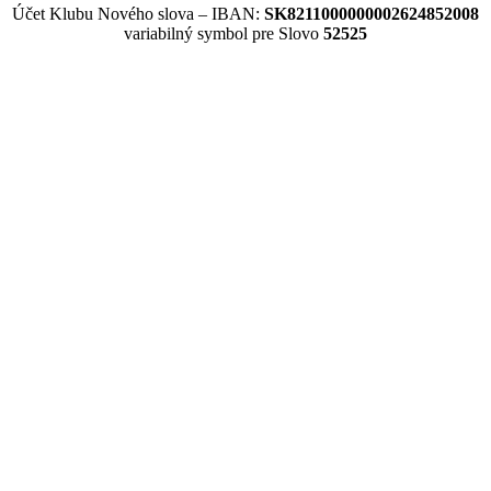
Účet Klubu Nového slova – IBAN:
SK8211000000002624852008
variabilný symbol pre Slovo
52525