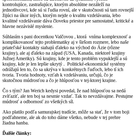
kontrolujúce, zastrašujúce, ktorým absolútne nezáleží na
jednotlivcovi, kde sú si ľudia rovní, ale v skutočnosti sú tam rovnejší
žijúci na úkor iných, ktorým nejde o kvalitu vzdelávania, lebo
kvalitné vzdelávanie dáva človeku priestor pre samostatné, kritické a
hlavne nezávislé myslenie.
Súhlasím s pani docentkou Valčovou , ktorá vníma komplexnosť a
komplikovanosť tejto problematiky aj v širšom rozmere, lebo naše
priateľské kontakty siahajú ďaleko na východ do Ázie (rôzne
krajiny), ale aj ďaleko na západ (USA, Kanada, niektoré krajiny
Južnej Ameriky). Sú krajiny, kde je tento problém vypuklejší a sú
krajiny, kde je len lepšie ukrytý . Politické-ekonomické systémy
odrážajú len to, čo sa ukrýva v konkrétnych ľuďoch, lebo tí ich
tvoria. Tvoria hodnoty, vzťah k vzdelávaniu, určujú, čo je
skutočnou múdrosťou a čo je hlúposťou v tej-ktorej krajine.
Čo s tým? Jan Werich kedysi povedal, že nad hlúposťou sa nedá
zvíťaziť, ale ten boj sa nesmie vzdať. Tak to nevzdávajme. Pestujme
múdrosť a odbornosť zo všetkých síl.
Ako platilo podľa samurajskej tradície, môže sa stať, že v tom boji
podľahneme, ale ak do toho dáme všetko, nebude v tej prehre
žiadna hanba.
Ďalšie články: