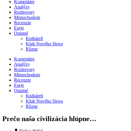
Komentáre
Analýzy
Rozhovory
Mimochodom
Recenzie
Eseje
Ostatné
Kniháreň
Klub Nového Slova
Rôzne
Komentáre
Analýzy
Rozhovory
Mimochodom
Recenzie
Eseje
Ostatné
Kniháreň
Klub Nového Slova
Rôzne
Prečo naša civilizácia hlúpne…