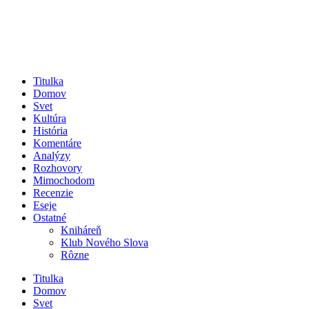
Titulka
Domov
Svet
Kultúra
História
Komentáre
Analýzy
Rozhovory
Mimochodom
Recenzie
Eseje
Ostatné
Kniháreň
Klub Nového Slova
Rôzne
Titulka
Domov
Svet