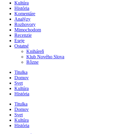
Kultúra
História
Komentáre
Analýzy
Rozhovory
Mimochodom
Recenzie
Eseje
Ostatné
Kniháreň
Klub Nového Slova
Rôzne
Titulka
Domov
Svet
Kultúra
História
Titulka
Domov
Svet
Kultúra
História