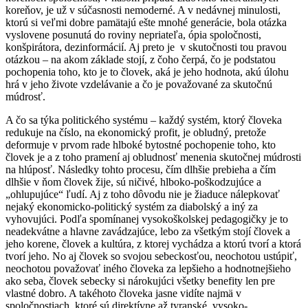
koreňov, je už v súčasnosti nemoderné. A v nedávnej minulosti,
ktorú si veľmi dobre pamätajú ešte mnohé generácie, bola otázka
vyslovene posunutá do roviny nepriateľa, ópia spoločnosti,
konšpirátora, dezinformácií. Aj preto je v skutočnosti tou pravou
otázkou – na akom základe stojí, z čoho čerpá, čo je podstatou
pochopenia toho, kto je to človek, aká je jeho hodnota, akú úlohu
hrá v jeho živote vzdelávanie a čo je považované za skutočnú
múdrosť.
A čo sa týka politického systému – každý systém, ktorý človeka
redukuje na číslo, na ekonomický profit, je obludný, pretože
deformuje v prvom rade hlboké bytostné pochopenie toho, kto
človek je a z toho pramení aj obludnosť menenia skutočnej múdrosti
na hlúposť. Následky tohto procesu, čím dlhšie prebieha a čím
dlhšie v ňom človek žije, sú ničivé, hlboko-poškodzujúce a
„ohlupujúce“ ľudí. Aj z toho dôvodu nie je žiaduce nálepkovať
nejaký ekonomicko-politický systém za diabolský a iný za
vyhovujúci. Podľa spomínanej vysokoškolskej pedagogičky je to
neadekvátne a hlavne zavádzajúce, lebo za všetkým stojí človek a
jeho korene, človek a kultúra, z ktorej vychádza a ktorú tvorí a ktorá
tvorí jeho. No aj človek so svojou sebeckosťou, neochotou ustúpiť,
neochotou považovať iného človeka za lepšieho a hodnotnejšieho
ako seba, človek sebecky si nárokujúci všetky benefity len pre
vlastné dobro. A takéhoto človeka jasne vidíte najmä v
spoločnostiach, ktoré sú direktívne až tyranské, vysoko-