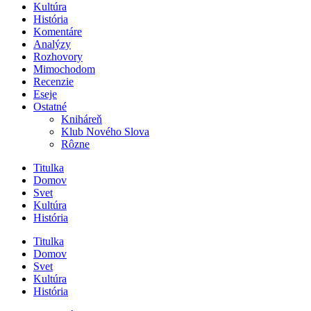
Kultúra
História
Komentáre
Analýzy
Rozhovory
Mimochodom
Recenzie
Eseje
Ostatné
Kniháreň
Klub Nového Slova
Rôzne
Titulka
Domov
Svet
Kultúra
História
Titulka
Domov
Svet
Kultúra
História