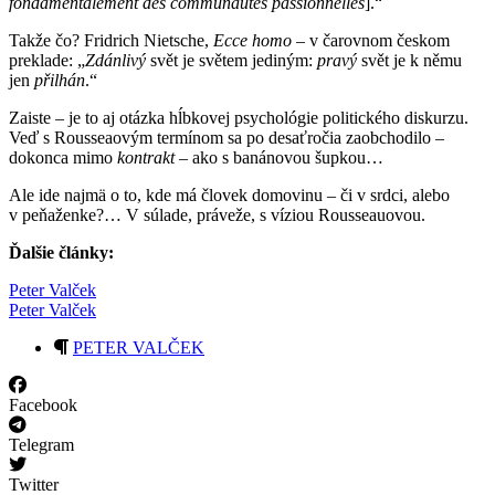
fondamentalement des communautés passionnelles
].“
Takže čo? Fridrich Nietsche,
Ecce homo
– v čarovnom českom
preklade: „
Zdánlivý
svět je světem jediným:
pravý
svět je k němu
jen
přilhán
.“
Zaiste – je to aj otázka hĺbkovej psychológie politického diskurzu.
Veď s Rousseaovým termínom sa po desaťročia zaobchodilo –
dokonca mimo
kontrakt
– ako s banánovou šupkou…
Ale ide najmä o to, kde má človek domovinu – či v srdci, alebo
v peňaženke?… V súlade, práveže, s víziou Rousseauovou.
Ďalšie články:
Peter Valček
Peter Valček
PETER VALČEK
Facebook
Telegram
Twitter