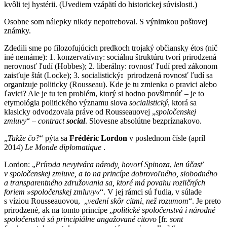
kvôli tej hystérii. (Uvediem vzápätí do historickej súvislosti.)
Osobne som nálepky nikdy nepotreboval. S výnimkou poštovej
známky.
Zdedili sme po filozofujúcich predkoch trojaký občiansky étos (nič
iné nemáme): 1. konzervatívny: sociálnu štruktúru tvorí prirodzená
nerovnosť ľudí (Hobbes); 2. liberálny: rovnosť ľudí pred zákonom
zaisťuje štát (Locke); 3. socialistický
:
prirodzená rovnosť ľudí sa
organizuje politicky (Rousseau). Kde je tu zmienka o pravici alebo
ľavici? Ale je tu ten problém, ktorý si hodno povšimnúť – je to
etymológia politického významu slova
socialistický
, ktorá sa
klasicky odvodzovala práve od Rousseauovej „
spoločenskej
zmluvy
“ –
contract
social
. Slovesne absolútne bezpríznakovo.
„
Takže čo?
“ pýta sa
Frédéric Lordon
v poslednom čísle (apríl
2014)
Le Monde diplomatique
.
Lordon: „
Príroda nevytvára národy, hovorí Spinoza
,
len účasť
v spoločenskej zmluve, a to na princípe dobrovoľného, slobodného
a transparentného združovania sa, ktoré má povahu rozličných
foriem »spoločenskej zmluvy«
“. V jej rámci sú ľudia, v súlade
s víziou Rousseauovou, „
vedení skôr citmi, než rozumom
“. Je preto
prirodzené, ak na tomto princípe „
politické spoločenstvá i národné
spoločenstvá sú principiálne angažované citovo
[fr.
sont