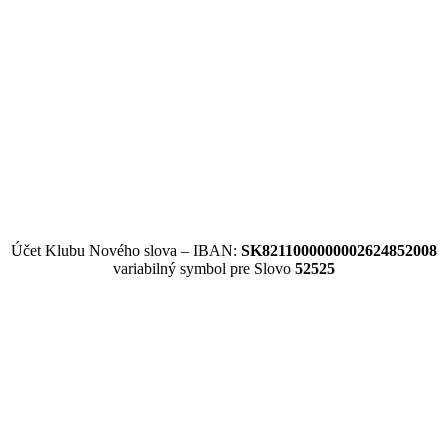
Účet Klubu Nového slova – IBAN:
SK8211000000002624852008
variabilný symbol pre Slovo
52525