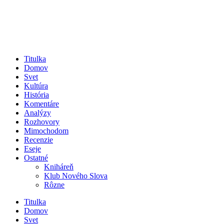
Titulka
Domov
Svet
Kultúra
História
Komentáre
Analýzy
Rozhovory
Mimochodom
Recenzie
Eseje
Ostatné
Kniháreň
Klub Nového Slova
Rôzne
Titulka
Domov
Svet