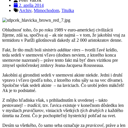
Peter Valček
2. apríla 2014
Archiv
,
Mimochodom
,
Titulka
Obludnosť toho, čo po roku 1989 v euro-americkej civilizácii
žijeme, zdá sa, spočíva aj – ak nie najmä – v tom, že jakobíni vraj za
termidoru v Paríži gilotínovali dakedy až 2 000 aristokratov denne.
Fakt, že títo muži boli
sinistris additae vires
– tvorili ľavé krídlo,
teda sedeli v snemovni vľavo (dodnes neviem, z ktorého konca
snemovne nazerané) – práve tento fakt má byť dnes vizitkou pre
zmysel spoločenskej zmluvy Jeana-Jacquesa Rousseaua.
Jakobíni aj girondisti sedeli v snemovni akiste niekde. Jedni i druhí
vpravo i vľavo (podľa toho, z ktorého rohu sály sa na vec dívame).
Spoločne však sedeli akiste – na laviciach. Čo urobí jeden mäkčeň!
Ak je to podstatné.
Z môjho hľadiska však, s prihliadnutím k uvedenej – takto
pestovanej! –
tradícii
, tzv. ľavica existuje v konečnom dôsledku len
v mysliach
pravičiarov
, viniacich všetkých
tých druhých
z každého
úmrtia na Zemi. Čo je pochopiteľný hysterický pohľad na svet.
Desím sa všetkého, čo samo seba označuje za
pravicové
, práve a len