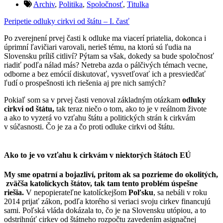
Archiv
,
Politika
,
Spoločnosť
,
Titulka
Peripetie odluky cirkvi od štátu – I. časť
Po zverejnení prvej časti k odluke ma viacerí priatelia, dokonca i
úprimní ľavičiari varovali, nerieš tému, na ktorú sú ľudia na
Slovensku príliš citliví? Pýtam sa však, dokedy sa bude spoločnosť
riadiť podľa nálad más? Netreba azda o pálčivých témach vecne,
odborne a bez emócií diskutovať, vysvetľovať ich a presviedčať
ľudí o prospešnosti ich riešenia aj pre nich samých?
Pokiaľ som sa v prvej časti venoval základným otázkam
odluky
cirkvi od štátu,
tak teraz niečo o tom, ako to je v reálnom živote
a ako to vyzerá vo vzťahu štátu a politických strán k cirkvám
v súčasnosti. Čo je za a čo proti odluke cirkvi od štátu.
Ako to je vo vzťahu k cirkvám v niektorých štátoch EÚ
My sme opatrní a bojazliví, pritom ak sa pozrieme do okolitých,
zväčša katolíckych štátov, tak tam tento problém úspešne
riešia.
V nepopierateľne katolíckejšom
Poľsku
, sa nebáli v roku
2014 prijať zákon, podľa ktorého si veriaci svoju cirkev financujú
sami. Poľská vláda dokázala to, čo je na Slovensku utópiou, a to
odstrihnúť cirkev od štátneho rozpočtu zavedením asignačnej