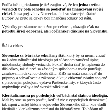
Podľa iného prieskumu je tiež zaujímavé, že
len jedna tretina
veriacich by bola ochotná sa podieľať na financovaní svojej
cirkvi
, čo sa prejavilo v Nemecku, ale i vo viacerých štátoch
Európy. Aj preto sa cirkev bojí finančnej odluky od štátu.
Výsledky prieskumov nemožno preceňovať, ukazujú však na
potrebu širšej odbornej, ale i občianskej diskusie na Slovensku.
Štát a cirkev
Slovensko sa tvári ako sekulárny štát,
ktorý by sa nemal viazať
na žiadnu náboženskú ideológiu pri súčasnom zaručení úplnej
náboženskej slobody veriacich. Pokiaľ druhá časť je naplnená do
dôsledkov, tak tá prvá sa zásadným spôsobom a trvale porušuje,
zasahovaním cirkví do chodu štátu. KBS sa snaží zasahovať do
prípravy a schvaľovania zákonov, diktuje cirkevné sviatky spojené
s pracovným pokojom, vydáva Pastierske listy, v ktorých často
ovplyvňuje voľby a iné svetské záležitosti.
Klerikalizmus sa po posledných voľbách stal štátnou ideológiu.
Mali by sme sa preto poučiť, keď už nie z vyspelejších demokracií,
tak aspoň z našej histórie vojnového Slovenského štátu, kde vládli
klerikáli a klerikalizmus prerástol do klérofašizmu. To hádam už