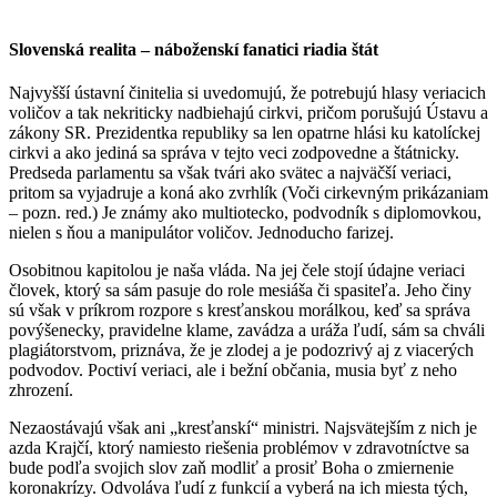
Slovenská realita – náboženskí fanatici riadia štát
Najvyšší ústavní činitelia si uvedomujú, že potrebujú hlasy veriacich
voličov a tak nekriticky nadbiehajú cirkvi, pričom porušujú Ústavu a
zákony SR. Prezidentka republiky sa len opatrne hlási ku katolíckej
cirkvi a ako jediná sa správa v tejto veci zodpovedne a štátnicky.
Predseda parlamentu sa však tvári ako svätec a najväčší veriaci,
pritom sa vyjadruje a koná ako zvrhlík (Voči cirkevným prikázaniam
– pozn. red.) Je známy ako multiotecko, podvodník s diplomovkou,
nielen s ňou a manipulátor voličov. Jednoducho farizej.
Osobitnou kapitolou je naša vláda. Na jej čele stojí údajne veriaci
človek, ktorý sa sám pasuje do role mesiáša či spasiteľa. Jeho činy
sú však v príkrom rozpore s kresťanskou morálkou, keď sa správa
povýšenecky, pravidelne klame, zavádza a uráža ľudí, sám sa chváli
plagiátorstvom, priznáva, že je zlodej a je podozrivý aj z viacerých
podvodov. Poctiví veriaci, ale i bežní občania, musia byť z neho
zhrození.
Nezaostávajú však ani „kresťanskí“ ministri. Najsvätejším z nich je
azda Krajčí, ktorý namiesto riešenia problémov v zdravotníctve sa
bude podľa svojich slov zaň modliť a prosiť Boha o zmiernenie
koronakrízy. Odvoláva ľudí z funkcií a vyberá na ich miesta tých,