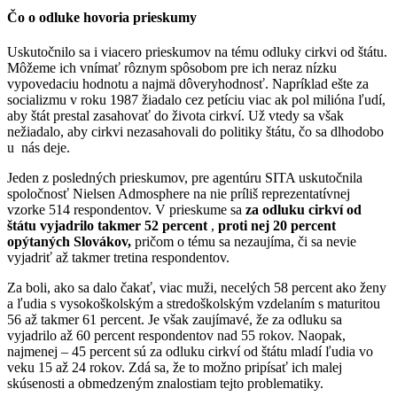
Čo o odluke hovoria prieskumy
Uskutočnilo sa i viacero prieskumov na tému odluky cirkvi od štátu.
Môžeme ich vnímať rôznym spôsobom pre ich neraz nízku
vypovedaciu hodnotu a najmä dôveryhodnosť. Napríklad ešte za
socializmu v roku 1987 žiadalo cez petíciu viac ak pol milióna ľudí,
aby štát prestal zasahovať do života cirkví. Už vtedy sa však
nežiadalo, aby cirkvi nezasahovali do politiky štátu, čo sa dlhodobo
u nás deje.
Jeden z posledných prieskumov, pre agentúru SITA uskutočnila
spoločnosť Nielsen Admosphere na nie príliš reprezentatívnej
vzorke 514 respondentov. V prieskume sa
za odluku cirkví od
štátu vyjadrilo takmer 52 percent
,
proti nej 20 percent
opýtaných Slovákov,
pričom o tému sa nezaujíma, či sa nevie
vyjadriť až takmer tretina respondentov.
Za boli, ako sa dalo čakať, viac muži, necelých 58 percent ako ženy
a ľudia s vysokoškolským a stredoškolským vzdelaním s maturitou
56 až takmer 61 percent. Je však zaujímavé, že za odluku sa
vyjadrilo až 60 percent respondentov nad 55 rokov. Naopak,
najmenej – 45 percent sú za odluku cirkví od štátu mladí ľudia vo
veku 15 až 24 rokov. Zdá sa, že to možno pripísať ich malej
skúsenosti a obmedzeným znalostiam tejto problematiky.