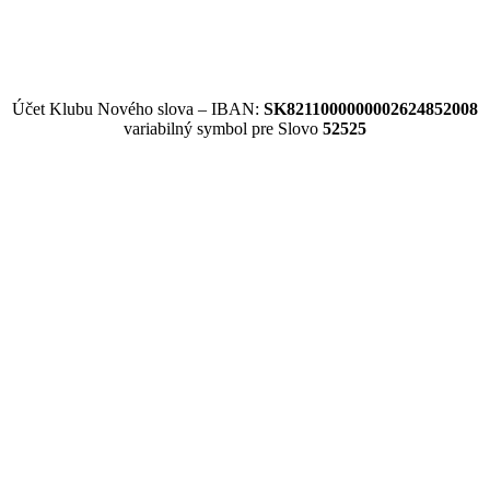
Účet Klubu Nového slova – IBAN:
SK8211000000002624852008
variabilný symbol pre Slovo
52525