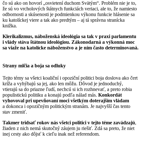
čo sú ako on hovorí „osvietení duchom Svätým“. Problém nie je to,
že sú vo vrcholových štátnych funkciách veriaci, ale to, že namiesto
odbornosti a skúsenosti je podmienkou výkonu funkcie hlásenie sa
ku katolíckej viere a tak ako predtým – aj tá správna stranícka
knižka.
Klerikalizmus, náboženská ideológia sa tak v praxi parlamentu
i vlády stáva štátnou ideológiou.
Zákonodarná a výkonná moc
sa viaže na katolícke náboženstvo a je ním často determinovaná.
Strany mlčia a boja sa odluky
Tejto témy sa všetci koaliční i opoziční politici boja doslova ako čert
kríža a vyhýbajú sa jej, ako len môžu. Dôvod je jednoduchý,
vtierajú sa do priazne ľudí, nechcú si ich rozhnevať, a preto robia
populistickú politiku a konajú podľa nálad más.
Konkordát
vyhovoval pri upevňovaní moci všetkým doterajším vládam
a dokonca i opozičným politickým stranám. Je najvyšší čas tento
stav zmeniť.
Takmer tridsať rokov nás všetci politici v tejto téme zavádzajú
,
žiaden z nich nemá skutočný záujem ju riešiť. Zdá sa preto, že niet
inej cesty ako dôjsť k cieľu inak než referendom.