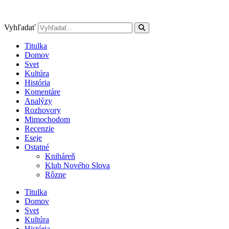
Preskočiť
na
obsah
Vyhľadať
Titulka
Domov
Svet
Kultúra
História
Komentáre
Analýzy
Rozhovory
Mimochodom
Recenzie
Eseje
Ostatné
Kniháreň
Klub Nového Slova
Rôzne
Titulka
Domov
Svet
Kultúra
História