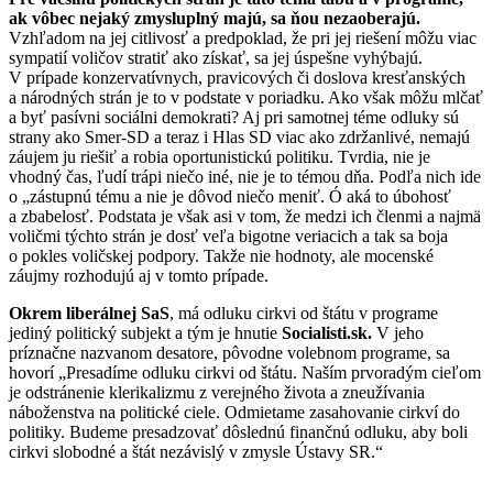
ak vôbec nejaký zmysluplný majú, sa ňou nezaoberajú.
Vzhľadom na jej citlivosť a predpoklad, že pri jej riešení môžu viac
sympatií voličov stratiť ako získať, sa jej úspešne vyhýbajú.
V prípade konzervatívnych, pravicových či doslova kresťanských
a národných strán je to v podstate v poriadku. Ako však môžu mlčať
a byť pasívni sociálni demokrati? Aj pri samotnej téme odluky sú
strany ako Smer-SD a teraz i Hlas SD viac ako zdržanlivé, nemajú
záujem ju riešiť a robia oportunistickú politiku. Tvrdia, nie je
vhodný čas, ľudí trápi niečo iné, nie je to témou dňa. Podľa nich ide
o „zástupnú tému a nie je dôvod niečo meniť. Ó aká to úbohosť
a zbabelosť. Podstata je však asi v tom, že medzi ich členmi a najmä
voličmi týchto strán je dosť veľa bigotne veriacich a tak sa boja
o pokles voličskej podpory. Takže nie hodnoty, ale mocenské
záujmy rozhodujú aj v tomto prípade.
Okrem liberálnej SaS
, má odluku cirkvi od štátu v programe
jediný politický subjekt a tým je hnutie
Socialisti.sk.
V jeho
príznačne nazvanom desatore, pôvodne volebnom programe, sa
hovorí „Presadíme odluku cirkvi od štátu. Naším prvoradým cieľom
je odstránenie klerikalizmu z verejného života a zneužívania
náboženstva na politické ciele. Odmietame zasahovanie cirkví do
politiky. Budeme presadzovať dôslednú finančnú odluku, aby boli
cirkvi slobodné a štát nezávislý v zmysle Ústavy SR.“