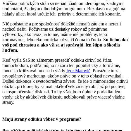
Väčšina politických strán sa neriadi žiadnou ideológiou, žiadnymi
hodnotami, žiadnym dlhodobým programom. Bezhlavo reagujú na
nálady ulice, ktorá určuje ich priority a determinuje ich konanie.
Nič podstatné a pre spoločnosť dôležité nemajú záujem a neraz i
nechcú riešiť. Počúvame už desiatky rokov až primitívne
výhovorky, ako teraz na to nie, máme iné problémy, lebo
koronavírus, lebo ekonomická kríza, či čo na to ľudia. S
ú ticho ako
voš pod chrastou a ako vši sa aj správajú, len štípu a škodia
ľuďom.
Keď vyšla SaS so zámerom presadiť odluku cirkví od štátu,
mimochodom, podľa môjho názoru len populisticky a formálne,
ihneď ju kritizoval predseda vlády
Igor Matovič
. Považuje to za
prvoplánový marketing, akoby práve on v tejto oblasti nevynikal.
Došiel dokonca k svetobornému záveru, že ide o mimoriadne citlivú
otázku, pri ktorej by sa mali akékoľvek zmeny robiť až po poctivej
celospoločenskej diskusii. To by však bolo úplne v poriadku len
vtedy, ak by akúkoľvek diskusiu neblokovali práve viaceré vládne
strany.
Majú strany odluku vôbec v programe?
Pre väčšinu politických strán je táto téma tabu
a v programe,