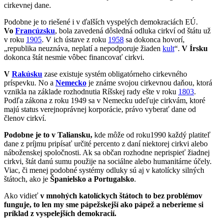
cirkevnej dane.
Podobne je to riešené i v ďalších vyspelých demokraciách EÚ.
Vo
Francúzsku
, bola zavedená dôsledná odluka cirkví od štátu už
v roku
1905
. V ich ústave z roku
1958
sa dokonca hovorí,
„republika neuznáva, neplatí a nepodporuje žiaden
kult
“.
V Írsku
dokonca štát nesmie vôbec financovať cirkvi.
V
Rakúsku
zase existuje systém obligatórneho cirkevného
príspevku. No a
Nemecko
je známe svojou cirkevnou daňou, ktorá
vznikla na základe rozhodnutia Ríšskej rady ešte v roku
1803
.
Podľa zákona z roku 1949 sa v Nemecku udeľuje cirkvám, ktoré
majú status verejnoprávnej korporácie, právo vyberať dane od
členov cirkví.
Podobne je to
v Taliansku
,
kde môže od roku1990 každý platiteľ
dane z príjmu pripísať určité percento z daní niektorej cirkvi alebo
náboženskej spoločnosti. Ak sa občan rozhodne neprispieť žiadnej
cirkvi, štát danú sumu použije na sociálne alebo humanitárne účely.
Viac, či menej podobné systémy odluky sú aj v katolícky silných
štátoch, ako je
Španielsko a Portugalsko
.
Ako vidieť
v mnohých katolíckych štátoch to bez problémov
funguje, to len my sme pápežskejší ako pápež a neberieme si
príklad z vyspelejších demokracií.