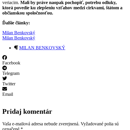
veriacim.
Mali by práve naopak pochopiť, potrebu odluky,
ktorá povedie ku zlepšeniu vzťahov medzi cirkvami, štátom a
občianskou spoločnosťou.
Ďalšie články:
Milan Benkovský
Milan Benkovský
MILAN BENKOVSKÝ
Facebook
Telegram
Twitter
Email
Pridaj komentár
Vaša e-mailová adresa nebude zverejnená.
Vyžadované polia sú
označené
*