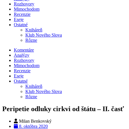
Rozhovory
Mimochodom
Recenzie
Eseje
Ostatné
Kniháreň
Klub Nového Slova
Rôzne
Komentáre
Analýzy
Rozhovory
Mimochodom
Recenzie
Eseje
Ostatné
Kniháreň
Klub Nového Slova
Rôzne
Peripetie odluky cirkvi od štátu – II. časť
Milan Benkovský
8. októbra 2020