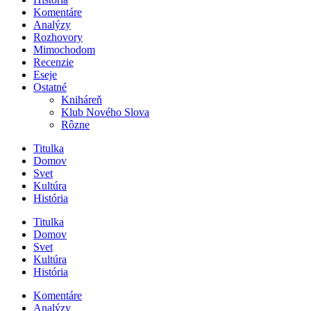
Komentáre
Analýzy
Rozhovory
Mimochodom
Recenzie
Eseje
Ostatné
Kniháreň
Klub Nového Slova
Rôzne
Titulka
Domov
Svet
Kultúra
História
Titulka
Domov
Svet
Kultúra
História
Komentáre
Analýzy