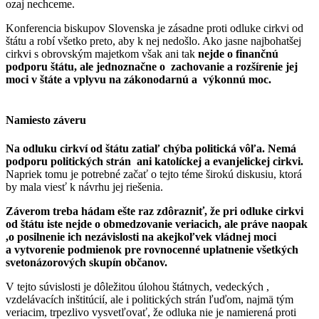
ozaj nechceme.
Konferencia biskupov Slovenska je zásadne proti odluke cirkvi od
štátu a robí všetko preto, aby k nej nedošlo. Ako jasne najbohatšej
cirkvi s obrovským majetkom však ani tak
nejde o finančnú
podporu štátu, ale jednoznačne o zachovanie a rozšírenie jej
moci v štáte a vplyvu na zákonodarnú a výkonnú moc.
Namiesto záveru
Na odluku cirkví od štátu
zatiaľ chýba politická vôľa.
N
emá
podporu politických strán ani katolíckej a evanjelickej cirkvi.
Napriek tomu je potrebné začať o tejto téme širokú diskusiu, ktorá
by mala viesť k návrhu jej riešenia.
Záverom treba hádam ešte raz zdôrazniť, že pri odluke cirkvi
od štátu iste nejde o obmedzovanie veriacich, ale práve naopak
,o posilnenie ich nezávislosti na akejkoľvek vládnej moci
a vytvorenie podmienok pre rovnocenné uplatnenie všetkých
svetonázorových skupín občanov.
V tejto súvislosti je dôležitou úlohou štátnych, vedeckých ,
vzdelávacích inštitúcií, ale i politických strán ľuďom, najmä tým
veriacim, trpezlivo vysvetľovať, že odluka nie je namierená proti