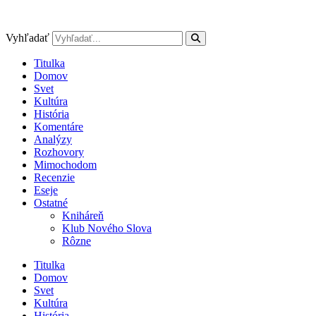
Preskočiť
na
obsah
Vyhľadať
Titulka
Domov
Svet
Kultúra
História
Komentáre
Analýzy
Rozhovory
Mimochodom
Recenzie
Eseje
Ostatné
Kniháreň
Klub Nového Slova
Rôzne
Titulka
Domov
Svet
Kultúra
História