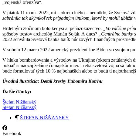
„vojenská ofenzíva“.
V piatok 11.marca 2022, mi – okrem iného – neuniklo, že Svetová z
zabránila tak akýmkoľvek prípadným únikom, ktoré by mohli ublížiť v
Hrdelným zločinom bolo kedysi aj peňazokazectvo.
„
Vo väčšine príp
spôsoby trestov archeológ Marián Soják. A dnes?
„
Centrálne banky s
2022 schválila Svetová banka balík núdzových finančných prostried
V sobotu 12.marca 2022 americký prezident Joe Biden vo svojom prej
V hluku bombardovania a výstrelov na Ukrajine (okrem zatúlaných dr
pokiaľ si naozaj želáme čo najskôr mier. Tretia svetová vojna sa fakt
bude formulovať tých 10 % najbohatších alebo to budú tí najotrhanej
Úvodná ilustrácia: Detail kresby Ľubomíra Kotrhu
Ďalšie články:
Štefan Nižňanský
Štefan Nižňanský
ŠTEFAN NIŽŇANSKÝ
Facebook