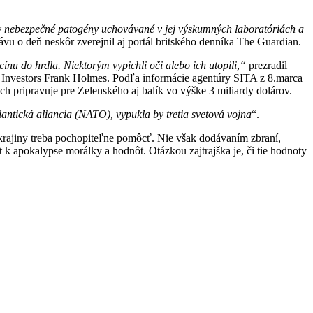
ky nebezpečné patogény uchovávané v jej výskumných laboratóriách a
ávu o deň neskôr zverejnil aj portál britského denníka The Guardian.
ínu do hrdla. Niektorým vypichli oči alebo ich utopili
,
“
prezradil
l Investors Frank Holmes. Podľa informácie agentúry SITA z 8.marca
ch pripravuje pre Zelenského aj
balík vo výške 3 miliardy dolárov.
lantická aliancia (NATO), vypukla by tretia svetová vojna
“.
krajiny treba pochopiteľne pomôcť. Nie však dodávaním zbraní,
t k apokalypse morálky a hodnôt. Otázkou zajtrajška je, či tie hodnoty