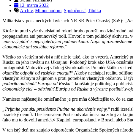
12. marca 2022
Archiv
,
Mimochodom
,
Spoločnosť
,
Titulka
Militarista v poslaneckých laviciach NR SR Peter
Osuský (SaS):
„
Nem
Ktože to pred vyše dvadsiatimi rokmi hrubo porušil medzinárodné p
propagandista ani putinovský troll. Hovorí o tom politický aktivist
,mierový plán‘ s neprijateľnými podmienkami. Napr. aj rozmiestneni
ekonomické ani sociálne reformy.
“
Všetko so všetkým súvisí a nič nie je také, ako to vyzerá. Americký 
Rusku za jeho inváziu na Ukrajinu. Podobný krok ako USA oznámila V
protagonisti Matovičovej vládnej štvorkoalície. Premiér štátika v s
okamžite odpojiť od ruských energií!
“ Akoby nechápal realitu odlišnos
vlastným štátnym záujmom a proti potrebám vlastných občanov. U tý
podarilo odtrhnúť Európu od Ruska,
“ konštatuje politológ a publicis
ekonomický cieľ – odtrhnúť Európu od Ruska a výrazne posilniť svoj
Namiesto najčastejšie omieľaného je pre mňa dôležitejšie to, čo sa
„
Prijmite ponuku prezidenta Putina na ukončenie vojny,
“ radil izra
izraelský denník The Jerusalem Post s odvolaním sa na zdroj z ukraj
(ako mu to dovolil americký Kapitol, europoslanci v Bruseli alebo S
V ten istý deň ma zaujalo odporučenie Organizácie Spojených národov