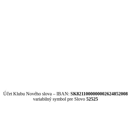
Účet Klubu Nového slova – IBAN:
SK8211000000002624852008
variabilný symbol pre Slovo
52525