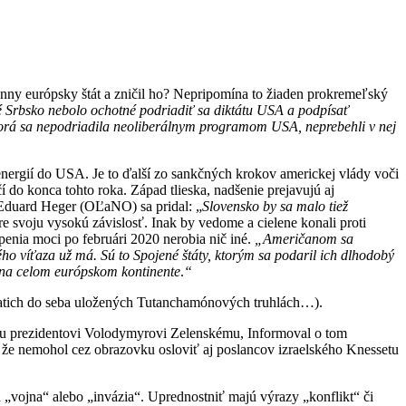
ny európsky štát a zničil ho? Nepripomína to žiaden prokremeľský
 Srbsko nebolo ochotné podriadiť sa diktátu USA a podpísať
torá sa nepodriadila neoliberálnym programom USA, neprebehli v nej
 energií do USA. Je to ďalší zo sankčných krokov americkej vlády voči
do konca tohto roka. Západ tlieska, nadšenie prejavujú aj
) Eduard Heger (OĽaNO) sa pridal: „
Slovensko by sa malo tiež
re svoju vysokú závislosť. Inak by vedome a cielene konali proti
enia moci po februári 2020 nerobia nič iné.
„
Američanom sa
ého víťaza už má. Sú to Spojené štáty, ktorým sa podaril ich dlhodobý
j na celom európskom kontinente
.
“
viatich do seba uložených Tutanchamónových truhlách…).
kému prezidentovi Volodymyrovi Zelenskému, Informoval o tom
, že nemohol cez obrazovku osloviť aj poslancov izraelského Knessetu
 „vojna“ alebo „invázia“. Uprednostniť majú výrazy „konflikt“ či