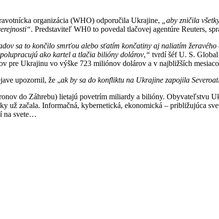
dravotnícka organizácia (WHO) odporučila Ukrajine,
„
aby zničila všet
erejnosti“
. Predstaviteľ WH0 to povedal tlačovej agentúre Reuters, spr
adov sa to končilo smrťou alebo sťatím končatiny aj naliatím žeravého c
polupracujú ako kartel a tlačia bilióny dolárov
,
“
tvrdí šéf U. S. Globa
kov
pre Ukrajinu vo výške 723 miliónov dolárov a v najbližších mesiaco
ave upozornil, že „
ak by sa do konfliktu na Ukrajine zapojila Severoat
onov do Záhrebu) lietajú povetrím miliardy a bilióny. Obyvateľstvu U
icky už začala. Informačná, kybernetická, ekonomická – približujúca sve
ší na svete…