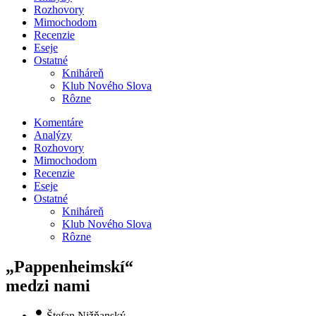
Rozhovory
Mimochodom
Recenzie
Eseje
Ostatné
Kniháreň
Klub Nového Slova
Rôzne
Komentáre
Analýzy
Rozhovory
Mimochodom
Recenzie
Eseje
Ostatné
Kniháreň
Klub Nového Slova
Rôzne
„Pappenheimskí“
medzi nami
Štefan Nižňanský