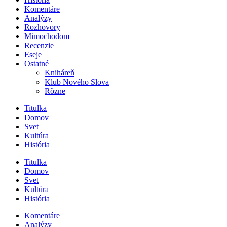
Komentáre
Analýzy
Rozhovory
Mimochodom
Recenzie
Eseje
Ostatné
Kniháreň
Klub Nového Slova
Rôzne
Titulka
Domov
Svet
Kultúra
História
Titulka
Domov
Svet
Kultúra
História
Komentáre
Analýzy