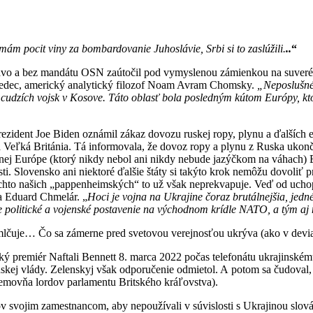
ám pocit viny za bombardovanie Juhoslávie, Srbi si to zaslúžili.
..
“
rávo a bez mandátu OSN zaútočil pod vymyslenou zámienkou na suverén
a, vedec, americký analytický filozof Noam Avram Chomsky.
„Neposlušné
e cudzích vojsk v Kosove. Táto oblasť bola posledným kútom Európy, k
prezident Joe Biden oznámil zákaz dovozu ruskej ropy, plynu a ďalších
eľká Británia. Tá informovala, že dovoz ropy a plynu z Ruska ukončí 
trednej Európe (ktorý nikdy nebol ani nikdy nebude jazýčkom na váhach
ti. Slovensko ani niektoré ďalšie štáty si takýto krok nemôžu dovoliť p
chto našich „pappenheimských“ to už však neprekvapuje. Veď od uchop
ta Eduard Chmelár. „
Hoci je vojna na Ukrajine čoraz brutálnejšia, jedn
e politické a vojenské postavenie na východnom krídle NATO, a tým a
 zamlčuje… Čo sa zámerne pred svetovou verejnosťou ukrýva (ako v de
elský premiér Naftali Bennett 8. marca 2022 počas telefonátu ukrajins
inskej vlády. Zelenskyj však odporučenie odmietol. A potom sa čudoval
nemovňa lordov parlamentu Britského kráľovstva).
 svojim zamestnancom, aby nepoužívali v súvislosti s Ukrajinou slová