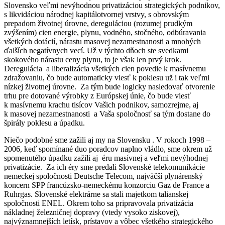
Slovensko veľmi nevýhodnou privatizáciou strategických podnikov,
s likvidáciou národnej kapitálotvornej vrstvy, s obrovským
prepadom životnej úrovne, dereguláciou (rozumej prudkým
zvýšením) cien energie, plynu, vodného, stočného, odbúravania
všetkých dotácií, nárastu masovej nezamestnanosti a mnohých
ďalších negatívnych vecí. Už v týchto dňoch ste svedkami
skokového nárastu ceny plynu, to je však len prvý krok.
Deregulácia a liberalizácia všetkých cien povedie k masívnemu
zdražovaniu, čo bude automaticky viesť k poklesu už i tak veľmi
nízkej životnej úrovne. Za tým bude logicky nasledovať otvorenie
trhu pre dotované výrobky z Európskej únie, čo bude viesť
k masívnemu krachu tisícov Vašich podnikov, samozrejme, aj
k masovej nezamestnanosti a Vaša spoločnosť sa tým dostane do
špirály poklesu a úpadku.
Niečo podobné sme zažili aj my na Slovensku . V rokoch 1998 –
2006, keď spomínané duo poradcov naplno vládlo, sme okrem už
spomenutého úpadku zažili aj éru masívnej a veľmi nevýhodnej
privatizácie. Za ich éry sme predali Slovenské telekomunikácie
nemeckej spoločnosti Deutsche Telecom, najväčší plynárenský
koncern SPP francúzsko-nemeckému konzorciu Gaz de France a
Ruhrgas. Slovenské elektrárne sa stali majetkom talianskej
spoločnosti ENEL. Okrem toho sa pripravovala privatizácia
nákladnej železničnej dopravy (vtedy vysoko ziskovej),
najvýznamnejších letísk, prístavov a vôbec všetkého strategického