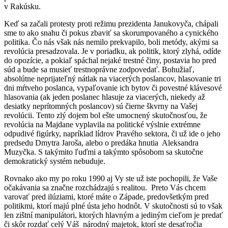
v Rakúsku.
Keď sa začali protesty proti režimu prezidenta Janukovyča, chápali
sme to ako snahu či pokus zbaviť sa skorumpovaného a cynického
politika. Čo nás však nás nemilo prekvapilo, boli metódy, akými sa
revolúcia presadzovala. Je v poriadku, ak politik, ktorý zlyhá, odíde
do opozície, a pokiaľ spáchal nejaké trestné činy, postavia ho pred
súd a bude sa musieť trestnoprávne zodpovedať. Bohužiaľ,
absolútne neprijateľný nátlak na viacerých poslancov, hlasovanie tri
dni mŕtveho poslanca, vypaľovanie ich bytov či povestné klávesové
hlasovania (ak jeden poslanec hlasuje za viacerých, niekedy až
desiatky neprítomných poslancov) sú čierne škvrny na Vašej
revolúcii. Tento zlý dojem bol ešte umocnený skutočnosťou, že
revolúcia na Majdane vyplavila na politické výslnie extrémne
odpudivé figúrky, napríklad lídrov Pravého sektora, či už ide o jeho
predsedu Dmytra Jaroša, alebo o predáka hnutia Aleksandra
Muzyčka. S takýmito ľuďmi a takýmto spôsobom sa skutočne
demokratický systém nebuduje.
Rovnako ako my po roku 1990 aj Vy ste už iste pochopili, že Vaše
očakávania sa značne rozchádzajú s realitou. Preto Vás chcem
varovať pred ilúziami, ktoré máte o Západe, predovšetkým pred
politikmi, ktorí majú plné ústa jeho hodnôt. V skutočnosti sú to však
len zištní manipulátori, ktorých hlavným a jediným cieľom je predať
či skôr rozdať celý Váš národný majetok, ktorí ste desaťročia