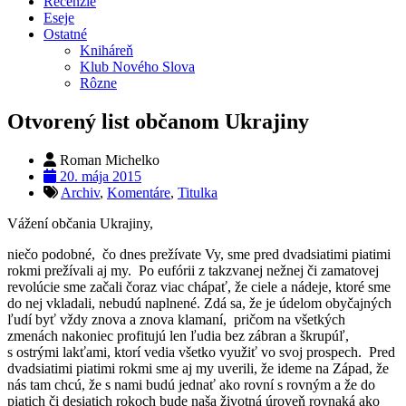
Recenzie
Eseje
Ostatné
Kniháreň
Klub Nového Slova
Rôzne
Otvorený list občanom Ukrajiny
Roman Michelko
20. mája 2015
Archiv
,
Komentáre
,
Titulka
Vážení občania Ukrajiny,
niečo podobné, čo dnes prežívate Vy, sme pred dvadsiatimi piatimi
rokmi prežívali aj my. Po eufórii z takzvanej nežnej či zamatovej
revolúcie sme začali čoraz viac chápať, že ciele a nádeje, ktoré sme
do nej vkladali, nebudú naplnené. Zdá sa, že je údelom obyčajných
ľudí byť vždy znova a znova klamaní, pričom na všetkých
zmenách nakoniec profitujú len ľudia bez zábran a škrupúľ,
s ostrými lakťami, ktorí vedia všetko využiť vo svoj prospech. Pred
dvadsiatimi piatimi rokmi sme aj my uverili, že ideme na Západ, že
nás tam chcú, že s nami budú jednať ako rovní s rovným a že do
piatich či desiatich rokoch bude naša životná úroveň rovnaká ako