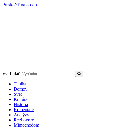
Preskočiť na obsah
Vyhľadať
Titulka
Domov
Svet
Kultúra
História
Komentáre
Analýzy
Rozhovory
Mimochodom