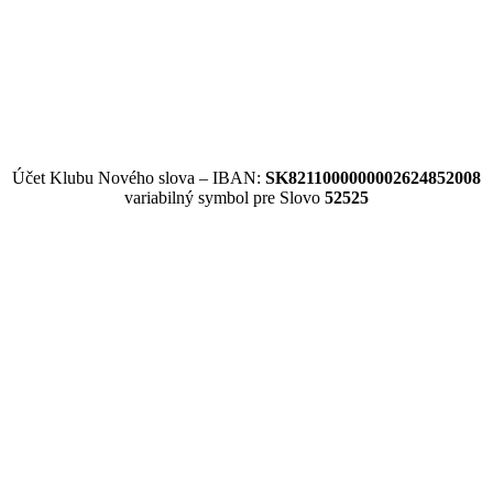
Účet Klubu Nového slova – IBAN:
SK8211000000002624852008
variabilný symbol pre Slovo
52525