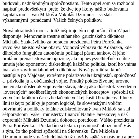
budovali, nadnárodným spoločnostiam. Tento apel som sa rozhodol
napísať predovšetkým preto, že dve top ikony nášho budovania
kapitalizmu – Ivan Mikloš a Mikuláš Dzurinda – sa stali
významnými poradcami Vašich čelných politikov.
Nová ukrajinská moc sa totiž inšpiruje tým najhorším, čím Západ
disponuje. Menovanie trestne stíhaného gruzínskeho diktátora
Michaila Saakašviliho za poradcu prezidenta Petra Porošenka
vyvoláva takisto vážne obavy. Vojnová výprava do Adžarska, kde
dlhodobo fungujúcu autonómiu pošliapal pásmi tankov, či jeho
brutálne prenasledovanie opozície, ako aj nevysvetliteľné a náhle
úmrtia jeho oponentov, diskreditujú každého politika, ktorí ho vníma
inak ako zavrhnutiahodného diktátora. Nová garnitúra, ktorá
nastúpila po Majdane, extrémne polarizovala ukrajinskú, spoločnosť
a priviedla ju k občianskej vojne. Prudký pokles životnej úrovne,
nielen ako dôsledok vojnového stavu, ale aj ako dôsledok zavedenia
„overených“ neoliberálnych ekonomických konceptov spôsobil už
vo veľmi krátkom čase zbedačenie veľkej časti Ukrajincov. Plne v
línii takejto politiky je potom logické, že slovenskými voličmi
odvrhnutý a politicky totálne zdiskreditovaný Ivan Mikloš sa stal
šéfporadcom Vašej ministerky financií Natalie Jareskovej a náš
expremiér Mikuláš Dzurinda dokonca poradcom Vášho prezidenta
Petra Porošenka. Pokladám si teda za povinnosť oboznámiť Vás
s tým, čo títo politici spôsobili na Slovensku. Éra Mikloša a
Dzurindu bude v našich dejinách už navždy spätá s masívnou a pre