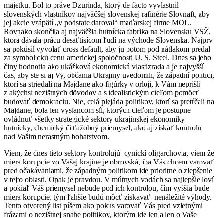
majetku. Bol to práve Dzurinda, ktorý de facto vyvlastnil
slovenských vlastníkov najväčšej slovenskej rafinérie Slovnaft, aby
jej akcie vzápätí „v podstate daroval“ maďarskej firme MOL.
Rovnako skončila aj najväčšia hutnícka fabrika na Slovensku VSŽ,
ktorá dávala prácu desaťtisícom ľudí na východe Slovenska. Najprv
sa pokúsil vyvolať cross default, aby ju potom pod nátlakom predal
za symbolickú cenu americkej spoločnosti U. S. Steel. Dnes sa jeho
činy hodnotia ako ukážková ekonomická vlastizrada a je najvyšší
čas, aby ste si aj Vy, občania Ukrajiny uvedomili, že západní politici,
ktorí sa striedali na Majdane ako figúrky v orloji, k Vám neprišli
z akýchsi nezištných dôvodov a s idealistickým cieľom pomôcť
budovať demokraciu. Nie, celá plejáda politikov, ktorí sa pretŕčali na
Majdane, bola len vyslancom síl, ktorých cieľom je postupne
ovládnuť všetky strategické sektory ukrajinskej ekonomiky –
hutnícky, chemický či ťažobný priemysel, ako aj získať kontrolu
nad Vašim nerastným bohatstvom.
Viem, že dnes tieto sektory kontrolujú cynickí oligarchovia, viem že
miera korupcie vo Vašej krajine je obrovská, iba Vás chcem varovať
pred očakávaniami, že západným politikom ide prioritne o zlepšenie
v tejto oblasti. Opak je pravdou. V mútnych vodách sa najlepšie loví
a pokiaľ Váš priemysel nebude pod ich kontrolou, čím vyššia bude
miera korupcie, tým ľahšie budú môcť získavať nenáležité výhody.
Tento otvorený list píšem ako pokus varovať Vás pred vzletnými
frázami o nezištnej snahe politikov, ktorým ide len a len o Vaše