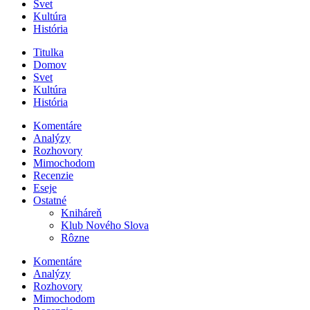
Svet
Kultúra
História
Titulka
Domov
Svet
Kultúra
História
Komentáre
Analýzy
Rozhovory
Mimochodom
Recenzie
Eseje
Ostatné
Kniháreň
Klub Nového Slova
Rôzne
Komentáre
Analýzy
Rozhovory
Mimochodom