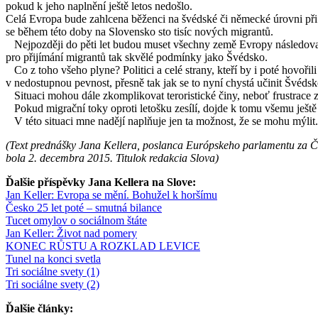
pokud k jeho naplnění ještě letos nedošlo.
Celá Evropa bude zahlcena běženci na švédské či německé úrovni při l
se během této doby na Slovensko sto tisíc nových migrantů.
Nejpozději do pěti let budou muset všechny země Evropy následovat š
pro přijímání migrantů tak skvělé podmínky jako Švédsko.
Co z toho všeho plyne? Politici a celé strany, kteří by i poté hovoř
v nedostupnou pevnost, přesně tak jak se to nyní chystá učinit Švéds
Situaci mohou dále zkomplikovat teroristické činy, neboť frustrace 
Pokud migrační toky oproti letošku zesílí, dojde k tomu všemu ještě d
V této situaci mne nadějí naplňuje jen ta možnost, že se mohu mýlit. 
(Text prednášky Jana Kellera, poslanca Európskeho parlamentu za Če
bola 2. decembra 2015. Titulok redakcia Slova)
Ďalšie příspěvky Jana Kellera na Slove:
Jan Keller: Evropa se mění. Bohužel k horšímu
Česko 25 let poté – smutná bilance
Tucet omylov o sociálnom štáte
Jan Keller: Život nad pomery
KONEC RŮSTU A ROZKLAD LEVICE
Tunel na konci svetla
Tri sociálne svety (1)
Tri sociálne svety (2)
Ďalšie články: