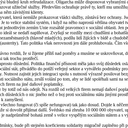
i bludný kruh refeudalizace. Oligarcha může disponovat vybranými dan
ovat užitečné služby. Především ochraňuje právě ty, kteří mu umožňu
a něm závislými klienty.
atel, která nemůže prokazovat vládci služby, zůstává bez ochrany. Jso
e to velice stabilní systém, i když na něho naprostá většina obyvatel t
 jednotlivým zemím Unie rozsáhlé pravomoci v sociální oblasti. Jen p
 ideál se nedaří naplňovat. Zvyšují se rozdíly mezi chudšími a bohatším
nezaměstnaných (hlavně mladých), podílu lidí žijících v bídě a chudobě
terity). Tato politika však nerovnosti jen dále prohlubovala. Čím více li
edávno tvrdili, že si žijeme příliš nad poměry a musíme se uskrovňovat,
i tak trochu protiřečí.
prosto důslední. Politika finanční přísnosti měla jako svůj důsledek os
iální stát, přivádělo do potíží veřejný sektor a vytvářelo podmínky pro l
utnost zajistit jejich integraci spolu s nutností výrazně posilovat be
ti sociálního státu, zesílí volání po tom, aby se lidé spoléhali sami na s
ch firem na jiné daňové poplatníky.
totiž od nás odejít. Na rozdíl od velkých firem nemají daňoví poplatn
sledcích o nic jiného než o boj proti sociálnímu státu jinými prostřed
d k zamyšlení.
šechno fungovat (či spíše nefungovat) tak jako dosud. Dojde k něče
e si dovolit přijímat další. Švédsko má zhruba 10 000 000 obyvatel, u
 je nadprůměrně bohatá země s velice vyspělým sociálním státem a s v
ínky, bude při stejném koeficientu solidarity migračně zaplněno při p