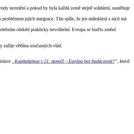
rendy nezmění a pokud by byla každá země stejně solidární, nastěhuje
problémem jejich integrace. Tím spíše, že jen málokterá z nich má
 volebním období prakticky nevolitelní. Evropa se buďto změní
y zažije většina současných vlád.
islave „
Kapitalizmus v 21. storočí – Európa bez budúcnosti?
“, ktorá