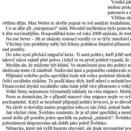
Vzniká jakýs
mohou prokaz
patronem a n
Většina obyv
většinu dějin. Max Weber to skvěle popsal ve své analýze feudalismu. J
Co se děje při „europeizaci“ států. Původní myšlenkou bylo ponechat
k těm rozvinutějším. Hospodářská krize od roku 2008 ukázala, že tento
Na ose Sever – Jih se ukázaly rostoucí rozdíly co se týče: množství 
Všechny tyto problémy měly být řešeny politikou finanční přísnosti (aus
nad poměry.
Do toho nyní přichází migrační krize. Ti samí politici, kteří ještě n
takový názor zajisté plné právo, i když to na první pohled vypadá, že s
Myslím ale, že můžeme být klidní. Ve skutečnosti jsou tito politici na
sledovala tento cíl záměrně. Snižování daní a pojistného oslabovalo soc
Přijímání velkého počtu uprchlíků bude mít velice podobné důsledky. N
čelící sociálním rizikům. To posílí hlasy těch, kteří mluví o nefunkčnos
Financování zbytků sociálního státu bude ještě více přeneseno z velký
Velké firmy neponesou významněji náklady na vlnu migrace. Mohly by 
Proto se domnívám, že v případě masové vlny migrace nejde ve svých dů
pochopitelné. Když se bezelstně připojují politici levicoví, je to důvo
Na závěr si dovolím malou prognózu toho,co nás čeká, pokud bude v
Jak všichni víme, Švédsko oznámilo, že je už plné uprchlíků a nemůž
země došlo při poměru jeden uprchlík na padesát „místních“. Švédsko
pohostinnost disponována tak dobře jako právě Švédsko.
Německo, které má vyšší hustotu obyvatel, ale jinak srovnatelné podm