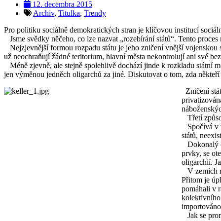
12. decembra 2015
Archiv
,
Titulka
,
Trendy
Pro politiku sociálně demokratických stran je klíčovou institucí sociáln
Jsme svědky něčeho, co lze nazvat „rozebírání států“. Tento proces 
Nejzjevnější formou rozpadu státu je jeho zničení vnější vojenskou s
už neochraňují žádné teritorium, hlavní města nekontrolují ani své b
Méně zjevně, ale stejně spolehlivě dochází jinde k rozkladu státní 
jen výměnou jedněch oligarchů za jiné. Diskutovat o tom, zda někteří 
Zničení stát
privatizován
náboženských
Třetí způso
Spočívá v to
států, neexis
Dokonalý cha
prvky, se ot
oligarchií. J
V zemích roz
Přitom je úp
pomáhali v r
kolektivního
importováno
Jak se promí