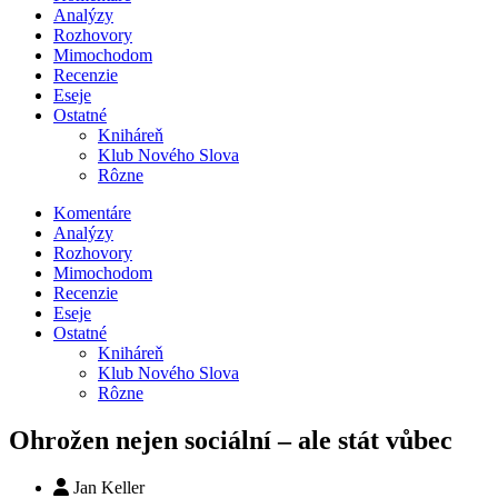
Analýzy
Rozhovory
Mimochodom
Recenzie
Eseje
Ostatné
Kniháreň
Klub Nového Slova
Rôzne
Komentáre
Analýzy
Rozhovory
Mimochodom
Recenzie
Eseje
Ostatné
Kniháreň
Klub Nového Slova
Rôzne
Ohrožen nejen sociální – ale stát vůbec
Jan Keller