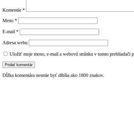
Komentár
*
Meno
*
E-mail
*
Adresa webu
Uložiť moje meno, e-mail a webovú stránku v tomto prehliadači 
Dĺžka komentára nesmie byť dlhšia ako 1800 znakov.