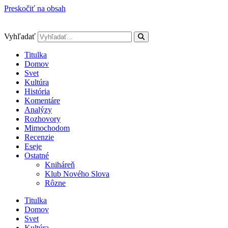
Preskočiť na obsah
Vyhľadať
Titulka
Domov
Svet
Kultúra
História
Komentáre
Analýzy
Rozhovory
Mimochodom
Recenzie
Eseje
Ostatné
Kniháreň
Klub Nového Slova
Rôzne
Titulka
Domov
Svet
Kultúra