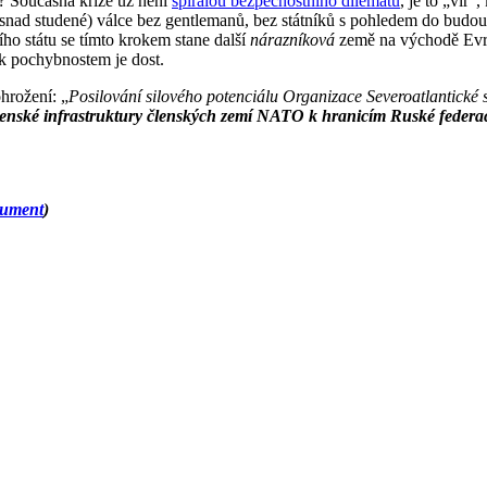
e)? Současná krize už není
spirálou bezpečnostního dilematu
, je to „vír
 snad studené) válce bez gentlemanů, bez státníků s pohledem do budo
ího státu se tímto krokem stane další
nárazníková
země na východě Evro
k pochybnostem je dost.
hrožení: „
Posilování silového potenciálu Organizace Severoatlantické
jenské infrastruktury členských zemí NATO k hranicím Ruské federace
ument
)