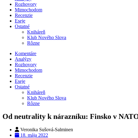
Rozhovory
Mimochodom
Recenzie
Eseje
Ostatné
Kniháreň
Klub Nového Slova
Rôzne
Komentáre
Analýzy
Rozhovory
Mimochodom
Recenzie
Eseje
Ostatné
Kniháreň
Klub Nového Slova
Rôzne
Od neutrality k nárazníku: Finsko v NAT
Veronika Sušová-Salminen
18. mája 2022