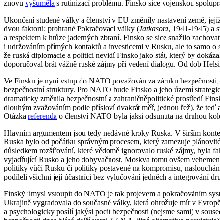
znovu
vyšuměla
s rutinizací problému. Finsko sice vojenskou spolu
Ukončení studené války a členství v EU změnily nastavení země, jejíž 
dvou faktorů: prohrané Pokračovací války (
Jatkasota
, 1941-1945) a s
a respektem k hrůze jaderných zbraní. Finsko se sice snažilo zacho
i udržováním přímých kontaktů a investicemi v Rusku, ale to samo 
že ruská diplomacie a politici nevidí Finsko jako stát, který by doká
doporučoval brát vážně ruské zájmy při vedení dialogu. Od dob Helsins
Ve Finsku je nyní vstup do NATO považován za záruku bezpečnosti, 
bezpečnostní struktury. Pro NATO bude Finsko a jeho území strategic
dramaticky změnila bezpečnostní a zahraničněpolitické prostředí Finsk
dlouhým zvažováním podle přísloví dvakrát měř, jednou řež), že teď a
Otázka
referenda
o členství NATO byla jaksi odsunuta na druhou kole
Hlavním argumentem jsou tedy nedávné kroky Ruska. V širším kontextu 
Ruska bylo od počátku správným procesem, který zamezuje plánovité, 
důsledkem rozšiřování, které vědomě ignorovalo ruské zájmy, byla fak
vyjadřující Rusko a jeho dobyvačnost. Moskva tomu ovšem vehementn
politiky vůči Rusku či politiky postavené na kompromisu, naslouchání
podíleli všichni její účastníci bez vylučování jedněch a integrování dr
Finský úmysl vstoupit do NATO je tak projevem a pokračováním systém
Ukrajině vygradovala do současné války, která ohrožuje mír v Evropě 
a psychologicky posílí jakýsi pocit bezpečnosti (nejsme sami) v sou