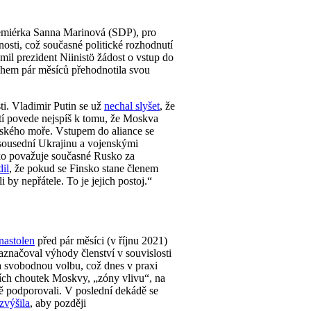
premiérka Sanna Marinová (SDP), pro
nosti, což současné politické rozhodnutí
mil prezident Niinistö žádost o vstup do
během pár měsíců přehodnotila svou
ti. Vladimir Putin se už
nechal slyšet
, že
utí povede nejspíš k tomu, že Moskva
ltského moře. Vstupem do aliance se
 sousední Ukrajinu a vojenskými
nsko považuje současné Rusko za
dil
, že pokud se Finsko stane členem
by nepřátele. To je jejich postoj.“
nastolen
před pár měsíci (v říjnu 2021)
aznačoval výhody členství v souvislosti
 svobodnou volbu, což dnes v praxi
ních choutek Moskvy, „zóny vlivu“, na
obě podporovali. V poslední dekádě se
zvýšila
, aby později