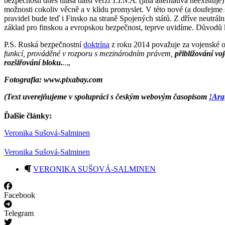
bezpečnosti dnes hlásá další verzi
T.I.N.A.
(jiná alternativa neexistuj
možnosti cokoliv věcně a v klidu promyslet. V této nové (a doufejme
pravidel bude teď i Finsko na straně Spojených států. Z dříve neutráln
základ pro finskou a evropskou bezpečnost, teprve uvidíme. Důvodů 
P.S. Ruská bezpečnostní
doktrína
z roku 2014 považuje za vojenské o
funkcí, prováděné v rozporu s mezinárodním právem,
přibližování vo
rozšiřování bloku.
..
„
Fotografia: www.pixabay.com
(Text uverejňujeme v spolupráci s českým webovým časopisom
!Arg
Ďalšie články:
Veronika Sušová-Salminen
Veronika Sušová-Salminen
VERONIKA SUŠOVÁ-SALMINEN
Facebook
Telegram