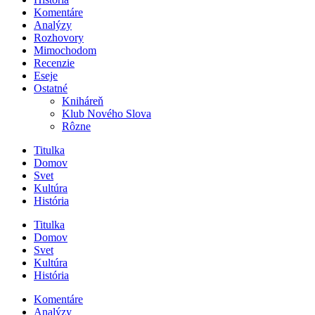
Komentáre
Analýzy
Rozhovory
Mimochodom
Recenzie
Eseje
Ostatné
Kniháreň
Klub Nového Slova
Rôzne
Titulka
Domov
Svet
Kultúra
História
Titulka
Domov
Svet
Kultúra
História
Komentáre
Analýzy