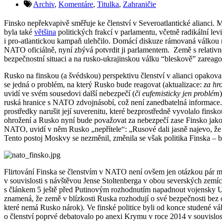
Archiv
,
Komentáre
,
Titulka
,
Zahraničie
Finsko nepřekvapivě směřuje ke členství v Severoatlantické alianci
byla také
většina
politických frakcí v parlamentu, včetně radikální le
i pro-atlantickou kampaň ulehčilo. Domácí diskuze rámovaná válkou na
NATO oficiálně, nyní zbývá potvrdit ji parlamentem. Země s relativn
bezpečnostní situaci a na rusko-ukrajinskou válku “bleskově” zareago
Rusko na finskou (a švédskou) perspektivu členství v alianci opakov
se jedná o problém, na který Rusko bude reagovat (aktualizace:
za hr
uvidí ve svém sousedovi další nebezpečí (
či eufemisticky jen problém
ruská hranice s NATO zdvojnásobí, což není zanedbatelná informace. 
prostředky narušit její suverenitu, které bezprostředně vyvolalo fin
ohrožení a Rusko nyní bude považovat za nebezpečí zase Finsko jako
NATO, uvidí v něm Rusko „nepřítele“: „Rusové dali jasně najevo, že k
Tento postoj Moskvy se nezměnil, změnila se však politika Finska – b
Flirtování Finska se členstvím v NATO není ovšem jen otázkou pár mě
v souvislosti s návštěvou Jense Stoltenberga v obou severských zemí
s článkem 5 ještě před Putinovým rozhodnutím napadnout vojensky U
znamená, že země v blízkosti Ruska rozhodují o své bezpečnosti bez 
které nemá Rusko nárok). Ve finské politice byli od konce studené vál
o členství poprvé debatovalo po anexi Krymu v roce 2014 v souvislost