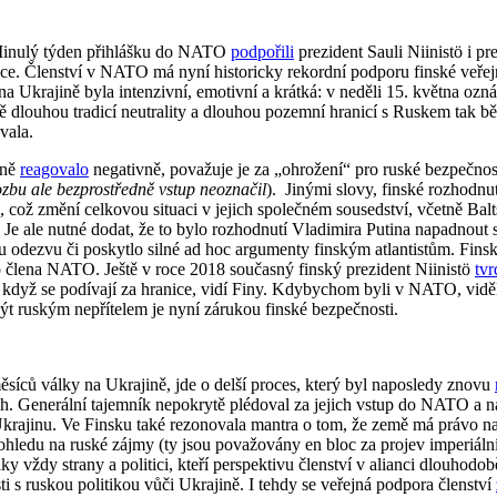
. Minulý týden přihlášku do NATO
podpořili
prezident Sauli Niinistö i 
vice. Členství v NATO má nyní historicky rekordní podporu finské veřej
 Ukrajině byla intenzivní, emotivní a krátká: v neděli 15. května ozná
ě dlouhou tradicí neutrality a dlouhou pozemní hranicí s Ruskem tak 
vala.
aně
reagovalo
negativně, považuje je za „ohrožení“ pro ruské bezpečnos
ozbu ale bezprostředně vstup neoznačil
). Jinými slovy, finské rozhodn
), což změní celkovou situaci v jejich společném sousedství, včetně Ba
Je ale nutné dodat, že to bylo rozhodnutí Vladimira Putina napadnout
skou odezvu či poskytlo silné ad hoc argumenty finským atlantistům. Fi
 člena NATO. Ještě v roce 2018 současný finský prezident Niinistö
tvr
dyž se podívají za hranice, vidí Finy. Kdybychom byli v NATO, viděli 
ýt ruským nepřítelem je nyní zárukou finské bezpečnosti.
síců války na Ukrajině, jde o delší proces, který byl naposledy znovu
ch. Generální tajemník nepokrytě plédoval za jejich vstup do NATO a n
krajinu. Ve Finsku také rezonovala mantra o tom, že země má právo na
ohledu na ruské zájmy (ty jsou považovány en bloc za projev imperiál
ky vždy strany a politici, kteří perspektivu členství v alianci dlouhod
i s ruskou politikou vůči Ukrajině. I tehdy se veřejná podpora členství