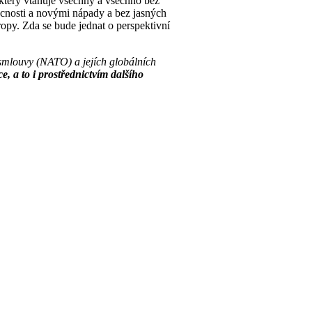
“, který vtahuje všechny a všechno bez
ucnosti a novými nápady a bez jasných
py. Zda se bude jednat o perspektivní
 smlouvy (NATO) a jejích globálních
, a to i prostřednictvím dalšího