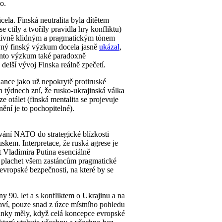
o.
ela. Finská neutralita byla dítětem
ctily a tvořily pravidla hry konfliktu)
lativně klidným a pragmatickým tónem
vný finský výzkum docela jasně
ukázal
,
 Tento výzkum také paradoxně
delší vývoj Finska reálně zpečetí.
ance jako už nepokrytě protiruské
 týdnech zní, že rusko-ukrajinská válka
 otálet (finská mentalita se projevuje
ění je to pochopitelné).
ování NATO do strategické blízkosti
kem. Interpretace, že ruská agrese je
t Vladimira Putina esenciálně
z plachet všem zastáncům pragmatické
evropské bezpečnosti, na které by se
 90. let a s konfliktem o Ukrajinu a na
taví, pouze snad z úzce místního pohledu
sinky měly, když celá koncepce evropské