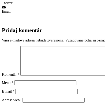
Twitter
Email
Pridaj komentár
Vaša e-mailová adresa nebude zverejnená.
Vyžadované polia sú ozna
Komentár
*
Meno
*
E-mail
*
Adresa webu