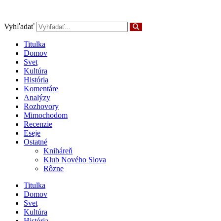
Preskočiť
na
obsah
Vyhľadať
Titulka
Domov
Svet
Kultúra
História
Komentáre
Analýzy
Rozhovory
Mimochodom
Recenzie
Eseje
Ostatné
Kniháreň
Klub Nového Slova
Rôzne
Titulka
Domov
Svet
Kultúra
História