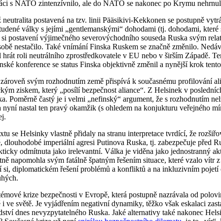
práci s NATO zintenzívnilo, ale do NATO se nakonec po Krymu nehrnul
neutralita postavená na tzv. linii Pääsikivi-Kekkonen se postupně vytrác
tudené války s jejími „gentlemanskými“ dohodami (tj. dohodami, které se 
vat si postavení výjimečného severovýchodního souseda Ruska svým re
o sobě nestačilo. Také vnímání Finska Ruskem se značně změnilo. Nedá
zal hrát roli neutrálního zprostředkovatele v EU nebo v širším Západě.
ké konference se status Finska objektivně změnil a nynější krok tento 
zároveň svým rozhodnutím země přispívá k současnému profilování ali
kým ziskem, který „posílí bezpečnost aliance“. Z Helsinek v posledních
a. Poměrně častý je i velmi „nefinský“ argument, že s rozhodnutím nelze
 nyní nastal ten pravý okamžik (s ohledem na konjukturu veřejného mín
j.
se Helsinky vlastně přidaly na stranu interpretace tvrdící, že rozšiř
dlouhodobé imperiální agresi Putinova Ruska, tj. zabezpečuje před Rus
ticky odmítnuta jako irelevantní. Válka je viděna jako jednostranný ak
ě napomohla svým fatálně špatným řešením situace, které vzalo vítr 
 si, diplomatickém řešení problémů a konfliktů a na inkluzivním pojetí 
uhých.
ové krize bezpečnosti v Evropě, která postupně nazrávala od poloviny
i ve světě. Je vyjádřením negativní dynamiky, těžko však eskalaci zas
sedství dnes nevyzpytatelného Ruska. Jaké alternativy také nakonec Hel