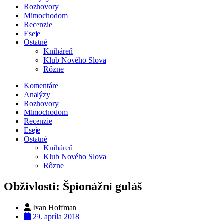
Rozhovory
Mimochodom
Recenzie
Eseje
Ostatné
Kniháreň
Klub Nového Slova
Rôzne
Komentáre
Analýzy
Rozhovory
Mimochodom
Recenzie
Eseje
Ostatné
Kniháreň
Klub Nového Slova
Rôzne
Obživlosti: Špionážní guláš
Ivan Hoffman
29. apríla 2018