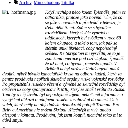
Archiv
,
Mimochodom
,
Titulka
Když nechápu něco kolem špionáže, ptám se
odborníka, protože jako novinář vím, že co
se píše v novinách a předvádí v televizi, je
třeba dělit třemi. Znám se s bývalým
rozvědčíkem, který skvěle vypráví o
událostech, kterých byl svědkem v roce 68
kolem okupace, a také o tom, jak pak se
štěstím unikl likvidaci, coby nepohodlný
svědek. Ke Skripalovi mi vysvětlil, že to je
zpackaná operace pod cizí vlajkou, špionáž
že už není, co bývala, řemeslo upadá. V
Británii nebyl otráven žádný agent, natož
dvojitý, nýbrž bývalá kancelářská krysa na odboru kádrů, která za
peníze prodávala nepříteli skutečné orgány ruské vojenské rozvědky.
Po propuštění z ruského vězení a výměně za skutečné rozvědčíky byl
otráven už coby spolupracovník MI6, který se snažil vrátit do Ruska.
Tam by o něj živého byl nepochybně zájem, neboť měl informace o
vymýšlení důkazů o údajném ruském zasahování do amerických
voleb, které měly na objednávku demokratů potopit Trumpa. Pro
Brity a Američany je ovšem Skripal užitečnější mrtvý, anebo
alespoň v kómatu. Prodávám, jak jsem koupil, nicméně takto mi to
dává smysl.