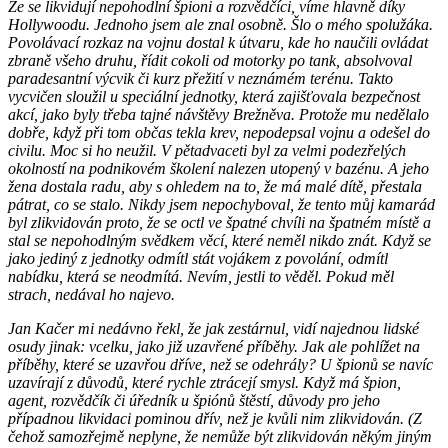
Že se likvidují nepohodlní špioni a rozvědčíci, víme hlavně díky
Hollywoodu. Jednoho jsem ale znal osobně. Šlo o mého spolužáka.
Povolávací rozkaz na vojnu dostal k útvaru, kde ho naučili ovládat
zbraně všeho druhu, řídit cokoli od motorky po tank, absolvoval
paradesantní výcvik či kurz přežití v neznámém terénu. Takto
vycvičen sloužil u speciální jednotky, která zajišťovala bezpečnost
akcí, jako byly třeba tajné návštěvy Brežněva. Protože mu nedělalo
dobře, když při tom občas tekla krev, nepodepsal vojnu a odešel do
civilu. Moc si ho neužil. V pětadvaceti byl za velmi podezřelých
okolností na podnikovém školení nalezen utopený v bazénu. A jeho
žena dostala radu, aby s ohledem na to, že má malé dítě, přestala
pátrat, co se stalo. Nikdy jsem nepochyboval, že tento můj kamarád
byl zlikvidován proto, že se octl ve špatné chvíli na špatném místě a
stal se nepohodlným svědkem věcí, které neměl nikdo znát. Když se
jako jediný z jednotky odmítl stát vojákem z povolání, odmítl
nabídku, která se neodmítá. Nevím, jestli to věděl. Pokud měl
strach, nedával ho najevo.
Jan Kačer mi nedávno řekl, že jak zestárnul, vidí najednou lidské
osudy jinak: vcelku, jako již uzavřené příběhy. Jak ale pohlížet na
příběhy, které se uzavřou dříve, než se odehrály? U špionů se navíc
uzavírají z důvodů, které rychle ztrácejí smysl. Když má špion,
agent, rozvědčík či úředník u špiónů štěstí, důvody pro jeho
případnou likvidaci pominou dřív, než je kvůli nim zlikvidován. (Z
čehož samozřejmě neplyne, že nemůže být zlikvidován někým jiným