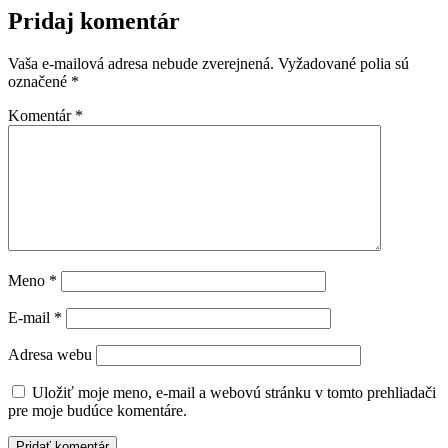
Pridaj komentár
Vaša e-mailová adresa nebude zverejnená.
Vyžadované polia sú
označené
*
Komentár
*
Meno
*
E-mail
*
Adresa webu
Uložiť moje meno, e-mail a webovú stránku v tomto prehliadači
pre moje budúce komentáre.