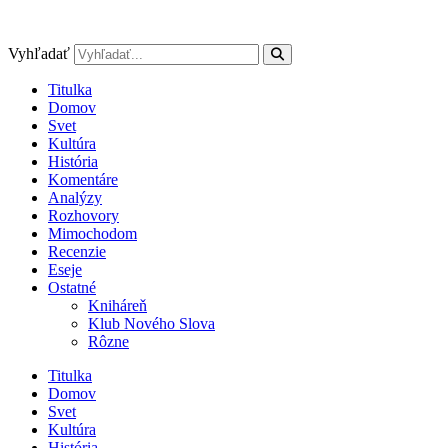
Preskočiť
na
obsah
Vyhľadať
Titulka
Domov
Svet
Kultúra
História
Komentáre
Analýzy
Rozhovory
Mimochodom
Recenzie
Eseje
Ostatné
Kniháreň
Klub Nového Slova
Rôzne
Titulka
Domov
Svet
Kultúra
História