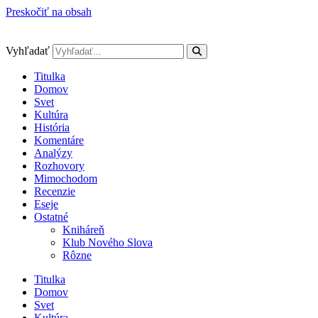
Preskočiť na obsah
Vyhľadať
Titulka
Domov
Svet
Kultúra
História
Komentáre
Analýzy
Rozhovory
Mimochodom
Recenzie
Eseje
Ostatné
Kniháreň
Klub Nového Slova
Rôzne
Titulka
Domov
Svet
Kultúra