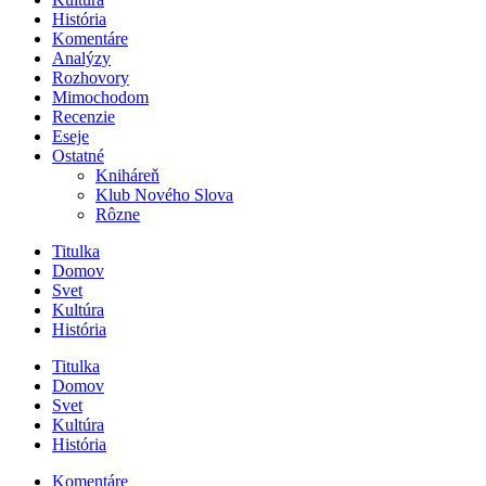
História
Komentáre
Analýzy
Rozhovory
Mimochodom
Recenzie
Eseje
Ostatné
Kniháreň
Klub Nového Slova
Rôzne
Titulka
Domov
Svet
Kultúra
História
Titulka
Domov
Svet
Kultúra
História
Komentáre