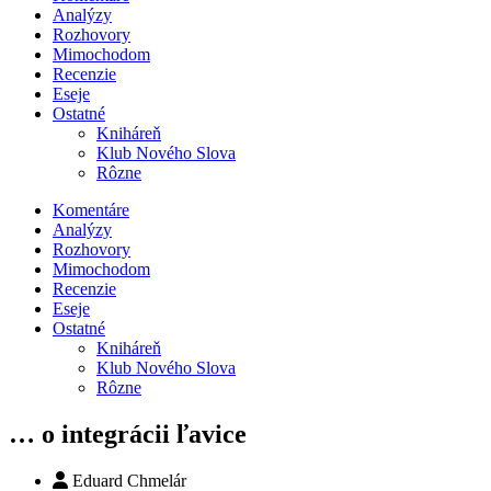
Analýzy
Rozhovory
Mimochodom
Recenzie
Eseje
Ostatné
Kniháreň
Klub Nového Slova
Rôzne
Komentáre
Analýzy
Rozhovory
Mimochodom
Recenzie
Eseje
Ostatné
Kniháreň
Klub Nového Slova
Rôzne
… o integrácii ľavice
Eduard Chmelár