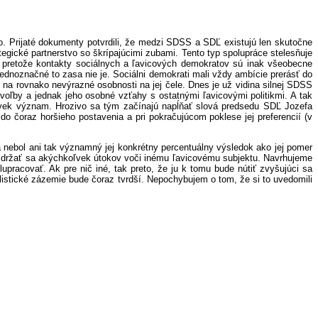
 Prijaté dokumenty potvrdili, že medzi SDSS a SDĽ existujú len skutočne
tegické partnerstvo so škrípajúcimi zubami. Tento typ spolupráce stelesňuje
 pretože kontakty sociálnych a ľavicových demokratov sú inak všeobecne
ednoznačné to zasa nie je. Sociálni demokrati mali vždy ambície prerásť do
na rovnako nevýrazné osobnosti na jej čele. Dnes je už vidina silnej SDSS
voľby a jednak jeho osobné vzťahy s ostatnými ľavicovými politikmi. A tak
koľvek význam. Hrozivo sa tým začínajú napĺňať slová predsedu SDĽ Jozefa
o čoraz horšieho postavenia a pri pokračujúcom poklese jej preferencií (v
nebol ani tak významný jej konkrétny percentuálny výsledok ako jej pomer
zdržať sa akýchkoľvek útokov voči inému ľavicovému subjektu. Navrhujeme
pracovať. Ak pre nič iné, tak preto, že ju k tomu bude nútiť zvyšujúci sa
alistické zázemie bude čoraz tvrdší. Nepochybujem o tom, že si to uvedomili