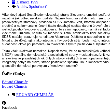
3. marca 1999
Archiv
,
Spoločnosť
Víkendový zjazd Sociálnodemokratickej strany Slovenska umožnil podľa o
nepatrné (ak vôbec nejaké) rozdiely. Napriek tomu sa vzťah medzi týmito po
predovšetkým staronový predseda SDSS Jaroslav Volf, ktorého antipatie
srdečné a na komunálnej úrovni často dosahujú nadštandardnú úroveň. Je te
rozhodujúceho ľavicového zoskupenia. To sa im nepodarilo, najmä vzhľadom
viac-menej iluzórna, no túto skutočnosť si zatiaľ ambiciózny líder sociá
SDSS naďalej parazituje na odkaze Alexandra Dubčeka a starostlivo si ch
Migaša, že dôležitejšia ako integrácia ľavicových strán bude možno integ
súčasnosti okolo pol percenta) sa rokovanie s týmto politickým subjektom
Takto však uvažovať nemožno. Napriek tomu, že po minuloročných voľbách 
k SOP), sociálno-demokratické a socialistické strany musia zintenzívni
aj zvolávanie pravidelných okrúhlych stolov všetkých (i mimoparlamentnýc
integračný pohyb na pravej strane politického spektra. Boj s konzervatívno
aj sociálni demokrati po svojom víkendovom sneme?
Ďalšie články:
Eduard Chmelár
Eduard Chmelár
EDUARD CHMELÁR
Facebook