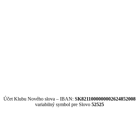
Účet Klubu Nového slova – IBAN:
SK8211000000002624852008
variabilný symbol pre Slovo
52525