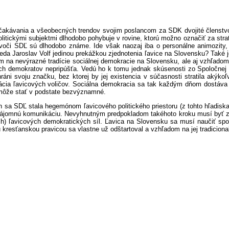
čakávania a všeobecných trendov svojim poslancom za SDK dvojité členstvo.
litickými subjektmi dlhodobo pohybuje v rovine, ktorú možno označiť za stra
 voči SDĽ sú dlhodobo známe. Ide však naozaj iba o personálne animozity,
da Jaroslav Volf jedinou prekážkou zjednotenia ľavice na Slovensku? Také j
 na nevýrazné tradície sociálnej demokracie na Slovensku, ale aj vzhľadom 
lnych demokratov nepripúšťa. Vedú ho k tomu jednak skúsenosti zo Spoločnej 
ráni svoju značku, bez ktorej by jej existencia v súčasnosti stratila aký
rácia ľavicových voličov. Sociálna demokracia sa tak každým dňom dostáva d
 môže stať v podstate bezvýznamné.
sa SDĽ stala hegemónom ľavicového politického priestoru (z tohto hľadiska 
ť vzájomnú komunikáciu. Nevyhnutným predpokladom takéhoto kroku musí byť 
h) ľavicových demokratických síl. Ľavica na Slovensku sa musí naučiť spolu
u kresťanskou pravicou sa vlastne už odštartoval a vzhľadom na jej tradicion