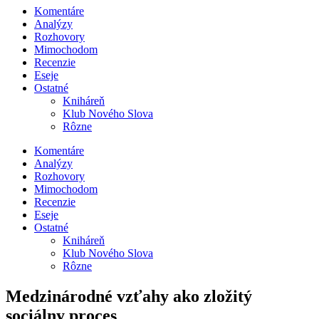
Komentáre
Analýzy
Rozhovory
Mimochodom
Recenzie
Eseje
Ostatné
Kniháreň
Klub Nového Slova
Rôzne
Komentáre
Analýzy
Rozhovory
Mimochodom
Recenzie
Eseje
Ostatné
Kniháreň
Klub Nového Slova
Rôzne
Medzinárodné vzťahy ako zložitý
sociálny proces