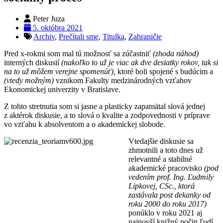
Peter Juza
5. októbra 2021
Archiv
,
Prečítali sme
,
Titulka
,
Zahraničie
Pred x-rokmi som mal tú možnosť sa zúčastniť
(zhoda náhod)
interných diskusií
(nakoľko to už je viac ak dve desiatky rokov, tak si
na to už môžem verejne spomenúť),
ktoré boli spojené s budúcim a
(vtedy možným)
vznikom Fakulty medzinárodných vzťahov
Ekonomickej univerzity v Bratislave.
Z tohto stretnutia som si jasne a plasticky zapamätal slová jednej
z aktérok diskusie, a to slová o kvalite a zodpovednosti v príprave
vo vzťahu k absolventom a o akademickej slobode.
Vtedajšie diskusie sa
zhmotnili a toto dnes už
relevantné a stabilné
akademické pracovisko
(pod
vedením prof. Ing. Ľudmily
Lipkovej, CSc.,
ktorá
zastávala post dekanky od
roku 2000 do roku 2017)
ponúklo v roku 2021 aj
najnovší knižný počin ľudí,