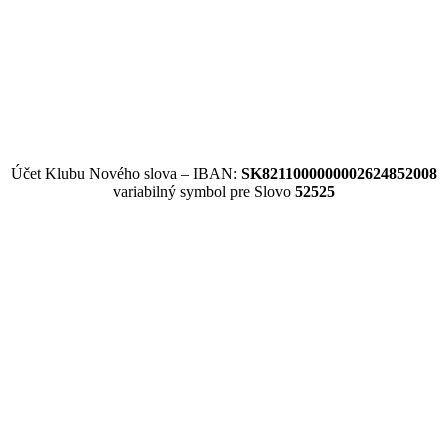
Účet Klubu Nového slova – IBAN:
SK8211000000002624852008
variabilný symbol pre Slovo
52525