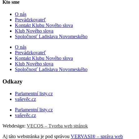
Kto sme
O nás
Prevádzkovateľ
Kontakt Klubu Nového slova
Klub Nového slova
Spoločnosť Ladislava Novomeského
O nás
Prevádzkovateľ
Kontakt Klubu Nového slova
Klub Nového slova
Spoločnosť Ladislava Novomeského
Odkazy
Parlamentní listy.cz
vaševěc.cz
Parlamentní listy.cz
vaševěc.cz
Webdesign:
VECOS – Tvorba web stránok
Aj táto webstránka je pod správou
VERVASI® – správa web