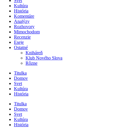
Svet
Kultúra
História
Komentáre
Analýzy
Rozhovory
Mimochodom
Recenzie
Eseje
Ostatné
Kniháreň
Klub Nového Slova
Rôzne
Titulka
Domov
Svet
Kultúra
História
Titulka
Domov
Svet
Kultúra
História