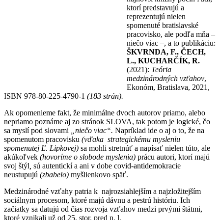
ktorí predstavujú a
reprezentujú nielen
spomenuté bratislavské
pracovisko, ale podľa mňa –
niečo viac –, a to publikáciu:
ŠKVRNDA, F., ČECH,
L., KUCHARČÍK, R.
(2021):
Teória
medzinárodných vzťahov
,
Ekonóm, Bratislava, 2021,
ISBN 978-80-225-4790-1
(183 strán).
Ak opomenieme fakt, že minimálne dvoch autorov priamo, alebo
nepriamo poznáme aj zo stránok SLOVA, tak potom je logické, čo
sa myslí pod slovami
„niečo viac“.
Napríklad ide o aj o to, že na
spomenutom pracovisku
(vďaka strategickému mysleniu
spomenutej Ľ. Lipkovej)
sa mohli stretnúť a napísať nielen túto, ale
akúkoľvek
(hovoríme o slobode myslenia)
prácu autori, ktorí majú
svoj štýl
,
sú autentickí a ani v dobe covid-antidemokracie
neustupujú
(zbabelo)
myšlienkovo späť.
Medzinárodné vzťahy patria k najrozsiahlejším a najzložitejším
sociálnym procesom, ktoré majú dávnu a pestrú históriu. Ich
začiatky sa datujú od čias rozvoja vzťahov medzi prvými štátmi,
ktoré vznikali už od 25. stor. pred n. l.