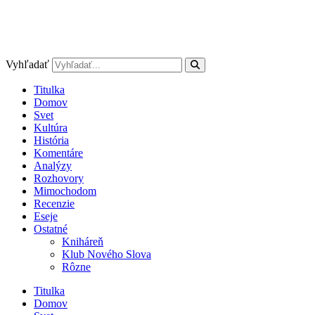
Vyhľadať
Titulka
Domov
Svet
Kultúra
História
Komentáre
Analýzy
Rozhovory
Mimochodom
Recenzie
Eseje
Ostatné
Kniháreň
Klub Nového Slova
Rôzne
Titulka
Domov