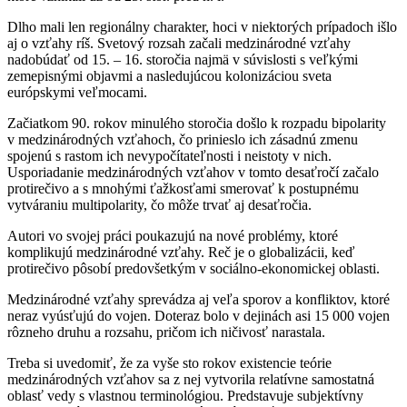
Dlho mali len regionálny charakter, hoci v niektorých prípadoch išlo
aj o vzťahy ríš. Svetový rozsah začali medzinárodné vzťahy
nadobúdať od 15. – 16. storočia najmä v súvislosti s veľkými
zemepisnými objavmi a nasledujúcou kolonizáciou sveta
európskymi veľmocami.
Začiatkom 90. rokov minulého storočia došlo k rozpadu bipolarity
v medzinárodných vzťahoch, čo prinieslo ich zásadnú zmenu
spojenú s rastom ich nevypočítateľnosti i neistoty v nich.
Usporiadanie medzinárodných vzťahov v tomto desaťročí začalo
protirečivo a s mnohými ťažkosťami smerovať k postupnému
vytváraniu multipolarity, čo môže trvať aj desaťročia.
Autori vo svojej práci poukazujú na nové problémy, ktoré
komplikujú medzinárodné vzťahy. Reč je o globalizácii, keď
protirečivo pôsobí predovšetkým v sociálno-ekonomickej oblasti.
Medzinárodné vzťahy sprevádza aj veľa sporov a konfliktov, ktoré
neraz vyúsťujú do vojen. Doteraz bolo v dejinách asi 15 000 vojen
rôzneho druhu a rozsahu, pričom ich ničivosť narastala.
Treba si uvedomiť, že za vyše sto rokov existencie teórie
medzinárodných vzťahov sa z nej vytvorila relatívne samostatná
oblasť vedy s vlastnou terminológiou. Predstavuje subjektívny