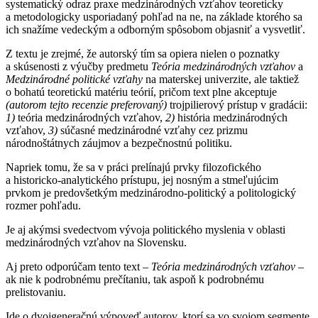
systematický odraz praxe medzinárodných vzťahov teoreticky
a metodologicky usporiadaný pohľad na ne, na základe ktorého sa
ich snažíme vedeckým a odborným spôsobom objasniť a vysvetliť.
Z textu je zrejmé, že autorský tím sa opiera nielen o poznatky
a skúsenosti z výučby predmetu
Teória medzinárodných vzťahov
a
Medzinárodné politické vzťahy
na materskej univerzite, ale taktiež
o bohatú teoretickú matériu teórií, pričom text plne akceptuje
(autorom tejto recenzie preferovaný)
trojpilierový prístup v gradácii:
1)
teória medzinárodných vzťahov,
2)
história medzinárodných
vzťahov,
3)
súčasné medzinárodné vzťahy cez prizmu
národnoštátnych záujmov a bezpečnostnú politiku.
Napriek tomu, že sa v práci prelínajú prvky filozofického
a historicko-analytického prístupu, jej nosným a stmeľujúcim
prvkom je predovšetkým medzinárodno-politický a politologický
rozmer pohľadu.
Je aj akýmsi svedectvom vývoja politického myslenia v oblasti
medzinárodných vzťahov na Slovensku.
Aj preto odporúčam tento text –
Teória medzinárodných vzťahov
–
ak nie k podrobnému prečítaniu, tak aspoň k podrobnému
prelistovaniu.
Ide o dvojgeneračnú výpoveď autorov, ktorí sa vo svojom segmente