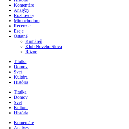
Komentáre
Analýzy
Rozhovory
Mimochodom
Recenzie
Eseje
Ostatné
Kniháreň
Klub Nového Slova
Rôzne
Titulka
Domov
Svet
Kultúra
História
Titulka
Domov
Svet
Kultúra
História
Komentáre
Analýzy