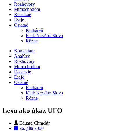
Rozhovory
Mimochodom
Recenzie
Eseje
Ostatné
Kniháreň
Klub Nového Slova
Rôzne
Komentáre
Analýzy
Rozhovory
Mimochodom
Recenzie
Eseje
Ostatné
Kniháreň
Klub Nového Slova
Rôzne
Lexa ako úkaz UFO
Eduard Chmelár
26. júla 2000