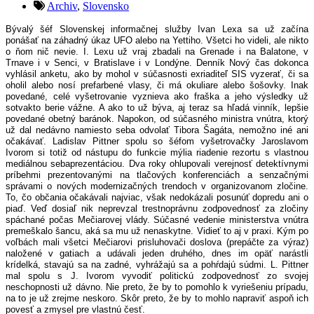
Archiv
,
Slovensko
Bývalý šéf Slovenskej informačnej služby Ivan Lexa sa už začína
ponášať na záhadný úkaz UFO alebo na Yettiho. Všetci ho videli, ale nikto
o ňom nič nevie. I. Lexu už vraj zbadali na Grenade i na Balatone, v
Trnave i v Senci, v Bratislave i v Londýne. Denník Nový čas dokonca
vyhlásil anketu, ako by mohol v súčasnosti exriaditeľ SIS vyzerať, či sa
oholil alebo nosí prefarbené vlasy, či má okuliare alebo šošovky. Inak
povedané, celé vyšetrovanie vyznieva ako fraška a jeho výsledky už
sotvakto berie vážne. A ako to už býva, aj teraz sa hľadá vinník, lepšie
povedané obetný baránok. Napokon, od súčasného ministra vnútra, ktorý
už dal nedávno namiesto seba odvolať Tibora Šagáta, nemožno iné ani
očakávať. Ladislav Pittner spolu so šéfom vyšetrovačky Jaroslavom
Ivorom si totiž od nástupu do funkcie mýlia riadenie rezortu s vlastnou
mediálnou sebaprezentáciou. Dva roky ohlupovali verejnosť detektívnymi
príbehmi prezentovanými na tlačových konferenciách a senzačnými
správami o nových modernizačných trendoch v organizovanom zločine.
To, čo občania očakávali najviac, však nedokázali posunúť dopredu ani o
piaď. Veď dosiaľ nik neprevzal trestnoprávnu zodpovednosť za zločiny
spáchané počas Mečiarovej vlády. Súčasné vedenie ministerstva vnútra
premeškalo šancu, aká sa mu už nenaskytne. Vidieť to aj v praxi. Kým po
voľbách mali všetci Mečiarovi prisluhovači doslova (prepáčte za výraz)
naložené v gatiach a udávali jeden druhého, dnes im opäť narástli
krídelká, stavajú sa na zadné, vyhrážajú sa a pohŕdajú súdmi. L. Pittner
mal spolu s J. Ivorom vyvodiť politickú zodpovednosť zo svojej
neschopnosti už dávno. Nie preto, že by to pomohlo k vyriešeniu prípadu,
na to je už zrejme neskoro. Skôr preto, že by to mohlo napraviť aspoň ich
povesť a zmysel pre vlastnú česť.