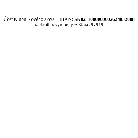
Účet Klubu Nového slova – IBAN:
SK8211000000002624852008
variabilný symbol pre Slovo
52525