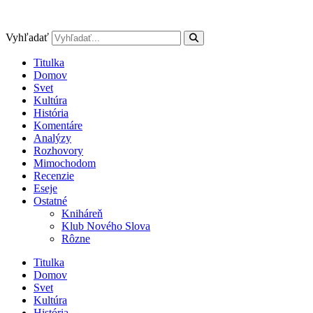
Preskočiť
na
obsah
Vyhľadať
Titulka
Domov
Svet
Kultúra
História
Komentáre
Analýzy
Rozhovory
Mimochodom
Recenzie
Eseje
Ostatné
Kniháreň
Klub Nového Slova
Rôzne
Titulka
Domov
Svet
Kultúra
História