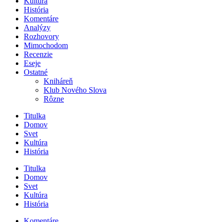
Kultúra
História
Komentáre
Analýzy
Rozhovory
Mimochodom
Recenzie
Eseje
Ostatné
Kniháreň
Klub Nového Slova
Rôzne
Titulka
Domov
Svet
Kultúra
História
Titulka
Domov
Svet
Kultúra
História
Komentáre