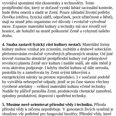
vyvolává spontánní růst ekonomiky a technosféry. Tento
protipřírodní růst, který se dočasně vymkl lidské racionální kontrole,
bude třeba omezit a sladit se Zemí. Pouze základní životní potřeby
člověka (obživa, fyzická zátěž, odpočinek, pocit užitečnosti a štěstí),
mají na straně jeho organismu své důvody i evolučně vytvořené
meze. Expanze materiální kultury a techniky má sice rovněž své
hranice, ale bohužel na straně poškozené Země a vyhynutí našeho
druhu.
4. Snaha zastavit fyzický růst kultury nestačí.
Materiální formy
kultury mohou vznikat jen zcizením, rozbitím a druhově sobeckým
přeformováním evolučně vytvořených přirozených struktur. Od jisté
úrovně rozmachu abiotické protipřírodní kultury (od průmyslové
revoluce) planeta Země sice kulturu i nadále snáší, ale stále méně ji
svou aktivitou podporuje. I kdyby dnešní kultura už dále nerostla,
pustošila by a zamořovala by Zemi svými látkovými a
energetickými nároky na prostou reprodukci. I v současné podobě
by vytvářela nebezpečné odpady, jimiž se po čase stanou všechny
vyrobené artefakty – veškerá materiální kultura včetně techniky.
Nadále by plíživě pustošila Zemi, produkovala chemické zamoření,
zplodiny produktivní, dopravní i spotřební techniky.
5. Musíme nově orientovat přírodní vědy i techniku.
Příroda
přírodní vědy k ničemu nepotřebuje. V genomech živých systémů je
obsaženo vše potřebné pro fungování biosféry. Přírodní vědy, které