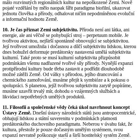
málo rozvinutých regionálních kultur na nepoškozené Zemi. Nově
pojaté vzdělání by mělo naopak šířit paradigma biofilní, ukazovat
jednotu člověka a přírody, odhalovat ničím nepodmíněnou evoluční
a informační hodnotu Země.
10. Je čas přiznat Zemi subjektivitu.
Příroda není ani látka, ani
energie, ale ani věčně se pohybující stroj – perpetuum mobile. Je
tvořivou aktivitou, nejširší spontánně obnovující se subjektivitou.
Její tvořivost umožnila i dočasnou a dílčí subjektivitu lidskou, kterou
dnes bohužel deformuje predátorsky nastavená umělá subjektivita
kulturní. Také proto se musí kulturní subjektivita přizpůsobit
podmínkám všemu nadřazené tvořivé síly přírody. Nynější expanzi
protipřírodní kultury bude třeba zastavit a podřídit dlouhodobě
možné zátěži Země. Od války s přírodou, jejího drancování a
chemického zamořování, musíme přejít k symbióze a k pokusu o
spolupráci. S planetou, jejíž tvořivou subjektivitu zarytě popíráme,
musíme uzavřít trvalý mír, dohodu o vzájemných službách a
likvidaci nepotřebných umělých produktů.
11. Filosofii a společenské vědy čeká úkol navrhnout koncept
Ústavy Země.
Dnešní ústavy národních států jsou antropocentrické,
obhajují lidskou a státní suverenitu v podmínkách platnosti
predátorského duchovního paradigmatu. Neberou v úvahu fakt, že
kultura, přestože je pouze dočasným umělým systémem, svou
expanzí nevratně poškozuje starší a širší hostitelský systém Země.