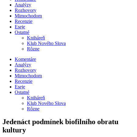
Analýzy
Rozhovory
Mimochodom
Recenzie
Eseje
Ostatné
Kniháreň
Klub Nového Slova
Rôzne
Komentáre
Analýzy
Rozhovory
Mimochodom
Recenzie
Eseje
Ostatné
Kniháreň
Klub Nového Slova
Rôzne
Jedenáct podmínek biofilního obratu
kultury