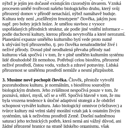
nýbrž je jejím jen dočasně existujícím cizorodým útvarem. Vzniká
procesem umělé tvořivosti našeho biologického druhu, který svůj
přirozený domov v přírodě nenachází, nýbrž namáhavě buduje.
Kultura tedy není „rozšířeným fenotypem“ člověka, jakým jsou
např. pro bobry jejich hráze. Je umělou stavbou z vysoce
uspořádaných přírodních struktur, ale podle jiné vnitřní informace –
podle duchovní kultury, kterou příroda nevytvořila a které nerozumí.
Planetární expanze umělého kulturního bytí vede proto nutně
k ubývání bytí přirozeného, tj. pro člověka nenahraditelné živé i
neživé přírody. Dosud plně neodhalená převaha přírody nad
kulturou však spočívá i v tom, že v plně umělém kulturním systému
lidé dlouhodobě žít nemohou. Potřebují celou biosféru, přirozené
neživé prostředí, čistou vodu, vzduch a zdravé potraviny. Lidská
přirozenost se umělému prostředí nemůže a nesmí přizpůsobit.
3. Musíme nově pochopit člověka.
Člověk, přestože vytvořil
pozoruhodnou kulturu, je normálním, s biosférou sourodým
biologickým druhem. Jeho zvláštnost nespočívá pouze v tom, že
poznává, mluví, myslí, učí se a věří. Spočívá hlavně v tom, že mu
byla vrozena tendence k útočné adaptivní strategii a že obdržel
schopnost vytvářet kulturu. Jako biologický omnivor (všežravec) a
tvůrce kultury má velmi slabý morální vztah jak k ostatním živým
systémům, tak k neživému prostředí Země. Dnešní nadměrnou
saturaci jeho technických potřeb, která nemá ani vážný důvod, ani
žádné přirozené hranice na straně lidského organismu, však