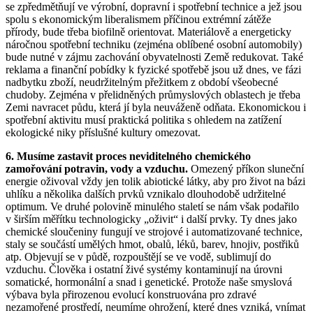
se zpředmětňují ve výrobní, dopravní i spotřební technice a jež jsou
spolu s ekonomickým liberalismem příčinou extrémní zátěže
přírody, bude třeba biofilně orientovat. Materiálově a energeticky
náročnou spotřební techniku (zejména oblíbené osobní automobily)
bude nutné v zájmu zachování obyvatelnosti Země redukovat. Také
reklama a finanční pobídky k fyzické spotřebě jsou už dnes, ve fázi
nadbytku zboží, neudržitelným přežitkem z období všeobecné
chudoby. Zejména v přelidněných průmyslových oblastech je třeba
Zemi navracet půdu, která jí byla neuváženě odňata. Ekonomickou i
spotřební aktivitu musí praktická politika s ohledem na zatížení
ekologické niky příslušné kultury omezovat.
6. Musíme zastavit proces neviditelného chemického
zamořování potravin, vody a vzduchu.
Omezený příkon sluneční
energie oživoval vždy jen tolik abiotické látky, aby pro život na bázi
uhlíku a několika dalších prvků vznikalo dlouhodobě udržitelné
optimum. Ve druhé polovině minulého staletí se nám však podařilo
v širším měřítku technologicky „oživit“ i další prvky. Ty dnes jako
chemické sloučeniny fungují ve strojové i automatizované technice,
staly se součástí umělých hmot, obalů, léků, barev, hnojiv, postřiků
atp. Objevují se v půdě, rozpouštějí se ve vodě, sublimují do
vzduchu. Člověka i ostatní živé systémy kontaminují na úrovni
somatické, hormonální a snad i genetické. Protože naše smyslová
výbava byla přirozenou evolucí konstruována pro zdravé
nezamořené prostředí, neumíme ohrožení, které dnes vzniká, vnímat