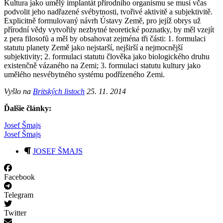
Kultura jako umělý implantát přírodního organismu se musí včas
podvolit jeho nadřazené svébytnosti, tvořivé aktivitě a subjektivitě.
Explicitně formulovaný návrh Ústavy Země, pro jejíž obrys už
přírodní vědy vytvořily nezbytné teoretické poznatky, by měl vzejít
z pera filosofů a měl by obsahovat zejména tři části: 1. formulaci
statutu planety Země jako nejstarší, nejširší a nejmocnější
subjektivity; 2. formulaci statutu člověka jako biologického druhu
existenčně vázaného na Zemi; 3. formulaci statutu kultury jako
umělého nesvébytného systému podřízeného Zemi.
Vyšlo na
Britských listoch
25. 11. 2014
Ďalšie články:
Josef Šmajs
Josef Šmajs
JOSEF ŠMAJS
Facebook
Telegram
Twitter