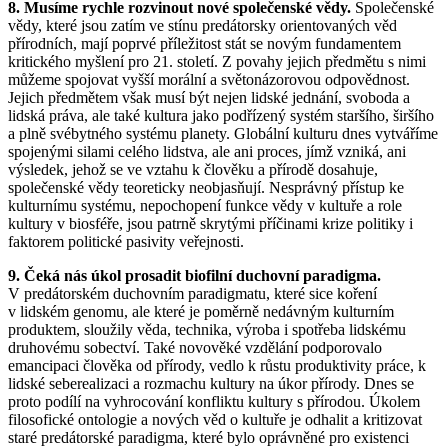
8. Musíme rychle rozvinout nové společenské vědy.
Společenské
vědy, které jsou zatím ve stínu predátorsky orientovaných věd
přírodních, mají poprvé příležitost stát se novým fundamentem
kritického myšlení pro 21. století. Z povahy jejich předmětu s nimi
můžeme spojovat vyšší morální a světonázorovou odpovědnost.
Jejich předmětem však musí být nejen lidské jednání, svoboda a
lidská práva, ale také kultura jako podřízený systém staršího, širšího
a plně svébytného systému planety. Globální kulturu dnes vytváříme
spojenými silami celého lidstva, ale ani proces, jímž vzniká, ani
výsledek, jehož se ve vztahu k člověku a přírodě dosahuje,
společenské vědy teoreticky neobjasňují. Nesprávný přístup ke
kulturnímu systému, nepochopení funkce vědy v kultuře a role
kultury v biosféře, jsou patrně skrytými příčinami krize politiky i
faktorem politické pasivity veřejnosti.
9. Čeká nás úkol prosadit biofilní duchovní paradigma.
V predátorském duchovním paradigmatu, které sice koření
v lidském genomu, ale které je poměrně nedávným kulturním
produktem, sloužily věda, technika, výroba i spotřeba lidskému
druhovému sobectví. Také novověké vzdělání podporovalo
emancipaci člověka od přírody, vedlo k růstu produktivity práce, k
lidské seberealizaci a rozmachu kultury na úkor přírody. Dnes se
proto podílí na vyhrocování konfliktu kultury s přírodou. Úkolem
filosofické ontologie a nových věd o kultuře je odhalit a kritizovat
staré predátorské paradigma, které bylo oprávněné pro existenci