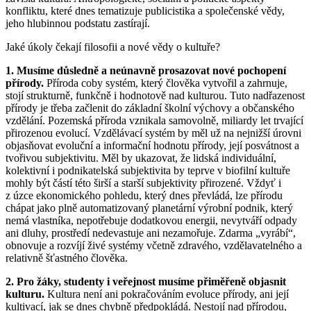
konfliktu, které dnes tematizuje publicistika a společenské vědy,
jeho hlubinnou podstatu zastírají.
Jaké úkoly čekají filosofii a nové vědy o kultuře?
1. Musíme důsledně a neúnavně prosazovat nové pochopení
přírody.
Příroda coby systém, který člověka vytvořil a zahrnuje,
stojí strukturně, funkčně i hodnotově nad kulturou. Tuto nadřazenost
přírody je třeba začlenit do základní školní výchovy a občanského
vzdělání. Pozemská příroda vznikala samovolně, miliardy let trvající
přirozenou evolucí. Vzdělávací systém by měl už na nejnižší úrovni
objasňovat evoluční a informační hodnotu přírody, její posvátnost a
tvořivou subjektivitu. Měl by ukazovat, že lidská individuální,
kolektivní i podnikatelská subjektivita by teprve v biofilní kultuře
mohly být částí této širší a starší subjektivity přirozené. Vždyť i
z úzce ekonomického pohledu, který dnes převládá, lze přírodu
chápat jako plně automatizovaný planetární výrobní podnik, který
nemá vlastníka, nepotřebuje dodatkovou energii, nevytváří odpady
ani dluhy, prostředí nedevastuje ani nezamořuje. Zdarma „vyrábí“,
obnovuje a rozvíjí živé systémy včetně zdravého, vzdělavatelného a
relativně šťastného člověka.
2. Pro žáky, studenty i veřejnost musíme přiměřeně objasnit
kulturu.
Kultura není ani pokračováním evoluce přírody, ani její
kultivací, jak se dnes chybně předpokládá. Nestojí nad přírodou,