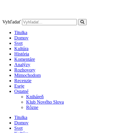
Vyhľadať
Titulka
Domov
Svet
Kultúra
História
Komentáre
Analýzy
Rozhovory
Mimochodom
Recenzie
Eseje
Ostatné
Kniháreň
Klub Nového Slova
Rôzne
Titulka
Domov
Svet