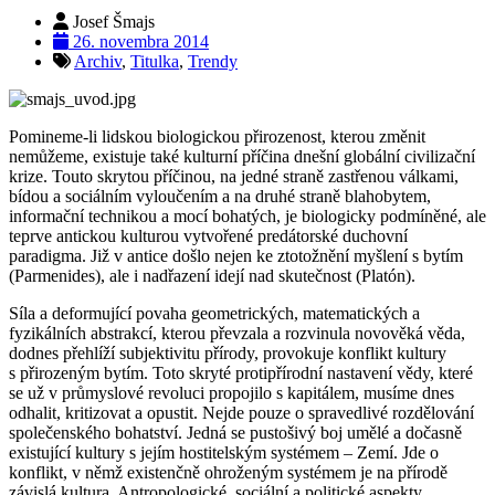
Josef Šmajs
26. novembra 2014
Archiv
,
Titulka
,
Trendy
Pomineme-li lidskou biologickou přirozenost, kterou změnit
nemůžeme, existuje také kulturní příčina dnešní globální civilizační
krize. Touto skrytou příčinou, na jedné straně zastřenou válkami,
bídou a sociálním vyloučením a na druhé straně blahobytem,
informační technikou a mocí bohatých, je biologicky podmíněné, ale
teprve antickou kulturou vytvořené predátorské duchovní
paradigma. Již v antice došlo nejen ke ztotožnění myšlení s bytím
(Parmenides), ale i nadřazení idejí nad skutečnost (Platón).
Síla a deformující povaha geometrických, matematických a
fyzikálních abstrakcí, kterou převzala a rozvinula novověká věda,
dodnes přehlíží subjektivitu přírody, provokuje konflikt kultury
s přirozeným bytím. Toto skryté protipřírodní nastavení vědy, které
se už v průmyslové revoluci propojilo s kapitálem, musíme dnes
odhalit, kritizovat a opustit. Nejde pouze o spravedlivé rozdělování
společenského bohatství. Jedná se pustošivý boj umělé a dočasně
existující kultury s jejím hostitelským systémem – Zemí. Jde o
konflikt, v němž existenčně ohroženým systémem je na přírodě
závislá kultura. Antropologické, sociální a politické aspekty