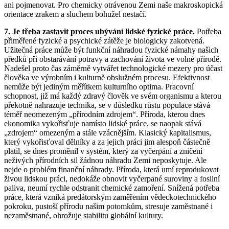
ani pojmenovat. Pro chemicky otrávenou Zemi naše makroskopická
orientace zrakem a sluchem bohužel nestačí.
7. Je třeba zastavit proces ubývání lidské fyzické práce.
Potřeba
přiměřené fyzické a psychické zátěže je biologicky zakotvená.
Užitečná práce může být funkční náhradou fyzické námahy našich
předků při obstarávání potravy a zachování života ve volné přírodě.
Nadešel proto čas záměrně vytvářet technologické mezery pro účast
člověka ve výrobním i kulturně obslužném procesu. Efektivnost
nemůže být jediným měřítkem kulturního optima. Pracovní
schopnost, již má každý zdravý člověk ve svém organismu a kterou
překotně nahrazuje technika, se v důsledku růstu populace stává
téměř neomezeným „přírodním zdrojem“. Příroda, kterou dnes
ekonomika vykořisťuje namísto lidské práce, se naopak stává
„zdrojem“ omezeným a stále vzácnějším. Klasický kapitalismus,
který vykořisťoval dělníky a za jejich práci jim alespoň částečně
platil, se dnes proměnil v systém, který za vyčerpání a zničení
neživých přírodních sil žádnou náhradu Zemi neposkytuje. Ale
nejde o problém finanční náhrady. Příroda, která umí reprodukovat
živou lidskou práci, nedokáže obnovit vyčerpané suroviny a fosilní
paliva, neumí rychle odstranit chemické zamoření. Snížená potřeba
práce, která vzniká predátorským zaměřením vědeckotechnického
pokroku, pustoší přírodu našim potomkům, stresuje zaměstnané i
nezaměstnané, ohrožuje stabilitu globální kultury.