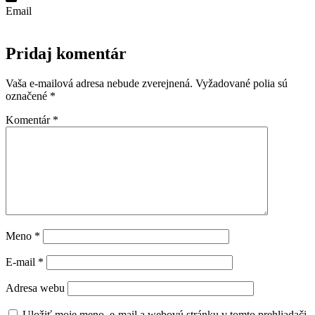
Email
Pridaj komentár
Vaša e-mailová adresa nebude zverejnená.
Vyžadované polia sú
označené
*
Komentár
*
Meno
*
E-mail
*
Adresa webu
Uložiť moje meno, e-mail a webovú stránku v tomto prehliadači