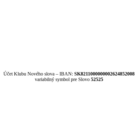
Účet Klubu Nového slova – IBAN:
SK8211000000002624852008
variabilný symbol pre Slovo
52525