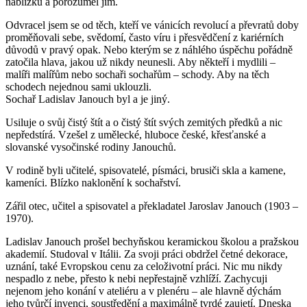
nablízku a porozuměl jim.
Odvracel jsem se od těch, kteří ve vánicích revolucí a převratů doby
proměňovali sebe, svědomí, často víru i přesvědčení z kariérních
důvodů v pravý opak. Nebo kterým se z náhlého úspěchu pořádně
zatočila hlava, jakou už nikdy neunesli. Aby někteří i mydlili –
malíři malířům nebo sochaři sochařům – schody. Aby na těch
schodech nejednou sami uklouzli.
Sochař Ladislav Janouch byl a je jiný.
Usiluje o svůj čistý štít a o čistý štít svých zemitých předků a nic
nepředstírá. Vzešel z umělecké, hluboce české, křesťanské a
slovanské vysočinské rodiny Janouchů.
V rodině byli učitelé, spisovatelé, písmáci, brusiči skla a kamene,
kameníci. Blízko naklonění k sochařství.
Zářil otec, učitel a spisovatel a překladatel Jaroslav Janouch (1903 –
1970).
Ladislav Janouch prošel bechyňskou keramickou školou a pražskou
akademií. Studoval v Itálii. Za svoji práci obdržel četné dekorace,
uznání, také Evropskou cenu za celoživotní práci. Nic mu nikdy
nespadlo z nebe, přesto k nebi nepřestajně vzhlíží. Zachycuji
nejenom jeho konání v ateliéru a v plenéru – ale hlavně dýchám
jeho tvůrčí invenci, soustředění a maximálně tvrdé zaujetí. Dneska