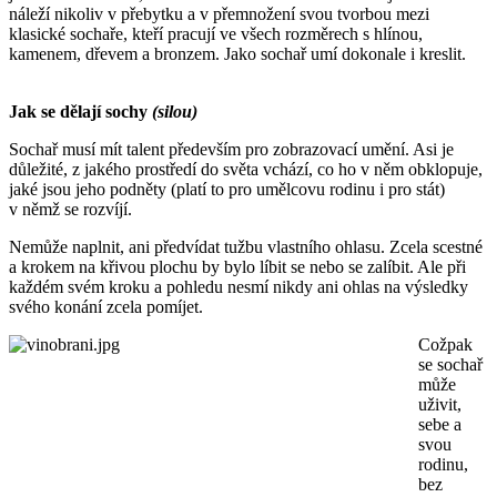
náleží nikoliv v přebytku a v přemnožení svou tvorbou mezi
klasické sochaře, kteří pracují ve všech rozměrech s hlínou,
kamenem, dřevem a bronzem. Jako sochař umí dokonale i kreslit.
Jak se dělají sochy
(silou)
Sochař musí mít talent především pro zobrazovací umění. Asi je
důležité, z jakého prostředí do světa vchází, co ho v něm obklopuje,
jaké jsou jeho podněty (platí to pro umělcovu rodinu i pro stát)
v němž se rozvíjí.
Nemůže naplnit, ani předvídat tužbu vlastního ohlasu. Zcela scestné
a krokem na křivou plochu by bylo líbit se nebo se zalíbit. Ale při
každém svém kroku a pohledu nesmí nikdy ani ohlas na výsledky
svého konání zcela pomíjet.
Cožpak
se sochař
může
uživit,
sebe a
svou
rodinu,
bez