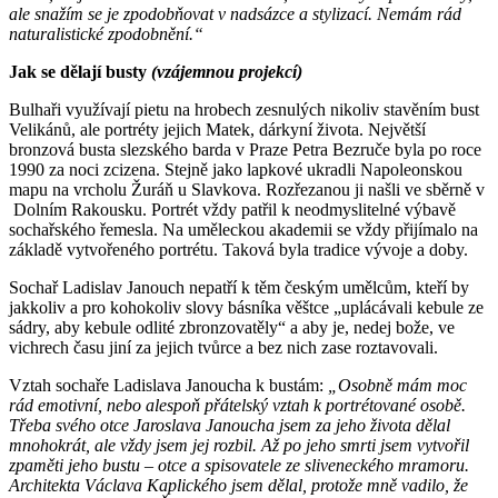
ale snažím se je zpodobňovat v nadsázce a stylizací. Nemám rád
naturalistické zpodobnění.“
Jak se dělají busty
(vzájemnou projekcí)
Bulhaři využívají pietu na hrobech zesnulých nikoliv stavěním bust
Velikánů, ale portréty jejich Matek, dárkyní života. Největší
bronzová busta slezského barda v Praze Petra Bezruče byla po roce
1990 za noci zcizena. Stejně jako lapkové ukradli Napoleonskou
mapu na vrcholu Žuráň u Slavkova. Rozřezanou ji našli ve sběrně v
Dolním Rakousku. Portrét vždy patřil k neodmyslitelné výbavě
sochařského řemesla. Na uměleckou akademii se vždy přijímalo na
základě vytvořeného portrétu. Taková byla tradice vývoje a doby.
Sochař Ladislav Janouch nepatří k těm českým umělcům, kteří by
jakkoliv a pro kohokoliv slovy básníka věštce „uplácávali kebule ze
sádry, aby kebule odlité zbronzovatěly“ a aby je, nedej bože, ve
vichrech času jiní za jejich tvůrce a bez nich zase roztavovali.
Vztah sochaře Ladislava Janoucha k bustám:
„Osobně mám moc
rád emotivní, nebo alespoň přátelský vztah k portrétované osobě.
Třeba svého otce Jaroslava Janoucha jsem za jeho života dělal
mnohokrát, ale vždy jsem jej rozbil. Až po jeho smrti jsem vytvořil
zpaměti jeho bustu – otce a spisovatele ze sliveneckého mramoru.
Architekta Václava Kaplického jsem dělal, protože mně vadilo, že