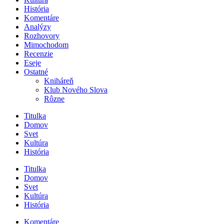
História
Komentáre
Analýzy
Rozhovory
Mimochodom
Recenzie
Eseje
Ostatné
Kniháreň
Klub Nového Slova
Rôzne
Titulka
Domov
Svet
Kultúra
História
Titulka
Domov
Svet
Kultúra
História
Komentáre