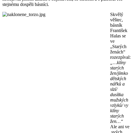
stejnému dospěli básníci.
Skvělý
věštec,
básník
František
Halas se
ve
„Starých
ženách“
rozezpíval:
„…klíny
starých
žen/jímko
dětských
nářků a
slzí/
dusítka
mužských
vzlyků/ vy
klíny
starých
žen…“
Ale ani ve
svých