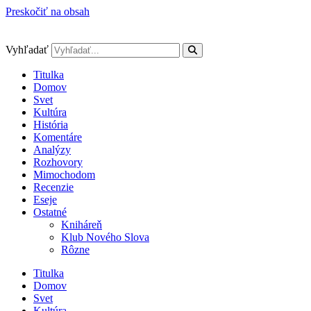
Preskočiť na obsah
Vyhľadať
Titulka
Domov
Svet
Kultúra
História
Komentáre
Analýzy
Rozhovory
Mimochodom
Recenzie
Eseje
Ostatné
Kniháreň
Klub Nového Slova
Rôzne
Titulka
Domov
Svet
Kultúra