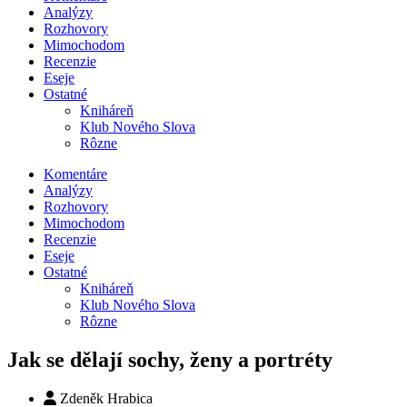
Analýzy
Rozhovory
Mimochodom
Recenzie
Eseje
Ostatné
Kniháreň
Klub Nového Slova
Rôzne
Komentáre
Analýzy
Rozhovory
Mimochodom
Recenzie
Eseje
Ostatné
Kniháreň
Klub Nového Slova
Rôzne
Jak se dělají sochy, ženy a portréty
Zdeněk Hrabica