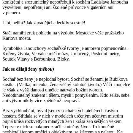
konkrétní a srozumitelný nepotřebuji k sochám Ladislava Janoucha
vysvětlení, nepotřebuji ani školené průvodce v galeriích ani
v plenéru.
Líbí, nelíbí? Jak zavádějící a leckdy scestné!
Stačí namířit zrak pohledu na výzdobu Mostecké věže pražského
Karlova mostu.
Symbolika Janouchovy sochařské tvorby je autorem pojmenována –
Kořeny života, Ve válce mlčí múzy, Umučený, Poslední metry,
Soutok Vltavy s Berounkou. Bloky.
Jak se dělají ženy
(něhou)
Sochař bez ženy je neplodná bytost. Sochař se ženami je Rubikova
kostka. (Matka, milenka, žena-věčný kolotoč života.) Vůči modelce
je však z vyšší danosti umělec natrvalo božím tvorem.
Nedotknutelný zrakem i tělem, myslí i pomyšlením. Kdo selže, sebe
ani výtvor nikdy více zpětně už neopraví.
Bez vychloubání, býval jsem v sochařských ateliérech častým
hostem. Střídala se v nich v modelech určeným učeným mistrům
bujná krása rozkvetlých mladých žen i krása žen sešlých věkem.
Teprve v nich se nakonec zračil skutečný život. To konečně
neobjevili jenom umělci s objektivem, se štětcem a s paletou. Ke