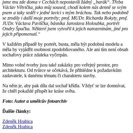
jsme mu zde doma v Čechách nepostavili žádný „barák“. Třeba
Václav Větvička, jako můj soused, chodí kolem nás denně se svým
psem a taky seděl v jedné lavici s mým bráchou. Tak nebo podobně
se zrodily i další moje portréty; prof. MUDr. Richarda Rokyty, prof.
JUDr. Václava Pavlíčka, básníka Jaroslava Holoubka, portrét
Ondry Špačka. Některé jsem vytvořil k jejich narozeninám, jiné pro
jejich připomenutí.“
V každém případě by portrét, busta, měla být podobná modelu a
měla by vyjádřit osobnost zpodobňovaného. Ale ani tím není obsah
sochařovy práce zdaleka vyčerpán.
Mimo volné tvorby jsou také zakázky pro veřejný prostor, pro
architekturu. Od tvůrce se očekává, že přihlédne k požadavkům
zadavatele, k danému tématu či charakteru stavby.
Na něm je, aby pak dílu dal sochař křídla. Vždyť se lze domnívat,
že chtěl pokaždé přispět ke kráse světa.
Foto: Autor a umělcův fotoarchiv
Ďalšie články:
Zdeněk Hrabica
Zdeněk Hrabica