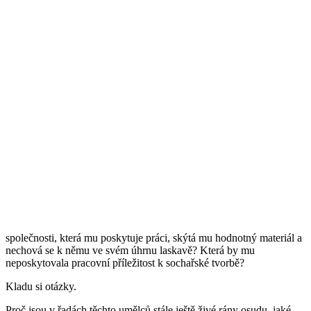
společnosti, která mu poskytuje práci, skýtá mu hodnotný materiál a
nechová se k němu ve svém úhrnu laskavě? Která by mu
neposkytovala pracovní příležitost k sochařské tvorbě?
Kladu si otázky.
Proč jsou v řadách těchto umělců stále ještě živé rány osudu, jaké