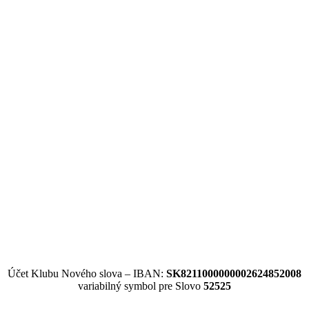
Účet Klubu Nového slova – IBAN:
SK8211000000002624852008
variabilný symbol pre Slovo
52525