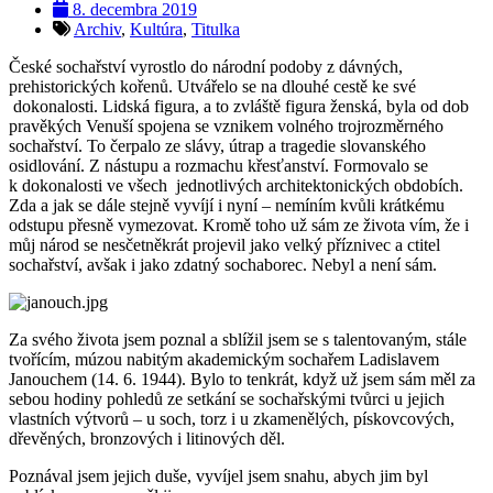
8. decembra 2019
Archiv
,
Kultúra
,
Titulka
České sochařství vyrostlo do národní podoby z dávných,
prehistorických kořenů. Utvářelo se na dlouhé cestě ke své
dokonalosti. Lidská figura, a to zvláště figura ženská, byla od dob
pravěkých Venuší spojena se vznikem volného trojrozměrného
sochařství. To čerpalo ze slávy, útrap a tragedie slovanského
osidlování. Z nástupu a rozmachu křesťanství. Formovalo se
k dokonalosti ve všech jednotlivých architektonických obdobích.
Zda a jak se dále stejně vyvíjí i nyní – nemíním kvůli krátkému
odstupu přesně vymezovat. Kromě toho už sám ze života vím, že i
můj národ se nesčetněkrát projevil jako velký příznivec a ctitel
sochařství, avšak i jako zdatný sochaborec. Nebyl a není sám.
Za svého života jsem poznal a sblížil jsem se s talentovaným, stále
tvořícím, múzou nabitým akademickým sochařem Ladislavem
Janouchem (14. 6. 1944). Bylo to tenkrát, když už jsem sám měl za
sebou hodiny pohledů ze setkání se sochařskými tvůrci u jejich
vlastních výtvorů – u soch, torz i u zkamenělých, pískovcových,
dřevěných, bronzových i litinových děl.
Poznával jsem jejich duše, vyvíjel jsem snahu, abych jim byl