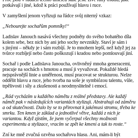
potkávají i jiné, kdož k práci používají hlavu i ruce.
V zamyšlení jenom vyřizuji na řádce svůj niterný vzkaz:
„Nebourejte sochařům pomníky!“
Ladislav Janouch nasává všechny podněty do svého bohatého díla
kolem sebe, bez nich by ani jeho sochy nevznikly. Staví je sám i
s jinými – někdy je i sám rozbíjí. Je to mnohem lepší, než když jej za
tvůrce rozbíjejí nebo často poškozují i kradou nebo pomlouvají jiní.
Sochař i podle Ladislava Janoucha, ovlivněný mnoha generacemi,
pracuje na sochách s hmotou a musí ji vyvažovat. Pokaždé hledá
nejsprávnější linie a uměřenost, musí pracovat se strukturou. Nelze
oddělit hlavu a ruce, jeho tvorba na soše je symbiózou talentu, vůle,
trpělivosti i síly a zkušenosti a neodmyslitelně i emocí.
„Rád vycházím u každého námětu z reálné představy. Ale každý
námět pak v následujících variantách stylizuji. Abstrahuji od záměru
a od skutečnosti. Dalo by se to přirovnat k jakémusi stromu, třeba ke
smrku. Ten kmen je základ a jednotlivé větve, každá z nich je
variantou. Když zjistím, že jsem vyčerpal všechny možnosti
experimentu a stylizace, vracím se zpět ke kmeni a tak to roste.“
Zní ke mně zvučná ozvěna sochařova hlasu. Ani, mám-li být