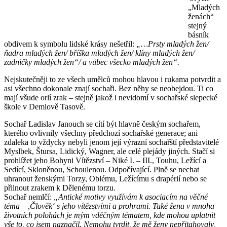
„Mladých
ženách“
stejný
básník
obdivem k symbolu lidské krásy nešetřil:
„…Prsty mladých žen/
ňadra mladých žen/ bříška mladých žen/ klíny mladých žen/
zadničky mladých žen“/ a vůbec všecko mladých žen“.
Nejskutečněji to ze všech umělců mohou hlavou i rukama potvrdit a
asi všechno dokonale znají sochaři. Bez něhy se neobejdou. Ti co
mají všude orlí zrak – stejně jakož i nevidomí v sochařské slepecké
škole v Demlově Tasově.
Sochař Ladislav Janouch se cítí být hlavně českým sochařem,
kterého ovlivnily všechny předchozí sochařské generace; ani
zdaleka to vždycky nebyli jenom její výrazní sochařští představitelé
Myslbek, Štursa, Lidický, Wagner, ale celé plejády jiných. Stačí si
prohlížet jeho Bohyni Vítězství – Niké I. – III., Touhu, Ležící a
Sedící, Skloněnou, Schoulenou. Odpočívající. Plně se nechat
uhranout ženskými Torzy, Oblému, Ležícímu s drapérií nebo se
přilnout zrakem k Dělenému torzu.
Sochař nemlčí:
„Antické motivy využívám k asociacím na věčné
téma – ,Člověk
‘
s jeho vítězstvími a prohrami. Také žena v mnoha
životních polohách je mým vděčným tématem, kde mohou uplatnit
vše to, co jsem naznačil. Nemohu tvrdit, že mě ženy nepřitahovaly,