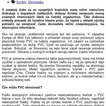
Archiv
,
Slovensko
V ostatnej dobe sa vo vyspelých krajinách sveta veľmi intenzívne
diskutuje o dopadoch niektorých, doteraz širokej verejnosti menej
známych chemických látok na ľudský organizmus. Táto diskusia
niekedy prerastá do hystérie hlavne preto, že najmä z oblasti výroby
potravín sa verejnosť často dozvedela veľmi znepokojujúce, ba
alarmujúce informácie.
Ako sa ukazuje, problémové nemusia byť len potraviny. V západnej
Európe už dlhší čas odborníci a ochranári venujú svoju pozornosť vplyvu
plastickej hmoty PVC na ľudský organizmus. Ich záujem sa sústreďuje
predovšetkým na druhy PVC, ktoré sa používajú pri výrobe detských
hračiek. Bohužiaľ, na Slovensku sa tejto téme zatiaľ nevenuje potrebná
pozornosť. Občania o možných rizikách nemajú takmer žiadne informácie.
PVC je pomerne známa chemická látka (polyvinylchlorid), ktorá má široké
využitie v spotrebnom priemysle. Okrem iného sa z nej po úpravách dajú
vyrábať aj detské hračky. Na územie Slovenskej republiky sa dostávajú
hlavne dovozom. Medzi najväčších výrobcov hračiek z PVC patrí
napríklad Čína. Čínske hračky sú známym a rozšíreným obchodným
artiklom, je možné vidieť ich na trhoch, burzách, ale aj v maloobchodnej i
veľkoobchodnej sieti.
Čím môže PVC ohrozovať?
Podľa dostupných informácií spočíva nebezpečenstvo hračiek z PVC
hlavne v tom, že tieto obsahujú niektoré látky škodlivé zdraviu, napríklad
nebezpečné ftaláty. Ftaláty sa pri výrobe hračiek z PVC používajú ako
zmäkčovadlá. Tieto chemikálie sa časom na základe pôsobenia ďalších