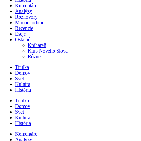
Komentáre
Analýzy
Rozhovory
Mimochodom
Recenzie
Eseje
Ostatné
Kniháreň
Klub Nového Slova
Rôzne
Titulka
Domov
Svet
Kultúra
História
Titulka
Domov
Svet
Kultúra
História
Komentáre
Analýzy