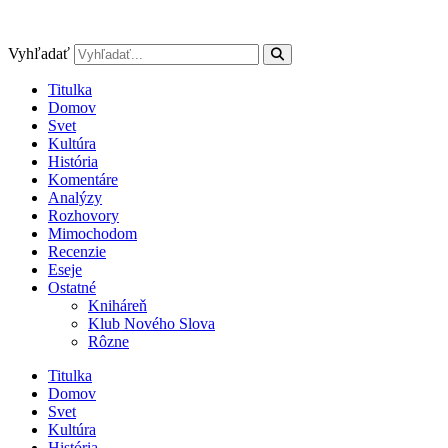
Preskočiť
na
obsah
Vyhľadať
Titulka
Domov
Svet
Kultúra
História
Komentáre
Analýzy
Rozhovory
Mimochodom
Recenzie
Eseje
Ostatné
Kniháreň
Klub Nového Slova
Rôzne
Titulka
Domov
Svet
Kultúra
História