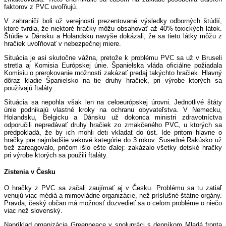
faktorov z PVC uvoľňujú.
V zahraničí boli už verejnosti prezentované výsledky odborných štúdií,
ktoré tvrdia, že niektoré hračky môžu obsahovať až 40% toxických látok.
Štúdie v Dánsku a Holandsku navyše dokázali, že sa tieto látky môžu z
hračiek uvoľňovať v nebezpečnej miere.
Situácia je asi skutočne vážna, pretože k problému PVC sa už v Bruseli
stretla aj Komisia Európskej únie. Španielska vláda oficiálne požiadala
Komisiu o prerokovanie možnosti zakázať predaj takýchto hračiek. Hlavný
dôraz kladie Španielsko na tie druhy hračiek, pri výrobe ktorých sa
používajú ftaláty.
Situácia sa nepohla však len na celoeurópskej úrovni. Jednotlivé štáty
únie podnikajú vlastné kroky na ochranu obyvateľstva. V Nemecku,
Holandsku, Belgicku a Dánsku už dokonca ministri zdravotníctva
odporučili nepredávať druhy hračiek zo zmäkčeného PVC, u ktorých sa
predpokladá, že by ich mohli deti vkladať do úst. Ide pritom hlavne o
hračky pre najmladšie vekové kategórie do 3 rokov. Susedné Rakúsko už
tiež zareagovalo, pričom išlo ešte ďalej: zakázalo všetky detské hračky
pri výrobe ktorých sa použili ftaláty.
Zistenia v Česku
O hračky z PVC sa začali zaujímať aj v Česku. Problému sa tu zatiaľ
venujú viac médiá a mimovládne organizácie, než príslušné štátne orgány.
Pravda, český občan má možnosť dozvedieť sa o celom probléme o niečo
viac než slovenský.
Napríklad organizácia Greenpeace v spolupráci s denníkom Mladá fronta