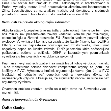
Dnes uskutočnili test hračiek z PVC zakúpených v hračkárstvach v
Prahe. Výsledky testov, ktoré spracovávalo akreditované laboratórium v
Zlíne, špecializujúce sa na analýzu hračiek, boli šokujúce: v siedmych
prípadoch z ôsmich bol obsah zmäkčovadiel väčší ako 40%!
Vedci dali za pravdu ekologickým aktivistom
Aktivita štátov Európskej únie narástla v tejto oblasti hlavne po tom, ako
boli minulý rok prezentované závery vedeckej komisie pre toxikológiu,
ekotoxikológiu a životné prostredie EÚ. Zistenia vedcov potvrdili obavy
ekológov. Vo vyhlásení komisie sa uvádza, že ftaláty (hlavne tzv. DEHP a
DINP), ktoré sa najčastejšie používajú ako zmäkčovadlá, môžu mať
negatívny dopad na ľudské zdravie. DINP je toxická látka spôsobujúca
poškodenia pečene a obličiek, DEHP v laboratórnych podmienkach
vyvolávala u testovaných krýs dokonca rakovinu!
Prijímanie nevyhnutných opatrení sa snaží brzdiť lobby výrobcov hračiek.
Tá sa momentálne pokúša obviňovať kompetentné orgány, že „poľujú na
kačičky z PVC“. Výrobcovia hračiek argumentujú hlavne tým, že na PVC
hračkách už odrástlo päť generácií detí a neexistuje dôkaz ich
nepriaznivých vplyvov. Ukazuje sa, že argumenty vedcov sú silnejšie než
argumenty výrobcov.
Otvorenou otázkou zostáva, prečo sa o tejto téme na Slovensku viac –
menej mlčí.
Autor je hovorca hnutia Greenpeace
Ďalšie články: