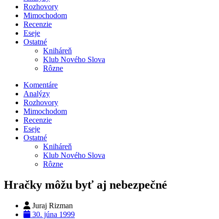
Rozhovory
Mimochodom
Recenzie
Eseje
Ostatné
Kniháreň
Klub Nového Slova
Rôzne
Komentáre
Analýzy
Rozhovory
Mimochodom
Recenzie
Eseje
Ostatné
Kniháreň
Klub Nového Slova
Rôzne
Hračky môžu byť aj nebezpečné
Juraj Rizman
30. júna 1999