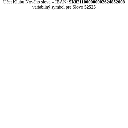
Účet Klubu Nového slova – IBAN:
SK8211000000002624852008
variabilný symbol pre Slovo
52525