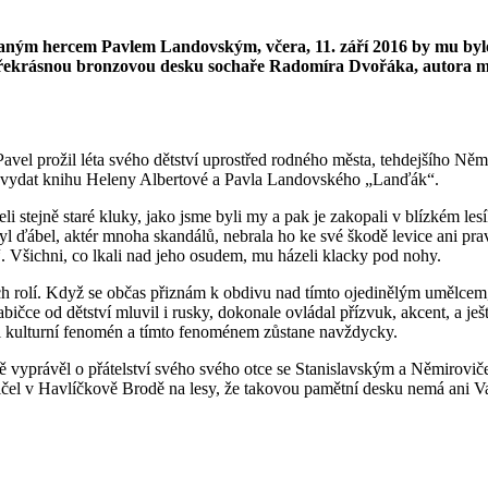
ým hercem Pavlem Landovským, včera, 11. září 2016 by mu bylo os
li překrásnou bronzovou desku sochaře Radomíra Dvořáka, autora
Pavel prožil léta svého dětství uprostřed rodného města, tehdejšího N
 se i vydat knihu Heleny Albertové a Pavla Landovského „Lanďák“.
eli stejně staré kluky, jako jsme byli my a pak je zakopali v blízkém l
byl ďábel, aktér mnoha skandálů, nebrala ho ke své škodě levice ani pr
 Všichni, co lkali nad jeho osudem, mu házeli klacky pod nohy.
h rolí. Když se občas přiznám k obdivu nad tímto ojedinělým umělcem, j
čce od dětství mluvil i rusky, dokonale ovládal přízvuk, akcent, a ješt
kulturní fenomén a tímto fenoménem zůstane navždycky.
sně vyprávěl o přátelství svého svého otce se Stanislavským a Němiro
 kričel v Havlíčkově Brodě na lesy, že takovou pamětní desku nemá ani 