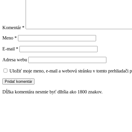
Komentár
*
Meno
*
E-mail
*
Adresa webu
Uložiť moje meno, e-mail a webovú stránku v tomto prehliadači 
Dĺžka komentára nesmie byť dlhšia ako 1800 znakov.