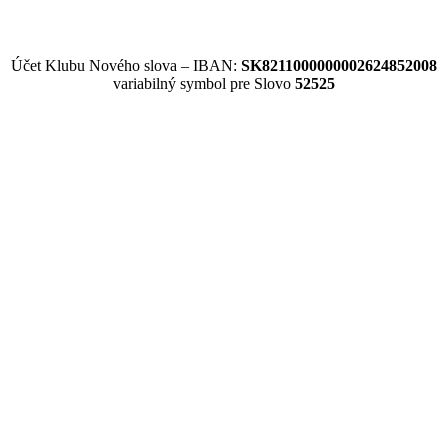
Účet Klubu Nového slova – IBAN:
SK8211000000002624852008
variabilný symbol pre Slovo
52525