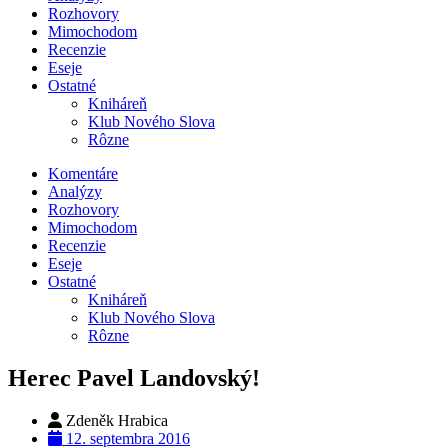
Rozhovory
Mimochodom
Recenzie
Eseje
Ostatné
Kniháreň
Klub Nového Slova
Rôzne
Komentáre
Analýzy
Rozhovory
Mimochodom
Recenzie
Eseje
Ostatné
Kniháreň
Klub Nového Slova
Rôzne
Herec Pavel Landovský!
Zdeněk Hrabica
12. septembra 2016