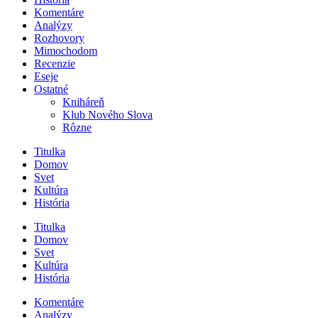
Komentáre
Analýzy
Rozhovory
Mimochodom
Recenzie
Eseje
Ostatné
Kniháreň
Klub Nového Slova
Rôzne
Titulka
Domov
Svet
Kultúra
História
Titulka
Domov
Svet
Kultúra
História
Komentáre
Analýzy