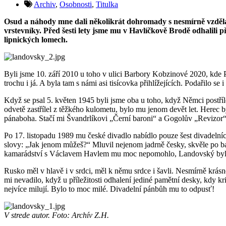
Archiv
,
Osobnosti
,
Titulka
Osud a náhody mne dali několikrát dohromady s nesmírně vzdělan
vrstevníky. Před šesti lety jsme mu v Havlíčkově Brodě odhali
lipnických lomech.
Byli jsme 10. září 2010 u toho v ulici Barbory Kobzinové 2020, kde 
trochu i já. A byla tam s námi asi tisícovka přihlížejících. Podařilo
Když se psal 5. květen 1945 byli jsme oba u toho, když Němci postříl
odvetě zastřílel z těžkého kulometu, bylo mu jenom devět let. Herec 
pánaboha. Stačí mi Švandrlíkovi „Černí baroni“ a Gogolův „Revizor“.
Po 17. listopadu 1989 mu české divadlo nabídlo pouze šest divadelníc
slovy: „Jak jenom můžeš?“ Mluvil nejenom jadrně česky, skvěle po babi
kamarádství s Václavem Havlem mu moc nepomohlo, Landovský byl 
Rusko měl v hlavě i v srdci, měl k němu srdce i šavli. Nesmírně krá
mi nevadilo, když u příležitosti odhalení jediné pamětní desky, kdy
nejvíce milují. Bylo to moc milé. Divadelní pánbůh mu to odpusť!
V strede autor. Foto: Archív Z.H.