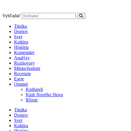
Preskočiť
na
obsah
Vyhľadať
Titulka
Domov
Svet
Kultúra
História
Komentáre
Analýzy
Rozhovory
Mimochodom
Recenzie
Eseje
Ostatné
Kniháreň
Klub Nového Slova
Rôzne
Titulka
Domov
Svet
Kultúra
História