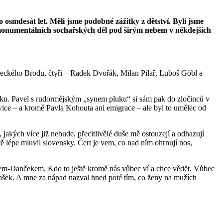
mdesát let. Měli jsme podobné zážitky z dětství. Byli jsme
 monumentálních sochařských děl pod širým nebem v někdejších
ěmeckého Brodu, čtyři – Radek Dvořák, Milan Pilař, Luboš Gőbl a
esíku. Pavel s rudormějským „synem pluku“ si sám pak do zločinců v
avice – a kromě Pavla Kohouta ani emigrace – ale byl to umělec od
akých více již nebude, přecitlivělé duše mě ostouzejí a odhazují
ě lépe mluvil slovensky. Čert je vem, co nad ním ohrnují nos,
vičem-Dančekem. Kdo to ještě kromě nás vůbec ví a chce vědět. Vůbec
Vašek. A mne za nápad nazval hned poté tím, co ženy na mužích