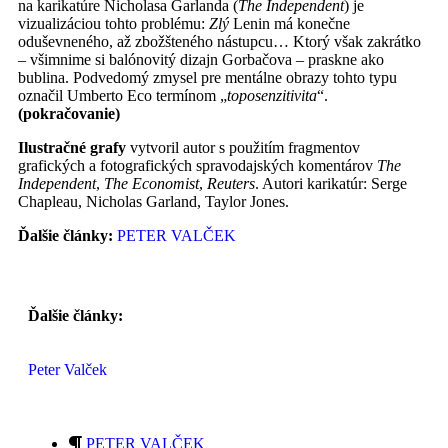
na karikatúre Nicholasa Garlanda (
The Independent
) je
vizualizáciou tohto problému:
Zlý
Lenin má konečne
oduševneného, až zbožšteného nástupcu… Ktorý však zakrátko
– všimnime si balónovitý dizajn Gorbačova – praskne ako
bublina. Podvedomý zmysel pre mentálne obrazy tohto typu
označil Umberto Eco termínom „
toposenzitivita
“.
(pokračovanie)
Ilustračné grafy
vytvoril autor s použitím fragmentov
grafických a fotografických spravodajských komentárov
The
Independent
,
The Economist
,
Reuters
. Autori karikatúr: Serge
Chapleau, Nicholas Garland, Taylor Jones.
Ďalšie články:
PETER VALČEK
Ďalšie články:
Peter Valček
PETER VALČEK