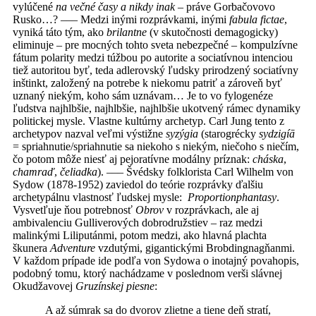
vylúčené
na večné časy a nikdy inak
– práve Gorbačovovo
Rusko…? ––– Medzi inými rozprávkami, inými
fabula fictae
,
vyniká táto tým, ako
brilantne
(v skutočnosti demagogicky)
eliminuje – pre mocných tohto sveta nebezpečné – kompulzívne
fátum polarity medzi túžbou po autorite a sociatívnou intenciou
tiež autoritou byť, teda adlerovský ľudsky prirodzený sociatívny
inštinkt, založený na potrebe k niekomu patriť a zároveň byť
uznaný niekým, koho sám uznávam… Je to vo fylogenéze
ľudstva najhlbšie, najhlbšie, najhlbšie ukotvený rámec dynamiky
politickej mysle. Vlastne kultúrny archetyp. Carl Jung tento z
archetypov nazval veľmi výstižne
syzýgia
(starogrécky
sydzigíā
= spriahnutie/spriahnutie sa niekoho s niekým, niečoho s niečím,
čo potom môže niesť aj pejoratívne modálny príznak:
cháska
,
chamraď
,
čeliadka
). ––– Švédsky folklorista Carl Wilhelm von
Sydow (1878-1952) zaviedol do teórie rozprávky ďalšiu
archetypálnu vlastnosť ľudskej mysle:
Proportionphantasy
.
Vysvetľuje ňou potrebnosť
Obrov
v rozprávkach, ale aj
ambivalenciu Gulliverových dobrodružstiev – raz medzi
malinkými Liliputánmi, potom medzi, ako hlavná plachta
škunera
Adventure
vzdutými, gigantickými Brobdingnagňanmi.
V každom prípade ide podľa von Sydowa o inotajný povahopis,
podobný tomu, ktorý nachádzame v poslednom verši slávnej
Okudžavovej
Gruzínskej piesne
:
A až súmrak sa do dvorov zlietne a tiene deň stratí,