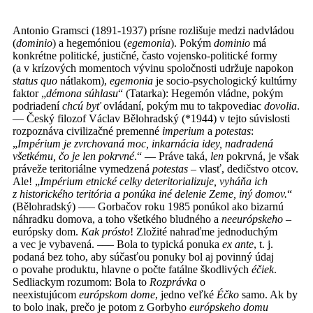
Antonio Gramsci (1891-1937) prísne rozlišuje medzi nadvládou
(
dominio
) a hegemóniou (
egemonia
). Pokým
dominio
má
konkrétne politické, justičné, často vojensko-politické formy
(a v krízových momentoch vývinu spoločnosti udržuje napokon
status quo
nátlakom),
egemonia
je socio-psychologický kultúrny
faktor „
démona súhlasu
“ (Tatarka): Hegemón vládne, pokým
podriadení
chcú byť
ovládaní, pokým mu to takpovediac
dovolia
.
–– Český filozof Václav Bělohradský (*1944) v tejto súvislosti
rozpoznáva civilizačné premenné
imperium
a
potestas
:
„
Impérium
je zvrchovaná moc, inkarnácia idey, nadradená
všetkému, čo je len pokrvné
.“ –– Práve taká,
len
pokrvná, je však
práveže teritoriálne vymedzená
potestas
– vlasť, dedičstvo otcov.
Ale! „
Impérium
etnické celky deteritorializuje, vyháňa ich
z historického teritória a ponúka iné delenie Zeme, iný domov.
“
(Bělohradský) ––– Gorbačov roku 1985 ponúkol ako bizarnú
náhradku domova, a toho všetkého bludného a
neeurópskeho
–
európsky dom.
Kak prósto
! Zložité nahraďme jednoduchým
a vec je vybavená. ––– Bola to typická ponuka
ex ante
, t. j.
podaná bez toho, aby súčasťou ponuky bol aj povinný údaj
o povahe produktu, hlavne o počte fatálne škodlivých
éčiek
.
Sedliackym rozumom: Bola to
Rozprávka
o
neexistujúcom
európskom dome
, jedno veľké
Éčko
samo. Ak by
to bolo inak, prečo je potom z Gorbyho
európskeho domu