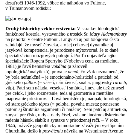
desaťročí 1946-1992, vôbec nie náhodou vo Fultone,
v Trumanovom rodisku:
Druhý historický vektor vrstvenia:
V skratke: Ideologická
funkčnosť kostola, vystavaného z trosiek
St. Mary Aldemanbury
na pahorku v centre Fultonu. Lingvisti aj politológovia často
zabúdajú, že myseľ človeka, a v jej celkovej dynamike aj
jazyková kompetencia, je prirodzene mýtotvorná. Je to dané
špecializáciou mozgových pologulí: Podľa objaviteľa tejto
špecializácie Rogera Sperryho (Nobelova cena za medicínu,
1981) je ľavá hemisféra
vokálna
(a zároveň
topologická/analytická), pravá je
nemá
, čo však neznamená, že
by bola nefunkčná – je emocionálno-holistická a patická; od
gréckeho
páthos
(= vášeň, náruživosť, snaha, jungovský
rarach
,
vtip). Patrí sem nálada, veselosť i smútok, hnev, ale tiež zmysel
pre celok, i jeho rozmetanie, teda aj geometria a mentálne
mapovanie priestorov. – Ľavá hemisféra je, naopak, topologická,
od starogréckeho
tópos
(= poloha, povaha miesta; prenesene
potom aj štruktúra argumentu či narácie). Sem patrí aj aritmetika,
zmysel pre číslo, rady a riady čísel, vrátane lineárne diskrétneho
radenia hlások, slabík a syntaxe v prirodzenej reči. – V roku
1946, práveže geopoliticky mimoriadne závažným vystúpením
Churchilla, došlo k
posväteniu
návršia na Westminster Avenue