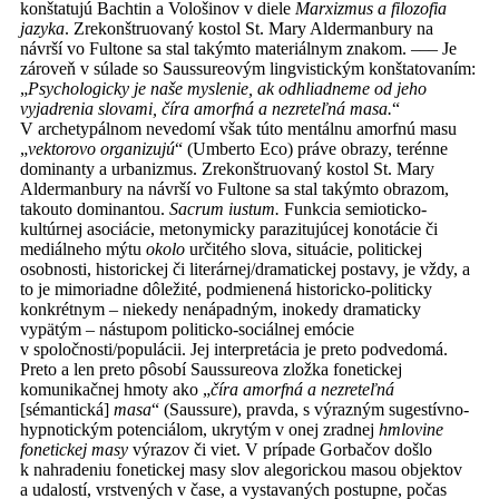
konštatujú Bachtin a Vološinov v diele
Marxizmus a filozofia
jazyka
. Zrekonštruovaný kostol St. Mary Aldermanbury na
návrší vo Fultone sa stal takýmto materiálnym znakom. ––– Je
zároveň v súlade so Saussureovým lingvistickým konštatovaním:
„
Psychologicky je naše myslenie, ak odhliadneme od jeho
vyjadrenia slovami, číra amorfná a nezreteľná masa.
“
V archetypálnom nevedomí však túto mentálnu amorfnú masu
„
vektorovo organizujú
“ (Umberto Eco) práve obrazy, terénne
dominanty a urbanizmus. Zrekonštruovaný kostol St. Mary
Aldermanbury na návrší vo Fultone sa stal takýmto obrazom,
takouto dominantou.
Sacrum iustum.
Funkcia semioticko-
kultúrnej asociácie, metonymicky parazitujúcej konotácie či
mediálneho mýtu
okolo
určitého slova, situácie, politickej
osobnosti, historickej či literárnej/dramatickej postavy, je vždy, a
to je mimoriadne dôležité, podmienená historicko-politicky
konkrétnym – niekedy nenápadným, inokedy dramaticky
vypätým – nástupom politicko-sociálnej emócie
v spoločnosti/populácii. Jej interpretácia je preto podvedomá.
Preto a len preto pôsobí Saussureova zložka fonetickej
komunikačnej hmoty ako „
číra amorfná a nezreteľná
[sémantická]
masa
“ (Saussure), pravda, s výrazným sugestívno-
hypnotickým potenciálom, ukrytým v onej zradnej
hmlovine
fonetickej masy
výrazov či viet. V prípade Gorbačov došlo
k nahradeniu fonetickej masy slov alegorickou masou objektov
a udalostí, vrstvených v čase, a vystavaných postupne, počas