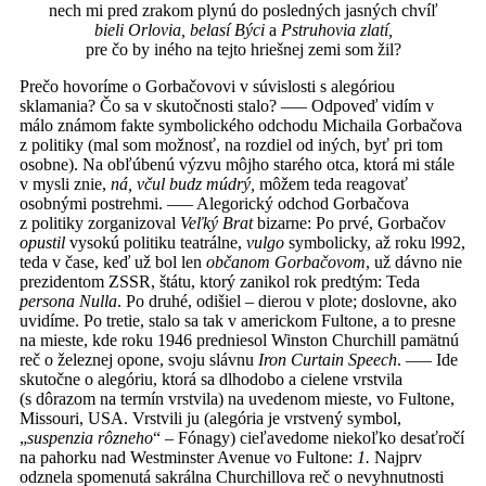
nech mi pred zrakom plynú do posledných jasných chvíľ
bieli Orlovia, belasí Býci
a
Pstruhovia zlatí,
pre čo by iného na tejto hriešnej zemi som žil?
Prečo hovoríme o Gorbačovovi v súvislosti s alegóriou
sklamania? Čo sa v skutočnosti stalo? ––– Odpoveď vidím v
málo známom fakte symbolického odchodu Michaila Gorbačova
z politiky (mal som možnosť, na rozdiel od iných, byť pri tom
osobne). Na obľúbenú výzvu môjho starého otca, ktorá mi stále
v mysli znie,
ná, včul budz múdrý,
môžem teda reagovať
osobnými postrehmi. ––– Alegorický odchod Gorbačova
z politiky zorganizoval
Veľký Brat
bizarne: Po prvé, Gorbačov
opustil
vysokú politiku teatrálne,
vulgo
symbolicky, až roku l992,
teda v čase, keď už bol len
občanom Gorbačovom
, už dávno nie
prezidentom ZSSR, štátu, ktorý zanikol rok predtým: Teda
persona Nulla
. Po druhé, odišiel – dierou v plote; doslovne, ako
uvidíme. Po tretie, stalo sa tak v americkom Fultone, a to presne
na mieste, kde roku 1946 predniesol Winston Churchill pamätnú
reč o železnej opone, svoju slávnu
Iron Curtain Speech
. ––– Ide
skutočne o alegóriu, ktorá sa dlhodobo a cielene vrstvila
(s dôrazom na termín vrstvila) na uvedenom mieste, vo Fultone,
Missouri, USA. Vrstvili ju (alegória je vrstvený symbol,
„
suspenzia rôzneho
“ – Fónagy) cieľavedome niekoľko desaťročí
na pahorku nad Westminster Avenue vo Fultone:
1.
Najprv
odznela spomenutá sakrálna Churchillova reč o nevyhnutnosti