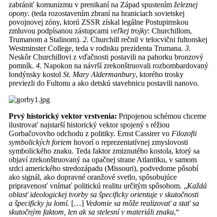
zabrániť komunizmu v prenikaní na Západ spustením
železnej
opony
. (teda rozostavením zbraní na hraniciach sovietskej
povojnovej zóny, ktorú ZSSR získal legálne Postupimskou
zmluvou podpísanou zástupcami
veľkej trojky
: Churchillom,
Trumanom a Stalinom).
2.
Churchill rečnil v telocvični fultonskej
Westminster College, teda v rodisku prezidenta Trumana.
3.
Neskôr Churchillovi z vďačnosti postavili na pahorku bronzový
pomník.
4.
Napokon na návrší zrekonštruovali rozbombardovaný
londýnsky kostol
St. Mary Aldermanbury
, ktorého trosky
previezli do Fultonu a ako detskú stavebnicu postavili nanovo.
Prvý historický vektor vrstvenia:
Pripojenou schémou chceme
ilustrovať najstarší historický vektor spojený s réžiou
Gorbačovovho odchodu z politiky. Ernst Cassirer vo
Filozofii
symbolických foriem
hovorí o reprezentatívnej zmyslovosti
symbolického znaku. Teda faktor zmiznutého kostola, ktorý sa
objaví zrekonštruovaný na opačnej strane Atlantiku, v samom
srdci amerického stredozápadu (Missouri), podvedome pôsobí
ako signál, ako dopravné oranžové svetlo, spôsobujúce
pripravenosť vnímať politickú realitu určitým spôsobom. „
Každá
oblasť ideologickej tvorby sa špecificky orientuje v skutočnosti
a špecificky ju lomí.
[…]
Vedomie sa môže realizovať a stať sa
skutočným faktom, len ak sa stelesní v materiáli znaku
,“