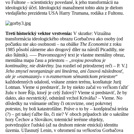
vo Fultone – scientisticky povedané, k jeho transformácii na
ideologický účel. Ideologický manažment tohto aktu je dielom
vtedajšieho prezidenta USA Harry Trumana, rodáka z Fultonu.
Tretí historický vektor vrstvenia:
V skratke: Vizuálna
transformácia ideologického obrazu Gorbačova ako osoby (od
počiatku nie ako osobnosti – na obálke
The Economist
z roku
1985 pôsobí zámerne ako drogový díler na nároží Picadilly, nie
ako štátnik). ––– Pravomozgový text je vlastne mentálny obraz,
mentálna mapa času a priestoru – „
svojou povahou je
kontinuálny, nie diskrétny.
[na rozdiel od prirodzenej reči – P. V.]
Jeho zmysel neorganizuje ani lineárna, ani časová následnosť,
ale je »rozmazaný« v n-rozmernom sémantickom priestore
“
každodenných udalostí, vrátane zmien terénu, konštatuje Jurij
Lotman. Vieme si predstaviť, že by niekto začal vo veľkom ťažiť
žulu v hore Říp, ktorý je celý žulový? Vieme si predstaviť, že by
dakto, ako
neestetický
, odstránil vrchol Kriváňa? – Vieme. No
dôsledky na vnímanie otčiny či otcovizne, onej pokrvnej
potestas
, by boli katastrofálne. Práve o to by – konšpiračná teória
(?) – pri takej ťažbe šlo, či nie? V oboch prípadoch ide o sakrálne
hory Čechov a Slovákov, totemické terénne objekty,
potvrdzujúce ľudskú (až na druhom mieste etnickú) identitu
územia. Užasnutý Lenin, v ohromení na
veľkosťou
Gorbačova