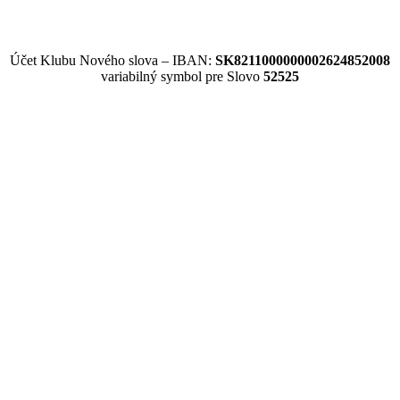
Účet Klubu Nového slova – IBAN:
SK8211000000002624852008
variabilný symbol pre Slovo
52525