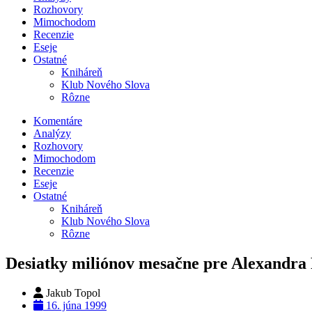
Rozhovory
Mimochodom
Recenzie
Eseje
Ostatné
Kniháreň
Klub Nového Slova
Rôzne
Komentáre
Analýzy
Rozhovory
Mimochodom
Recenzie
Eseje
Ostatné
Kniháreň
Klub Nového Slova
Rôzne
Desiatky miliónov mesačne pre Alexandra 
Jakub Topol
16. júna 1999