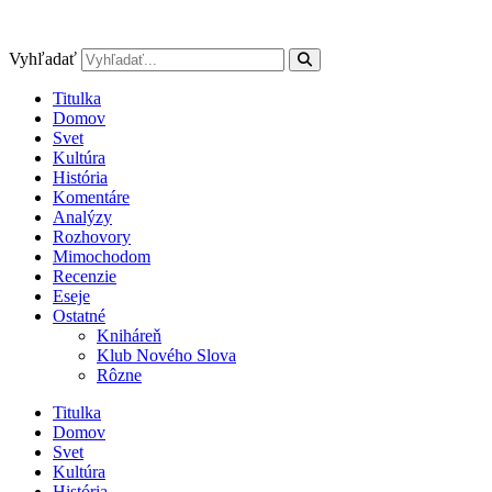
Preskočiť
na
obsah
Vyhľadať
Titulka
Domov
Svet
Kultúra
História
Komentáre
Analýzy
Rozhovory
Mimochodom
Recenzie
Eseje
Ostatné
Kniháreň
Klub Nového Slova
Rôzne
Titulka
Domov
Svet
Kultúra
História