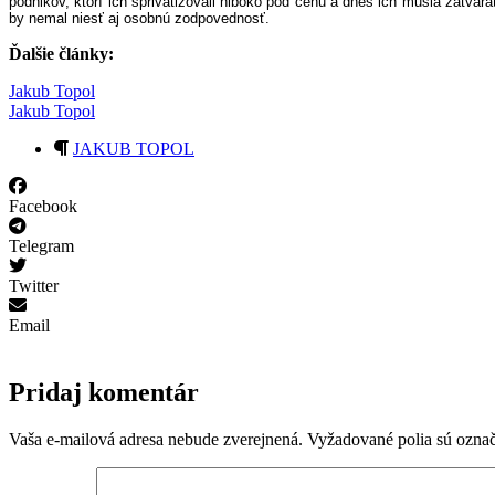
podnikov, ktorí ich sprivatizovali hlboko pod cenu a dnes ich musia zatvára
by nemal niesť aj osobnú zodpovednosť.
Ďalšie články:
Jakub Topol
Jakub Topol
JAKUB TOPOL
Facebook
Telegram
Twitter
Email
Pridaj komentár
Vaša e-mailová adresa nebude zverejnená.
Vyžadované polia sú ozna