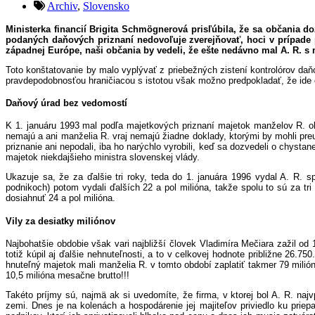
Archiv
,
Slovensko
Ministerka financií Brigita Schmögnerová prisľúbila, že sa občania d
podaných daňových priznaní nedovoľuje zverejňovať, hoci v prípade po
západnej Európe, naši občania by vedeli, že ešte nedávno mal A. R. 
Toto konštatovanie by malo vyplývať z priebežných zistení kontrolórov daň
pravdepodobnosťou hraničiacou s istotou však možno predpokladať, že ide o 
Daňový úrad bez vedomostí
K 1. januáru 1993 mal podľa majetkových priznaní majetok manželov R. o
nemajú a ani manželia R. vraj nemajú žiadne doklady, ktorými by mohli pre
priznanie ani nepodali, iba ho narýchlo vyrobili, keď sa dozvedeli o chysta
majetok niekdajšieho ministra slovenskej vlády.
Ukazuje sa, že za ďalšie tri roky, teda do 1. januára 1996 vydal A. R. 
podnikoch) potom vydali ďalších 22 a pol milióna, takže spolu to sú za t
dosiahnuť 24 a pol milióna.
Vily za desiatky miliónov
Najbohatšie obdobie však vari najbližší človek Vladimíra Mečiara zažil od
totiž kúpil aj ďalšie nehnuteľnosti, a to v celkovej hodnote približne 26.
hnuteľný majetok mali manželia R. v tomto období zaplatiť takmer 79 milión
10,5 milióna mesačne brutto!!!
Takéto príjmy sú, najmä ak si uvedomíte, že firma, v ktorej bol A. R. naj
zemi. Dnes je na kolenách a hospodárenie jej majiteľov priviedlo ku priep