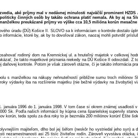
ozvedia, aké príjmy mal v nedávnej minulosti najväčší prominent HZDS A
liticky činných osôb by takáto ochrana platiť nemala. Ak by aj na Slov
s manželkou preukázané príjmy vo výške cca 10,5 milióna korún mesačne
ového úradu (DÚ) Košice II. SLOVO sa k informáciam o kontrole dostalo úplnou
informácie, ktoré by, ak by to dovoľoval zákon, naozaj mohli potvrdiť prísluš
bsahovať rodinný dom na Kremnickej ul. a hnuteľný majetok v celkovej hod
ukázať, že takto majetkové priznania niekedy na DÚ Košice II odovzdali. Z 
nej daňovej kontrole. Potom je však zároveň otázne, či je takáto informácia p
spolu s manželkou na nákupy nehnuteľností približne sumu troch miliónov S
ri roky výdavky iba na rozšírenie majetku (nie bežné výdavky na živobytie) 
 1. januára 1996 do 1. januára 1998. V tom čase si okrem známej usadlosti v
750.000 Sk. Podľa našich informácií by kúpna cena španielskej supervily sta
ov korún, teda spolu za dva roky to je bezmála 200 miliónov korún! Ešte šok
vplyvnejším majiteľom, dlho bol jej šéfom (neskôr ho vystriedal jeho syn) a
asti nezamestnanosti asi 25 tisíc živiteľov rodín. Zároveň vyvstáva otázka,