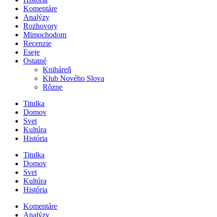
Komentáre
Analýzy
Rozhovory
Mimochodom
Recenzie
Eseje
Ostatné
Kniháreň
Klub Nového Slova
Rôzne
Titulka
Domov
Svet
Kultúra
História
Titulka
Domov
Svet
Kultúra
História
Komentáre
Analýzy