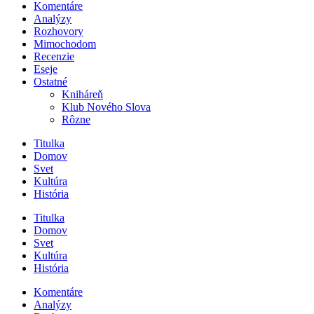
Komentáre
Analýzy
Rozhovory
Mimochodom
Recenzie
Eseje
Ostatné
Kniháreň
Klub Nového Slova
Rôzne
Titulka
Domov
Svet
Kultúra
História
Titulka
Domov
Svet
Kultúra
História
Komentáre
Analýzy