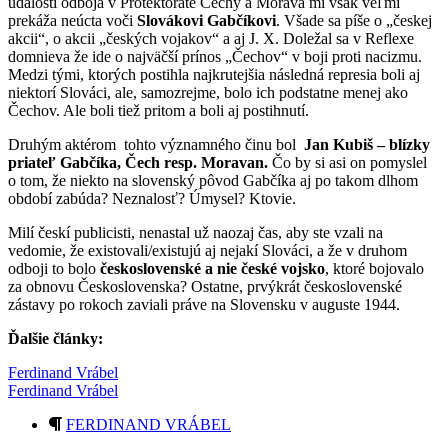
udalosti odboja v Protektoráte Čechy a Morava mi však veľmi
prekáža neúcta voči
Slovákovi Gabčíkovi
. Všade sa píše o „českej
akcii“, o akcii „českých vojakov“ a aj J. X. Doležal sa v Reflexe
domnieva že ide o najväčší prínos „Čechov“ v boji proti nacizmu.
Medzi tými, ktorých postihla najkrutejšia následná represia boli aj
niektorí Slováci, ale, samozrejme, bolo ich podstatne menej ako
Čechov. Ale boli tiež pritom a boli aj postihnutí.
Druhým aktérom tohto významného činu bol
Jan Kubiš – blízky
priateľ Gabčíka, Čech resp. Moravan.
Čo by si asi on pomyslel
o tom, že niekto na slovenský pôvod Gabčíka aj po takom dlhom
období zabúda? Neznalosť? Úmysel? Ktovie.
Milí českí publicisti, nenastal už naozaj čas, aby ste vzali na
vedomie, že existovali/existujú aj nejakí Slováci, a že v druhom
odboji to bolo
československé a nie české vojsko
, ktoré bojovalo
za obnovu Československa? Ostatne, prvýkrát československé
zástavy po rokoch zaviali práve na Slovensku v auguste 1944.
Ďalšie články:
Ferdinand Vrábel
Ferdinand Vrábel
FERDINAND VRÁBEL