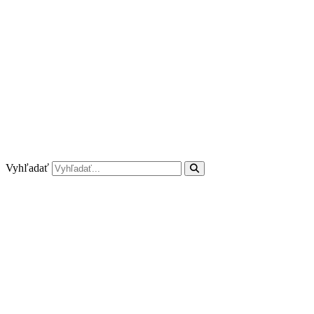
Preskočiť
na
obsah
Vyhľadať