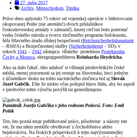
27. mája 2017
Archiv
,
Mimochodom
,
Titulka
Práve dnes uplynulo 75 rokov od vojenskej operácie v hitlerovcami
okupovanej Prahe (nie atentátu!) dvoch príslušníkov
československej armády v zahraničí, ktorej cieľom bolo potrestať
vraha českého národa a tvorcu zločinného programu holokaustu,
šéfa Hlavného úradu ríšskej bezpečnosti (
Reichssicherheitshauptamt
– RSHA) a Bezpečnostnej služby (
Sicherheitsdienst
– SD), v
rokoch
1941
–
1942
zástupcu ríšskeho protektora
Protektorátu
Čechy a Morava
, obergruppenführera
Reinharda Heydricha
.
Ako sa dalo čakať, túto udalosť si všímajú predovšetkým české
médiá, menej pozornosti sa jej venuje na Slovensku, hoci jedným
z účastníkov útoku na tohto nacistického zločinca bol aj
Slovák
Jozef Gabčík
. Ešte že niekto včas pošepol hlave štátu, aby ho aspoň
v predvečer tohto výročia povýšil na generálmajora.
Pamätník Jozefa Gabčíka v jeho rodnom Poluvsí. Foto: Emil
Polák
Ten, kto pozná moje publikované práce, pôsobenie a názory iste
vie, že ma nikto nemôže obviňovať z čechofóbstva alebo
hejslováctva. Na českých príspevkoch k tejto najvýznamnejšej