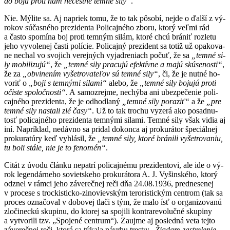
do bo­ja pro­ti nám ne­čes­tné tem­né si­ly“
.
Nie. Mý­li­te sa. Aj na­priek to­mu, že to tak pô­so­bí, nej­de o ďal­ší z vý­
ro­kov sú­čas­né­ho pre­zi­den­ta Po­li­caj­né­ho zbo­ru, kto­rý veľ­mi rád
a čas­to spo­mí­na boj pro­ti tem­ným si­lám, kto­ré chcú brá­niť roz­le­tu
je­ho vy­vo­le­nej čas­ti po­lí­cie. Po­li­caj­ný pre­zi­dent sa to­tiž už opa­ko­va­
ne ne­chal vo svo­jich ve­rej­ných vy­jad­re­niach po­čuť, že sa
„tem­né si­
ly mo­bi­li­zu­jú“
, že
„tem­né si­ly pra­cu­jú efek­tív­ne a ma­jú skú­se­nos­ti“
,
že za
„ob­vi­ne­ním vy­šet­ro­va­te­ľov sú tem­né si­ly“
, či, že je nut­né ho­
vo­riť o
„bo­ji s tem­ný­mi si­la­mi“
ale­bo, že
„tem­né si­ly bo­ju­jú pro­ti
očis­te spo­loč­nos­ti“
. A sa­moz­rej­me, ne­chý­ba ani ubez­pe­če­nie po­li­
caj­né­ho pre­zi­den­ta, že je od­hod­la­ný
„tem­né si­ly po­ra­ziť“
a že
„pre
tem­né si­ly nas­ta­li zlé ča­sy“
. Už to tak tro­chu vy­ze­rá ako po­sad­nu­
tosť po­li­caj­né­ho pre­zi­den­ta tem­ný­mi si­la­mi. Tem­né si­ly však vi­dia aj
iní. Nap­rík­lad, ne­dáv­no sa pri­dal do­kon­ca aj pro­ku­rá­tor špe­ciál­nej
pro­ku­ra­tú­ry keď vy­hlá­sil, že
„tem­né si­ly, kto­ré brá­ni­li vy­šet­ro­va­niu,
tu bo­li stá­le, nie je to fe­no­mén“
.
Ci­tát z úvo­du člán­ku ne­pat­rí po­li­caj­né­mu pre­zi­den­to­vi, ale ide o vý­
rok le­gen­dár­ne­ho so­viet­ske­ho pro­ku­rá­to­ra A. J. Vy­šin­ského, kto­rý
od­znel v rám­ci je­ho zá­ve­reč­nej re­či dňa 24.08.1936, pred­ne­se­nej
v pro­ce­se s troc­kis­tic­ko-zi­no­viev­ským te­ro­ris­tic­kým cen­trom (tak sa
pro­ces ozna­čo­val v do­bo­vej tla­či s tým, že ma­lo ísť o or­ga­ni­zo­va­nú
zlo­či­nec­kú sku­pi­nu, do kto­rej sa spo­ji­li kon­tra­re­vo­luč­né sku­pi­ny
a vy­tvo­ri­li tzv. „Spo­je­né cen­trum“). Za­uj­me aj pos­led­ná ve­ta tej­to
zá­ve­reč­nej re­či, kto­rá sa tý­ka­la návr­hu tres­tu: „
Žia­dam za­stre­le­nie