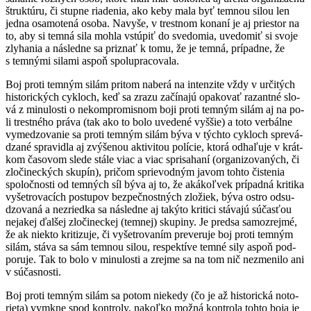
štruk­tú­ru, či stup­ne ria­de­nia, ako ke­by ma­la byť tem­nou si­lou len
jed­na osa­mo­te­ná oso­ba. Na­vy­še, v tres­tnom ko­na­ní je aj pries­tor na
to, aby si tem­ná si­la moh­la vstú­piť do sve­do­mia, uve­do­miť si svo­je
zly­ha­nia a nás­led­ne sa priz­nať k to­mu, že je tem­ná, prí­pad­ne, že
s tem­ný­mi si­la­mi as­poň spolu­pra­co­va­la.
Boj pro­ti tem­ným si­lám pri­tom na­be­rá na in­ten­zi­te vždy v ur­či­tých
his­to­ric­kých cyk­loch, keď sa zra­zu za­čí­na­jú opa­ko­vať ra­zan­tné slo­
vá z mi­nu­los­ti o ne­kom­pro­mis­nom bo­ji pro­ti tem­ným si­lám aj na po­
li tres­tné­ho prá­va (tak ako to bo­lo uve­de­né vy­ššie) a to­to ver­bál­ne
vy­me­dzo­va­nie sa pro­ti tem­ným si­lám bý­va v tých­to cyk­loch spre­vá­
dza­né spra­vid­la aj zvý­še­nou ak­ti­vi­tou po­lí­cie, kto­rá od­ha­ľu­je v krát­
kom ča­so­vom sle­de stá­le viac a viac spri­sa­ha­ní (or­ga­ni­zo­va­ných, či
zlo­či­nec­kých sku­pín), pri­čom sprie­vod­ným ja­vom toh­to čis­te­nia
spo­loč­nos­ti od tem­ných síl bý­va aj to, že aká­koľ­vek prí­pad­ná kri­ti­ka
vy­šet­ro­va­cích pos­tu­pov bez­peč­nos­tných zlo­žiek, bý­va os­tro od­su­
dzo­va­ná a ne­zried­ka sa nás­led­ne aj ta­ký­to kri­ti­ci stá­va­jú sú­čas­ťou
ne­ja­kej ďal­šej zlo­či­nec­kej (tem­nej) sku­pi­ny. Je pred­sa sa­moz­rej­mé,
že ak niek­to kri­ti­zu­je, či vy­šet­ro­va­ním pre­ve­ru­je boj pro­ti tem­ným
si­lám, stá­va sa sám tem­nou si­lou, res­pek­tí­ve tem­né si­ly as­poň pod­
po­ru­je. Tak to bo­lo v mi­nu­los­ti a zrej­me sa na tom nič nez­me­ni­lo ani
v sú­čas­nos­ti.
Boj pro­ti tem­ným si­lám sa po­tom nie­ke­dy (čo je až his­to­ric­ká no­to­
rie­ta) vy­mkne spod kon­tro­ly, na­koľ­ko mož­ná kon­tro­la toh­to bo­ja je