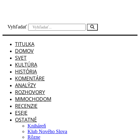
Preskočiť
na
obsah
Vyhľadať
TITULKA
DOMOV
SVET
KULTÚRA
HISTÓRIA
KOMENTÁRE
ANALÝZY
ROZHOVORY
MIMOCHODOM
RECENZIE
ESEJE
OSTATNÉ
Kniháreň
Klub Nového Slova
Rôzne