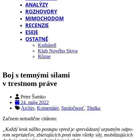
ANALÝZY
ROZHOVORY
MIMOCHODOM
RECENZIE
ESEJE
OSTATNÉ
Kniháreň
Klub Nového Slova
Rôzne
Boj s temnými silami
v trestnom práve
Peter Šamko
24. mája 2022
Archiv
,
Komentáre
,
Spoločnosť
,
Titulka
Za­čnem net­ra­dič­ne ci­tá­tom:
„Kaž­dý krok náš­ho pos­tu­pu vpred je spre­vá­dza­ný ur­put­ným od­po­
rom ne­pria­te­ľov, zbie­ra­jú­cich pro­ti nám všet­ky si­ly, mo­bi­li­zu­jú­cich