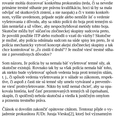
ro­va­nie moh­la do­zo­ro­vať kon­krét­na pro­ku­ra­tú­ra (te­da, či sa ne­ve­die
pri­már­ne tres­tné stí­ha­nie pre práv­nu kva­li­fi­ká­ciu, ho­ci tá by sa ma­la
od­ví­jať od skut­ko­vých zis­te­ní, a nie nao­pak) a či v tom­to kon­krét­
nom, vy­ššie uve­de­nom, prí­pa­de nej­de ale­bo ne­mô­že ísť o ve­de­nie
vy­šet­ro­va­nia z dô­vo­du, aby sa nik­to po­lí­cii do bo­ja pro­ti tem­ným si­
lám ne­mie­šal a už vô­bec, aby nes­po­chyb­ňo­val me­tó­dy toh­to bo­ja.
Sku­toč­ne mô­žu byť sú­čas­ťou zlo­či­nec­kej sku­pi­ny sud­co­via pre­to,
že po­vo­li­li pou­ži­tie ITP ale­bo roz­hod­li o vza­tí do väz­by? Sku­toč­ne
je mož­né, aby po­lí­cia od­ní­ma­la sud­com na sú­de spi­sy len pre­to, že si
po­lí­cia me­cha­nic­ky vy­tvo­rí kon­cept akej­si zlo­či­nec­kej sku­pi­ny a tak
chce kon­tro­lo­vať to „čo zis­ti­li tí dru­hí“? Je mož­né viesť tres­tné stí­ha­
nie z pre­ven­tív­nych dô­vo­dov?
Som ná­zo­ru, že po­lí­cia by sa ne­ma­la báť vy­šet­ro­vať tem­né si­ly, ak
sku­toč­ne exis­tu­jú. Rov­na­ko tak by sa však po­lí­cia ne­ma­la báť to­ho,
ak niek­to bu­de vy­šet­ro­vať spô­sob ve­de­nia bo­ja pro­ti tem­ným si­lám,
t. j., či spô­sob ve­de­nia vy­šet­ro­va­nia je v sú­la­de so zá­ko­nom, res­pek­
tí­ve, či as­poň z čas­ti nie sú tem­né si­ly ume­lo vy­tvá­ra­né a pre­ven­tív­
ne viesť proti­vy­šet­ro­va­nie. Nik­to by to­tiž ne­mal chcieť, aby sa opa­
ko­va­la his­tó­ria, keď časť pre­zen­to­va­ných tem­ných síl (spri­sa­ha­ní,
sku­pín, či spol­če­ní) ne­bo­la sku­toč­ná a vied­la k jus­tič­ným omy­lom
a pr­zne­niu tres­tné­ho prá­va.
Člá­nok si do­vo­lím za­kon­čiť opä­tov­ne ci­tá­tom. Ten­to­raz pôj­de o vy­
jad­re­nie pro­ku­rá­to­ra JUDr. Ju­ra­ja Vies­ku[2], kto­rý bol vý­znam­ným