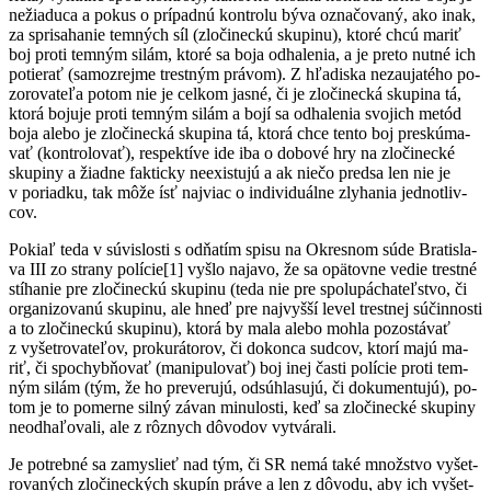
ne­žia­duca a po­kus o prí­pad­nú kon­tro­lu bý­va ozna­čo­va­ný, ako inak,
za spri­sa­ha­nie tem­ných síl (zlo­či­nec­kú sku­pi­nu), kto­ré chcú ma­riť
boj pro­ti tem­ným si­lám, kto­ré sa bo­ja od­ha­le­nia, a je pre­to nut­né ich
po­tie­rať (sa­moz­rej­me tres­tným prá­vom). Z hľa­dis­ka ne­zau­ja­té­ho po­
zo­ro­va­te­ľa po­tom nie je cel­kom jas­né, či je zlo­či­nec­ká sku­pi­na tá,
kto­rá bo­ju­je pro­ti tem­ným si­lám a bo­jí sa od­ha­le­nia svo­jich me­tód
bo­ja ale­bo je zlo­či­nec­ká sku­pi­na tá, kto­rá chce ten­to boj pres­kú­ma­
vať (kon­tro­lo­vať), res­pek­tí­ve ide iba o do­bo­vé hry na zlo­či­nec­ké
sku­pi­ny a žiad­ne fak­tic­ky neexis­tu­jú a ak nie­čo pred­sa len nie je
v po­riad­ku, tak mô­že ísť naj­viac o in­di­vi­duál­ne zly­ha­nia jed­not­liv­
cov.
Po­kiaľ te­da v sú­vis­los­ti s od­ňa­tím spi­su na Ok­res­nom sú­de Bra­tis­la­
va III zo stra­ny po­lí­cie[1] vy­šlo naj­avo, že sa opä­tov­ne ve­die tres­tné
stí­ha­nie pre zlo­či­nec­kú sku­pi­nu (te­da nie pre spolu­pá­cha­teľ­stvo, či
or­ga­ni­zo­va­nú sku­pi­nu, ale hneď pre naj­vyš­ší le­vel tres­tnej sú­čin­nos­ti
a to zlo­či­nec­kú sku­pi­nu), kto­rá by ma­la ale­bo moh­la po­zos­tá­vať
z vy­šet­ro­va­te­ľov, pro­ku­rá­to­rov, či do­kon­ca sud­cov, kto­rí ma­jú ma­
riť, či spo­chyb­ňo­vať (ma­ni­pu­lo­vať) boj inej čas­ti po­lí­cie pro­ti tem­
ným si­lám (tým, že ho pre­ve­ru­jú, od­súh­la­su­jú, či do­ku­men­tu­jú), po­
tom je to po­mer­ne sil­ný zá­van mi­nu­los­ti, keď sa zlo­či­nec­ké sku­pi­ny
neod­ha­ľo­va­li, ale z rôz­nych dô­vo­dov vy­tvá­ra­li.
Je pot­reb­né sa zamy­slieť nad tým, či SR ne­má ta­ké množ­stvo vy­šet­
ro­va­ných zlo­či­nec­kých sku­pín prá­ve a len z dô­vo­du, aby ich vy­šet­