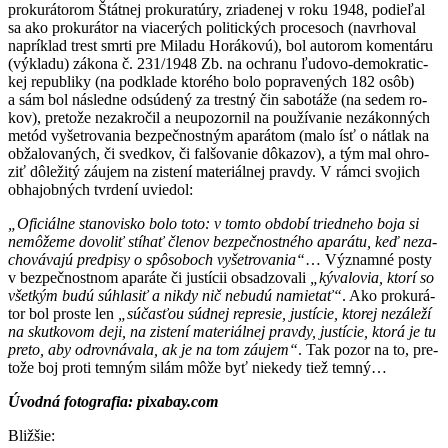
pro­ku­rá­to­rom Štát­nej pro­ku­ra­tú­ry, zria­de­nej v ro­ku 1948, po­die­ľal
sa ako pro­ku­rá­tor na via­ce­rých po­li­tic­kých pro­ce­soch (navr­ho­val
nap­rík­lad trest smr­ti pre Mi­la­du Ho­rá­ko­vú), bol auto­rom ko­men­tá­ru
(vý­kla­du) zá­ko­na č. 231/1948 Zb. na ochra­nu ľu­do­vo-de­mok­ra­tic­
kej re­pub­li­ky (na pod­kla­de kto­ré­ho bo­lo pop­ra­ve­ných 182 osôb)
a sám bol nás­led­ne od­sú­de­ný za trest­ný čin sa­bo­tá­že (na se­dem ro­
kov), pre­to­že ne­zak­ro­čil a neu­po­zor­nil na pou­ží­va­nie ne­zá­kon­ných
me­tód vy­šet­ro­va­nia bez­peč­nos­tným apa­rá­tom (ma­lo ísť o nát­lak na
ob­ža­lo­va­ných, či sved­kov, či fal­šo­va­nie dô­ka­zov), a tým mal oh­ro­
ziť dô­le­ži­tý zá­ujem na zis­te­ní ma­te­riál­nej prav­dy. V rám­ci svo­jich
ob­ha­job­ných tvr­de­ní uvie­dol:
„Ofi­ciál­ne sta­no­vis­ko bo­lo to­to: v tom­to ob­do­bí tried­ne­ho bo­ja si
ne­mô­že­me do­vo­liť stí­hať čle­nov bez­peč­nos­tné­ho apa­rá­tu, keď ne­za­
cho­vá­va­jú pred­pi­sy o spô­so­boch vy­šet­ro­va­nia“
… Vý­znam­né pos­ty
v bez­peč­nos­tnom apa­rá­te či jus­tí­cii ob­sa­dzo­va­li
„ký­va­lo­via, kto­rí so
všet­kým bu­dú súh­la­siť a nik­dy nič ne­bu­dú na­mie­tať“
. Ako pro­ku­rá­
tor bol pros­te len
„sú­čas­ťou súd­nej rep­re­sie, jus­tí­cie, kto­rej ne­zá­le­ží
na skut­ko­vom de­ji, na zis­te­ní ma­te­riál­nej prav­dy, jus­tí­cie, kto­rá je tu
pre­to, aby od­rov­ná­va­la, ak je na tom zá­ujem“
. Tak po­zor na to, pre­
to­že boj pro­ti tem­ným si­lám mô­že byť nie­ke­dy tiež tem­ný…
Úvodná fotografia: pixabay.com
Bližšie: