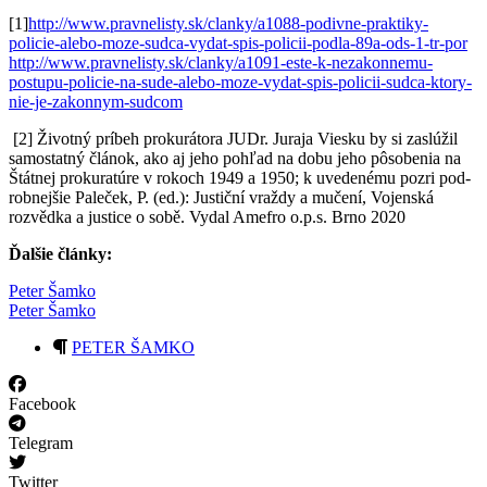
[1]
http://www.pravnelisty.sk/clanky/a1088-podivne-praktiky-
policie-alebo-moze-sudca-vydat-spis-policii-podla-89a-ods-1-tr-por
http://www.pravnelisty.sk/clanky/a1091-este-k-nezakonnemu-
postupu-policie-na-sude-alebo-moze-vydat-spis-policii-sudca-ktory-
nie-je-zakonnym-sudcom
[2] Ži­vot­ný prí­beh pro­ku­rá­to­ra JUDr. Ju­ra­ja Vies­ku by si za­slú­žil
sa­mos­tat­ný člá­nok, ako aj je­ho poh­ľad na do­bu je­ho pô­so­be­nia na
Štát­nej pro­ku­ra­tú­re v ro­koch 1949 a 1950; k uve­de­né­mu poz­ri pod­
rob­nej­šie Pa­le­ček, P. (ed.): Jus­tič­ní vraž­dy a mu­če­ní, Vo­jen­ská
rozvědka a jus­ti­ce o sobě. Vy­dal Amef­ro o.p.s. Br­no 2020
Ďalšie články:
Peter Šamko
Peter Šamko
PETER ŠAMKO
Facebook
Telegram
Twitter