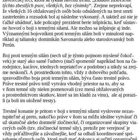
tých­to zbe­si­lých psov, všet­kých, bez vý­nim­ky
“. Zrej­me nep­rek­va­pí,
že všet­kých 16 ob­ža­lo­va­ných osôb bo­lo od­sú­de­ných na trest smr­ti
za­stre­le­ním a roz­su­dok bol aj nás­led­ne vy­ko­na­ný. A tak­tiež asi nie je
ťaž­ké uhád­nuť, kde po­li­caj­ný pre­zi­dent be­rie in­špi­rá­ciu, keď sús­tav­
ne ho­vo­rí o bo­ji s tem­ný­mi si­la­mi. Ale mož­no sa in­špi­ru­je aj in­de.
Vý­znam­ný­mi bo­jov­ník­mi pro­ti tem­ným si­lám bo­li v mi­nu­los­ti nap­
rík­lad aj ta­lian­sky do­mi­ni­kán Sa­vo­na­ro­la ale­bo sta­ros­lo­van­ský boh
Pe­rún.
Boj pro­ti tem­ným si­lám (nech už je tým­to poj­mom mys­le­né čo­koľ­
vek) je sta­rý ako sa­mé ľud­stvo (sta­čí spo­me­núť nap­rík­lad hon na ča­
ro­dej­ni­ce, ka­cí­rov, tried­nych ne­pria­te­ľov a po­dob­ne) a nik­dy sa zrej­
me nes­kon­čí. A pros­tried­kom toh­to, vždy z do­bo­vé­ho poh­ľa­du,
spra­vod­li­vé­ho bo­ja pro­ti tem­ným si­lám, bý­va čas­to tres­tné prá­vo.
Prá­ve tres­tné prá­vo to­tiž vy­tvá­ra vhod­ný pries­tor na to, aby sa
v ňom tem­né si­ly nie­len po­me­no­va­li (cez me­ná ob­ža­lo­va­ných
a pros­tred­níc­tvom skut­kov, kto­ré sa im kla­dú za vi­nu), ale aj po­ra­zi­
li (a bo­li im ulo­že­né tres­ty).
Tres­tné ko­na­nie je pri­tom v bo­ji s tem­ný­mi si­la­mi vy­slo­ve­ne ne­zas­
tu­pi­teľ­né aj pre­to, na­koľ­ko prá­ve v ňom sa mô­žu ideál­ne vy­tvá­rať či
už sku­toč­né ale­bo dom­ne­lé zlo­či­nec­ké, či or­ga­ni­zo­va­né sku­pi­ny via­
ce­rých osôb (tzv. zlo­či­nec­ké tem­né si­ly), pre­to­že pre ve­rej­nosť je
vždy prí­ťaž­li­vej­šie a zá­važ­nej­šie, keď sa od­ha­lí koor­di­no­va­né spri­
sa­ha­nie rôz­nych osôb, kto­ré ma­li mať do­kon­ca aj ur­či­tú or­ga­ni­zač­nú