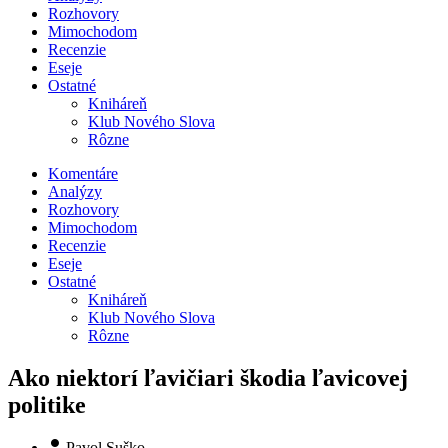
Rozhovory
Mimochodom
Recenzie
Eseje
Ostatné
Kniháreň
Klub Nového Slova
Rôzne
Komentáre
Analýzy
Rozhovory
Mimochodom
Recenzie
Eseje
Ostatné
Kniháreň
Klub Nového Slova
Rôzne
Ako niektorí ľavičiari škodia ľavicovej
politike
Pavol Suško