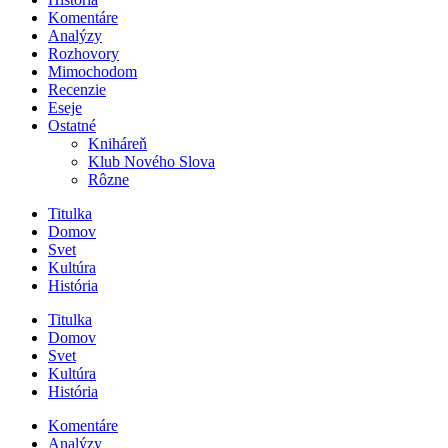
Komentáre
Analýzy
Rozhovory
Mimochodom
Recenzie
Eseje
Ostatné
Kniháreň
Klub Nového Slova
Rôzne
Titulka
Domov
Svet
Kultúra
História
Titulka
Domov
Svet
Kultúra
História
Komentáre
Analýzy