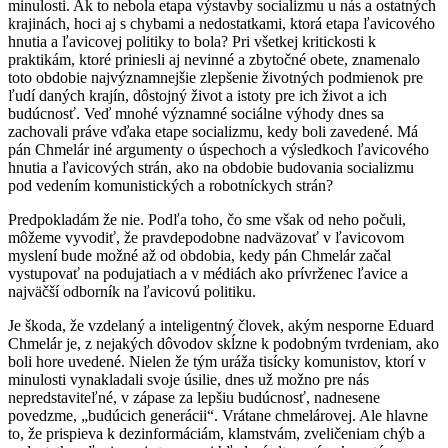
minulosti. Ak to nebola etapa výstavby socializmu u nás a ostatných
krajinách, hoci aj s chybami a nedostatkami, ktorá etapa ľavicového
hnutia a ľavicovej politiky to bola? Pri všetkej kritickosti k
praktikám, ktoré priniesli aj nevinné a zbytočné obete, znamenalo
toto obdobie najvýznamnejšie zlepšenie životných podmienok pre
ľudí daných krajín, dôstojný život a istoty pre ich život a ich
budúcnosť. Veď mnohé významné sociálne výhody dnes sa
zachovali práve vďaka etape socializmu, kedy boli zavedené. Má
pán Chmelár iné argumenty o úspechoch a výsledkoch ľavicového
hnutia a ľavicových strán, ako na obdobie budovania socializmu
pod vedením komunistických a robotníckych strán?
Predpokladám že nie. Podľa toho, čo sme však od neho počuli,
môžeme vyvodiť, že pravdepodobne nadväzovať v ľavicovom
myslení bude možné až od obdobia, kedy pán Chmelár začal
vystupovať na podujatiach a v médiách ako prívrženec ľavice a
najväčší odborník na ľavicovú politiku.
Je škoda, že vzdelaný a inteligentný človek, akým nesporne Eduard
Chmelár je, z nejakých dôvodov skĺzne k podobným tvrdeniam, ako
boli hore uvedené. Nielen že tým uráža tisícky komunistov, ktorí v
minulosti vynakladali svoje úsilie, dnes už možno pre nás
nepredstaviteľné, v zápase za lepšiu budúcnosť, nadnesene
povedzme, „budúcich generácii“. Vrátane chmelárovej. Ale hlavne
to, že prispieva k dezinformáciám, klamstvám, zveličeniam chýb a