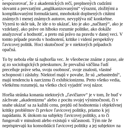
nespozorovať, že z akademických rečí, preplnených cudzími
slovami a prevzatými „anglikanizovanými“ výrazmi, zložitými a
komplikovanými formuláciami, mnohokrát doplnených citátmi
známych i menej známych autorov, nevyplýva nič konkrétne.
Vyzerá to skôr tak, že ide o to ukázať, kto je ako „načítaný“, ako je
vzdelaný, ako práve on hlboko rozumie politike, ako dokáže
analyzovať a hodnotiť, a preto má právo na pravdu v danej veci. V
tomto prípade pravdu v hodnotení, kritike i videní perspektívy
ľavicovej politik. Hoci skutočnosť je v niektorých prípadoch
opačná.
To by nebola ešte tá najhoršia vec. Je všeobecne známe z praxe, ale
aj zo sociologických prieskumov, že prevažná väčšina ľudí
preceňuje práve seba, svoju osobnosť, svoje znalosti, vlastné
schopnosti i zásluhy. Niektorí majú v povahe, že sú „sebastrední“,
majú tendenciu k narcizmu či exhibicionizmu. Preto všetko vedia,
všetkému rozumejú, na všetko chcú vyjadriť svoj názor.
Horšia stránka konania niektorých „ľavičiarov“ je v tom, že buď v
záchvate „akademizmu“ alebo z pocitu svojej výnimočnosti, či v
snahe ukázať sa za každú cenu, prejdú od hodnotenia i objektívnej
kritiky problémov či prvkov ľavicovej politiky, priamo k jej
napádaniu. K útokom na subjekty ľavicovej politiky, a to či
fungovali v minulosti alebo existujú v súčasnosti. Tým nie že
neprispievajú ku konsolidácii ľavicovej politiky a jej subjektov na