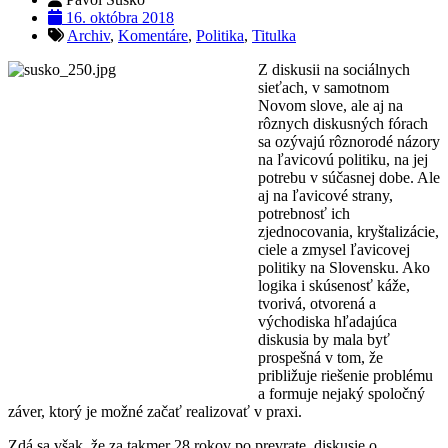
16. októbra 2018
Archiv
,
Komentáre
,
Politika
,
Titulka
Z diskusii na sociálnych
sieťach, v samotnom
Novom slove, ale aj na
rôznych diskusných fórach
sa ozývajú rôznorodé názory
na ľavicovú politiku, na jej
potrebu v súčasnej dobe. Ale
aj na ľavicové strany,
potrebnosť ich
zjednocovania, kryštalizácie,
ciele a zmysel ľavicovej
politiky na Slovensku. Ako
logika i skúsenosť káže,
tvorivá, otvorená a
východiska hľadajúca
diskusia by mala byť
prospešná v tom, že
približuje riešenie problému
a formuje nejaký spoločný
záver, ktorý je možné začať realizovať v praxi.
Zdá sa však, že za takmer 28 rokov po prevrate, diskusie o