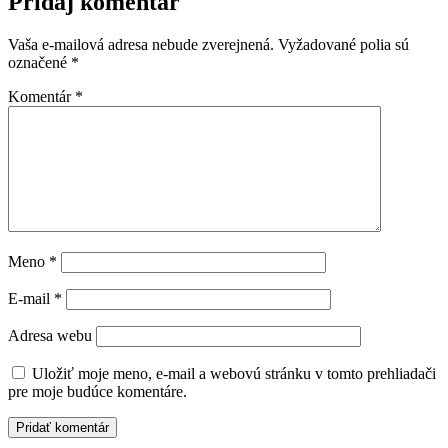
Pridaj komentár
Vaša e-mailová adresa nebude zverejnená.
Vyžadované polia sú
označené
*
Komentár
*
Meno
*
E-mail
*
Adresa webu
Uložiť moje meno, e-mail a webovú stránku v tomto prehliadači
pre moje budúce komentáre.