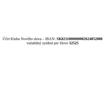
Účet Klubu Nového slova – IBAN:
SK8211000000002624852008
variabilný symbol pre Slovo
52525