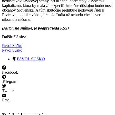
nedostatkov ľavicovej strany, pri hľadaní alternatívy k systému
kapitalizmu, ktorá by mala zabezpečiť skutočne dôstojnú budúcnosť
občanov Slovenska. A tým skutočne prehlbuje nedôveru ľudí k
ľavicovej politike vôbec, pretože ľudia už nebudú chcieť veriť
nikomu a ničomu.
(Autor, na snímke,
je
podpredseda KSS)
Ďalšie články:
Pavol Suško
Pavol Suško
PAVOL SUŠKO
Facebook
Telegram
Twitter
Email