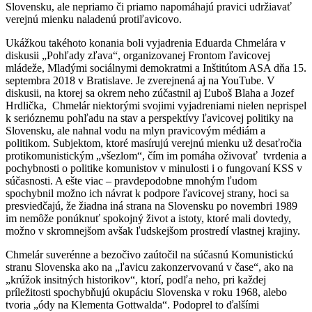
Slovensku, ale nepriamo či priamo napomáhajú pravici udržiavať
verejnú mienku naladenú protiľavicovo.
Ukážkou takéhoto konania boli vyjadrenia Eduarda Chmelára v
diskusii „Pohľady zľava“, organizovanej Frontom ľavicovej
mládeže, Mladými sociálnymi demokratmi a Inštitútom ASA dňa 15.
septembra 2018 v Bratislave. Je zverejnená aj na YouTube. V
diskusii, na ktorej sa okrem neho zúčastnil aj Ľuboš Blaha a Jozef
Hrdlička, Chmelár niektorými svojimi vyjadreniami nielen neprispel
k serióznemu pohľadu na stav a perspektívy ľavicovej politiky na
Slovensku, ale nahnal vodu na mlyn pravicovým médiám a
politikom. Subjektom, ktoré masírujú verejnú mienku už desaťročia
protikomunistickým „všezlom“, čím im pomáha oživovať tvrdenia a
pochybnosti o politike komunistov v minulosti i o fungovaní KSS v
súčasnosti. A ešte viac – pravdepodobne mnohým ľudom
spochybnil možno ich návrat k podpore ľavicovej strany, hoci sa
presviedčajú, že žiadna iná strana na Slovensku po novembri 1989
im nemôže ponúknuť spokojný život a istoty, ktoré mali dovtedy,
možno v skromnejšom avšak ľudskejšom prostredí vlastnej krajiny.
Chmelár suverénne a bezočivo zaútočil na súčasnú Komunistickú
stranu Slovenska ako na „ľavicu zakonzervovanú v čase“, ako na
„krúžok insitných historikov“, ktorí, podľa neho, pri každej
príležitosti spochybňujú okupáciu Slovenska v roku 1968, alebo
tvoria „ódy na Klementa Gottwalda“. Podoprel to ďalšími