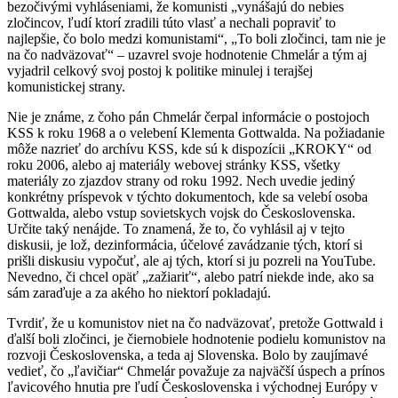
bezočivými vyhláseniami, že komunisti „vynášajú do nebies
zločincov, ľudí ktorí zradili túto vlasť a nechali popraviť to
najlepšie, čo bolo medzi komunistami“, „To boli zločinci, tam nie je
na čo nadväzovať“ – uzavrel svoje hodnotenie Chmelár a tým aj
vyjadril celkový svoj postoj k politike minulej i terajšej
komunistickej strany.
Nie je známe, z čoho pán Chmelár čerpal informácie o postojoch
KSS k roku 1968 a o velebení Klementa Gottwalda. Na požiadanie
môže nazrieť do archívu KSS, kde sú k dispozícii „KROKY“ od
roku 2006, alebo aj materiály webovej stránky KSS, všetky
materiály zo zjazdov strany od roku 1992. Nech uvedie jediný
konkrétny príspevok v týchto dokumentoch, kde sa velebí osoba
Gottwalda, alebo vstup sovietskych vojsk do Československa.
Určite taký nenájde. To znamená, že to, čo vyhlásil aj v tejto
diskusii, je lož, dezinformácia, účelové zavádzanie tých, ktorí si
prišli diskusiu vypočuť, ale aj tých, ktorí si ju pozreli na YouTube.
Nevedno, či chcel opäť „zažiariť“, alebo patrí niekde inde, ako sa
sám zaraďuje a za akého ho niektorí pokladajú.
Tvrdiť, že u komunistov niet na čo nadväzovať, pretože Gottwald i
ďalší boli zločinci, je čiernobiele hodnotenie podielu komunistov na
rozvoji Československa, a teda aj Slovenska. Bolo by zaujímavé
vedieť, čo „ľavičiar“ Chmelár považuje za najväčší úspech a prínos
ľavicového hnutia pre ľudí Československa i východnej Európy v