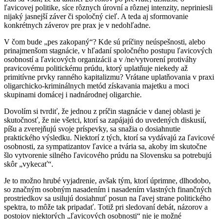
ľavicovej politike, síce rôznych úrovní a rôznej intenzity, nepriniesli
nijaký jasnejší záver či spoločný cieľ. A teda aj sformovanie
konkrétnych záverov pre prax je v nedohľadne.
V čom bude „pes zakopaný“? Kde sú príčiny neúspešnosti, alebo
prinajmenšom stagnácie, v hľadaní spoločného postupu ľavicových
osobností a ľavicových organizácii a v /ne/vytvorení protiváhy
pravicovému politickému prúdu, ktorý uplatňuje niekedy až
primitívne prvky ranného kapitalizmu? Vrátane uplatňovania v praxi
oligarchicko-kriminálnych metód získavania majetku a moci
skupinami domácej i nadnárodnej oligarchie.
Dovolím si tvrdiť, že jednou z príčin stagnácie v danej oblasti je
skutočnosť, že nie všetci, ktorí sa zapájajú do uvedených diskusií,
píšu a zverejňujú svoje príspevky, sa snažia o dosiahnutie
praktického výsledku. Niektorí z tých, ktorí sa vydávajú za ľavicové
osobnosti, za sympatizantov ľavice a tvária sa, akoby im skutočne
šlo vytvorenie silného ľavicového prúdu na Slovensku sa potrebujú
skôr „vykecať“.
Je to možno hrubé vyjadrenie, avšak tým, ktorí úprimne, dlhodobo,
so značným osobným nasadením i nasadením vlastných finančných
prostriedkov sa usilujú dosiahnuť posun na ľavej strane politického
spektra, to môže tak pripadať. Totiž pri sledovaní debát, názorov a
postojov niektorých „ľavicových osobnosti“ nie je možné