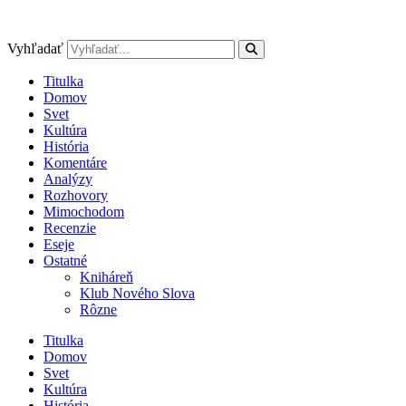
Preskočiť
na
obsah
Vyhľadať
Titulka
Domov
Svet
Kultúra
História
Komentáre
Analýzy
Rozhovory
Mimochodom
Recenzie
Eseje
Ostatné
Kniháreň
Klub Nového Slova
Rôzne
Titulka
Domov
Svet
Kultúra
História