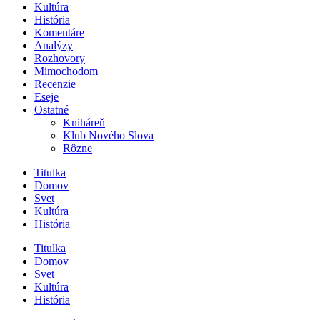
Kultúra
História
Komentáre
Analýzy
Rozhovory
Mimochodom
Recenzie
Eseje
Ostatné
Kniháreň
Klub Nového Slova
Rôzne
Titulka
Domov
Svet
Kultúra
História
Titulka
Domov
Svet
Kultúra
História