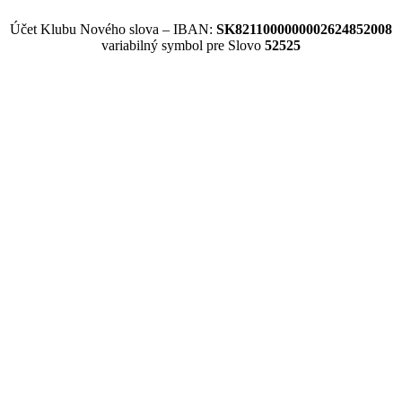
Účet Klubu Nového slova – IBAN:
SK8211000000002624852008
variabilný symbol pre Slovo
52525