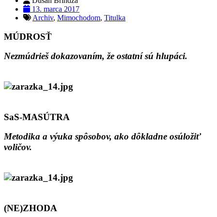
Dušan Brindza
13. marca 2017
Archiv
,
Mimochodom
,
Titulka
MÚDROSŤ
Nezmúdrieš dokazovaním, že ostatní sú hlupáci.
SaS-MASÚTRA
Metodika a výuka spôsobov, ako dôkladne osúložiť
voličov.
(NE)ZHODA