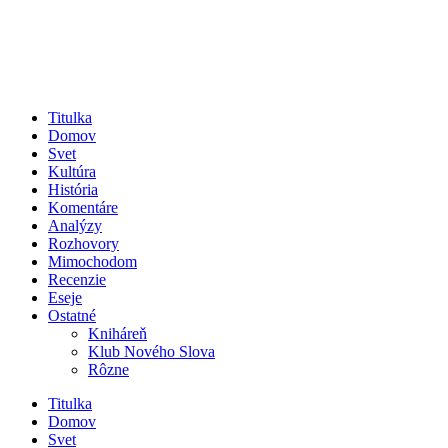
Titulka
Domov
Svet
Kultúra
História
Komentáre
Analýzy
Rozhovory
Mimochodom
Recenzie
Eseje
Ostatné
Kniháreň
Klub Nového Slova
Rôzne
Titulka
Domov
Svet