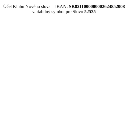
Účet Klubu Nového slova – IBAN:
SK8211000000002624852008
variabilný symbol pre Slovo
52525