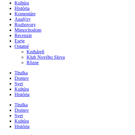
Kultúra
História
Komentáre
Analýzy
Rozhovory
Mimochodom
Recenzie
Eseje
Ostatné
Kniháreň
Klub Nového Slova
Rôzne
Titulka
Domov
Svet
Kultúra
História
Titulka
Domov
Svet
Kultúra
História