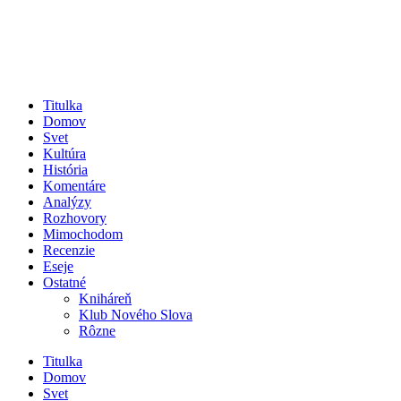
Titulka
Domov
Svet
Kultúra
História
Komentáre
Analýzy
Rozhovory
Mimochodom
Recenzie
Eseje
Ostatné
Kniháreň
Klub Nového Slova
Rôzne
Titulka
Domov
Svet