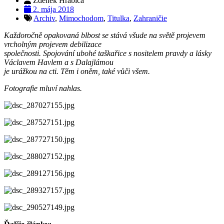
Zdeněk Hrabica
2. mája 2018
Archiv
,
Mimochodom
,
Titulka
,
Zahraničie
Každoročně opakovaná blbost se stává všude na světě projevem
vrcholným projevem debilizace
společnosti. Spojování ubohé taškařice s nositelem pravdy a lásky
Václavem Havlem a s Dalajlámou
je urážkou na cti. Těm i oněm, také vůči všem.
Fotografie mluví nahlas.