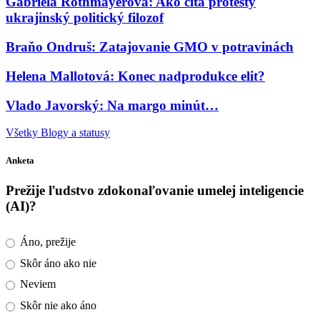
Gabriela Rothmayerová: Ako číta protesty
ukrajinský politický filozof
Braňo Ondruš: Zatajovanie GMO v potravinách
Helena Mallotová: Konec nadprodukce elit?
Vlado Javorský: Na margo minút…
Všetky Blogy a statusy
Anketa
Prežije ľudstvo zdokonaľovanie umelej inteligencie
(AI)?
Áno, prežije
Skôr áno ako nie
Neviem
Skôr nie ako áno