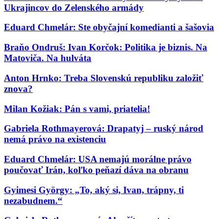
Ukrajincov do Zelenského armády
Eduard Chmelár: Ste obyčajní komedianti a šašovia
Braňo Ondruš: Ivan Korčok: Politika je biznis. Na
Matoviča. Na hulváta
Anton Hrnko: Treba Slovenskú republiku založiť
znova?
Milan Kožiak: Pán s vami, priatelia!
Gabriela Rothmayerová: Drapatyj – ruský národ
nemá právo na existenciu
Eduard Chmelár: USA nemajú morálne právo
poučovať Irán, koľko peňazí dáva na obranu
Gyimesi György: „To, aký si, Ivan, trápny, ti
nezabudnem.“