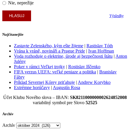
Nie, neprežije
Výsledky
Najčítanejšie
Zastavte Zelenského, kým ešte žijeme
|
Rastislav Tóth
Vrána k vráně, novináři a Prague Pride
|
Ivan Hoffman
Voda rozhoduje o elektrine, úrode aj bezpečnosti štátu
|
Anton
Julény
Poker v rámci Veľkej trojky
|
Rostislav Iščenko
FIFA verzus UEFA: veľké peniaze a politika
|
Branislav
Fábry
Príklad Severnej Kórey priťahuje
|
Andrew Korybko
Extrémne horúčavy
|
Augustín Rosa
Účet Klubu Nového slova – IBAN:
SK8211000000002624852008
variabilný symbol pre Slovo
52525
Archív
Archív