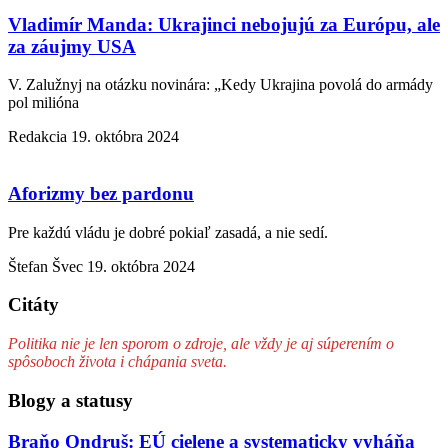
Vladimír Manda: Ukrajinci nebojujú za Európu, ale
za záujmy USA
V. Zalužnyj na otázku novinára: „Kedy Ukrajina povolá do armády
pol milióna
Redakcia
19. októbra 2024
Aforizmy bez pardonu
Pre každú vládu je dobré pokiaľ zasadá, a nie sedí.
Štefan Švec
19. októbra 2024
Citáty
Politika nie je len sporom o zdroje, ale vždy je aj súperením o
spôsoboch života i chápania sveta.
Blogy a statusy
Braňo Ondruš: EÚ cielene a systematicky vyháňa