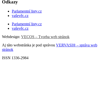
Odkazy
Parlamentní listy.cz
vaševěc.cz
Parlamentní listy.cz
vaševěc.cz
Webdesign:
VECOS – Tvorba web stránok
Aj táto webstránka je pod správou
VERVASI® – správa web
stránok
ISSN 1336-2984
Scroll
Up