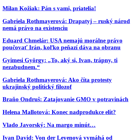
Milan Kožiak: Pán s vami, priatelia!
Gabriela Rothmayerová: Drapatyj – ruský národ
nemá právo na existenciu
Eduard Chmelár: USA nemajú morálne právo
poučovať Irán, koľko peňazí dáva na obranu
Gyimesi György: „To, aký si, Ivan, trápny, ti
nezabudnem.“
Gabriela Rothmayerová: Ako číta protesty
ukrajinský politický filozof
Braňo Ondruš: Zatajovanie GMO v potravinách
Helena Mallotová: Konec nadprodukce elit?
Vlado Javorský: Na margo minút…
Ivan David: Von der Leyenová vymáhá od