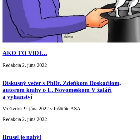
AKO TO VIDÍ…
Redakcia
2. júna 2022
Diskusný večer s PhDr. Zdeňkom Doskočilom,
autorom knihy o L. Novomeskom V žaláři
a vyhanství
Vo štvrtok 9. júna 2022 v Inštitúte ASA
Redakcia
2. júna 2022
Brusel je nahý!