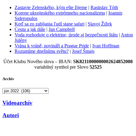
Zastavte Zelenského, kým ešte žijeme
|
Rastislav Tóth
Korene ukrajinského extrémneho nacionalizmu
|
Ioannis
Sideropulos
Keď sa zo zabíjania ľudí stane safari
|
Slavoj Žižek
Ceuta a jak dále
|
Jan Campbell
Voda rozhoduje o elektrine, úrode aj bezpečnosti štátu
|
Anton
Julény
Vrána k vráně, novináři a Prague Pride
|
Ivan Hoffman
Rozumíme dnešnímu světu?
|
Josef Šmajs
Účet Klubu Nového slova – IBAN:
SK8211000000002624852008
variabilný symbol pre Slovo
52525
Archív
Archív
Videoarchív
Autori