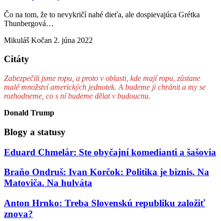
Čo na tom, že to nevykričí nahé dieťa, ale dospievajúca Grétka
Thunbergová…
Mikuláš Kočan
2. júna 2022
Citáty
Zabezpečili jsme ropu, a proto v oblasti, kde mají ropu, zůstane
malé množství amerických jednotek. A budeme ji chránit a my se
rozhodneme, co s ní budeme dělat v budoucnu.
Donald Trump
Blogy a statusy
Eduard Chmelár: Ste obyčajní komedianti a šašovia
Braňo Ondruš: Ivan Korčok: Politika je biznis. Na
Matoviča. Na hulváta
Anton Hrnko: Treba Slovenskú republiku založiť
znova?