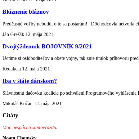
Blúznenie bláznov
Predčasné voľby nebudú, o to sa postarám! Dôchodcovia netvoria e
Ján Grešák
12. mája 2021
Dvojtýždenník BOJOVNÍK 9/2021
Uctime si osloboditeľov a obete vojny, tak znie titulok príhovoru
Redakcia
12. mája 2021
Iba v štáte dánskom?
Slávnostnú tlačovku koalície po schválení Programového vyhlásenia 
Mikuláš Kočan
12. mája 2021
Citáty
Moc nespácha samovraždu.
Noam Chomsky