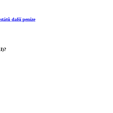
tátů další peníze
AI)?