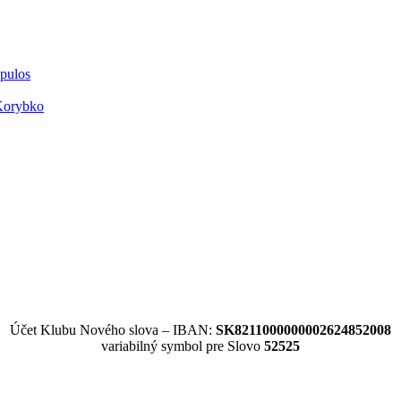
opulos
Korybko
Účet Klubu Nového slova – IBAN:
SK8211000000002624852008
variabilný symbol pre Slovo
52525