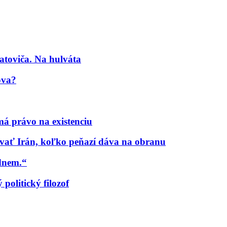
atoviča. Na hulváta
ova?
á právo na existenciu
ať Irán, koľko peňazí dáva na obranu
udnem.“
politický filozof