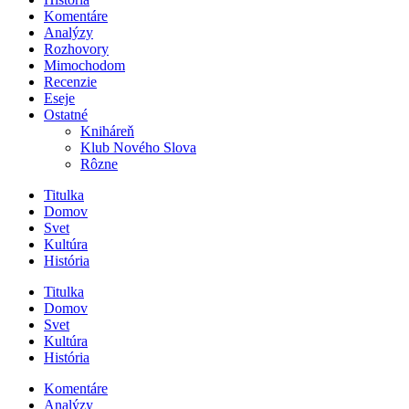
Komentáre
Analýzy
Rozhovory
Mimochodom
Recenzie
Eseje
Ostatné
Kniháreň
Klub Nového Slova
Rôzne
Titulka
Domov
Svet
Kultúra
História
Titulka
Domov
Svet
Kultúra
História
Komentáre
Analýzy