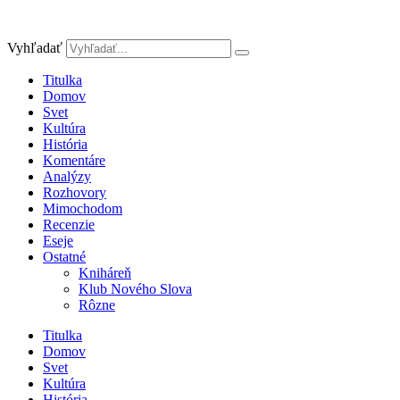
Preskočiť
na
obsah
Vyhľadať
Titulka
Domov
Svet
Kultúra
História
Komentáre
Analýzy
Rozhovory
Mimochodom
Recenzie
Eseje
Ostatné
Kniháreň
Klub Nového Slova
Rôzne
Titulka
Domov
Svet
Kultúra
História