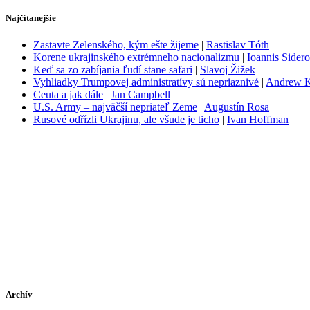
Najčítanejšie
Zastavte Zelenského, kým ešte žijeme
|
Rastislav Tóth
Korene ukrajinského extrémneho nacionalizmu
|
Ioannis Sider
Keď sa zo zabíjania ľudí stane safari
|
Slavoj Žižek
Vyhliadky Trumpovej administratívy sú nepriaznivé
|
Andrew 
Ceuta a jak dále
|
Jan Campbell
U.S. Army – najväčší nepriateľ Zeme
|
Augustín Rosa
Rusové odřízli Ukrajinu, ale všude je ticho
|
Ivan Hoffman
Archív