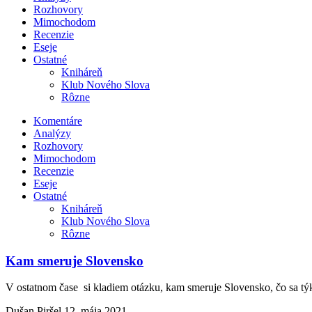
Rozhovory
Mimochodom
Recenzie
Eseje
Ostatné
Kniháreň
Klub Nového Slova
Rôzne
Komentáre
Analýzy
Rozhovory
Mimochodom
Recenzie
Eseje
Ostatné
Kniháreň
Klub Nového Slova
Rôzne
Kam smeruje Slovensko
V ostatnom čase si kladiem otázku, kam smeruje Slovensko, čo sa tý
Dušan Piršel
12. mája 2021