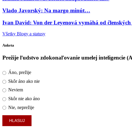
Vlado Javorský: Na margo minút…
Ivan David: Von der Leyenová vymáhá od členských s
Všetky Blogy a statusy
Anketa
Prežije ľudstvo zdokonaľovanie umelej inteligencie (
Áno, prežije
Skôr áno ako nie
Neviem
Skôr nie ako áno
Nie, neprežije