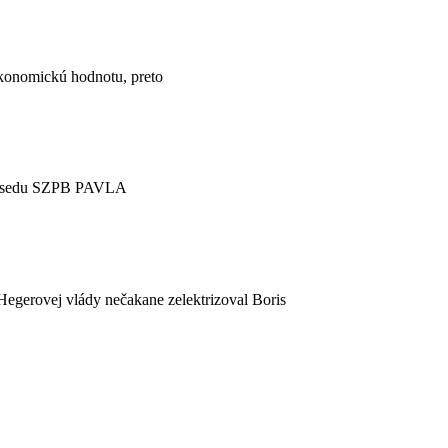
konomickú hodnotu, preto
 predsedu SZPB PAVLA
Hegerovej vlády nečakane zelektrizoval Boris