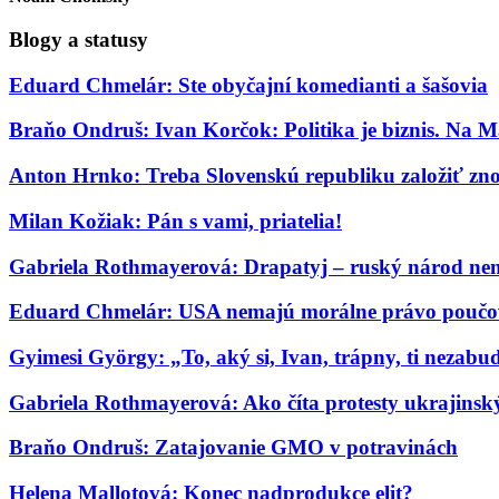
Blogy a statusy
Eduard Chmelár: Ste obyčajní komedianti a šašovia
Braňo Ondruš: Ivan Korčok: Politika je biznis. Na M
Anton Hrnko: Treba Slovenskú republiku založiť zn
Milan Kožiak: Pán s vami, priatelia!
Gabriela Rothmayerová: Drapatyj – ruský národ nem
Eduard Chmelár: USA nemajú morálne právo poučov
Gyimesi György: „To, aký si, Ivan, trápny, ti nezab
Gabriela Rothmayerová: Ako číta protesty ukrajinský 
Braňo Ondruš: Zatajovanie GMO v potravinách
Helena Mallotová: Konec nadprodukce elit?