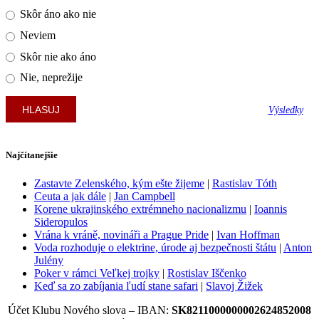
Skôr áno ako nie
Neviem
Skôr nie ako áno
Nie, neprežije
Výsledky
Najčítanejšie
Zastavte Zelenského, kým ešte žijeme
|
Rastislav Tóth
Ceuta a jak dále
|
Jan Campbell
Korene ukrajinského extrémneho nacionalizmu
|
Ioannis
Sideropulos
Vrána k vráně, novináři a Prague Pride
|
Ivan Hoffman
Voda rozhoduje o elektrine, úrode aj bezpečnosti štátu
|
Anton
Julény
Poker v rámci Veľkej trojky
|
Rostislav Iščenko
Keď sa zo zabíjania ľudí stane safari
|
Slavoj Žižek
Účet Klubu Nového slova – IBAN:
SK8211000000002624852008