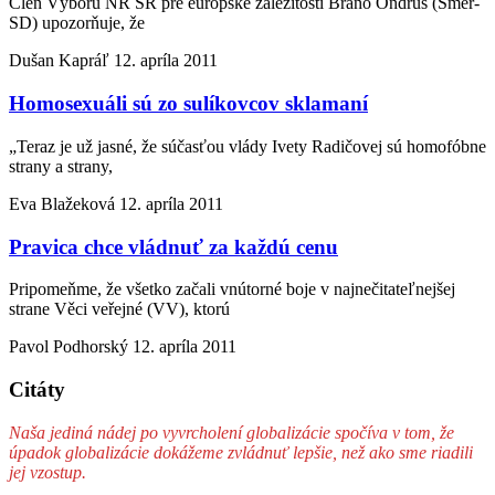
Člen Výboru NR SR pre európske záležitosti Braňo Ondruš (Smer-
SD) upozorňuje, že
Dušan Kapráľ
12. apríla 2011
Homosexuáli sú zo sulíkovcov sklamaní
„Teraz je už jasné, že súčasťou vlády Ivety Radičovej sú homofóbne
strany a strany,
Eva Blažeková
12. apríla 2011
Pravica chce vládnuť za každú cenu
Pripomeňme, že všetko začali vnútorné boje v najnečitateľnejšej
strane Věci veřejné (VV), ktorú
Pavol Podhorský
12. apríla 2011
Citáty
Naša jediná nádej po vyvrcholení globalizácie spočíva v tom, že
úpadok globalizácie dokážeme zvládnuť lepšie, než ako sme riadili
jej vzostup.