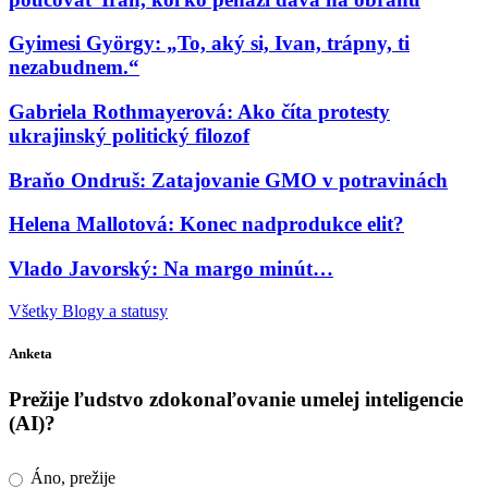
Gyimesi György: „To, aký si, Ivan, trápny, ti
nezabudnem.“
Gabriela Rothmayerová: Ako číta protesty
ukrajinský politický filozof
Braňo Ondruš: Zatajovanie GMO v potravinách
Helena Mallotová: Konec nadprodukce elit?
Vlado Javorský: Na margo minút…
Všetky Blogy a statusy
Anketa
Prežije ľudstvo zdokonaľovanie umelej inteligencie
(AI)?
Áno, prežije