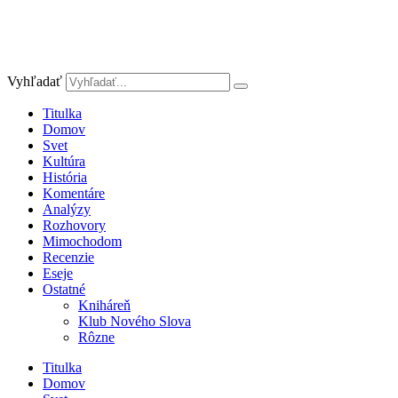
Vyhľadať
Titulka
Domov
Svet
Kultúra
História
Komentáre
Analýzy
Rozhovory
Mimochodom
Recenzie
Eseje
Ostatné
Kniháreň
Klub Nového Slova
Rôzne
Titulka
Domov