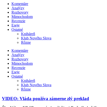
Komentáre
Analýzy
Rozhovory
Mimochodom
Recenzie
Eseje
Ostatné
Kniháreň
Klub Nového Slova
Rôzne
Komentáre
Analýzy
Rozhovory
Mimochodom
Recenzie
Eseje
Ostatné
Kniháreň
Klub Nového Slova
Rôzne
VIDEO: Vláda používa zámerne zlý preklad