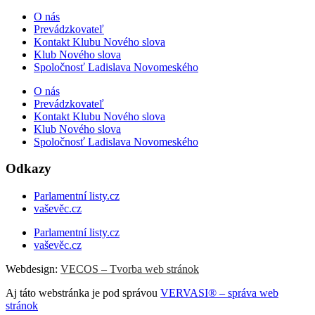
O nás
Prevádzkovateľ
Kontakt Klubu Nového slova
Klub Nového slova
Spoločnosť Ladislava Novomeského
O nás
Prevádzkovateľ
Kontakt Klubu Nového slova
Klub Nového slova
Spoločnosť Ladislava Novomeského
Odkazy
Parlamentní listy.cz
vaševěc.cz
Parlamentní listy.cz
vaševěc.cz
Webdesign:
VECOS – Tvorba web stránok
Aj táto webstránka je pod správou
VERVASI® – správa web
stránok