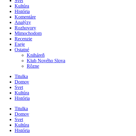
Svet
Kultúra
História
Komentáre
Analýzy
Rozhovory
Mimochodom
Recenzie
Eseje
Ostatné
Kniháreň
Klub Nového Slova
Rôzne
Titulka
Domov
Svet
Kultúra
História
Titulka
Domov
Svet
Kultúra
História