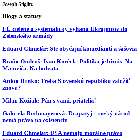
Joseph Stiglitz
Blogy a statusy
EÚ cielene a systematicky vyháňa Ukrajincov do
Zelenského armády
Eduard Chmelár: Ste obyčajní komedianti a šašovia
Braňo Ondruš: Ivan Korčok: Politika je biznis. Na
Matoviča. Na hulváta
Anton Hrnko: Treba Slovenskú republiku založiť
znova?
Milan Kožiak: Pán s vami, priatelia!
Gabriela Rothmayerová: Drapatyj – ruský národ
nemá právo na existenciu
Eduard Chmelár: USA nemajú morálne právo
poučovať Irán, koľko peňazí dáva na obranu