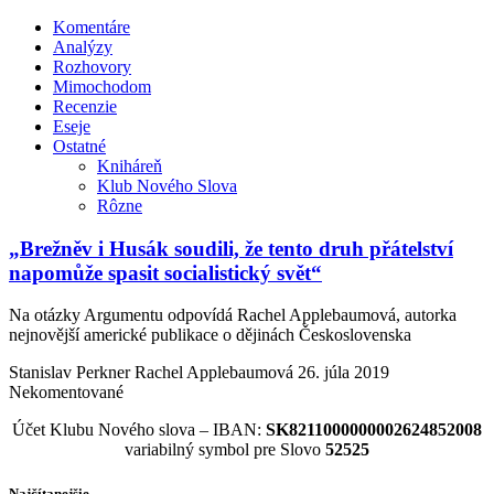
Komentáre
Analýzy
Rozhovory
Mimochodom
Recenzie
Eseje
Ostatné
Kniháreň
Klub Nového Slova
Rôzne
„Brežněv i Husák soudili, že tento druh přátelství
napomůže spasit socialistický svět“
Na otázky Argumentu odpovídá Rachel Applebaumová, autorka
nejnovější americké publikace o dějinách Československa
Stanislav Perkner Rachel Applebaumová
26. júla 2019
Nekomentované
Účet Klubu Nového slova – IBAN:
SK8211000000002624852008
variabilný symbol pre Slovo
52525
Najčítanejšie