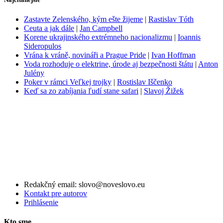
Zastavte Zelenského, kým ešte žijeme
|
Rastislav Tóth
Ceuta a jak dále
|
Jan Campbell
Korene ukrajinského extrémneho nacionalizmu
|
Ioannis
Sideropulos
Vrána k vráně, novináři a Prague Pride
|
Ivan Hoffman
Voda rozhoduje o elektrine, úrode aj bezpečnosti štátu
|
Anton
Julény
Poker v rámci Veľkej trojky
|
Rostislav Iščenko
Keď sa zo zabíjania ľudí stane safari
|
Slavoj Žižek
Redakčný email: slovo@noveslovo.eu
Kontakt pre autorov
Prihlásenie
Kto sme