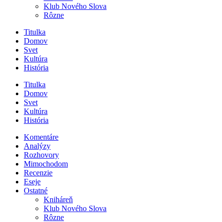
Klub Nového Slova
Rôzne
Titulka
Domov
Svet
Kultúra
História
Titulka
Domov
Svet
Kultúra
História
Komentáre
Analýzy
Rozhovory
Mimochodom
Recenzie
Eseje
Ostatné
Kniháreň
Klub Nového Slova
Rôzne