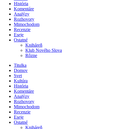
História
Komentáre
Analýzy
Rozhovory
Mimochodom
Recenzie
Eseje
Ostatné
Kniháreň
Klub Nového Slova
Rôzne
Titulka
Domov
Svet
Kultúra
História
Komentáre
Analýzy
Rozhovory
Mimochodom
Recenzie
Eseje
Ostatné
Kniháreň