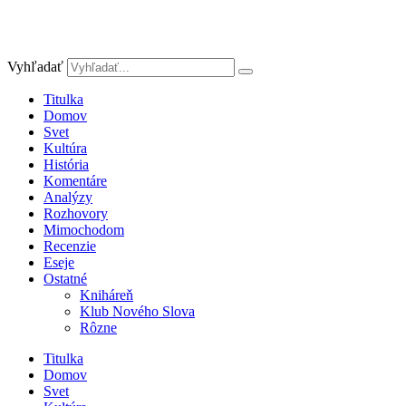
Vyhľadať
Titulka
Domov
Svet
Kultúra
História
Komentáre
Analýzy
Rozhovory
Mimochodom
Recenzie
Eseje
Ostatné
Kniháreň
Klub Nového Slova
Rôzne
Titulka
Domov
Svet